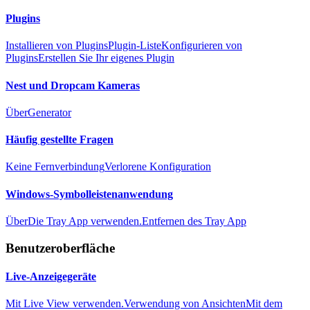
Plugins
Installieren von Plugins
Plugin-Liste
Konfigurieren von
Plugins
Erstellen Sie Ihr eigenes Plugin
Nest und Dropcam Kameras
Über
Generator
Häufig gestellte Fragen
Keine Fernverbindung
Verlorene Konfiguration
Windows-Symbolleistenanwendung
Über
Die Tray App verwenden.
Entfernen des Tray App
Benutzeroberfläche
Live-Anzeigegeräte
Mit Live View verwenden.
Verwendung von Ansichten
Mit dem