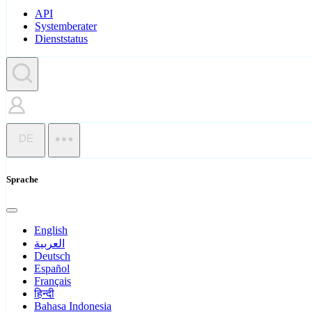
API
Systemberater
Dienststatus
DE
Sprache
English
العربية
Deutsch
Español
Français
हिन्दी
Bahasa Indonesia