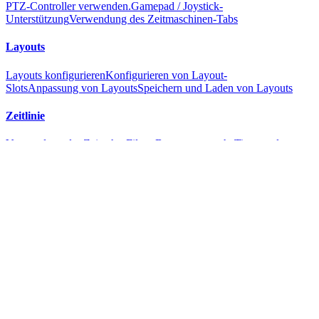
PTZ-Controller verwenden.
Gamepad / Joystick-
Unterstützung
Verwendung des Zeitmaschinen-Tabs
Layouts
Layouts konfigurieren
Konfigurieren von Layout-
Slots
Anpassung von Layouts
Speichern und Laden von Layouts
Zeitlinie
Verwendung der Zeitachse
Filtern
Bewegungssuche
Tipps und
Tricks
Aufnahmen
Aufnahmen verwenden
Filtern
Bewegungssuche
Tipps und
Tricks
Datei-Merge-Tags
Wiedergabe
Wiedergabe steuern
Schneiden von Aufnahmen
Tipps und Tricks
Fotos