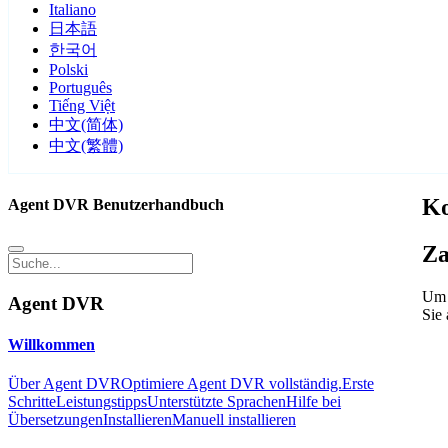
Italiano
日本語
한국어
Polski
Português
Tiếng Việt
中文(简体)
中文(繁體)
Ko
Agent DVR Benutzerhandbuch
Za
Um 
Agent DVR
Sie
Willkommen
Über Agent DVR
Optimiere Agent DVR vollständig.
Erste
Schritte
Leistungstipps
Unterstützte Sprachen
Hilfe bei
Übersetzungen
Installieren
Manuell installieren