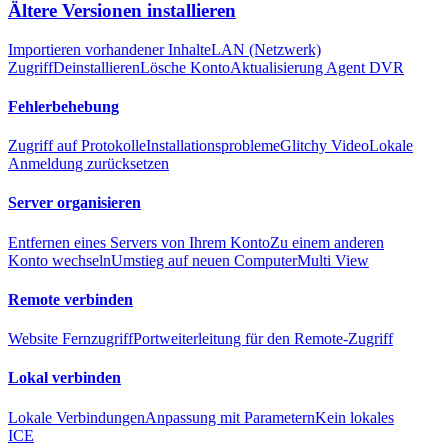
Ältere Versionen installieren
Importieren vorhandener Inhalte
LAN (Netzwerk)
Zugriff
Deinstallieren
Lösche Konto
Aktualisierung Agent DVR
Fehlerbehebung
Zugriff auf Protokolle
Installationsprobleme
Glitchy Video
Lokale
Anmeldung zurücksetzen
Server organisieren
Entfernen eines Servers von Ihrem Konto
Zu einem anderen
Konto wechseln
Umstieg auf neuen Computer
Multi View
Remote verbinden
Website Fernzugriff
Portweiterleitung für den Remote-Zugriff
Lokal verbinden
Lokale Verbindungen
Anpassung mit Parametern
Kein lokales
ICE