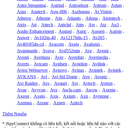
Astra Streaming
,
Astrind
,
Astroghost
,
Astrum
,
Astun
,
Asus
,
Asutech
,
Asw-006
,
Aszhonga
,
At Vision
,
Atheros
,
Athome
,
Atis
,
Atlantis
,
Atlona
,
Atomtech
,
Atrix
,
Att
,
Attech
,
Attichd
,
Attn
,
Atv
,
Atz
,
Au3
,
Audio Enhancement
,
August
,
Auric
,
Aussen
,
Autoip
,
Auwer
,
Av102ip-40
,
Av12176dn-15
,
Av265
,
Av40185dn-cd
,
Avacom
,
Avaja
,
Avalonix
,
Avantgarde
,
Avaya
,
Avd552mip
,
Ave
,
Avenir
,
Aventi
,
Aventura
,
Aver
,
Averdigi
,
Avermedia
,
Avertx
,
Avicam
,
Avidsen
,
Avigilon
,
Avilink
,
Avios Webserver
,
Aviosys
,
Avipas
,
Aviptek
,
Avistek
,
AVKANS
,
Avl
,
Avl Hd Dome
,
Avn
,
Avonic
,
Avr Raiden
,
Avs
,
Avstart
,
Avt
,
Avtech
,
Avtron
,
Avue
,
Avycon
,
Avz
,
Awfa-cam
,
Awow
,
Axenta
,
Axeon
,
Axgio
,
Axis
,
Axium
,
Axp
,
Ayrstone
,
Azemax
,
Azone
,
Azpen
,
Aztech
Thêm Nguồn
* iSpyConnect không có liên kết, kết nối hoặc liên hệ nào với các