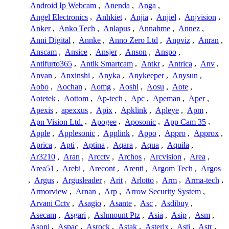
Android Ip Webcam
,
Anenda
,
Anga
,
Angel Electronics
,
Anhkiet
,
Anjia
,
Anjiel
,
Anjvision
,
Anker
,
Anko Tech
,
Anlapus
,
Annahme
,
Annez
,
Anni Digital
,
Annke
,
Anno Zero Ltd
,
Anpviz
,
Anran
,
Anscam
,
Ansice
,
Ansjer
,
Anson
,
Anspo
,
Antifurto365
,
Antik Smartcam
,
Antkr
,
Antrica
,
Anv
,
Anvan
,
Anxinshi
,
Anyka
,
Anykeeper
,
Anysun
,
Aobo
,
Aochan
,
Aomg
,
Aoshi
,
Aosu
,
Aote
,
Aotetek
,
Aottom
,
Ap-tech
,
Apc
,
Apeman
,
Aper
,
Apexis
,
apexxus
,
Apix
,
Apklink
,
Apleye
,
Apm
,
Apn Vision Ltd.
,
Apogee
,
Aposonic
,
App Cam 35
,
Apple
,
Applesonic
,
Applink
,
Appo
,
Appro
,
Approx
,
Aprica
,
Apti
,
Aptina
,
Aqara
,
Aqua
,
Aquila
,
Ar3210
,
Aran
,
Arcctv
,
Archos
,
Arcvision
,
Area
,
Area51
,
Arebi
,
Arecont
,
Arenti
,
Argom Tech
,
Argos
,
Argus
,
Argusleader
,
Arit
,
Arlotto
,
Arm
,
Arma-tech
,
Armorview
,
Arnan
,
Arp
,
Arrow Security System
,
Arvani Cctv
,
Asagio
,
Asante
,
Asc
,
Asdibuy
,
Asecam
,
Asgari
,
Ashmount Ptz
,
Asia
,
Asip
,
Asm
,
Asoni
,
Aspac
,
Asrock
,
Astak
,
Asterix
,
Asti
,
Astr
,