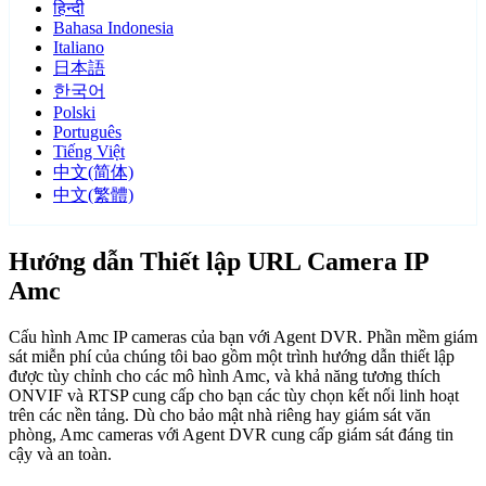
हिन्दी
Bahasa Indonesia
Italiano
日本語
한국어
Polski
Português
Tiếng Việt
中文(简体)
中文(繁體)
Hướng dẫn Thiết lập URL Camera IP
Amc
Cấu hình Amc IP cameras của bạn với Agent DVR. Phần mềm giám
sát miễn phí của chúng tôi bao gồm một trình hướng dẫn thiết lập
được tùy chỉnh cho các mô hình Amc, và khả năng tương thích
ONVIF và RTSP cung cấp cho bạn các tùy chọn kết nối linh hoạt
trên các nền tảng. Dù cho bảo mật nhà riêng hay giám sát văn
phòng, Amc cameras với Agent DVR cung cấp giám sát đáng tin
cậy và an toàn.