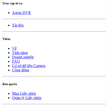
Truy cập từ xa
Agent DVR
Tài liệu
Thêm
Về
Tính năng
Doanh nghiệp
FAQ
Cơ sở dữ liệu Camera
Cộng đồng
Bản quyền
Mua Giấy phép
Quản lý Giấy phép