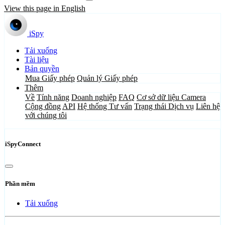
View this page in English
iSpy
Tải xuống
Tài liệu
Bản quyền
Mua Giấy phép
Quản lý Giấy phép
Thêm
Về
Tính năng
Doanh nghiệp
FAQ
Cơ sở dữ liệu Camera
Cộng đồng
API
Hệ thống Tư vấn
Trạng thái Dịch vụ
Liên hệ
với chúng tôi
iSpyConnect
Phần mềm
Tải xuống