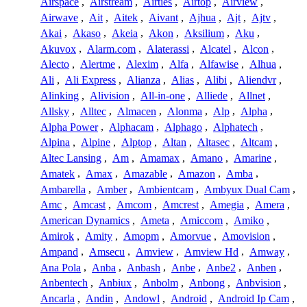
Airspace
,
Airstream
,
Airties
,
Airtop
,
Airview
,
Airwave
,
Ait
,
Aitek
,
Aivant
,
Ajhua
,
Ajt
,
Ajtv
,
Akai
,
Akaso
,
Akeia
,
Akon
,
Aksilium
,
Aku
,
Akuvox
,
Alarm.com
,
Alaterassi
,
Alcatel
,
Alcon
,
Alecto
,
Alertme
,
Alexim
,
Alfa
,
Alfawise
,
Alhua
,
Ali
,
Ali Express
,
Alianza
,
Alias
,
Alibi
,
Aliendvr
,
Alinking
,
Alivision
,
All-in-one
,
Alliede
,
Allnet
,
Allsky
,
Alltec
,
Almacen
,
Alonma
,
Alp
,
Alpha
,
Alpha Power
,
Alphacam
,
Alphago
,
Alphatech
,
Alpina
,
Alpine
,
Alptop
,
Altan
,
Altasec
,
Altcam
,
Altec Lansing
,
Am
,
Amamax
,
Amano
,
Amarine
,
Amatek
,
Amax
,
Amazable
,
Amazon
,
Amba
,
Ambarella
,
Amber
,
Ambientcam
,
Ambyux Dual Cam
,
Amc
,
Amcast
,
Amcom
,
Amcrest
,
Amegia
,
Amera
,
American Dynamics
,
Ameta
,
Amiccom
,
Amiko
,
Amirok
,
Amity
,
Amopm
,
Amorvue
,
Amovision
,
Ampand
,
Amsecu
,
Amview
,
Amview Hd
,
Amway
,
Ana Pola
,
Anba
,
Anbash
,
Anbe
,
Anbe2
,
Anben
,
Anbentech
,
Anbiux
,
Anbolm
,
Anbong
,
Anbvision
,
Ancarla
,
Andin
,
Andowl
,
Android
,
Android Ip Cam
,