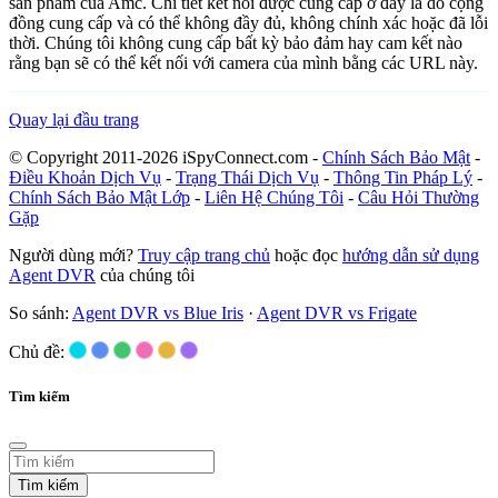
sản phẩm của Amc. Chi tiết kết nối được cung cấp ở đây là do cộng
đồng cung cấp và có thể không đầy đủ, không chính xác hoặc đã lỗi
thời. Chúng tôi không cung cấp bất kỳ bảo đảm hay cam kết nào
rằng bạn sẽ có thể kết nối với camera của mình bằng các URL này.
Quay lại đầu trang
© Copyright 2011-2026 iSpyConnect.com -
Chính Sách Bảo Mật
-
Điều Khoản Dịch Vụ
-
Trạng Thái Dịch Vụ
-
Thông Tin Pháp Lý
-
Chính Sách Bảo Mật Lớp
-
Liên Hệ Chúng Tôi
-
Câu Hỏi Thường
Gặp
Người dùng mới?
Truy cập trang chủ
hoặc đọc
hướng dẫn sử dụng
Agent DVR
của chúng tôi
So sánh:
Agent DVR vs Blue Iris
·
Agent DVR vs Frigate
Chủ đề:
Tìm kiếm
Tìm kiếm