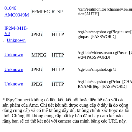
01046
,
/cam/realmonitor?channel=1&s
FFMPEG
RTSP
sic=[AUTH]
AMC0349M
IP2M-841B-
/cgi-bin/snapshot.cgi?loginu
V3
JPEG
HTTP
ginpas=[PASSWORD]
,
Unknown
/cgi-bin/videostream.cgi?us
Unknown
MJPEG
HTTP
wd=[PASSWORD]
JPEG
HTTP
Unknown
/cgi-bin/snapshot.cgi?1
/cgi-bin/snapshot.cgi?chn=[
Unknown
JPEG
HTTP
RNAME]&p=[PASSWORD]
* iSpyConnect không có liên kết, kết nối hoặc liên hệ nào với các
sản phẩm của Amc. Chi tiết kết nối được cung cấp ở đây là do cộng
đồng cung cấp và có thể không đầy đủ, không chính xác hoặc đã lỗi
thời. Chúng tôi không cung cấp bất kỳ bảo đảm hay cam kết nào
rằng bạn sẽ có thể kết nối với camera của mình bằng các URL này.