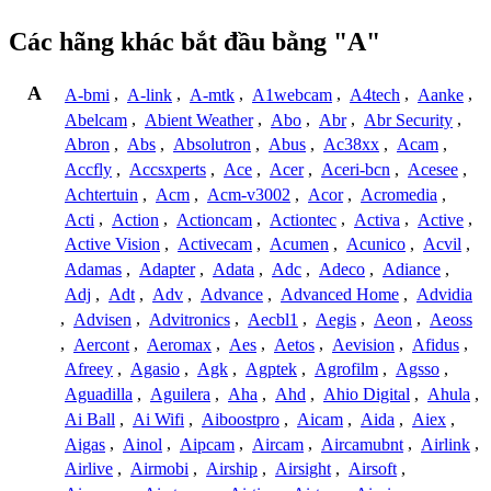
Các hãng khác bắt đầu bằng "A"
A
A-bmi
,
A-link
,
A-mtk
,
A1webcam
,
A4tech
,
Aanke
,
Abelcam
,
Abient Weather
,
Abo
,
Abr
,
Abr Security
,
Abron
,
Abs
,
Absolutron
,
Abus
,
Ac38xx
,
Acam
,
Accfly
,
Accsxperts
,
Ace
,
Acer
,
Aceri-bcn
,
Acesee
,
Achtertuin
,
Acm
,
Acm-v3002
,
Acor
,
Acromedia
,
Acti
,
Action
,
Actioncam
,
Actiontec
,
Activa
,
Active
,
Active Vision
,
Activecam
,
Acumen
,
Acunico
,
Acvil
,
Adamas
,
Adapter
,
Adata
,
Adc
,
Adeco
,
Adiance
,
Adj
,
Adt
,
Adv
,
Advance
,
Advanced Home
,
Advidia
,
Advisen
,
Advitronics
,
Aecbl1
,
Aegis
,
Aeon
,
Aeoss
,
Aercont
,
Aeromax
,
Aes
,
Aetos
,
Aevision
,
Afidus
,
Afreey
,
Agasio
,
Agk
,
Agptek
,
Agrofilm
,
Agsso
,
Aguadilla
,
Aguilera
,
Aha
,
Ahd
,
Ahio Digital
,
Ahula
,
Ai Ball
,
Ai Wifi
,
Aiboostpro
,
Aicam
,
Aida
,
Aiex
,
Aigas
,
Ainol
,
Aipcam
,
Aircam
,
Aircamubnt
,
Airlink
,
Airlive
,
Airmobi
,
Airship
,
Airsight
,
Airsoft
,