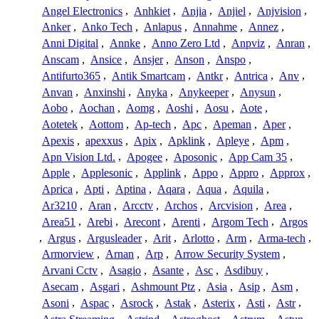
Angel Electronics
,
Anhkiet
,
Anjia
,
Anjiel
,
Anjvision
,
Anker
,
Anko Tech
,
Anlapus
,
Annahme
,
Annez
,
Anni Digital
,
Annke
,
Anno Zero Ltd
,
Anpviz
,
Anran
,
Anscam
,
Ansice
,
Ansjer
,
Anson
,
Anspo
,
Antifurto365
,
Antik Smartcam
,
Antkr
,
Antrica
,
Anv
,
Anvan
,
Anxinshi
,
Anyka
,
Anykeeper
,
Anysun
,
Aobo
,
Aochan
,
Aomg
,
Aoshi
,
Aosu
,
Aote
,
Aotetek
,
Aottom
,
Ap-tech
,
Apc
,
Apeman
,
Aper
,
Apexis
,
apexxus
,
Apix
,
Apklink
,
Apleye
,
Apm
,
Apn Vision Ltd.
,
Apogee
,
Aposonic
,
App Cam 35
,
Apple
,
Applesonic
,
Applink
,
Appo
,
Appro
,
Approx
,
Aprica
,
Apti
,
Aptina
,
Aqara
,
Aqua
,
Aquila
,
Ar3210
,
Aran
,
Arcctv
,
Archos
,
Arcvision
,
Area
,
Area51
,
Arebi
,
Arecont
,
Arenti
,
Argom Tech
,
Argos
,
Argus
,
Argusleader
,
Arit
,
Arlotto
,
Arm
,
Arma-tech
,
Armorview
,
Arnan
,
Arp
,
Arrow Security System
,
Arvani Cctv
,
Asagio
,
Asante
,
Asc
,
Asdibuy
,
Asecam
,
Asgari
,
Ashmount Ptz
,
Asia
,
Asip
,
Asm
,
Asoni
,
Aspac
,
Asrock
,
Astak
,
Asterix
,
Asti
,
Astr
,