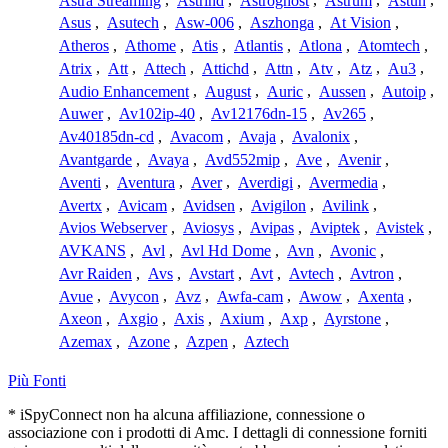
Astra Streaming
,
Astrind
,
Astroghost
,
Astrum
,
Astun
,
Asus
,
Asutech
,
Asw-006
,
Aszhonga
,
At Vision
,
Atheros
,
Athome
,
Atis
,
Atlantis
,
Atlona
,
Atomtech
,
Atrix
,
Att
,
Attech
,
Attichd
,
Attn
,
Atv
,
Atz
,
Au3
,
Audio Enhancement
,
August
,
Auric
,
Aussen
,
Autoip
,
Auwer
,
Av102ip-40
,
Av12176dn-15
,
Av265
,
Av40185dn-cd
,
Avacom
,
Avaja
,
Avalonix
,
Avantgarde
,
Avaya
,
Avd552mip
,
Ave
,
Avenir
,
Aventi
,
Aventura
,
Aver
,
Averdigi
,
Avermedia
,
Avertx
,
Avicam
,
Avidsen
,
Avigilon
,
Avilink
,
Avios Webserver
,
Aviosys
,
Avipas
,
Aviptek
,
Avistek
,
AVKANS
,
Avl
,
Avl Hd Dome
,
Avn
,
Avonic
,
Avr Raiden
,
Avs
,
Avstart
,
Avt
,
Avtech
,
Avtron
,
Avue
,
Avycon
,
Avz
,
Awfa-cam
,
Awow
,
Axenta
,
Axeon
,
Axgio
,
Axis
,
Axium
,
Axp
,
Ayrstone
,
Azemax
,
Azone
,
Azpen
,
Aztech
Più Fonti
* iSpyConnect non ha alcuna affiliazione, connessione o
associazione con i prodotti di Amc. I dettagli di connessione forniti