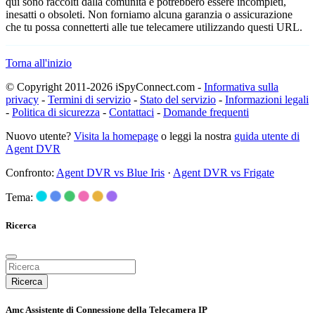
qui sono raccolti dalla comunità e potrebbero essere incompleti,
inesatti o obsoleti. Non forniamo alcuna garanzia o assicurazione
che tu possa connetterti alle tue telecamere utilizzando questi URL.
Torna all'inizio
© Copyright 2011-2026 iSpyConnect.com -
Informativa sulla
privacy
-
Termini di servizio
-
Stato del servizio
-
Informazioni legali
-
Politica di sicurezza
-
Contattaci
-
Domande frequenti
Nuovo utente?
Visita la homepage
o leggi la nostra
guida utente di
Agent DVR
Confronto:
Agent DVR vs Blue Iris
·
Agent DVR vs Frigate
Tema:
Ricerca
Ricerca
Amc Assistente di Connessione della Telecamera IP