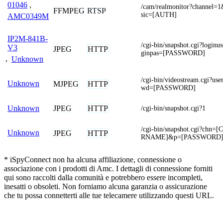
01046
,
/cam/realmonitor?channel=
FFMPEG
RTSP
sic=[AUTH]
AMC0349M
IP2M-841B-
/cgi-bin/snapshot.cgi?log
V3
JPEG
HTTP
ginpas=[PASSWORD]
,
Unknown
/cgi-bin/videostream.cgi
Unknown
MJPEG
HTTP
wd=[PASSWORD]
JPEG
HTTP
Unknown
/cgi-bin/snapshot.cgi?1
/cgi-bin/snapshot.cgi?ch
Unknown
JPEG
HTTP
RNAME]&p=[PASSWORD
* iSpyConnect non ha alcuna affiliazione, connessione o
associazione con i prodotti di Amc. I dettagli di connessione forniti
qui sono raccolti dalla comunità e potrebbero essere incompleti,
inesatti o obsoleti. Non forniamo alcuna garanzia o assicurazione
che tu possa connetterti alle tue telecamere utilizzando questi URL.