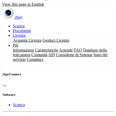
View this page in English
iSpy
Scarica
Documenti
Licenza
Acquista Licenza
Gestisci Licenze
Più
Informazioni
Caratteristiche
Aziende
FAQ
Database della
telecamera
Comunità
API
Consulente di Sistema
Stato del
servizio
Contattaci
iSpyConnect
Software
Scarica