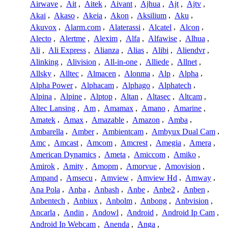
Airwave
,
Ait
,
Aitek
,
Aivant
,
Ajhua
,
Ajt
,
Ajtv
,
Akai
,
Akaso
,
Akeia
,
Akon
,
Aksilium
,
Aku
,
Akuvox
,
Alarm.com
,
Alaterassi
,
Alcatel
,
Alcon
,
Alecto
,
Alertme
,
Alexim
,
Alfa
,
Alfawise
,
Alhua
,
Ali
,
Ali Express
,
Alianza
,
Alias
,
Alibi
,
Aliendvr
,
Alinking
,
Alivision
,
All-in-one
,
Alliede
,
Allnet
,
Allsky
,
Alltec
,
Almacen
,
Alonma
,
Alp
,
Alpha
,
Alpha Power
,
Alphacam
,
Alphago
,
Alphatech
,
Alpina
,
Alpine
,
Alptop
,
Altan
,
Altasec
,
Altcam
,
Altec Lansing
,
Am
,
Amamax
,
Amano
,
Amarine
,
Amatek
,
Amax
,
Amazable
,
Amazon
,
Amba
,
Ambarella
,
Amber
,
Ambientcam
,
Ambyux Dual Cam
,
Amc
,
Amcast
,
Amcom
,
Amcrest
,
Amegia
,
Amera
,
American Dynamics
,
Ameta
,
Amiccom
,
Amiko
,
Amirok
,
Amity
,
Amopm
,
Amorvue
,
Amovision
,
Ampand
,
Amsecu
,
Amview
,
Amview Hd
,
Amway
,
Ana Pola
,
Anba
,
Anbash
,
Anbe
,
Anbe2
,
Anben
,
Anbentech
,
Anbiux
,
Anbolm
,
Anbong
,
Anbvision
,
Ancarla
,
Andin
,
Andowl
,
Android
,
Android Ip Cam
,
Android Ip Webcam
,
Anenda
,
Anga
,