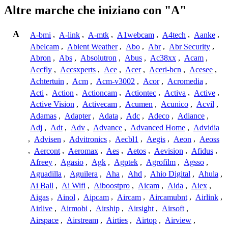
Altre marche che iniziano con "A"
A
A-bmi
,
A-link
,
A-mtk
,
A1webcam
,
A4tech
,
Aanke
,
Abelcam
,
Abient Weather
,
Abo
,
Abr
,
Abr Security
,
Abron
,
Abs
,
Absolutron
,
Abus
,
Ac38xx
,
Acam
,
Accfly
,
Accsxperts
,
Ace
,
Acer
,
Aceri-bcn
,
Acesee
,
Achtertuin
,
Acm
,
Acm-v3002
,
Acor
,
Acromedia
,
Acti
,
Action
,
Actioncam
,
Actiontec
,
Activa
,
Active
,
Active Vision
,
Activecam
,
Acumen
,
Acunico
,
Acvil
,
Adamas
,
Adapter
,
Adata
,
Adc
,
Adeco
,
Adiance
,
Adj
,
Adt
,
Adv
,
Advance
,
Advanced Home
,
Advidia
,
Advisen
,
Advitronics
,
Aecbl1
,
Aegis
,
Aeon
,
Aeoss
,
Aercont
,
Aeromax
,
Aes
,
Aetos
,
Aevision
,
Afidus
,
Afreey
,
Agasio
,
Agk
,
Agptek
,
Agrofilm
,
Agsso
,
Aguadilla
,
Aguilera
,
Aha
,
Ahd
,
Ahio Digital
,
Ahula
,
Ai Ball
,
Ai Wifi
,
Aiboostpro
,
Aicam
,
Aida
,
Aiex
,
Aigas
,
Ainol
,
Aipcam
,
Aircam
,
Aircamubnt
,
Airlink
,
Airlive
,
Airmobi
,
Airship
,
Airsight
,
Airsoft
,
Airspace
,
Airstream
,
Airties
,
Airtop
,
Airview
,