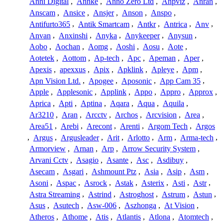
Anni Digital
,
Annke
,
Anno Zero Ltd
,
Anpviz
,
Anran
,
Anscam
,
Ansice
,
Ansjer
,
Anson
,
Anspo
,
Antifurto365
,
Antik Smartcam
,
Antkr
,
Antrica
,
Anv
,
Anvan
,
Anxinshi
,
Anyka
,
Anykeeper
,
Anysun
,
Aobo
,
Aochan
,
Aomg
,
Aoshi
,
Aosu
,
Aote
,
Aotetek
,
Aottom
,
Ap-tech
,
Apc
,
Apeman
,
Aper
,
Apexis
,
apexxus
,
Apix
,
Apklink
,
Apleye
,
Apm
,
Apn Vision Ltd.
,
Apogee
,
Aposonic
,
App Cam 35
,
Apple
,
Applesonic
,
Applink
,
Appo
,
Appro
,
Approx
,
Aprica
,
Apti
,
Aptina
,
Aqara
,
Aqua
,
Aquila
,
Ar3210
,
Aran
,
Arcctv
,
Archos
,
Arcvision
,
Area
,
Area51
,
Arebi
,
Arecont
,
Arenti
,
Argom Tech
,
Argos
,
Argus
,
Argusleader
,
Arit
,
Arlotto
,
Arm
,
Arma-tech
,
Armorview
,
Arnan
,
Arp
,
Arrow Security System
,
Arvani Cctv
,
Asagio
,
Asante
,
Asc
,
Asdibuy
,
Asecam
,
Asgari
,
Ashmount Ptz
,
Asia
,
Asip
,
Asm
,
Asoni
,
Aspac
,
Asrock
,
Astak
,
Asterix
,
Asti
,
Astr
,
Astra Streaming
,
Astrind
,
Astroghost
,
Astrum
,
Astun
,
Asus
,
Asutech
,
Asw-006
,
Aszhonga
,
At Vision
,
Atheros
,
Athome
,
Atis
,
Atlantis
,
Atlona
,
Atomtech
,