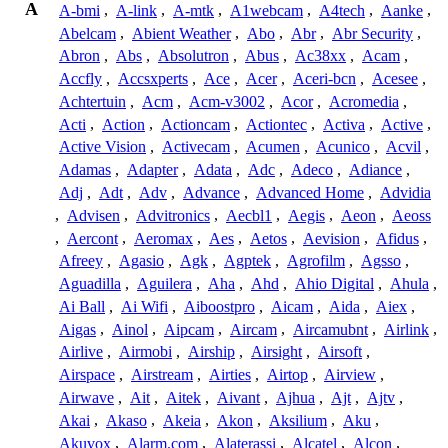
A
A-bmi
,
A-link
,
A-mtk
,
A1webcam
,
A4tech
,
Aanke
,
Abelcam
,
Abient Weather
,
Abo
,
Abr
,
Abr Security
,
Abron
,
Abs
,
Absolutron
,
Abus
,
Ac38xx
,
Acam
,
Accfly
,
Accsxperts
,
Ace
,
Acer
,
Aceri-bcn
,
Acesee
,
Achtertuin
,
Acm
,
Acm-v3002
,
Acor
,
Acromedia
,
Acti
,
Action
,
Actioncam
,
Actiontec
,
Activa
,
Active
,
Active Vision
,
Activecam
,
Acumen
,
Acunico
,
Acvil
,
Adamas
,
Adapter
,
Adata
,
Adc
,
Adeco
,
Adiance
,
Adj
,
Adt
,
Adv
,
Advance
,
Advanced Home
,
Advidia
,
Advisen
,
Advitronics
,
Aecbl1
,
Aegis
,
Aeon
,
Aeoss
,
Aercont
,
Aeromax
,
Aes
,
Aetos
,
Aevision
,
Afidus
,
Afreey
,
Agasio
,
Agk
,
Agptek
,
Agrofilm
,
Agsso
,
Aguadilla
,
Aguilera
,
Aha
,
Ahd
,
Ahio Digital
,
Ahula
,
Ai Ball
,
Ai Wifi
,
Aiboostpro
,
Aicam
,
Aida
,
Aiex
,
Aigas
,
Ainol
,
Aipcam
,
Aircam
,
Aircamubnt
,
Airlink
,
Airlive
,
Airmobi
,
Airship
,
Airsight
,
Airsoft
,
Airspace
,
Airstream
,
Airties
,
Airtop
,
Airview
,
Airwave
,
Ait
,
Aitek
,
Aivant
,
Ajhua
,
Ajt
,
Ajtv
,
Akai
,
Akaso
,
Akeia
,
Akon
,
Aksilium
,
Aku
,
Akuvox
,
Alarm.com
,
Alaterassi
,
Alcatel
,
Alcon
,