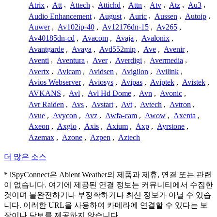
Atrix
,
Att
,
Attech
,
Attichd
,
Attn
,
Atv
,
Atz
,
Au3
,
Audio Enhancement
,
August
,
Auric
,
Aussen
,
Autoip
,
Auwer
,
Av102ip-40
,
Av12176dn-15
,
Av265
,
Av40185dn-cd
,
Avacom
,
Avaja
,
Avalonix
,
Avantgarde
,
Avaya
,
Avd552mip
,
Ave
,
Avenir
,
Aventi
,
Aventura
,
Aver
,
Averdigi
,
Avermedia
,
Avertx
,
Avicam
,
Avidsen
,
Avigilon
,
Avilink
,
Avios Webserver
,
Aviosys
,
Avipas
,
Aviptek
,
Avistek
,
AVKANS
,
Avl
,
Avl Hd Dome
,
Avn
,
Avonic
,
Avr Raiden
,
Avs
,
Avstart
,
Avt
,
Avtech
,
Avtron
,
Avue
,
Avycon
,
Avz
,
Awfa-cam
,
Awow
,
Axenta
,
Axeon
,
Axgio
,
Axis
,
Axium
,
Axp
,
Ayrstone
,
Azemax
,
Azone
,
Azpen
,
Aztech
더 많은 소스
* iSpyConnect은 Abient Weather의 제품과 제휴, 연결 또는 관련
이 없습니다. 여기에 제공된 연결 정보는 커뮤니티에서 수집한
것이며 불완전하거나 부정확하거나 최신 정보가 아닐 수 있습
니다. 이러한 URL을 사용하여 카메라에 연결할 수 있다는 보
장이나 담보를 제공하지 않습니다.