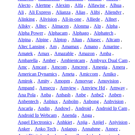
Alecto
,
Alertme
,
Alexim
,
Alfa
,
Alfawise
,
Alhua
,
Ali
,
Ali Express
,
Alianza
,
Alias
,
Alibi
,
Aliendvr
,
Alinking
,
Alivision
,
All-in-one
,
Alliede
,
Allnet
,
Allsky
,
Alltec
,
Almacen
,
Alonma
,
Alp
,
Alpha
,
Alpha Power
,
Alphacam
,
Alphago
,
Alphatech
,
Alpina
,
Alpine
,
Alptop
,
Altan
,
Altasec
,
Altcam
,
Altec Lansing
,
Am
,
Amamax
,
Amano
,
Amarine
,
Amatek
,
Amax
,
Amazable
,
Amazon
,
Amba
,
Ambarella
,
Amber
,
Ambientcam
,
Ambyux Dual Cam
,
Amc
,
Amcast
,
Amcom
,
Amcrest
,
Amegia
,
Amera
,
American Dynamics
,
Ameta
,
Amiccom
,
Amiko
,
Amirok
,
Amity
,
Amopm
,
Amorvue
,
Amovision
,
Ampand
,
Amsecu
,
Amview
,
Amview Hd
,
Amway
,
Ana Pola
,
Anba
,
Anbash
,
Anbe
,
Anbe2
,
Anben
,
Anbentech
,
Anbiux
,
Anbolm
,
Anbong
,
Anbvision
,
Ancarla
,
Andin
,
Andowl
,
Android
,
Android Ip Cam
,
Android Ip Webcam
,
Anenda
,
Anga
,
Angel Electronics
,
Anhkiet
,
Anjia
,
Anjiel
,
Anjvision
,
Anker
,
Anko Tech
,
Anlapus
,
Annahme
,
Annez
,