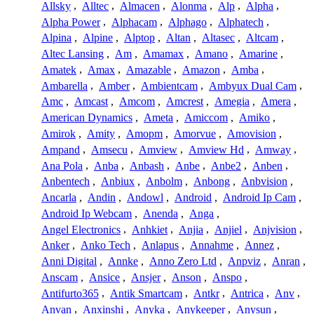
Allsky
,
Alltec
,
Almacen
,
Alonma
,
Alp
,
Alpha
,
Alpha Power
,
Alphacam
,
Alphago
,
Alphatech
,
Alpina
,
Alpine
,
Alptop
,
Altan
,
Altasec
,
Altcam
,
Altec Lansing
,
Am
,
Amamax
,
Amano
,
Amarine
,
Amatek
,
Amax
,
Amazable
,
Amazon
,
Amba
,
Ambarella
,
Amber
,
Ambientcam
,
Ambyux Dual Cam
,
Amc
,
Amcast
,
Amcom
,
Amcrest
,
Amegia
,
Amera
,
American Dynamics
,
Ameta
,
Amiccom
,
Amiko
,
Amirok
,
Amity
,
Amopm
,
Amorvue
,
Amovision
,
Ampand
,
Amsecu
,
Amview
,
Amview Hd
,
Amway
,
Ana Pola
,
Anba
,
Anbash
,
Anbe
,
Anbe2
,
Anben
,
Anbentech
,
Anbiux
,
Anbolm
,
Anbong
,
Anbvision
,
Ancarla
,
Andin
,
Andowl
,
Android
,
Android Ip Cam
,
Android Ip Webcam
,
Anenda
,
Anga
,
Angel Electronics
,
Anhkiet
,
Anjia
,
Anjiel
,
Anjvision
,
Anker
,
Anko Tech
,
Anlapus
,
Annahme
,
Annez
,
Anni Digital
,
Annke
,
Anno Zero Ltd
,
Anpviz
,
Anran
,
Anscam
,
Ansice
,
Ansjer
,
Anson
,
Anspo
,
Antifurto365
,
Antik Smartcam
,
Antkr
,
Antrica
,
Anv
,
Anvan
,
Anxinshi
,
Anyka
,
Anykeeper
,
Anysun
,