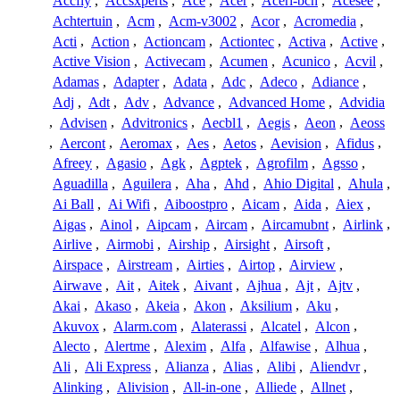
Accfly
,
Accsxperts
,
Ace
,
Acer
,
Aceri-bcn
,
Acesee
,
Achtertuin
,
Acm
,
Acm-v3002
,
Acor
,
Acromedia
,
Acti
,
Action
,
Actioncam
,
Actiontec
,
Activa
,
Active
,
Active Vision
,
Activecam
,
Acumen
,
Acunico
,
Acvil
,
Adamas
,
Adapter
,
Adata
,
Adc
,
Adeco
,
Adiance
,
Adj
,
Adt
,
Adv
,
Advance
,
Advanced Home
,
Advidia
,
Advisen
,
Advitronics
,
Aecbl1
,
Aegis
,
Aeon
,
Aeoss
,
Aercont
,
Aeromax
,
Aes
,
Aetos
,
Aevision
,
Afidus
,
Afreey
,
Agasio
,
Agk
,
Agptek
,
Agrofilm
,
Agsso
,
Aguadilla
,
Aguilera
,
Aha
,
Ahd
,
Ahio Digital
,
Ahula
,
Ai Ball
,
Ai Wifi
,
Aiboostpro
,
Aicam
,
Aida
,
Aiex
,
Aigas
,
Ainol
,
Aipcam
,
Aircam
,
Aircamubnt
,
Airlink
,
Airlive
,
Airmobi
,
Airship
,
Airsight
,
Airsoft
,
Airspace
,
Airstream
,
Airties
,
Airtop
,
Airview
,
Airwave
,
Ait
,
Aitek
,
Aivant
,
Ajhua
,
Ajt
,
Ajtv
,
Akai
,
Akaso
,
Akeia
,
Akon
,
Aksilium
,
Aku
,
Akuvox
,
Alarm.com
,
Alaterassi
,
Alcatel
,
Alcon
,
Alecto
,
Alertme
,
Alexim
,
Alfa
,
Alfawise
,
Alhua
,
Ali
,
Ali Express
,
Alianza
,
Alias
,
Alibi
,
Aliendvr
,
Alinking
,
Alivision
,
All-in-one
,
Alliede
,
Allnet
,