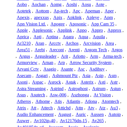
Aobo
,
Aochan
,
Aomg
,
Aoshi
,
Aosu
,
Aote
,
Aotetek
,
Aottom
,
Ap-tech
,
Apc
,
Apeman
,
Aper
,
Apexis
,
apexxus
,
Apix
,
Apklink
,
Apleye
,
Apm
,
Apn Vision Ltd.
,
Apogee
,
Aposonic
,
App Cam 35
,
Apple
,
Applesonic
,
Applink
,
Appo
,
Appro
,
Approx
,
Aprica
,
Apti
,
Aptina
,
Aqara
,
Aqua
,
Aquila
,
Ar3210
,
Aran
,
Arcctv
,
Archos
,
Arcvision
,
Area
,
Area51
,
Arebi
,
Arecont
,
Arenti
,
Argom Tech
,
Argos
,
Argus
,
Argusleader
,
Arit
,
Arlotto
,
Arm
,
Arma-tech
,
Armorview
,
Arnan
,
Arp
,
Arrow Security System
,
Arvani Cctv
,
Asagio
,
Asante
,
Asc
,
Asdibuy
,
Asecam
,
Asgari
,
Ashmount Ptz
,
Asia
,
Asip
,
Asm
,
Asoni
,
Aspac
,
Asrock
,
Astak
,
Asterix
,
Asti
,
Astr
,
Astra Streaming
,
Astrind
,
Astroghost
,
Astrum
,
Astun
,
Asus
,
Asutech
,
Asw-006
,
Aszhonga
,
At Vision
,
Atheros
,
Athome
,
Atis
,
Atlantis
,
Atlona
,
Atomtech
,
Atrix
,
Att
,
Attech
,
Attichd
,
Attn
,
Atv
,
Atz
,
Au3
,
Audio Enhancement
,
August
,
Auric
,
Aussen
,
Autoip
,
Auwer
,
Av102ip-40
,
Av12176dn-15
,
Av265
,