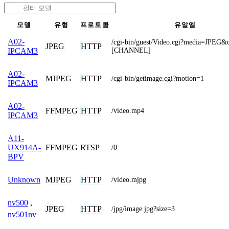
모델
유형
프로토콜
유알엘
A02-
/cgi-bin/guest/Video.cgi?media=JPEG&
JPEG
HTTP
[CHANNEL]
IPCAM3
A02-
MJPEG
HTTP
/cgi-bin/getimage.cgi?motion=1
IPCAM3
A02-
FFMPEG
HTTP
/video.mp4
IPCAM3
A11-
FFMPEG
RTSP
UX914A-
/0
BPV
MJPEG
HTTP
Unknown
/video.mjpg
nv500
,
JPEG
HTTP
/jpg/image.jpg?size=3
nv501nv