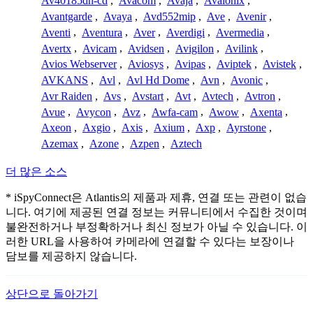
Av40185dn-cd
,
Avacom
,
Avaja
,
Avalonix
,
Avantgarde
,
Avaya
,
Avd552mip
,
Ave
,
Avenir
,
Aventi
,
Aventura
,
Aver
,
Averdigi
,
Avermedia
,
Avertx
,
Avicam
,
Avidsen
,
Avigilon
,
Avilink
,
Avios Webserver
,
Aviosys
,
Avipas
,
Aviptek
,
Avistek
,
AVKANS
,
Avl
,
Avl Hd Dome
,
Avn
,
Avonic
,
Avr Raiden
,
Avs
,
Avstart
,
Avt
,
Avtech
,
Avtron
,
Avue
,
Avycon
,
Avz
,
Awfa-cam
,
Awow
,
Axenta
,
Axeon
,
Axgio
,
Axis
,
Axium
,
Axp
,
Ayrstone
,
Azemax
,
Azone
,
Azpen
,
Aztech
더 많은 소스
* iSpyConnect은 Atlantis의 제품과 제휴, 연결 또는 관련이 없습
니다. 여기에 제공된 연결 정보는 커뮤니티에서 수집한 것이며
불완전하거나 부정확하거나 최신 정보가 아닐 수 있습니다. 이
러한 URL을 사용하여 카메라에 연결할 수 있다는 보장이나
담보를 제공하지 않습니다.
상단으로 돌아가기