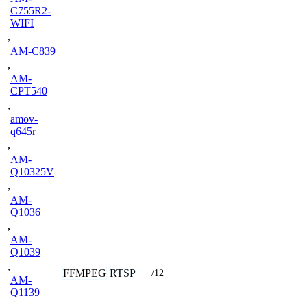
C755R2-
WIFI
,
AM-C839
,
AM-
CPT540
,
amov-
q645r
,
AM-
Q10325V
,
AM-
Q1036
,
AM-
Q1039
,
FFMPEG
RTSP
/12
AM-
Q1139
,