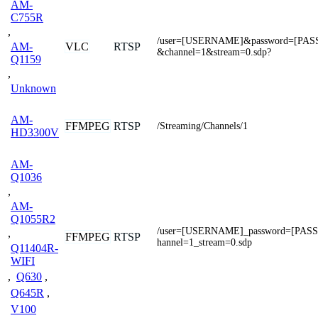
AM-
C755R
,
/user=[USERNAME]&password=[PA
VLC
RTSP
AM-
&channel=1&stream=0.sdp?
Q1159
,
Unknown
AM-
FFMPEG
RTSP
/Streaming/Channels/1
HD3300V
AM-
Q1036
,
AM-
Q1055R2
/user=[USERNAME]_password=[PAS
,
FFMPEG
RTSP
hannel=1_stream=0.sdp
Q11404R-
WIFI
,
Q630
,
Q645R
,
V100