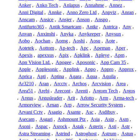
Anker
,
Anko Tech
,
Anlapus
,
Annahme
,
Annez
,
Anni Digital
,
Annke
,
Anno Zero Ltd
,
Anpviz
,
Anran
,
Anscam
,
Ansice
,
Ansjer
,
Anson
,
Anspo
,
Antifurto365
,
Antik Smartcam
,
Antkr
,
Antrica
,
Anv
,
Anvan
,
Anxinshi
,
Anyka
,
Anykeeper
,
Anysun
,
Aobo
,
Aochan
,
Aomg
,
Aoshi
,
Aosu
,
Aote
,
Aotetek
,
Aottom
,
Ap-tech
,
Apc
,
Apeman
,
Aper
,
Apexis
,
apexxus
,
Apix
,
Apklink
,
Apleye
,
Apm
,
Apn Vision Ltd.
,
Apogee
,
Aposonic
,
App Cam 35
,
Apple
,
Applesonic
,
Applink
,
Appo
,
Appro
,
Approx
,
Aprica
,
Apti
,
Aptina
,
Aqara
,
Aqua
,
Aquila
,
Ar3210
,
Aran
,
Arcctv
,
Archos
,
Arcvision
,
Area
,
Area51
,
Arebi
,
Arecont
,
Arenti
,
Argom Tech
,
Argos
,
Argus
,
Argusleader
,
Arit
,
Arlotto
,
Arm
,
Arma-tech
,
Armorview
,
Arnan
,
Arp
,
Arrow Security System
,
Arvani Cctv
,
Asagio
,
Asante
,
Asc
,
Asdibuy
,
Asecam
,
Asgari
,
Ashmount Ptz
,
Asia
,
Asip
,
Asm
,
Asoni
,
Aspac
,
Asrock
,
Astak
,
Asterix
,
Asti
,
Astr
,
Astra Streaming
,
Astrind
,
Astroghost
,
Astrum
,
Astun
,