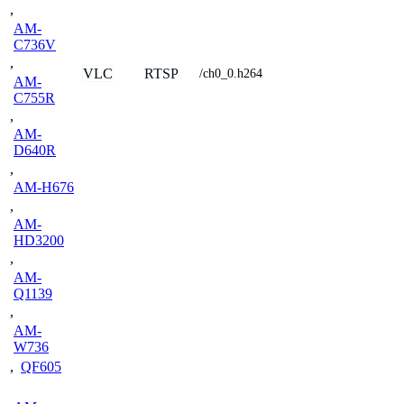
,
AM-
C736V
,
VLC
RTSP
/ch0_0.h264
AM-
C755R
,
AM-
D640R
,
AM-H676
,
AM-
HD3200
,
AM-
Q1139
,
AM-
W736
,
QF605