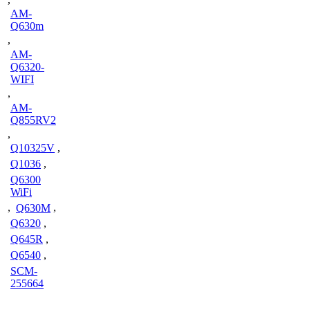
AM-
Q630m
,
AM-
Q6320-
WIFI
,
AM-
Q855RV2
,
Q10325V
,
Q1036
,
Q6300
WiFi
,
Q630M
,
Q6320
,
Q645R
,
Q6540
,
SCM-
255664