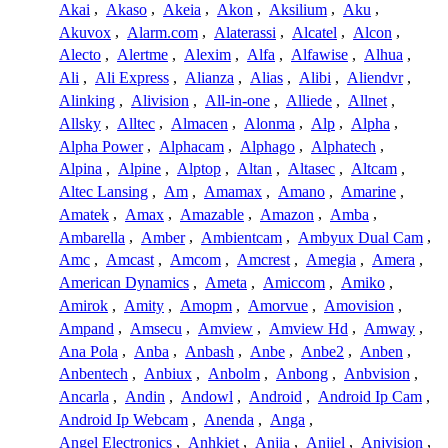
Akai
,
Akaso
,
Akeia
,
Akon
,
Aksilium
,
Aku
,
Akuvox
,
Alarm.com
,
Alaterassi
,
Alcatel
,
Alcon
,
Alecto
,
Alertme
,
Alexim
,
Alfa
,
Alfawise
,
Alhua
,
Ali
,
Ali Express
,
Alianza
,
Alias
,
Alibi
,
Aliendvr
,
Alinking
,
Alivision
,
All-in-one
,
Alliede
,
Allnet
,
Allsky
,
Alltec
,
Almacen
,
Alonma
,
Alp
,
Alpha
,
Alpha Power
,
Alphacam
,
Alphago
,
Alphatech
,
Alpina
,
Alpine
,
Alptop
,
Altan
,
Altasec
,
Altcam
,
Altec Lansing
,
Am
,
Amamax
,
Amano
,
Amarine
,
Amatek
,
Amax
,
Amazable
,
Amazon
,
Amba
,
Ambarella
,
Amber
,
Ambientcam
,
Ambyux Dual Cam
,
Amc
,
Amcast
,
Amcom
,
Amcrest
,
Amegia
,
Amera
,
American Dynamics
,
Ameta
,
Amiccom
,
Amiko
,
Amirok
,
Amity
,
Amopm
,
Amorvue
,
Amovision
,
Ampand
,
Amsecu
,
Amview
,
Amview Hd
,
Amway
,
Ana Pola
,
Anba
,
Anbash
,
Anbe
,
Anbe2
,
Anben
,
Anbentech
,
Anbiux
,
Anbolm
,
Anbong
,
Anbvision
,
Ancarla
,
Andin
,
Andowl
,
Android
,
Android Ip Cam
,
Android Ip Webcam
,
Anenda
,
Anga
,
Angel Electronics
,
Anhkiet
,
Anjia
,
Anjiel
,
Anjvision
,