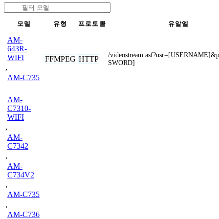
모델
유형
프로토콜
유알엘
AM-
643R-
/videostream.asf?usr=[USERNAME]&
WIFI
FFMPEG
HTTP
SWORD]
,
AM-C735
AM-
C7310-
WIFI
,
AM-
C7342
,
AM-
C734V2
,
AM-C735
,
AM-C736