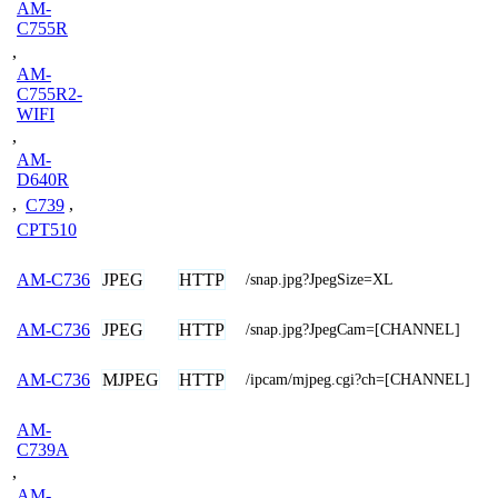
AM-
C755R
,
AM-
C755R2-
WIFI
,
AM-
D640R
,
C739
,
CPT510
JPEG
HTTP
AM-C736
/snap.jpg?JpegSize=XL
JPEG
HTTP
AM-C736
/snap.jpg?JpegCam=[CHANNEL]
MJPEG
HTTP
AM-C736
/ipcam/mjpeg.cgi?ch=[CHANNEL]
AM-
C739A
,
AM-