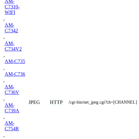
AM-
C7310-
WIFI
,
AM-
C7342
,
AM-
C734V2
,
AM-C735
,
AM-C736
,
AM-
C736V
,
JPEG
HTTP
/cgi-bin/net_jpeg.cgi?ch=[CHANNEL]
AM-
C739A
,
AM-
C754R
,