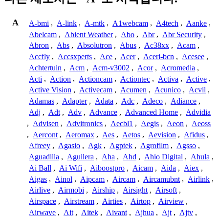
A
A-bmi
,
A-link
,
A-mtk
,
A1webcam
,
A4tech
,
Aanke
,
Abelcam
,
Abient Weather
,
Abo
,
Abr
,
Abr Security
,
Abron
,
Abs
,
Absolutron
,
Abus
,
Ac38xx
,
Acam
,
Accfly
,
Accsxperts
,
Ace
,
Acer
,
Aceri-bcn
,
Acesee
,
Achtertuin
,
Acm
,
Acm-v3002
,
Acor
,
Acromedia
,
Acti
,
Action
,
Actioncam
,
Actiontec
,
Activa
,
Active
,
Active Vision
,
Activecam
,
Acumen
,
Acunico
,
Acvil
,
Adamas
,
Adapter
,
Adata
,
Adc
,
Adeco
,
Adiance
,
Adj
,
Adt
,
Adv
,
Advance
,
Advanced Home
,
Advidia
,
Advisen
,
Advitronics
,
Aecbl1
,
Aegis
,
Aeon
,
Aeoss
,
Aercont
,
Aeromax
,
Aes
,
Aetos
,
Aevision
,
Afidus
,
Afreey
,
Agasio
,
Agk
,
Agptek
,
Agrofilm
,
Agsso
,
Aguadilla
,
Aguilera
,
Aha
,
Ahd
,
Ahio Digital
,
Ahula
,
Ai Ball
,
Ai Wifi
,
Aiboostpro
,
Aicam
,
Aida
,
Aiex
,
Aigas
,
Ainol
,
Aipcam
,
Aircam
,
Aircamubnt
,
Airlink
,
Airlive
,
Airmobi
,
Airship
,
Airsight
,
Airsoft
,
Airspace
,
Airstream
,
Airties
,
Airtop
,
Airview
,
Airwave
,
Ait
,
Aitek
,
Aivant
,
Ajhua
,
Ajt
,
Ajtv
,