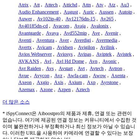
Atrix
,
Att
,
Attech
,
Attichd
,
Attn
,
Atv
,
Atz
,
Au3
,
Audio Enhancement
,
August
,
Auric
,
Aussen
,
Autoip
,
Auwer
,
Av102ip-40
,
Av12176dn-15
,
Av265
,
Av40185dn-cd
,
Avacom
,
Avaja
,
Avalonix
,
Avantgarde
,
Avaya
,
Avd552mip
,
Ave
,
Avenir
,
Aventi
,
Aventura
,
Aver
,
Averdigi
,
Avermedia
,
Avertx
,
Avicam
,
Avidsen
,
Avigilon
,
Avilink
,
Avios Webserver
,
Aviosys
,
Avipas
,
Aviptek
,
Avistek
,
AVKANS
,
Avl
,
Avl Hd Dome
,
Avn
,
Avonic
,
Avr Raiden
,
Avs
,
Avstart
,
Avt
,
Avtech
,
Avtron
,
Avue
,
Avycon
,
Avz
,
Awfa-cam
,
Awow
,
Axenta
,
Axeon
,
Axgio
,
Axis
,
Axium
,
Axp
,
Ayrstone
,
Azemax
,
Azone
,
Azpen
,
Aztech
더 많은 소스
* iSpyConnect은 Aiboostpro의 제품과 제휴, 연결 또는 관련이
없습니다. 여기에 제공된 연결 정보는 커뮤니티에서 수집한 것
이며 불완전하거나 부정확하거나 최신 정보가 아닐 수 있습니
다. 이러한 URL을 사용하여 카메라에 연결할 수 있다는 보장