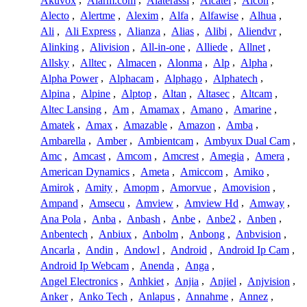
Akuvox
,
Alarm.com
,
Alaterassi
,
Alcatel
,
Alcon
,
Alecto
,
Alertme
,
Alexim
,
Alfa
,
Alfawise
,
Alhua
,
Ali
,
Ali Express
,
Alianza
,
Alias
,
Alibi
,
Aliendvr
,
Alinking
,
Alivision
,
All-in-one
,
Alliede
,
Allnet
,
Allsky
,
Alltec
,
Almacen
,
Alonma
,
Alp
,
Alpha
,
Alpha Power
,
Alphacam
,
Alphago
,
Alphatech
,
Alpina
,
Alpine
,
Alptop
,
Altan
,
Altasec
,
Altcam
,
Altec Lansing
,
Am
,
Amamax
,
Amano
,
Amarine
,
Amatek
,
Amax
,
Amazable
,
Amazon
,
Amba
,
Ambarella
,
Amber
,
Ambientcam
,
Ambyux Dual Cam
,
Amc
,
Amcast
,
Amcom
,
Amcrest
,
Amegia
,
Amera
,
American Dynamics
,
Ameta
,
Amiccom
,
Amiko
,
Amirok
,
Amity
,
Amopm
,
Amorvue
,
Amovision
,
Ampand
,
Amsecu
,
Amview
,
Amview Hd
,
Amway
,
Ana Pola
,
Anba
,
Anbash
,
Anbe
,
Anbe2
,
Anben
,
Anbentech
,
Anbiux
,
Anbolm
,
Anbong
,
Anbvision
,
Ancarla
,
Andin
,
Andowl
,
Android
,
Android Ip Cam
,
Android Ip Webcam
,
Anenda
,
Anga
,
Angel Electronics
,
Anhkiet
,
Anjia
,
Anjiel
,
Anjvision
,
Anker
,
Anko Tech
,
Anlapus
,
Annahme
,
Annez
,