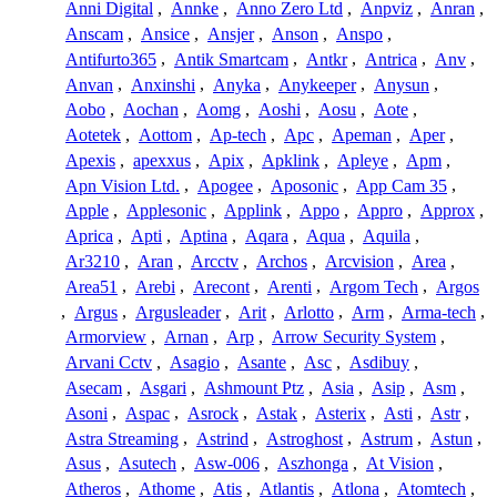
Anni Digital
,
Annke
,
Anno Zero Ltd
,
Anpviz
,
Anran
,
Anscam
,
Ansice
,
Ansjer
,
Anson
,
Anspo
,
Antifurto365
,
Antik Smartcam
,
Antkr
,
Antrica
,
Anv
,
Anvan
,
Anxinshi
,
Anyka
,
Anykeeper
,
Anysun
,
Aobo
,
Aochan
,
Aomg
,
Aoshi
,
Aosu
,
Aote
,
Aotetek
,
Aottom
,
Ap-tech
,
Apc
,
Apeman
,
Aper
,
Apexis
,
apexxus
,
Apix
,
Apklink
,
Apleye
,
Apm
,
Apn Vision Ltd.
,
Apogee
,
Aposonic
,
App Cam 35
,
Apple
,
Applesonic
,
Applink
,
Appo
,
Appro
,
Approx
,
Aprica
,
Apti
,
Aptina
,
Aqara
,
Aqua
,
Aquila
,
Ar3210
,
Aran
,
Arcctv
,
Archos
,
Arcvision
,
Area
,
Area51
,
Arebi
,
Arecont
,
Arenti
,
Argom Tech
,
Argos
,
Argus
,
Argusleader
,
Arit
,
Arlotto
,
Arm
,
Arma-tech
,
Armorview
,
Arnan
,
Arp
,
Arrow Security System
,
Arvani Cctv
,
Asagio
,
Asante
,
Asc
,
Asdibuy
,
Asecam
,
Asgari
,
Ashmount Ptz
,
Asia
,
Asip
,
Asm
,
Asoni
,
Aspac
,
Asrock
,
Astak
,
Asterix
,
Asti
,
Astr
,
Astra Streaming
,
Astrind
,
Astroghost
,
Astrum
,
Astun
,
Asus
,
Asutech
,
Asw-006
,
Aszhonga
,
At Vision
,
Atheros
,
Athome
,
Atis
,
Atlantis
,
Atlona
,
Atomtech
,