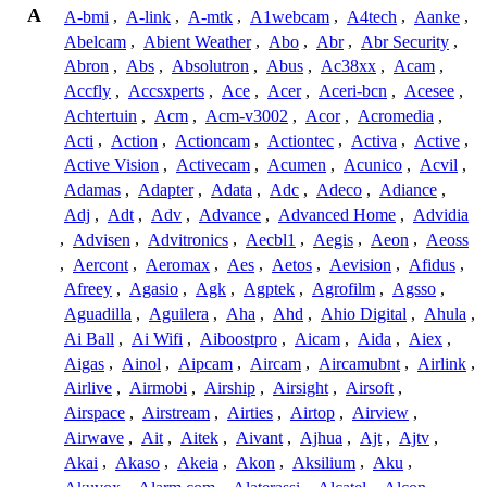
A
A-bmi
,
A-link
,
A-mtk
,
A1webcam
,
A4tech
,
Aanke
,
Abelcam
,
Abient Weather
,
Abo
,
Abr
,
Abr Security
,
Abron
,
Abs
,
Absolutron
,
Abus
,
Ac38xx
,
Acam
,
Accfly
,
Accsxperts
,
Ace
,
Acer
,
Aceri-bcn
,
Acesee
,
Achtertuin
,
Acm
,
Acm-v3002
,
Acor
,
Acromedia
,
Acti
,
Action
,
Actioncam
,
Actiontec
,
Activa
,
Active
,
Active Vision
,
Activecam
,
Acumen
,
Acunico
,
Acvil
,
Adamas
,
Adapter
,
Adata
,
Adc
,
Adeco
,
Adiance
,
Adj
,
Adt
,
Adv
,
Advance
,
Advanced Home
,
Advidia
,
Advisen
,
Advitronics
,
Aecbl1
,
Aegis
,
Aeon
,
Aeoss
,
Aercont
,
Aeromax
,
Aes
,
Aetos
,
Aevision
,
Afidus
,
Afreey
,
Agasio
,
Agk
,
Agptek
,
Agrofilm
,
Agsso
,
Aguadilla
,
Aguilera
,
Aha
,
Ahd
,
Ahio Digital
,
Ahula
,
Ai Ball
,
Ai Wifi
,
Aiboostpro
,
Aicam
,
Aida
,
Aiex
,
Aigas
,
Ainol
,
Aipcam
,
Aircam
,
Aircamubnt
,
Airlink
,
Airlive
,
Airmobi
,
Airship
,
Airsight
,
Airsoft
,
Airspace
,
Airstream
,
Airties
,
Airtop
,
Airview
,
Airwave
,
Ait
,
Aitek
,
Aivant
,
Ajhua
,
Ajt
,
Ajtv
,
Akai
,
Akaso
,
Akeia
,
Akon
,
Aksilium
,
Aku
,