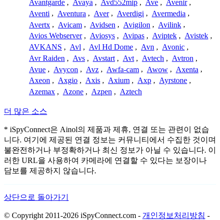
Avantgarde
,
Avaya
,
Avd552mip
,
Ave
,
Avenir
,
Aventi
,
Aventura
,
Aver
,
Averdigi
,
Avermedia
,
Avertx
,
Avicam
,
Avidsen
,
Avigilon
,
Avilink
,
Avios Webserver
,
Aviosys
,
Avipas
,
Aviptek
,
Avistek
,
AVKANS
,
Avl
,
Avl Hd Dome
,
Avn
,
Avonic
,
Avr Raiden
,
Avs
,
Avstart
,
Avt
,
Avtech
,
Avtron
,
Avue
,
Avycon
,
Avz
,
Awfa-cam
,
Awow
,
Axenta
,
Axeon
,
Axgio
,
Axis
,
Axium
,
Axp
,
Ayrstone
,
Azemax
,
Azone
,
Azpen
,
Aztech
더 많은 소스
* iSpyConnect은 Ainol의 제품과 제휴, 연결 또는 관련이 없습
니다. 여기에 제공된 연결 정보는 커뮤니티에서 수집한 것이며
불완전하거나 부정확하거나 최신 정보가 아닐 수 있습니다. 이
러한 URL을 사용하여 카메라에 연결할 수 있다는 보장이나
담보를 제공하지 않습니다.
상단으로 돌아가기
© Copyright 2011-2026 iSpyConnect.com -
개인정보처리방침
-