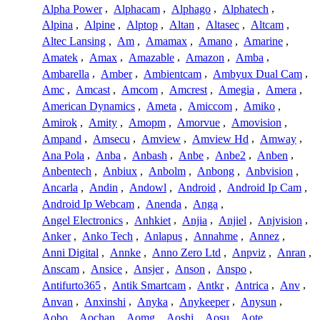
Alpha Power
,
Alphacam
,
Alphago
,
Alphatech
,
Alpina
,
Alpine
,
Alptop
,
Altan
,
Altasec
,
Altcam
,
Altec Lansing
,
Am
,
Amamax
,
Amano
,
Amarine
,
Amatek
,
Amax
,
Amazable
,
Amazon
,
Amba
,
Ambarella
,
Amber
,
Ambientcam
,
Ambyux Dual Cam
,
Amc
,
Amcast
,
Amcom
,
Amcrest
,
Amegia
,
Amera
,
American Dynamics
,
Ameta
,
Amiccom
,
Amiko
,
Amirok
,
Amity
,
Amopm
,
Amorvue
,
Amovision
,
Ampand
,
Amsecu
,
Amview
,
Amview Hd
,
Amway
,
Ana Pola
,
Anba
,
Anbash
,
Anbe
,
Anbe2
,
Anben
,
Anbentech
,
Anbiux
,
Anbolm
,
Anbong
,
Anbvision
,
Ancarla
,
Andin
,
Andowl
,
Android
,
Android Ip Cam
,
Android Ip Webcam
,
Anenda
,
Anga
,
Angel Electronics
,
Anhkiet
,
Anjia
,
Anjiel
,
Anjvision
,
Anker
,
Anko Tech
,
Anlapus
,
Annahme
,
Annez
,
Anni Digital
,
Annke
,
Anno Zero Ltd
,
Anpviz
,
Anran
,
Anscam
,
Ansice
,
Ansjer
,
Anson
,
Anspo
,
Antifurto365
,
Antik Smartcam
,
Antkr
,
Antrica
,
Anv
,
Anvan
,
Anxinshi
,
Anyka
,
Anykeeper
,
Anysun
,
Aobo
,
Aochan
,
Aomg
,
Aoshi
,
Aosu
,
Aote
,