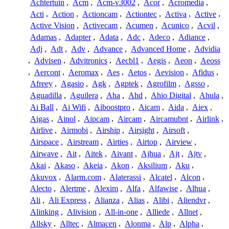
Achtertuin
,
Acm
,
Acm-v3002
,
Acor
,
Acromedia
,
Acti
,
Action
,
Actioncam
,
Actiontec
,
Activa
,
Active
,
Active Vision
,
Activecam
,
Acumen
,
Acunico
,
Acvil
,
Adamas
,
Adapter
,
Adata
,
Adc
,
Adeco
,
Adiance
,
Adj
,
Adt
,
Adv
,
Advance
,
Advanced Home
,
Advidia
,
Advisen
,
Advitronics
,
Aecbl1
,
Aegis
,
Aeon
,
Aeoss
,
Aercont
,
Aeromax
,
Aes
,
Aetos
,
Aevision
,
Afidus
,
Afreey
,
Agasio
,
Agk
,
Agptek
,
Agrofilm
,
Agsso
,
Aguadilla
,
Aguilera
,
Aha
,
Ahd
,
Ahio Digital
,
Ahula
,
Ai Ball
,
Ai Wifi
,
Aiboostpro
,
Aicam
,
Aida
,
Aiex
,
Aigas
,
Ainol
,
Aipcam
,
Aircam
,
Aircamubnt
,
Airlink
,
Airlive
,
Airmobi
,
Airship
,
Airsight
,
Airsoft
,
Airspace
,
Airstream
,
Airties
,
Airtop
,
Airview
,
Airwave
,
Ait
,
Aitek
,
Aivant
,
Ajhua
,
Ajt
,
Ajtv
,
Akai
,
Akaso
,
Akeia
,
Akon
,
Aksilium
,
Aku
,
Akuvox
,
Alarm.com
,
Alaterassi
,
Alcatel
,
Alcon
,
Alecto
,
Alertme
,
Alexim
,
Alfa
,
Alfawise
,
Alhua
,
Ali
,
Ali Express
,
Alianza
,
Alias
,
Alibi
,
Aliendvr
,
Alinking
,
Alivision
,
All-in-one
,
Alliede
,
Allnet
,
Allsky
,
Alltec
,
Almacen
,
Alonma
,
Alp
,
Alpha
,