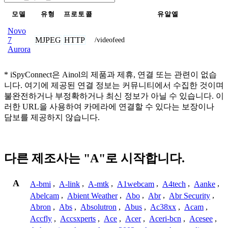
모델
유형
프로토콜
유알엘
Novo
MJPEG
HTTP
7
/videofeed
Aurora
* iSpyConnect은 Ainol의 제품과 제휴, 연결 또는 관련이 없습
니다. 여기에 제공된 연결 정보는 커뮤니티에서 수집한 것이며
불완전하거나 부정확하거나 최신 정보가 아닐 수 있습니다. 이
러한 URL을 사용하여 카메라에 연결할 수 있다는 보장이나
담보를 제공하지 않습니다.
다른 제조사는 "A"로 시작합니다.
A
A-bmi
,
A-link
,
A-mtk
,
A1webcam
,
A4tech
,
Aanke
,
Abelcam
,
Abient Weather
,
Abo
,
Abr
,
Abr Security
,
Abron
,
Abs
,
Absolutron
,
Abus
,
Ac38xx
,
Acam
,
Accfly
,
Accsxperts
,
Ace
,
Acer
,
Aceri-bcn
,
Acesee
,