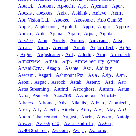
Aotetek
,
Aottom
,
Ap-tech
,
Apc
,
Apeman
,
Aper
,
Apexis
,
apexxus
,
Apix
,
Apklink
,
Apleye
,
Apm
,
Apn Vision Ltd.
,
Apogee
,
Aposonic
,
App Cam 35
,
Apple
,
Applesonic
,
Applink
,
Appo
,
Appro
,
Approx
,
Aprica
,
Apti
,
Aptina
,
Aqara
,
Aqua
,
Aquila
,
Ar3210
,
Aran
,
Arcctv
,
Archos
,
Arcvision
,
Area
,
Area51
,
Arebi
,
Arecont
,
Arenti
,
Argom Tech
,
Argos
,
Argus
,
Argusleader
,
Arit
,
Arlotto
,
Arm
,
Arma-tech
,
Armorview
,
Arnan
,
Arp
,
Arrow Security System
,
Arvani Cctv
,
Asagio
,
Asante
,
Asc
,
Asdibuy
,
Asecam
,
Asgari
,
Ashmount Ptz
,
Asia
,
Asip
,
Asm
,
Asoni
,
Aspac
,
Asrock
,
Astak
,
Asterix
,
Asti
,
Astr
,
Astra Streaming
,
Astrind
,
Astroghost
,
Astrum
,
Astun
,
Asus
,
Asutech
,
Asw-006
,
Aszhonga
,
At Vision
,
Atheros
,
Athome
,
Atis
,
Atlantis
,
Atlona
,
Atomtech
,
Atrix
,
Att
,
Attech
,
Attichd
,
Attn
,
Atv
,
Atz
,
Au3
,
Audio Enhancement
,
August
,
Auric
,
Aussen
,
Autoip
,
Auwer
,
Av102ip-40
,
Av12176dn-15
,
Av265
,
Av40185dn-cd
,
Avacom
,
Avaja
,
Avalonix
,