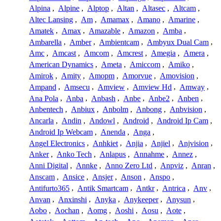
Alpina
,
Alpine
,
Alptop
,
Altan
,
Altasec
,
Altcam
,
Altec Lansing
,
Am
,
Amamax
,
Amano
,
Amarine
,
Amatek
,
Amax
,
Amazable
,
Amazon
,
Amba
,
Ambarella
,
Amber
,
Ambientcam
,
Ambyux Dual Cam
,
Amc
,
Amcast
,
Amcom
,
Amcrest
,
Amegia
,
Amera
,
American Dynamics
,
Ameta
,
Amiccom
,
Amiko
,
Amirok
,
Amity
,
Amopm
,
Amorvue
,
Amovision
,
Ampand
,
Amsecu
,
Amview
,
Amview Hd
,
Amway
,
Ana Pola
,
Anba
,
Anbash
,
Anbe
,
Anbe2
,
Anben
,
Anbentech
,
Anbiux
,
Anbolm
,
Anbong
,
Anbvision
,
Ancarla
,
Andin
,
Andowl
,
Android
,
Android Ip Cam
,
Android Ip Webcam
,
Anenda
,
Anga
,
Angel Electronics
,
Anhkiet
,
Anjia
,
Anjiel
,
Anjvision
,
Anker
,
Anko Tech
,
Anlapus
,
Annahme
,
Annez
,
Anni Digital
,
Annke
,
Anno Zero Ltd
,
Anpviz
,
Anran
,
Anscam
,
Ansice
,
Ansjer
,
Anson
,
Anspo
,
Antifurto365
,
Antik Smartcam
,
Antkr
,
Antrica
,
Anv
,
Anvan
,
Anxinshi
,
Anyka
,
Anykeeper
,
Anysun
,
Aobo
,
Aochan
,
Aomg
,
Aoshi
,
Aosu
,
Aote
,