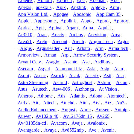
Aotetek
,
Aottom
,
Ap-tech
,
Apc
,
Apeman
,
Aper
,
Apexis
,
apexxus
,
Apix
,
Apklink
,
Apleye
,
Apm
,
Apn Vision Ltd.
,
Apogee
,
Aposonic
,
App Cam 35
,
Apple
,
Applesonic
,
Applink
,
Appo
,
Appro
,
Approx
,
Aprica
,
Apti
,
Aptina
,
Aqara
,
Aqua
,
Aquila
,
Ar3210
,
Aran
,
Arcctv
,
Archos
,
Arcvision
,
Area
,
Area51
,
Arebi
,
Arecont
,
Arenti
,
Argom Tech
,
Argos
,
Argus
,
Argusleader
,
Arit
,
Arlotto
,
Arm
,
Arma-tech
,
Armorview
,
Arnan
,
Arp
,
Arrow Security System
,
Arvani Cctv
,
Asagio
,
Asante
,
Asc
,
Asdibuy
,
Asecam
,
Asgari
,
Ashmount Ptz
,
Asia
,
Asip
,
Asm
,
Asoni
,
Aspac
,
Asrock
,
Astak
,
Asterix
,
Asti
,
Astr
,
Astra Streaming
,
Astrind
,
Astroghost
,
Astrum
,
Astun
,
Asus
,
Asutech
,
Asw-006
,
Aszhonga
,
At Vision
,
Atheros
,
Athome
,
Atis
,
Atlantis
,
Atlona
,
Atomtech
,
Atrix
,
Att
,
Attech
,
Attichd
,
Attn
,
Atv
,
Atz
,
Au3
,
Audio Enhancement
,
August
,
Auric
,
Aussen
,
Autoip
,
Auwer
,
Av102ip-40
,
Av12176dn-15
,
Av265
,
Av40185dn-cd
,
Avacom
,
Avaja
,
Avalonix
,
Avantgarde
,
Avaya
,
Avd552mip
,
Ave
,
Avenir
,