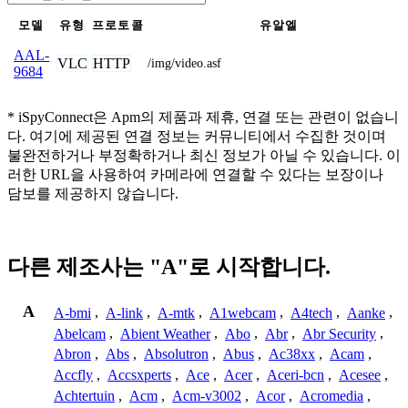
모델
유형
프로토콜
유알엘
AAL-
VLC
HTTP
/img/video.asf
9684
* iSpyConnect은 Apm의 제품과 제휴, 연결 또는 관련이 없습니
다. 여기에 제공된 연결 정보는 커뮤니티에서 수집한 것이며
불완전하거나 부정확하거나 최신 정보가 아닐 수 있습니다. 이
러한 URL을 사용하여 카메라에 연결할 수 있다는 보장이나
담보를 제공하지 않습니다.
다른 제조사는 "A"로 시작합니다.
A
A-bmi
,
A-link
,
A-mtk
,
A1webcam
,
A4tech
,
Aanke
,
Abelcam
,
Abient Weather
,
Abo
,
Abr
,
Abr Security
,
Abron
,
Abs
,
Absolutron
,
Abus
,
Ac38xx
,
Acam
,
Accfly
,
Accsxperts
,
Ace
,
Acer
,
Aceri-bcn
,
Acesee
,
Achtertuin
,
Acm
,
Acm-v3002
,
Acor
,
Acromedia
,