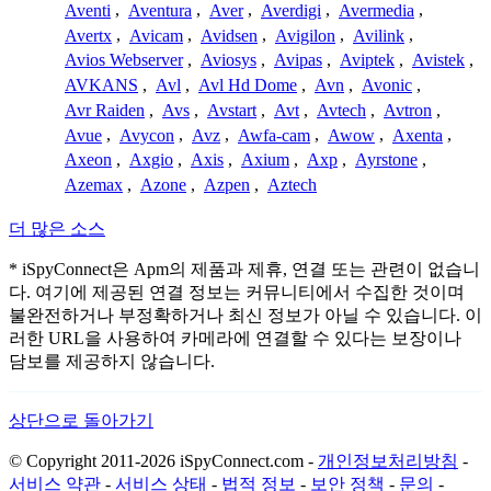
Aventi
,
Aventura
,
Aver
,
Averdigi
,
Avermedia
,
Avertx
,
Avicam
,
Avidsen
,
Avigilon
,
Avilink
,
Avios Webserver
,
Aviosys
,
Avipas
,
Aviptek
,
Avistek
,
AVKANS
,
Avl
,
Avl Hd Dome
,
Avn
,
Avonic
,
Avr Raiden
,
Avs
,
Avstart
,
Avt
,
Avtech
,
Avtron
,
Avue
,
Avycon
,
Avz
,
Awfa-cam
,
Awow
,
Axenta
,
Axeon
,
Axgio
,
Axis
,
Axium
,
Axp
,
Ayrstone
,
Azemax
,
Azone
,
Azpen
,
Aztech
더 많은 소스
* iSpyConnect은 Apm의 제품과 제휴, 연결 또는 관련이 없습니
다. 여기에 제공된 연결 정보는 커뮤니티에서 수집한 것이며
불완전하거나 부정확하거나 최신 정보가 아닐 수 있습니다. 이
러한 URL을 사용하여 카메라에 연결할 수 있다는 보장이나
담보를 제공하지 않습니다.
상단으로 돌아가기
© Copyright 2011-2026 iSpyConnect.com -
개인정보처리방침
-
서비스 약관
-
서비스 상태
-
법적 정보
-
보안 정책
-
문의
-