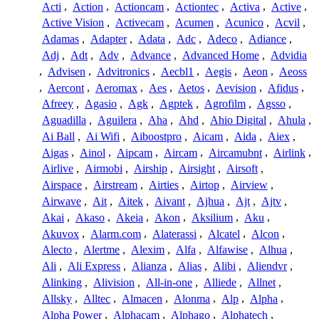
Acti
,
Action
,
Actioncam
,
Actiontec
,
Activa
,
Active
,
Active Vision
,
Activecam
,
Acumen
,
Acunico
,
Acvil
,
Adamas
,
Adapter
,
Adata
,
Adc
,
Adeco
,
Adiance
,
Adj
,
Adt
,
Adv
,
Advance
,
Advanced Home
,
Advidia
,
Advisen
,
Advitronics
,
Aecbl1
,
Aegis
,
Aeon
,
Aeoss
,
Aercont
,
Aeromax
,
Aes
,
Aetos
,
Aevision
,
Afidus
,
Afreey
,
Agasio
,
Agk
,
Agptek
,
Agrofilm
,
Agsso
,
Aguadilla
,
Aguilera
,
Aha
,
Ahd
,
Ahio Digital
,
Ahula
,
Ai Ball
,
Ai Wifi
,
Aiboostpro
,
Aicam
,
Aida
,
Aiex
,
Aigas
,
Ainol
,
Aipcam
,
Aircam
,
Aircamubnt
,
Airlink
,
Airlive
,
Airmobi
,
Airship
,
Airsight
,
Airsoft
,
Airspace
,
Airstream
,
Airties
,
Airtop
,
Airview
,
Airwave
,
Ait
,
Aitek
,
Aivant
,
Ajhua
,
Ajt
,
Ajtv
,
Akai
,
Akaso
,
Akeia
,
Akon
,
Aksilium
,
Aku
,
Akuvox
,
Alarm.com
,
Alaterassi
,
Alcatel
,
Alcon
,
Alecto
,
Alertme
,
Alexim
,
Alfa
,
Alfawise
,
Alhua
,
Ali
,
Ali Express
,
Alianza
,
Alias
,
Alibi
,
Aliendvr
,
Alinking
,
Alivision
,
All-in-one
,
Alliede
,
Allnet
,
Allsky
,
Alltec
,
Almacen
,
Alonma
,
Alp
,
Alpha
,
Alpha Power
,
Alphacam
,
Alphago
,
Alphatech
,