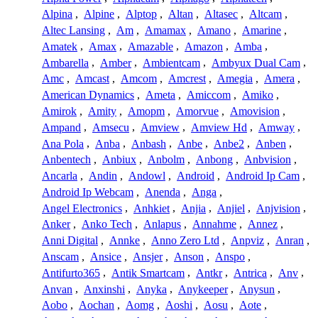
Alpina
,
Alpine
,
Alptop
,
Altan
,
Altasec
,
Altcam
,
Altec Lansing
,
Am
,
Amamax
,
Amano
,
Amarine
,
Amatek
,
Amax
,
Amazable
,
Amazon
,
Amba
,
Ambarella
,
Amber
,
Ambientcam
,
Ambyux Dual Cam
,
Amc
,
Amcast
,
Amcom
,
Amcrest
,
Amegia
,
Amera
,
American Dynamics
,
Ameta
,
Amiccom
,
Amiko
,
Amirok
,
Amity
,
Amopm
,
Amorvue
,
Amovision
,
Ampand
,
Amsecu
,
Amview
,
Amview Hd
,
Amway
,
Ana Pola
,
Anba
,
Anbash
,
Anbe
,
Anbe2
,
Anben
,
Anbentech
,
Anbiux
,
Anbolm
,
Anbong
,
Anbvision
,
Ancarla
,
Andin
,
Andowl
,
Android
,
Android Ip Cam
,
Android Ip Webcam
,
Anenda
,
Anga
,
Angel Electronics
,
Anhkiet
,
Anjia
,
Anjiel
,
Anjvision
,
Anker
,
Anko Tech
,
Anlapus
,
Annahme
,
Annez
,
Anni Digital
,
Annke
,
Anno Zero Ltd
,
Anpviz
,
Anran
,
Anscam
,
Ansice
,
Ansjer
,
Anson
,
Anspo
,
Antifurto365
,
Antik Smartcam
,
Antkr
,
Antrica
,
Anv
,
Anvan
,
Anxinshi
,
Anyka
,
Anykeeper
,
Anysun
,
Aobo
,
Aochan
,
Aomg
,
Aoshi
,
Aosu
,
Aote
,