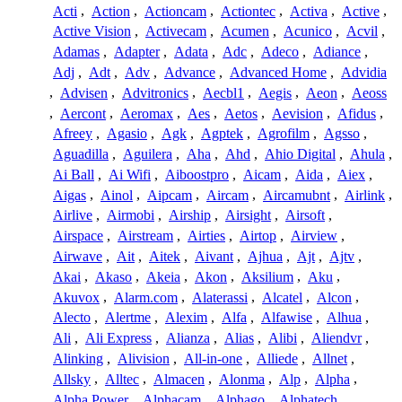
Acti
,
Action
,
Actioncam
,
Actiontec
,
Activa
,
Active
,
Active Vision
,
Activecam
,
Acumen
,
Acunico
,
Acvil
,
Adamas
,
Adapter
,
Adata
,
Adc
,
Adeco
,
Adiance
,
Adj
,
Adt
,
Adv
,
Advance
,
Advanced Home
,
Advidia
,
Advisen
,
Advitronics
,
Aecbl1
,
Aegis
,
Aeon
,
Aeoss
,
Aercont
,
Aeromax
,
Aes
,
Aetos
,
Aevision
,
Afidus
,
Afreey
,
Agasio
,
Agk
,
Agptek
,
Agrofilm
,
Agsso
,
Aguadilla
,
Aguilera
,
Aha
,
Ahd
,
Ahio Digital
,
Ahula
,
Ai Ball
,
Ai Wifi
,
Aiboostpro
,
Aicam
,
Aida
,
Aiex
,
Aigas
,
Ainol
,
Aipcam
,
Aircam
,
Aircamubnt
,
Airlink
,
Airlive
,
Airmobi
,
Airship
,
Airsight
,
Airsoft
,
Airspace
,
Airstream
,
Airties
,
Airtop
,
Airview
,
Airwave
,
Ait
,
Aitek
,
Aivant
,
Ajhua
,
Ajt
,
Ajtv
,
Akai
,
Akaso
,
Akeia
,
Akon
,
Aksilium
,
Aku
,
Akuvox
,
Alarm.com
,
Alaterassi
,
Alcatel
,
Alcon
,
Alecto
,
Alertme
,
Alexim
,
Alfa
,
Alfawise
,
Alhua
,
Ali
,
Ali Express
,
Alianza
,
Alias
,
Alibi
,
Aliendvr
,
Alinking
,
Alivision
,
All-in-one
,
Alliede
,
Allnet
,
Allsky
,
Alltec
,
Almacen
,
Alonma
,
Alp
,
Alpha
,
Alpha Power
,
Alphacam
,
Alphago
,
Alphatech
,