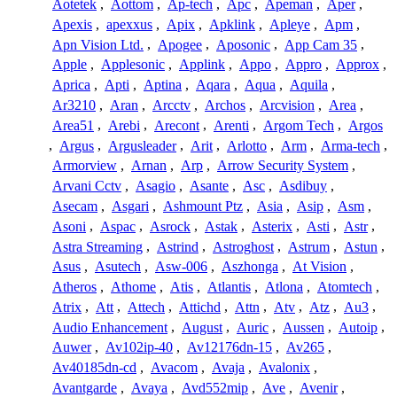
Aotetek
,
Aottom
,
Ap-tech
,
Apc
,
Apeman
,
Aper
,
Apexis
,
apexxus
,
Apix
,
Apklink
,
Apleye
,
Apm
,
Apn Vision Ltd.
,
Apogee
,
Aposonic
,
App Cam 35
,
Apple
,
Applesonic
,
Applink
,
Appo
,
Appro
,
Approx
,
Aprica
,
Apti
,
Aptina
,
Aqara
,
Aqua
,
Aquila
,
Ar3210
,
Aran
,
Arcctv
,
Archos
,
Arcvision
,
Area
,
Area51
,
Arebi
,
Arecont
,
Arenti
,
Argom Tech
,
Argos
,
Argus
,
Argusleader
,
Arit
,
Arlotto
,
Arm
,
Arma-tech
,
Armorview
,
Arnan
,
Arp
,
Arrow Security System
,
Arvani Cctv
,
Asagio
,
Asante
,
Asc
,
Asdibuy
,
Asecam
,
Asgari
,
Ashmount Ptz
,
Asia
,
Asip
,
Asm
,
Asoni
,
Aspac
,
Asrock
,
Astak
,
Asterix
,
Asti
,
Astr
,
Astra Streaming
,
Astrind
,
Astroghost
,
Astrum
,
Astun
,
Asus
,
Asutech
,
Asw-006
,
Aszhonga
,
At Vision
,
Atheros
,
Athome
,
Atis
,
Atlantis
,
Atlona
,
Atomtech
,
Atrix
,
Att
,
Attech
,
Attichd
,
Attn
,
Atv
,
Atz
,
Au3
,
Audio Enhancement
,
August
,
Auric
,
Aussen
,
Autoip
,
Auwer
,
Av102ip-40
,
Av12176dn-15
,
Av265
,
Av40185dn-cd
,
Avacom
,
Avaja
,
Avalonix
,
Avantgarde
,
Avaya
,
Avd552mip
,
Ave
,
Avenir
,