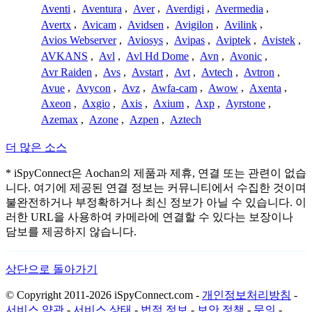
Aventi
,
Aventura
,
Aver
,
Averdigi
,
Avermedia
,
Avertx
,
Avicam
,
Avidsen
,
Avigilon
,
Avilink
,
Avios Webserver
,
Aviosys
,
Avipas
,
Aviptek
,
Avistek
,
AVKANS
,
Avl
,
Avl Hd Dome
,
Avn
,
Avonic
,
Avr Raiden
,
Avs
,
Avstart
,
Avt
,
Avtech
,
Avtron
,
Avue
,
Avycon
,
Avz
,
Awfa-cam
,
Awow
,
Axenta
,
Axeon
,
Axgio
,
Axis
,
Axium
,
Axp
,
Ayrstone
,
Azemax
,
Azone
,
Azpen
,
Aztech
더 많은 소스
* iSpyConnect은 Aochan의 제품과 제휴, 연결 또는 관련이 없습
니다. 여기에 제공된 연결 정보는 커뮤니티에서 수집한 것이며
불완전하거나 부정확하거나 최신 정보가 아닐 수 있습니다. 이
러한 URL을 사용하여 카메라에 연결할 수 있다는 보장이나
담보를 제공하지 않습니다.
상단으로 돌아가기
© Copyright 2011-2026 iSpyConnect.com -
개인정보처리방침
-
서비스 약관
-
서비스 상태
-
법적 정보
-
보안 정책
-
문의
-