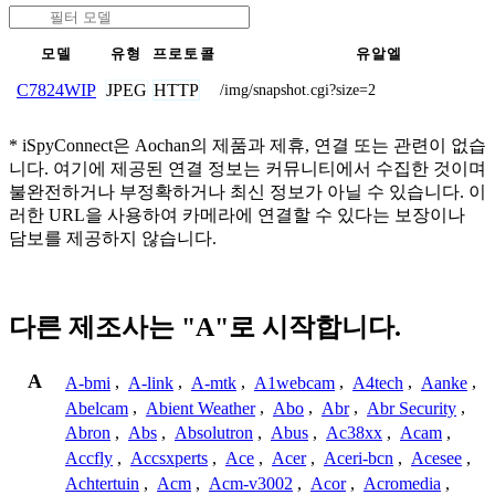
모델
유형
프로토콜
유알엘
JPEG
HTTP
C7824WIP
/img/snapshot.cgi?size=2
* iSpyConnect은 Aochan의 제품과 제휴, 연결 또는 관련이 없습
니다. 여기에 제공된 연결 정보는 커뮤니티에서 수집한 것이며
불완전하거나 부정확하거나 최신 정보가 아닐 수 있습니다. 이
러한 URL을 사용하여 카메라에 연결할 수 있다는 보장이나
담보를 제공하지 않습니다.
다른 제조사는 "A"로 시작합니다.
A
A-bmi
,
A-link
,
A-mtk
,
A1webcam
,
A4tech
,
Aanke
,
Abelcam
,
Abient Weather
,
Abo
,
Abr
,
Abr Security
,
Abron
,
Abs
,
Absolutron
,
Abus
,
Ac38xx
,
Acam
,
Accfly
,
Accsxperts
,
Ace
,
Acer
,
Aceri-bcn
,
Acesee
,
Achtertuin
,
Acm
,
Acm-v3002
,
Acor
,
Acromedia
,