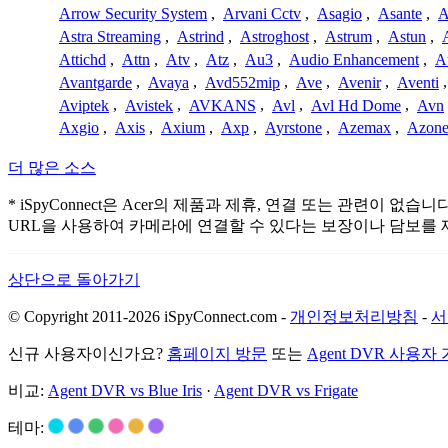
Arrow Security System
,
Arvani Cctv
,
Asagio
,
Asante
,
A
Astra Streaming
,
Astrind
,
Astroghost
,
Astrum
,
Astun
,
Attichd
,
Attn
,
Atv
,
Atz
,
Au3
,
Audio Enhancement
,
A
Avantgarde
,
Avaya
,
Avd552mip
,
Ave
,
Avenir
,
Aventi
Aviptek
,
Avistek
,
AVKANS
,
Avl
,
Avl Hd Dome
,
Avn
Axgio
,
Axis
,
Axium
,
Axp
,
Ayrstone
,
Azemax
,
Azon
더 많은 소스
* iSpyConnect은 Acer의 제품과 제휴, 연결 또는 관
URL을 사용하여 카메라에 연결할 수 있다는 보장이나 담보를 
상단으로 돌아가기
© Copyright 2011-2026 iSpyConnect.com -
개인정보처리방침
-
서
신규 사용자이신가요?
홈페이지 방문
또는
Agent DVR 사용자
비교:
Agent DVR vs Blue Iris
·
Agent DVR vs Frigate
테마: