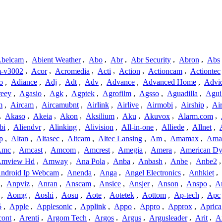
belcam
,
Abient Weather
,
Abo
,
Abr
,
Abr Security
,
Abron
,
Abs
-v3002
,
Acor
,
Acromedia
,
Acti
,
Action
,
Actioncam
,
Actiontec
o
,
Adiance
,
Adj
,
Adt
,
Adv
,
Advance
,
Advanced Home
,
Advi
reey
,
Agasio
,
Agk
,
Agptek
,
Agrofilm
,
Agsso
,
Aguadilla
,
Agui
m
,
Aircam
,
Aircamubnt
,
Airlink
,
Airlive
,
Airmobi
,
Airship
,
Air
,
Akaso
,
Akeia
,
Akon
,
Aksilium
,
Aku
,
Akuvox
,
Alarm.com
,
bi
,
Aliendvr
,
Alinking
,
Alivision
,
All-in-one
,
Alliede
,
Allnet
,
p
,
Altan
,
Altasec
,
Altcam
,
Altec Lansing
,
Am
,
Amamax
,
Ama
Amc
,
Amcast
,
Amcom
,
Amcrest
,
Amegia
,
Amera
,
American Dy
mview Hd
,
Amway
,
Ana Pola
,
Anba
,
Anbash
,
Anbe
,
Anbe2
ndroid Ip Webcam
,
Anenda
,
Anga
,
Angel Electronics
,
Anhkiet
,
,
Anpviz
,
Anran
,
Anscam
,
Ansice
,
Ansjer
,
Anson
,
Anspo
,
An
,
Aomg
,
Aoshi
,
Aosu
,
Aote
,
Aotetek
,
Aottom
,
Ap-tech
,
Apc
5
,
Apple
,
Applesonic
,
Applink
,
Appo
,
Appro
,
Approx
,
Aprica
cont
,
Arenti
,
Argom Tech
,
Argos
,
Argus
,
Argusleader
,
Arit
,
Ar