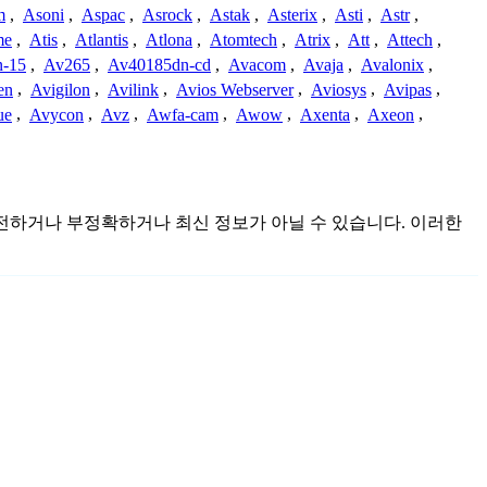
m
,
Asoni
,
Aspac
,
Asrock
,
Astak
,
Asterix
,
Asti
,
Astr
,
me
,
Atis
,
Atlantis
,
Atlona
,
Atomtech
,
Atrix
,
Att
,
Attech
,
-15
,
Av265
,
Av40185dn-cd
,
Avacom
,
Avaja
,
Avalonix
,
en
,
Avigilon
,
Avilink
,
Avios Webserver
,
Aviosys
,
Avipas
,
ue
,
Avycon
,
Avz
,
Awfa-cam
,
Awow
,
Axenta
,
Axeon
,
 불완전하거나 부정확하거나 최신 정보가 아닐 수 있습니다. 이러한