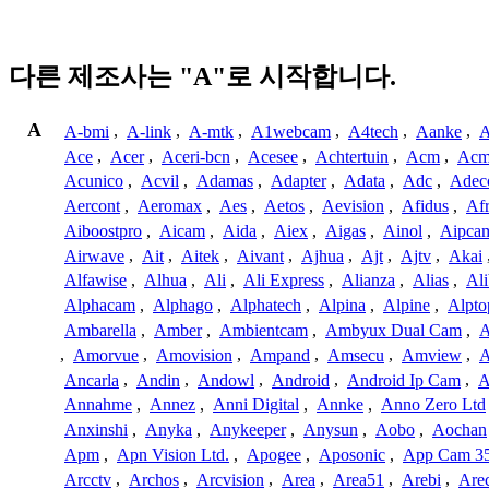
다른 제조사는 "A"로 시작합니다.
A
A-bmi
,
A-link
,
A-mtk
,
A1webcam
,
A4tech
,
Aanke
,
A
Ace
,
Acer
,
Aceri-bcn
,
Acesee
,
Achtertuin
,
Acm
,
Acm
Acunico
,
Acvil
,
Adamas
,
Adapter
,
Adata
,
Adc
,
Adec
Aercont
,
Aeromax
,
Aes
,
Aetos
,
Aevision
,
Afidus
,
Af
Aiboostpro
,
Aicam
,
Aida
,
Aiex
,
Aigas
,
Ainol
,
Aipca
Airwave
,
Ait
,
Aitek
,
Aivant
,
Ajhua
,
Ajt
,
Ajtv
,
Akai
Alfawise
,
Alhua
,
Ali
,
Ali Express
,
Alianza
,
Alias
,
Ali
Alphacam
,
Alphago
,
Alphatech
,
Alpina
,
Alpine
,
Alpto
Ambarella
,
Amber
,
Ambientcam
,
Ambyux Dual Cam
,
,
Amorvue
,
Amovision
,
Ampand
,
Amsecu
,
Amview
,
A
Ancarla
,
Andin
,
Andowl
,
Android
,
Android Ip Cam
,
A
Annahme
,
Annez
,
Anni Digital
,
Annke
,
Anno Zero Ltd
Anxinshi
,
Anyka
,
Anykeeper
,
Anysun
,
Aobo
,
Aochan
Apm
,
Apn Vision Ltd.
,
Apogee
,
Aposonic
,
App Cam 3
Arcctv
,
Archos
,
Arcvision
,
Area
,
Area51
,
Arebi
,
Are