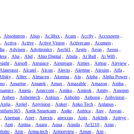
,
Absolutron
,
Abus
,
Ac38xx
,
Acam
,
Accfly
,
Accsxperts
,
,
Activa
,
Active
,
Active Vision
,
Activecam
,
Acumen
,
dia
,
Advisen
,
Advitronics
,
Aecbl1
,
Aegis
,
Aeon
,
Aeoss
,
lera
,
Aha
,
Ahd
,
Ahio Digital
,
Ahula
,
Ai Ball
,
Ai Wifi
,
sight
,
Airsoft
,
Airspace
,
Airstream
,
Airties
,
Airtop
,
Airview
,
Alaterassi
,
Alcatel
,
Alcon
,
Alecto
,
Alertme
,
Alexim
,
Alfa
,
Allsky
,
Alltec
,
Almacen
,
Alonma
,
Alp
,
Alpha
,
Alpha Power
,
no
,
Amarine
,
Amatek
,
Amax
,
Amazable
,
Amazon
,
Amba
,
namics
,
Ameta
,
Amiccom
,
Amiko
,
Amirok
,
Amity
,
Amopm
,
Anben
,
Anbentech
,
Anbiux
,
Anbolm
,
Anbong
,
Anbvision
,
Anjia
,
Anjiel
,
Anjvision
,
Anker
,
Anko Tech
,
Anlapus
,
tifurto365
,
Antik Smartcam
,
Antkr
,
Antrica
,
Anv
,
Anvan
,
,
Apeman
,
Aper
,
Apexis
,
apexxus
,
Apix
,
Apklink
,
Apleye
,
,
Apti
,
Aptina
,
Aqara
,
Aqua
,
Aquila
,
Ar3210
,
Aran
,
lotto
,
Arm
,
Arma-tech
,
Armorview
,
Arnan
,
Arp
,