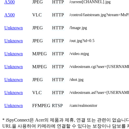
JPEG
HTTP
A500
/current[CHANNEL].jpg
VLC
HTTP
A500
/control/faststream.jpg?stream=M
JPEG
HTTP
Unknown
/Image.jpg
JPEG
HTTP
Unknown
/out.jpg?id=0.5
MJPEG
HTTP
Unknown
/video.mjpg
MJPEG
HTTP
Unknown
/videostream.cgi?user=[USERNA
JPEG
HTTP
Unknown
/shot.jpg
VLC
HTTP
Unknown
/videostream.asf?user=[USERN
FFMPEG
RTSP
Unknown
/cam/realmonitor
* iSpyConnect은 Acer의 제품과 제휴, 연결 또는 관
URL을 사용하여 카메라에 연결할 수 있다는 보장이나 담보를 