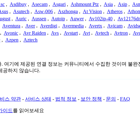
sc
,
Asdibuy
,
Asecam
,
Asgari
,
Ashmount Ptz
,
Asia
,
Asip
,
As
Asus
,
Asutech
,
Asw-006
,
Aszhonga
,
At Vision
,
Atheros
,
Atho
ugust
,
Auric
,
Aussen
,
Autoip
,
Auwer
,
Av102ip-40
,
Av12176dn
,
Aventura
,
Aver
,
Averdigi
,
Avermedia
,
Avertx
,
Avicam
,
Avids
,
Avonic
,
Avr Raiden
,
Avs
,
Avstart
,
Avt
,
Avtech
,
Avtron
,
Av
e
,
Azpen
,
Aztech
련이 없습니다. 여기에 제공된 연결 정보는 커뮤니티에서 수집한 것이며
제공하지 않습니다.
비스 약관
-
서비스 상태
-
법적 정보
-
보안 정책
-
문의
-
FAQ
 가이드
를 읽어보세요