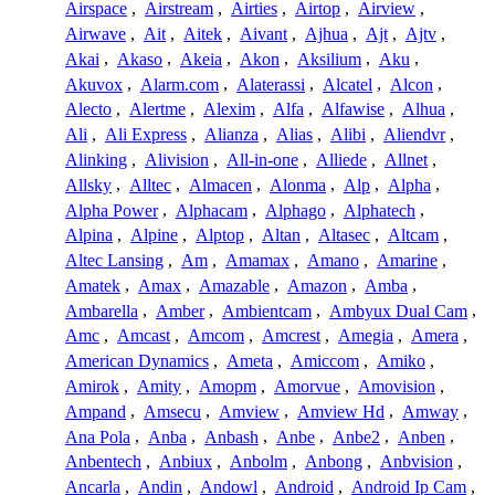
Airspace
,
Airstream
,
Airties
,
Airtop
,
Airview
,
Airwave
,
Ait
,
Aitek
,
Aivant
,
Ajhua
,
Ajt
,
Ajtv
,
Akai
,
Akaso
,
Akeia
,
Akon
,
Aksilium
,
Aku
,
Akuvox
,
Alarm.com
,
Alaterassi
,
Alcatel
,
Alcon
,
Alecto
,
Alertme
,
Alexim
,
Alfa
,
Alfawise
,
Alhua
,
Ali
,
Ali Express
,
Alianza
,
Alias
,
Alibi
,
Aliendvr
,
Alinking
,
Alivision
,
All-in-one
,
Alliede
,
Allnet
,
Allsky
,
Alltec
,
Almacen
,
Alonma
,
Alp
,
Alpha
,
Alpha Power
,
Alphacam
,
Alphago
,
Alphatech
,
Alpina
,
Alpine
,
Alptop
,
Altan
,
Altasec
,
Altcam
,
Altec Lansing
,
Am
,
Amamax
,
Amano
,
Amarine
,
Amatek
,
Amax
,
Amazable
,
Amazon
,
Amba
,
Ambarella
,
Amber
,
Ambientcam
,
Ambyux Dual Cam
,
Amc
,
Amcast
,
Amcom
,
Amcrest
,
Amegia
,
Amera
,
American Dynamics
,
Ameta
,
Amiccom
,
Amiko
,
Amirok
,
Amity
,
Amopm
,
Amorvue
,
Amovision
,
Ampand
,
Amsecu
,
Amview
,
Amview Hd
,
Amway
,
Ana Pola
,
Anba
,
Anbash
,
Anbe
,
Anbe2
,
Anben
,
Anbentech
,
Anbiux
,
Anbolm
,
Anbong
,
Anbvision
,
Ancarla
,
Andin
,
Andowl
,
Android
,
Android Ip Cam
,