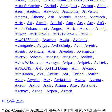
Asoni
,
Aspac
,
Asrock
,
Astak
,
Asterix
,
Asti
,
Astr
,
Astra Streaming
,
Astrind
,
Astroghost
,
Astrum
,
Astun
,
Asus
,
Asutech
,
Asw-006
,
Aszhonga
,
At Vision
,
Atheros
,
Athome
,
Atis
,
Atlantis
,
Atlona
,
Atomtech
,
Atrix
,
Att
,
Attech
,
Attichd
,
Attn
,
Atv
,
Atz
,
Au3
,
Audio Enhancement
,
August
,
Auric
,
Aussen
,
Autoip
,
Auwer
,
Av102ip-40
,
Av12176dn-15
,
Av265
,
Av40185dn-cd
,
Avacom
,
Avaja
,
Avalonix
,
Avantgarde
,
Avaya
,
Avd552mip
,
Ave
,
Avenir
,
Aventi
,
Aventura
,
Aver
,
Averdigi
,
Avermedia
,
Avertx
,
Avicam
,
Avidsen
,
Avigilon
,
Avilink
,
Avios Webserver
,
Aviosys
,
Avipas
,
Aviptek
,
Avistek
,
AVKANS
,
Avl
,
Avl Hd Dome
,
Avn
,
Avonic
,
Avr Raiden
,
Avs
,
Avstart
,
Avt
,
Avtech
,
Avtron
,
Avue
,
Avycon
,
Avz
,
Awfa-cam
,
Awow
,
Axenta
,
Axeon
,
Axgio
,
Axis
,
Axium
,
Axp
,
Ayrstone
,
Azemax
,
Azone
,
Azpen
,
Aztech
더 많은 소스
* iSpyConnect는 Ac38xx의 제품과 어떠한 제휴, 연결 또는 관