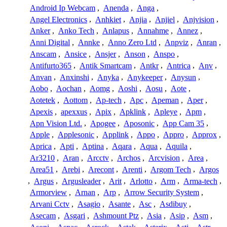
Android Ip Webcam
,
Anenda
,
Anga
,
Angel Electronics
,
Anhkiet
,
Anjia
,
Anjiel
,
Anjvision
,
Anker
,
Anko Tech
,
Anlapus
,
Annahme
,
Annez
,
Anni Digital
,
Annke
,
Anno Zero Ltd
,
Anpviz
,
Anran
,
Anscam
,
Ansice
,
Ansjer
,
Anson
,
Anspo
,
Antifurto365
,
Antik Smartcam
,
Antkr
,
Antrica
,
Anv
,
Anvan
,
Anxinshi
,
Anyka
,
Anykeeper
,
Anysun
,
Aobo
,
Aochan
,
Aomg
,
Aoshi
,
Aosu
,
Aote
,
Aotetek
,
Aottom
,
Ap-tech
,
Apc
,
Apeman
,
Aper
,
Apexis
,
apexxus
,
Apix
,
Apklink
,
Apleye
,
Apm
,
Apn Vision Ltd.
,
Apogee
,
Aposonic
,
App Cam 35
,
Apple
,
Applesonic
,
Applink
,
Appo
,
Appro
,
Approx
,
Aprica
,
Apti
,
Aptina
,
Aqara
,
Aqua
,
Aquila
,
Ar3210
,
Aran
,
Arcctv
,
Archos
,
Arcvision
,
Area
,
Area51
,
Arebi
,
Arecont
,
Arenti
,
Argom Tech
,
Argos
,
Argus
,
Argusleader
,
Arit
,
Arlotto
,
Arm
,
Arma-tech
,
Armorview
,
Arnan
,
Arp
,
Arrow Security System
,
Arvani Cctv
,
Asagio
,
Asante
,
Asc
,
Asdibuy
,
Asecam
,
Asgari
,
Ashmount Ptz
,
Asia
,
Asip
,
Asm
,