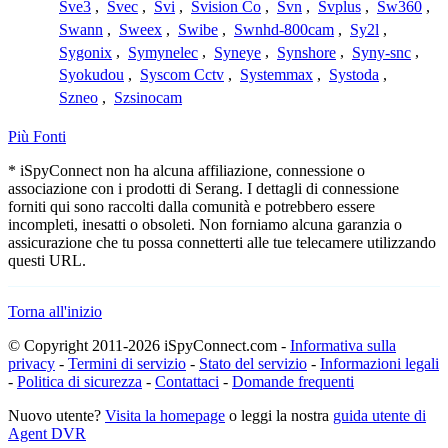
Sve3
,
Svec
,
Svi
,
Svision Co
,
Svn
,
Svplus
,
Sw360
,
Swann
,
Sweex
,
Swibe
,
Swnhd-800cam
,
Sy2l
,
Sygonix
,
Symynelec
,
Syneye
,
Synshore
,
Syny-snc
,
Syokudou
,
Syscom Cctv
,
Systemmax
,
Systoda
,
Szneo
,
Szsinocam
Più Fonti
* iSpyConnect non ha alcuna affiliazione, connessione o
associazione con i prodotti di Serang. I dettagli di connessione
forniti qui sono raccolti dalla comunità e potrebbero essere
incompleti, inesatti o obsoleti. Non forniamo alcuna garanzia o
assicurazione che tu possa connetterti alle tue telecamere utilizzando
questi URL.
Torna all'inizio
© Copyright 2011-2026 iSpyConnect.com -
Informativa sulla
privacy
-
Termini di servizio
-
Stato del servizio
-
Informazioni legali
-
Politica di sicurezza
-
Contattaci
-
Domande frequenti
Nuovo utente?
Visita la homepage
o leggi la nostra
guida utente di
Agent DVR