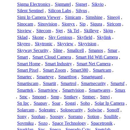
Sigma Electronics
,
Sigmatel
,
Signet
,
Sikvio
,
Silent Sentinel
,
Silicon Labs
,
Silvus
,
Simi Ip Camera Viewer
,
Simicam
,
Simshine
,
Sineoji
,
Sinocam
,
Sinovision
,
Sionyx
,
Sip
,
Siqura
,
Siricom
,
Sisview
,
Sitecom
,
Sjet
,
Sk Tel
,
Skilleye
,
Skjm
,
Sklad
,
Skone
,
Sky Genious
,
Skyfield
,
Skylink
,
Skyreo
,
Skytronic
,
Skyview
,
Skyvision
,
Skyway Security
,
Sline
,
Smallcell
,
Smanos
,
Smar
,
Smart
,
Smart Cloud Camera
,
Smart Hd Wifi Camera
,
Smart Home
,
Smart Industry
,
Smart Net Camera
,
Smart Pixel
,
Smart Zoom
,
Smart380
,
Smartcam
,
Smartec
,
Smarteye
,
Smartfrog
,
Smartguard
,
Smartiscam
,
Smartit
,
Smartrol
,
Smartsecurity
,
Smartsf
,
Smarttek
,
Smartview
,
Smartvision
,
Smartwares
,
Smax
,
Smc
,
Smonet
,
Smp
,
Smtkey
,
Smtsec
,
Smvi
,
Sn Ipc
,
Snapav
,
Soar
,
Soggi
,
Soho
,
Solar Ip Camera
,
Solarcam
,
Soleratec
,
Solosecurity
,
Solwise
,
Sonoff
,
Sony
,
Soohao
,
Soospy
,
Sorrano
,
Sotion
,
Soullife
,
Sovmiku
,
Sozo
,
Space Technology
,
Spacetronik
,
Sparklan
,
Spc
,
Speco
,
Sperado Cctv
,
Spetslab
,