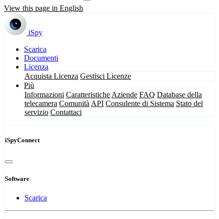
View this page in English
iSpy
Scarica
Documenti
Licenza
Acquista Licenza
Gestisci Licenze
Più
Informazioni
Caratteristiche
Aziende
FAQ
Database della
telecamera
Comunità
API
Consulente di Sistema
Stato del
servizio
Contattaci
iSpyConnect
Software
Scarica