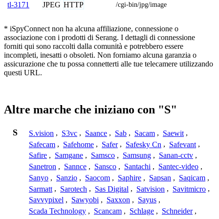
JPEG
HTTP
tl-3171
/cgi-bin/jpg/image
* iSpyConnect non ha alcuna affiliazione, connessione o
associazione con i prodotti di Serang. I dettagli di connessione
forniti qui sono raccolti dalla comunità e potrebbero essere
incompleti, inesatti o obsoleti. Non forniamo alcuna garanzia o
assicurazione che tu possa connetterti alle tue telecamere utilizzando
questi URL.
Altre marche che iniziano con "S"
S
S.vision
,
S3vc
,
Saance
,
Sab
,
Sacam
,
Saewit
,
Safecam
,
Safehome
,
Safer
,
Safesky Cn
,
Safevant
,
Safire
,
Samgane
,
Samsco
,
Samsung
,
Sanan-cctv
,
Sanetron
,
Sannce
,
Sansco
,
Santachi
,
Santec-video
,
Sanyo
,
Sanzio
,
Saocom
,
Saphire
,
Sapsan
,
Saqicam
,
Sarmatt
,
Sarotech
,
Sas Digital
,
Satvision
,
Savitmicro
,
Savvypixel
,
Sawyobi
,
Saxxon
,
Sayus
,
Scada Technology
,
Scancam
,
Schlage
,
Schneider
,