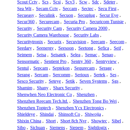
Scout Cctv
,
Scs
,
Scsi
,
Scv3
,
Scw
,
Sdc
,
Sdeter
,
Sea Wit
,
Secam Cctv
,
Seccam
,
Sectec
,
Secu First
,
Secueasy
,
Seculink
,
Secuon
,
Secuplug
,
Secur Eye
,
Secur360
,
Securecam
,
Securia Pro
,
Securicom Tunisie
,
Security
,
Security Cam
,
Security Camera 2000
,
Security Camera Warehouse
,
Security Labs
,
Securitytronix
,
Securix
,
Secuvision
,
Seecam
,
Seecom
,
Seedary
,
Seenergy
,
Seesoon
,
Seetong
,
Sefica
,
Seif
,
Seimem
,
Seisa
,
Seisatek
,
Selea
,
Semac
,
Senao
,
Sensormatic
,
Sentient Pro
,
Sentry 360
,
Sentryview
,
Sentul
,
Sepcam
,
Septekon
,
Sequrecam
,
Serage
,
Serang
,
Sercam
,
Sercomm
,
Serioux
,
Sertek
,
Ses
,
Sesco Security
,
Seteye
,
Setik
,
Seven Systems
,
Sgs
,
Shamim
,
Shany
,
Sharx Security
,
Shenwhen Neo Electronic Co
,
Shenzhen
,
Shenzhen Reecam Tech.ltd.
,
Shenzhen Tong Bo Wei
,
Shenzhen Toptech
,
Shenzhen Ycx Electronics
,
Shieldeye
,
Shindai
,
Shinsoft Co
,
Shiwojia
,
Shixin China
,
Short
,
Short 8ch Nvr
,
Showtec
,
Sibel
,
Sibo
,
Sichuan
,
Siemens
,
Siepem
,
Sightlogix
,