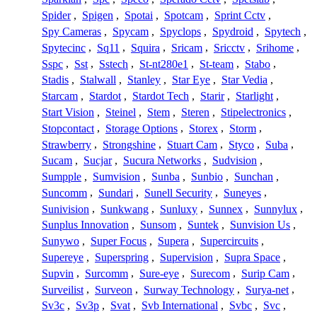
Spider
,
Spigen
,
Spotai
,
Spotcam
,
Sprint Cctv
,
Spy Cameras
,
Spycam
,
Spyclops
,
Spydroid
,
Spytech
,
Spytecinc
,
Sq11
,
Squira
,
Sricam
,
Sricctv
,
Srihome
,
Sspc
,
Sst
,
Sstech
,
St-nt280e1
,
St-team
,
Stabo
,
Stadis
,
Stalwall
,
Stanley
,
Star Eye
,
Star Vedia
,
Starcam
,
Stardot
,
Stardot Tech
,
Starir
,
Starlight
,
Start Vision
,
Steinel
,
Stem
,
Steren
,
Stipelectronics
,
Stopcontact
,
Storage Options
,
Storex
,
Storm
,
Strawberry
,
Strongshine
,
Stuart Cam
,
Styco
,
Suba
,
Sucam
,
Sucjar
,
Sucura Networks
,
Sudvision
,
Sumpple
,
Sumvision
,
Sunba
,
Sunbio
,
Sunchan
,
Suncomm
,
Sundari
,
Sunell Security
,
Suneyes
,
Sunivision
,
Sunkwang
,
Sunluxy
,
Sunnex
,
Sunnylux
,
Sunplus Innovation
,
Sunsom
,
Suntek
,
Sunvision Us
,
Sunywo
,
Super Focus
,
Supera
,
Supercircuits
,
Supereye
,
Superspring
,
Supervision
,
Supra Space
,
Supvin
,
Surcomm
,
Sure-eye
,
Surecom
,
Surip Cam
,
Surveilist
,
Surveon
,
Surway Technology
,
Surya-net
,
Sv3c
,
Sv3p
,
Svat
,
Svb International
,
Svbc
,
Svc
,