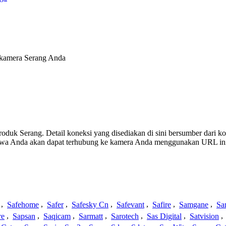
 kamera Serang Anda
 produk Serang. Detail koneksi yang disediakan di sini bersumber dari k
ahwa Anda akan dapat terhubung ke kamera Anda menggunakan URL in
,
Safehome
,
Safer
,
Safesky Cn
,
Safevant
,
Safire
,
Samgane
,
Sa
re
,
Sapsan
,
Saqicam
,
Sarmatt
,
Sarotech
,
Sas Digital
,
Satvision
,