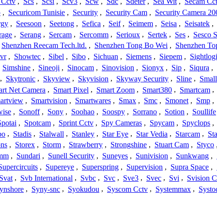
 Cctv
,
Scs
,
Scsi
,
Scv3
,
Scw
,
Sdc
,
Sdeter
,
Sea Wit
,
Secam Cc
o
,
Securicom Tunisie
,
Security
,
Security Cam
,
Security Camera 20
rgy
,
Seesoon
,
Seetong
,
Sefica
,
Seif
,
Seimem
,
Seisa
,
Seisatek
,
rage
,
Serang
,
Sercam
,
Sercomm
,
Serioux
,
Sertek
,
Ses
,
Sesco S
Shenzhen Reecam Tech.ltd.
,
Shenzhen Tong Bo Wei
,
Shenzhen To
vr
,
Showtec
,
Sibel
,
Sibo
,
Sichuan
,
Siemens
,
Siepem
,
Sightlog
,
Simshine
,
Sineoji
,
Sinocam
,
Sinovision
,
Sionyx
,
Sip
,
Siqura
,
,
Skytronic
,
Skyview
,
Skyvision
,
Skyway Security
,
Sline
,
Small
rt Net Camera
,
Smart Pixel
,
Smart Zoom
,
Smart380
,
Smartcam
,
artview
,
Smartvision
,
Smartwares
,
Smax
,
Smc
,
Smonet
,
Smp
,
wise
,
Sonoff
,
Sony
,
Soohao
,
Soospy
,
Sorrano
,
Sotion
,
Soullife
Spotai
,
Spotcam
,
Sprint Cctv
,
Spy Cameras
,
Spycam
,
Spyclops
,
bo
,
Stadis
,
Stalwall
,
Stanley
,
Star Eye
,
Star Vedia
,
Starcam
,
St
ons
,
Storex
,
Storm
,
Strawberry
,
Strongshine
,
Stuart Cam
,
Styco
mm
,
Sundari
,
Sunell Security
,
Suneyes
,
Sunivision
,
Sunkwang
,
Supercircuits
,
Supereye
,
Superspring
,
Supervision
,
Supra Space
,
Svat
,
Svb International
,
Svbc
,
Svc
,
Sve3
,
Svec
,
Svi
,
Svision 
ynshore
,
Syny-snc
,
Syokudou
,
Syscom Cctv
,
Systemmax
,
Systo