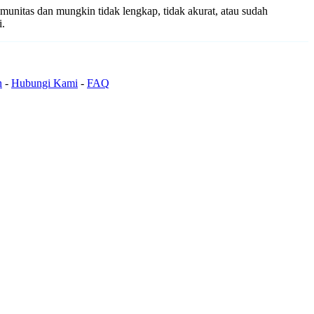
omunitas dan mungkin tidak lengkap, tidak akurat, atau sudah
i.
n
-
Hubungi Kami
-
FAQ