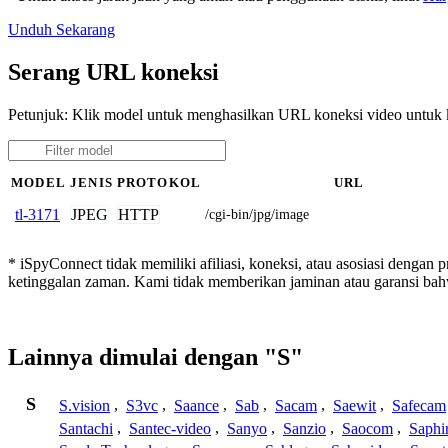
Unduh Sekarang
Serang URL koneksi
Petunjuk: Klik model untuk menghasilkan URL koneksi video untuk
MODEL
JENIS
PROTOKOL
URL
JPEG
HTTP
tl-3171
/cgi-bin/jpg/image
* iSpyConnect tidak memiliki afiliasi, koneksi, atau asosiasi dengan
ketinggalan zaman. Kami tidak memberikan jaminan atau garansi b
Lainnya dimulai dengan "S"
S
S.vision
,
S3vc
,
Saance
,
Sab
,
Sacam
,
Saewit
,
Safecam
Santachi
,
Santec-video
,
Sanyo
,
Sanzio
,
Saocom
,
Saphi