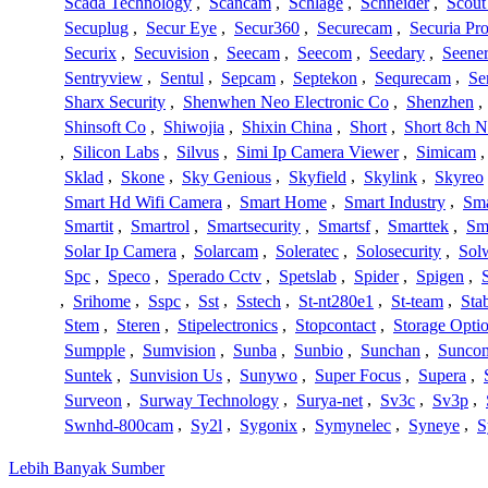
Scada Technology
,
Scancam
,
Schlage
,
Schneider
,
Scout
Secuplug
,
Secur Eye
,
Secur360
,
Securecam
,
Securia Pr
Securix
,
Secuvision
,
Seecam
,
Seecom
,
Seedary
,
Seene
Sentryview
,
Sentul
,
Sepcam
,
Septekon
,
Sequrecam
,
Se
Sharx Security
,
Shenwhen Neo Electronic Co
,
Shenzhen
,
Shinsoft Co
,
Shiwojia
,
Shixin China
,
Short
,
Short 8ch N
,
Silicon Labs
,
Silvus
,
Simi Ip Camera Viewer
,
Simicam
Sklad
,
Skone
,
Sky Genious
,
Skyfield
,
Skylink
,
Skyreo
Smart Hd Wifi Camera
,
Smart Home
,
Smart Industry
,
Sma
Smartit
,
Smartrol
,
Smartsecurity
,
Smartsf
,
Smarttek
,
Sm
Solar Ip Camera
,
Solarcam
,
Soleratec
,
Solosecurity
,
Sol
Spc
,
Speco
,
Sperado Cctv
,
Spetslab
,
Spider
,
Spigen
,
,
Srihome
,
Sspc
,
Sst
,
Sstech
,
St-nt280e1
,
St-team
,
Sta
Stem
,
Steren
,
Stipelectronics
,
Stopcontact
,
Storage Opti
Sumpple
,
Sumvision
,
Sunba
,
Sunbio
,
Sunchan
,
Sunco
Suntek
,
Sunvision Us
,
Sunywo
,
Super Focus
,
Supera
,
Surveon
,
Surway Technology
,
Surya-net
,
Sv3c
,
Sv3p
,
Swnhd-800cam
,
Sy2l
,
Sygonix
,
Symynelec
,
Syneye
,
S
Lebih Banyak Sumber