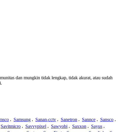
omunitas dan mungkin tidak lengkap, tidak akurat, atau sudah
i.
msco
,
Samsung
,
Sanan-cctv
,
Sanetron
,
Sannce
,
Sansco
,
Savitmicro
,
Savvypixel
,
Sawyobi
,
Saxxon
,
Sayus
,