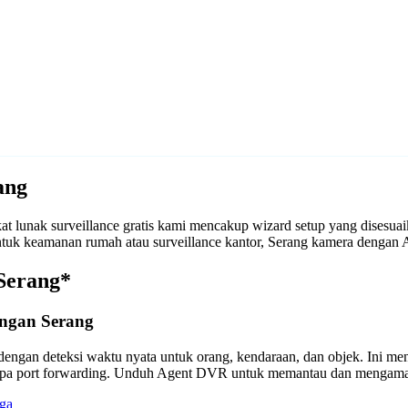
ang
 lunak surveillance gratis kami mencakup wizard setup yang disesu
 untuk keamanan rumah atau surveillance kantor, Serang kamera deng
Serang*
engan Serang
engan deteksi waktu nyata untuk orang, kendaraan, dan objek. Ini m
anpa port forwarding. Unduh Agent DVR untuk memantau dan mengama
ga