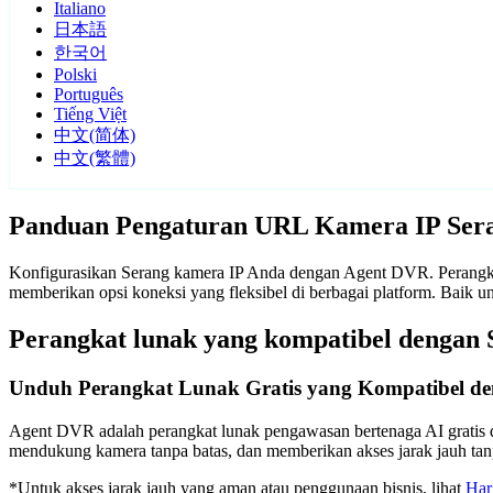
Italiano
日本語
한국어
Polski
Português
Tiếng Việt
中文(简体)
中文(繁體)
Panduan Pengaturan URL Kamera IP Ser
Konfigurasikan Serang kamera IP Anda dengan Agent DVR. Perangkat
memberikan opsi koneksi yang fleksibel di berbagai platform. Baik
Perangkat lunak yang kompatibel dengan 
Unduh Perangkat Lunak Gratis yang Kompatibel d
Agent DVR adalah perangkat lunak pengawasan bertenaga AI gratis d
mendukung kamera tanpa batas, dan memberikan akses jarak jauh t
*Untuk akses jarak jauh yang aman atau penggunaan bisnis, lihat
Har