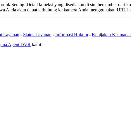
 produk Serang. Detail koneksi yang disediakan di sini bersumber dari k
ahwa Anda akan dapat terhubung ke kamera Anda menggunakan URL in
at Layanan
-
Status Layanan
-
Informasi Hukum
-
Kebijakan Keamana
guna Agent DVR
kami