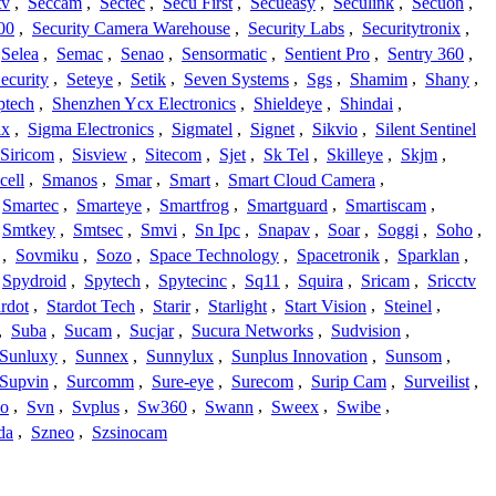
tv
,
Seccam
,
Sectec
,
Secu First
,
Secueasy
,
Seculink
,
Secuon
,
00
,
Security Camera Warehouse
,
Security Labs
,
Securitytronix
,
Selea
,
Semac
,
Senao
,
Sensormatic
,
Sentient Pro
,
Sentry 360
,
ecurity
,
Seteye
,
Setik
,
Seven Systems
,
Sgs
,
Shamim
,
Shany
,
ptech
,
Shenzhen Ycx Electronics
,
Shieldeye
,
Shindai
,
ix
,
Sigma Electronics
,
Sigmatel
,
Signet
,
Sikvio
,
Silent Sentinel
Siricom
,
Sisview
,
Sitecom
,
Sjet
,
Sk Tel
,
Skilleye
,
Skjm
,
cell
,
Smanos
,
Smar
,
Smart
,
Smart Cloud Camera
,
Smartec
,
Smarteye
,
Smartfrog
,
Smartguard
,
Smartiscam
,
Smtkey
,
Smtsec
,
Smvi
,
Sn Ipc
,
Snapav
,
Soar
,
Soggi
,
Soho
,
,
Sovmiku
,
Sozo
,
Space Technology
,
Spacetronik
,
Sparklan
,
Spydroid
,
Spytech
,
Spytecinc
,
Sq11
,
Squira
,
Sricam
,
Sricctv
ardot
,
Stardot Tech
,
Starir
,
Starlight
,
Start Vision
,
Steinel
,
,
Suba
,
Sucam
,
Sucjar
,
Sucura Networks
,
Sudvision
,
Sunluxy
,
Sunnex
,
Sunnylux
,
Sunplus Innovation
,
Sunsom
,
Supvin
,
Surcomm
,
Sure-eye
,
Surecom
,
Surip Cam
,
Surveilist
,
Co
,
Svn
,
Svplus
,
Sw360
,
Swann
,
Sweex
,
Swibe
,
da
,
Szneo
,
Szsinocam