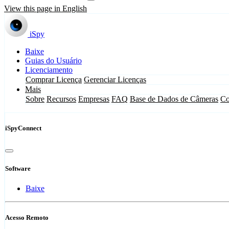
View this page in English
iSpy
Baixe
Guias do Usuário
Licenciamento
Comprar Licença
Gerenciar Licenças
Mais
Sobre
Recursos
Empresas
FAQ
Base de Dados de Câmeras
Co
iSpyConnect
Software
Baixe
Acesso Remoto