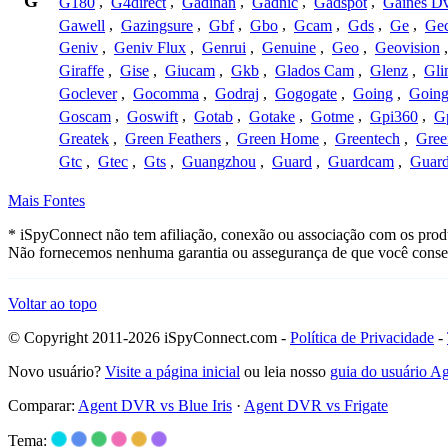
G
G180
,
G4direct
,
Gadinan
,
Gadnic
,
Gadspot
,
Gaines D
Gawell
,
Gazingsure
,
Gbf
,
Gbo
,
Gcam
,
Gds
,
Ge
,
Gec
Geniv
,
Geniv Flux
,
Genrui
,
Genuine
,
Geo
,
Geovision
Giraffe
,
Gise
,
Giucam
,
Gkb
,
Glados Cam
,
Glenz
,
Gli
Goclever
,
Gocomma
,
Godraj
,
Gogogate
,
Going
,
Going
Goscam
,
Goswift
,
Gotab
,
Gotake
,
Gotme
,
Gpi360
,
Gp
Greatek
,
Green Feathers
,
Green Home
,
Greentech
,
Gree
Gtc
,
Gtec
,
Gts
,
Guangzhou
,
Guard
,
Guardcam
,
Guard
Mais Fontes
* iSpyConnect não tem afiliação, conexão ou associação com os prod
Não fornecemos nenhuma garantia ou assegurança de que você conseg
Voltar ao topo
© Copyright 2011-2026 iSpyConnect.com -
Política de Privacidade
-
Novo usuário?
Visite a página inicial
ou leia nosso
guia do usuário 
Comparar:
Agent DVR vs Blue Iris
·
Agent DVR vs Frigate
Tema: