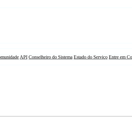
munidade
API
Conselheiro do Sistema
Estado do Serviço
Entre em Co