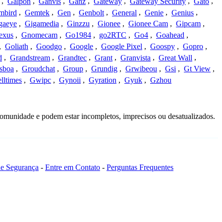
,
Galpon
,
Ganvis
,
Ganz
,
Gateway
,
Gateway Security
,
Gato
,
mbird
,
Gemtek
,
Gen
,
Genbolt
,
General
,
Genie
,
Genius
,
gaeye
,
Gigamedia
,
Ginzzu
,
Gionee
,
Gionee Cam
,
Gipcam
,
exus
,
Gnomecam
,
Go1984
,
go2RTC
,
Go4
,
Goahead
,
,
Goliath
,
Goodgo
,
Google
,
Google Pixel
,
Goospy
,
Gopro
,
d
,
Grandstream
,
Grandtec
,
Grant
,
Granvista
,
Great Wall
,
sboa
,
Groudchat
,
Group
,
Grundig
,
Grwibeou
,
Gsi
,
Gt View
,
lltimes
,
Gwipc
,
Gynoii
,
Gyration
,
Gyuk
,
Gzhou
omunidade e podem estar incompletos, imprecisos ou desatualizados.
 de Segurança
-
Entre em Contato
-
Perguntas Frequentes