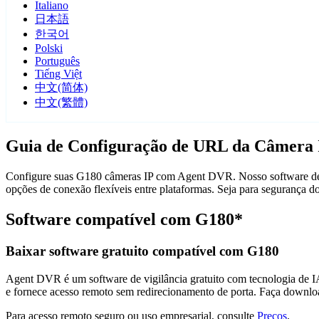
Italiano
日本語
한국어
Polski
Português
Tiếng Việt
中文(简体)
中文(繁體)
Guia de Configuração de URL da Câmera
Configure suas G180 câmeras IP com Agent DVR. Nosso software de v
opções de conexão flexíveis entre plataformas. Seja para segurança
Software compatível com G180*
Baixar software gratuito compatível com G180
Agent DVR é um software de vigilância gratuito com tecnologia de IA 
e fornece acesso remoto sem redirecionamento de porta. Faça downlo
Para acesso remoto seguro ou uso empresarial, consulte
Preços
.