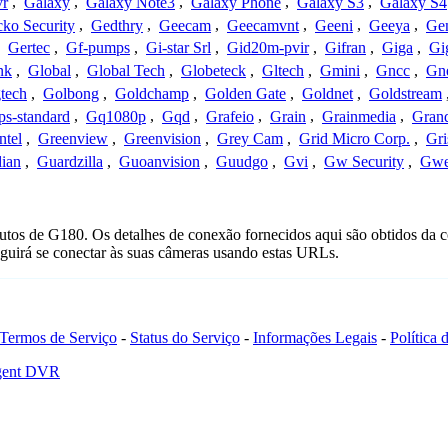
vr
,
Galaxy
,
Galaxy Note3
,
Galaxy Phone
,
Galaxy S3
,
Galaxy S4
ko Security
,
Gedthry
,
Geecam
,
Geecamvnt
,
Geeni
,
Geeya
,
Ge
,
Gertec
,
Gf-pumps
,
Gi-star Srl
,
Gid20m-pvir
,
Gifran
,
Giga
,
Gi
nk
,
Global
,
Global Tech
,
Globeteck
,
Gltech
,
Gmini
,
Gncc
,
Gn
tech
,
Golbong
,
Goldchamp
,
Golden Gate
,
Goldnet
,
Goldstream
s-standard
,
Gq1080p
,
Gqd
,
Grafeio
,
Grain
,
Grainmedia
,
Gran
ntel
,
Greenview
,
Greenvision
,
Grey Cam
,
Grid Micro Corp.
,
Gri
ian
,
Guardzilla
,
Guoanvision
,
Guudgo
,
Gvi
,
Gw Security
,
Gwe
utos de G180. Os detalhes de conexão fornecidos aqui são obtidos da c
uirá se conectar às suas câmeras usando estas URLs.
Termos de Serviço
-
Status do Serviço
-
Informações Legais
-
Política
Agent DVR