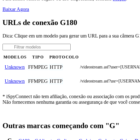
Baixar Agora
URLs de conexão G180
Dica: Clique em um modelo para gerar um URL para a sua câmera 
MODELOS
TIPO
PROTOCOLO
FFMPEG
HTTP
Unknown
/videostream.asf?user=[USER
FFMPEG
HTTP
Unknown
/videostream.asf?usr=[USER
* iSpyConnect não tem afiliação, conexão ou associação com os prod
Não fornecemos nenhuma garantia ou assegurança de que você conseg
Outras marcas começando com "G"