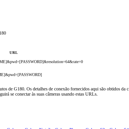
G180
URL
NAME]&pwd=[PASSWORD]&resolution=64&rate=0
NAME]&pwd=[PASSWORD]
utos de G180. Os detalhes de conexão fornecidos aqui são obtidos da c
uirá se conectar às suas câmeras usando estas URLs.