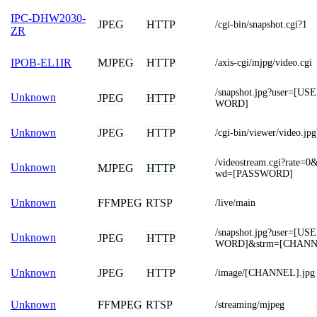
IPC-DHW2030-
JPEG
HTTP
/cgi-bin/snapshot.cgi?1
ZR
MJPEG
HTTP
IPOB-EL1IR
/axis-cgi/mjpg/video.cgi
/snapshot.jpg?user=[
Unknown
JPEG
HTTP
WORD]
JPEG
HTTP
Unknown
/cgi-bin/viewer/video.jp
/videostream.cgi?rat
Unknown
MJPEG
HTTP
wd=[PASSWORD]
FFMPEG
RTSP
Unknown
/live/main
/snapshot.jpg?user=[
Unknown
JPEG
HTTP
WORD]&strm=[CHANN
JPEG
HTTP
Unknown
/image/[CHANNEL].jpg
FFMPEG
RTSP
Unknown
/streaming/mjpeg