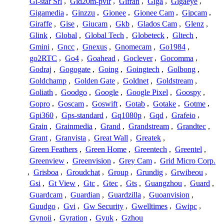
Gi-star Srl
,
Gid20m-pvir
,
Gifran
,
Giga
,
Gigaeye
,
Gigamedia
,
Ginzzu
,
Gionee
,
Gionee Cam
,
Gipcam
,
Giraffe
,
Gise
,
Giucam
,
Gkb
,
Glados Cam
,
Glenz
,
Glink
,
Global
,
Global Tech
,
Globeteck
,
Gltech
,
Gmini
,
Gncc
,
Gnexus
,
Gnomecam
,
Go1984
,
go2RTC
,
Go4
,
Goahead
,
Goclever
,
Gocomma
,
Godraj
,
Gogogate
,
Going
,
Goingtech
,
Golbong
,
Goldchamp
,
Golden Gate
,
Goldnet
,
Goldstream
,
Goliath
,
Goodgo
,
Google
,
Google Pixel
,
Goospy
,
Gopro
,
Goscam
,
Goswift
,
Gotab
,
Gotake
,
Gotme
,
Gpi360
,
Gps-standard
,
Gq1080p
,
Gqd
,
Grafeio
,
Grain
,
Grainmedia
,
Grand
,
Grandstream
,
Grandtec
,
Grant
,
Granvista
,
Great Wall
,
Greatek
,
Green Feathers
,
Green Home
,
Greentech
,
Greentel
,
Greenview
,
Greenvision
,
Grey Cam
,
Grid Micro Corp.
,
Grisboa
,
Groudchat
,
Group
,
Grundig
,
Grwibeou
,
Gsi
,
Gt View
,
Gtc
,
Gtec
,
Gts
,
Guangzhou
,
Guard
,
Guardcam
,
Guardian
,
Guardzilla
,
Guoanvision
,
Guudgo
,
Gvi
,
Gw Security
,
Gwelltimes
,
Gwipc
,
Gynoii
,
Gyration
,
Gyuk
,
Gzhou