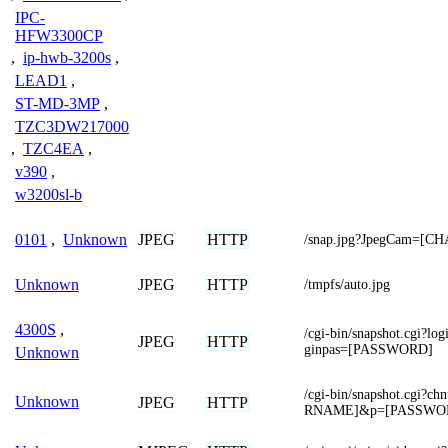
IPC-
HFW3300CP
,
ip-hwb-3200s
,
LEAD1
,
ST-MD-3MP
,
TZC3DW217000
,
TZC4EA
,
v390
,
w3200sl-b
JPEG
HTTP
0101
,
Unknown
/snap.jpg?JpegCam=[C
JPEG
HTTP
Unknown
/tmpfs/auto.jpg
4300S
,
/cgi-bin/snapshot.cgi?
JPEG
HTTP
ginpas=[PASSWORD]
Unknown
/cgi-bin/snapshot.cgi
Unknown
JPEG
HTTP
RNAME]&p=[PASSWO