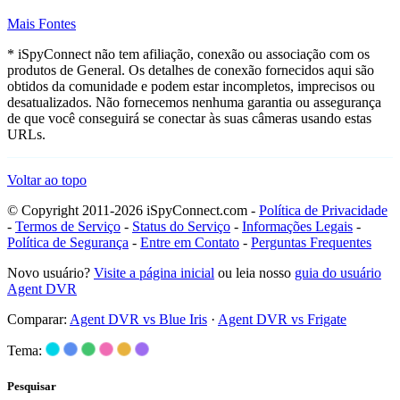
Mais Fontes
* iSpyConnect não tem afiliação, conexão ou associação com os
produtos de General. Os detalhes de conexão fornecidos aqui são
obtidos da comunidade e podem estar incompletos, imprecisos ou
desatualizados. Não fornecemos nenhuma garantia ou assegurança
de que você conseguirá se conectar às suas câmeras usando estas
URLs.
Voltar ao topo
© Copyright 2011-2026 iSpyConnect.com -
Política de Privacidade
-
Termos de Serviço
-
Status do Serviço
-
Informações Legais
-
Política de Segurança
-
Entre em Contato
-
Perguntas Frequentes
Novo usuário?
Visite a página inicial
ou leia nosso
guia do usuário
Agent DVR
Comparar:
Agent DVR vs Blue Iris
·
Agent DVR vs Frigate
Tema:
Pesquisar