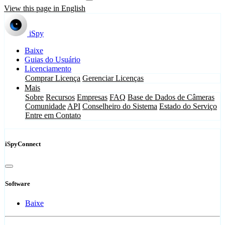
View this page in English
iSpy
Baixe
Guias do Usuário
Licenciamento
Comprar Licença
Gerenciar Licenças
Mais
Sobre
Recursos
Empresas
FAQ
Base de Dados de Câmeras
Comunidade
API
Conselheiro do Sistema
Estado do Serviço
Entre em Contato
iSpyConnect
Software
Baixe