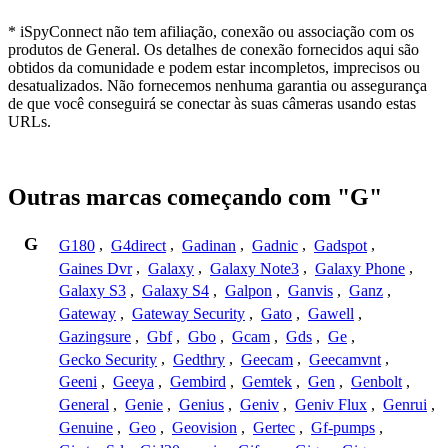
* iSpyConnect não tem afiliação, conexão ou associação com os
produtos de General. Os detalhes de conexão fornecidos aqui são
obtidos da comunidade e podem estar incompletos, imprecisos ou
desatualizados. Não fornecemos nenhuma garantia ou assegurança
de que você conseguirá se conectar às suas câmeras usando estas
URLs.
Outras marcas começando com "G"
G
G180
,
G4direct
,
Gadinan
,
Gadnic
,
Gadspot
,
Gaines Dvr
,
Galaxy
,
Galaxy Note3
,
Galaxy Phone
,
Galaxy S3
,
Galaxy S4
,
Galpon
,
Ganvis
,
Ganz
,
Gateway
,
Gateway Security
,
Gato
,
Gawell
,
Gazingsure
,
Gbf
,
Gbo
,
Gcam
,
Gds
,
Ge
,
Gecko Security
,
Gedthry
,
Geecam
,
Geecamvnt
,
Geeni
,
Geeya
,
Gembird
,
Gemtek
,
Gen
,
Genbolt
,
General
,
Genie
,
Genius
,
Geniv
,
Geniv Flux
,
Genrui
,
Genuine
,
Geo
,
Geovision
,
Gertec
,
Gf-pumps
,