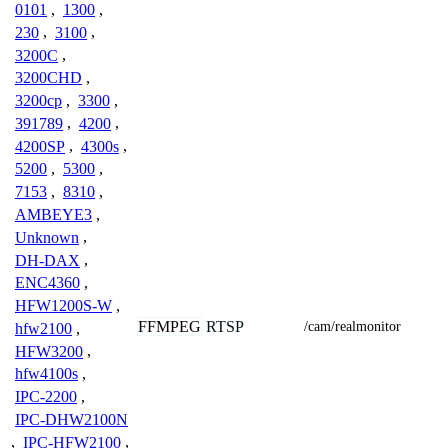
0101
,
1300
,
230
,
3100
,
3200C
,
3200CHD
,
3200cp
,
3300
,
391789
,
4200
,
4200SP
,
4300s
,
5200
,
5300
,
7153
,
8310
,
AMBEYE3
,
Unknown
,
DH-DAX
,
ENC4360
,
HFW1200S-W
,
FFMPEG
RTSP
/cam/realmonitor
hfw2100
,
HFW3200
,
hfw4100s
,
IPC-2200
,
IPC-DHW2100N
,
IPC-HFW2100
,