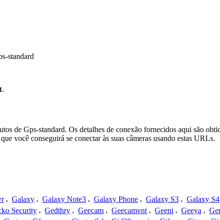
ps-standard
L
utos de Gps-standard. Os detalhes de conexão fornecidos aqui são obt
que você conseguirá se conectar às suas câmeras usando estas URLs.
vr
,
Galaxy
,
Galaxy Note3
,
Galaxy Phone
,
Galaxy S3
,
Galaxy S4
ko Security
,
Gedthry
,
Geecam
,
Geecamvnt
,
Geeni
,
Geeya
,
Ge