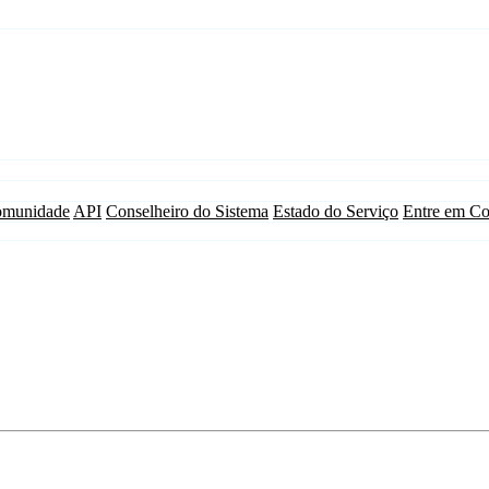
munidade
API
Conselheiro do Sistema
Estado do Serviço
Entre em Co