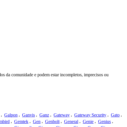
idos da comunidade e podem estar incompletos, imprecisos ou
,
Galpon
,
Ganvis
,
Ganz
,
Gateway
,
Gateway Security
,
Gato
,
mbird
,
Gemtek
,
Gen
,
Genbolt
,
General
,
Genie
,
Genius
,