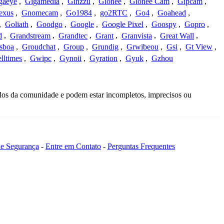
gaeye
,
Gigamedia
,
Ginzzu
,
Gionee
,
Gionee Cam
,
Gipcam
,
exus
,
Gnomecam
,
Go1984
,
go2RTC
,
Go4
,
Goahead
,
,
Goliath
,
Goodgo
,
Google
,
Google Pixel
,
Goospy
,
Gopro
,
d
,
Grandstream
,
Grandtec
,
Grant
,
Granvista
,
Great Wall
,
sboa
,
Groudchat
,
Group
,
Grundig
,
Grwibeou
,
Gsi
,
Gt View
,
lltimes
,
Gwipc
,
Gynoii
,
Gyration
,
Gyuk
,
Gzhou
idos da comunidade e podem estar incompletos, imprecisos ou
 de Segurança
-
Entre em Contato
-
Perguntas Frequentes