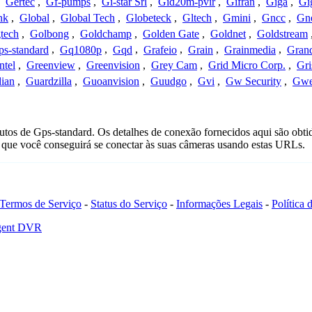
,
Gertec
,
Gf-pumps
,
Gi-star Srl
,
Gid20m-pvir
,
Gifran
,
Giga
,
Gi
nk
,
Global
,
Global Tech
,
Globeteck
,
Gltech
,
Gmini
,
Gncc
,
Gn
tech
,
Golbong
,
Goldchamp
,
Golden Gate
,
Goldnet
,
Goldstream
s-standard
,
Gq1080p
,
Gqd
,
Grafeio
,
Grain
,
Grainmedia
,
Gran
ntel
,
Greenview
,
Greenvision
,
Grey Cam
,
Grid Micro Corp.
,
Gri
ian
,
Guardzilla
,
Guoanvision
,
Guudgo
,
Gvi
,
Gw Security
,
Gwe
utos de Gps-standard. Os detalhes de conexão fornecidos aqui são obt
que você conseguirá se conectar às suas câmeras usando estas URLs.
Termos de Serviço
-
Status do Serviço
-
Informações Legais
-
Política
Agent DVR