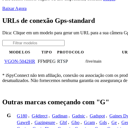
Baixar Agora
URLs de conexão Gps-standard
Dica: Clique em um modelo para gerar um URL para a sua câmera G
MODELOS
TIPO
PROTOCOLO
UR
FFMPEG
RTSP
VGON-5042HR
/live/main
* iSpyConnect não tem afiliação, conexão ou associação com os prod
desatualizados. Não fornecemos nenhuma garantia ou assegurança de 
Outras marcas começando com "G"
G
G180
,
G4direct
,
Gadinan
,
Gadnic
,
Gadspot
,
Gaines D
Gawell
,
Gazingsure
,
Gbf
,
Gbo
,
Gcam
,
Gds
,
Ge
,
Gec