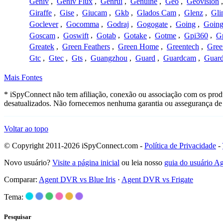
Geniv
,
Geniv Flux
,
Genrui
,
Genuine
,
Geo
,
Geovision
Giraffe
,
Gise
,
Giucam
,
Gkb
,
Glados Cam
,
Glenz
,
Gli
Goclever
,
Gocomma
,
Godraj
,
Gogogate
,
Going
,
Going
Goscam
,
Goswift
,
Gotab
,
Gotake
,
Gotme
,
Gpi360
,
Gp
Greatek
,
Green Feathers
,
Green Home
,
Greentech
,
Gree
Gtc
,
Gtec
,
Gts
,
Guangzhou
,
Guard
,
Guardcam
,
Guard
Mais Fontes
* iSpyConnect não tem afiliação, conexão ou associação com os prod
desatualizados. Não fornecemos nenhuma garantia ou assegurança de 
Voltar ao topo
© Copyright 2011-2026 iSpyConnect.com -
Política de Privacidade
-
Novo usuário?
Visite a página inicial
ou leia nosso
guia do usuário 
Comparar:
Agent DVR vs Blue Iris
·
Agent DVR vs Frigate
Tema:
Pesquisar