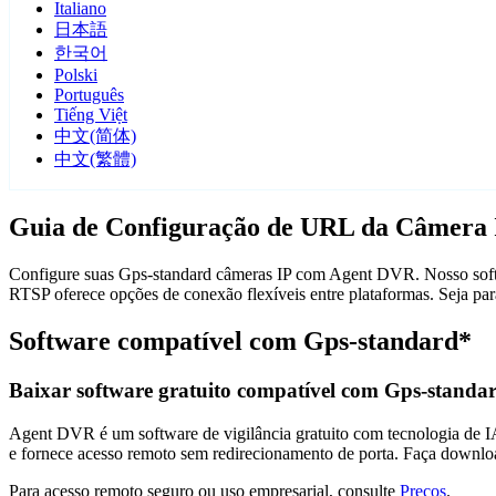
Italiano
日本語
한국어
Polski
Português
Tiếng Việt
中文(简体)
中文(繁體)
Guia de Configuração de URL da Câmera 
Configure suas Gps-standard câmeras IP com Agent DVR. Nosso softwa
RTSP oferece opções de conexão flexíveis entre plataformas. Seja p
Software compatível com Gps-standard*
Baixar software gratuito compatível com Gps-standa
Agent DVR é um software de vigilância gratuito com tecnologia de IA 
e fornece acesso remoto sem redirecionamento de porta. Faça downlo
Para acesso remoto seguro ou uso empresarial, consulte
Preços
.