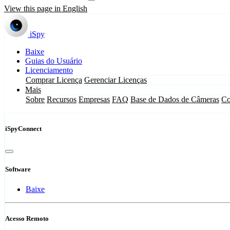
View this page in English
iSpy
Baixe
Guias do Usuário
Licenciamento
Comprar Licença
Gerenciar Licenças
Mais
Sobre
Recursos
Empresas
FAQ
Base de Dados de Câmeras
Co
iSpyConnect
Software
Baixe
Acesso Remoto