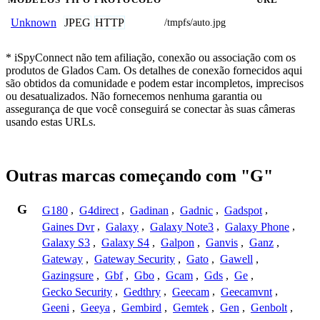
JPEG
HTTP
Unknown
/tmpfs/auto.jpg
* iSpyConnect não tem afiliação, conexão ou associação com os
produtos de Glados Cam. Os detalhes de conexão fornecidos aqui
são obtidos da comunidade e podem estar incompletos, imprecisos
ou desatualizados. Não fornecemos nenhuma garantia ou
assegurança de que você conseguirá se conectar às suas câmeras
usando estas URLs.
Outras marcas começando com "G"
G
G180
,
G4direct
,
Gadinan
,
Gadnic
,
Gadspot
,
Gaines Dvr
,
Galaxy
,
Galaxy Note3
,
Galaxy Phone
,
Galaxy S3
,
Galaxy S4
,
Galpon
,
Ganvis
,
Ganz
,
Gateway
,
Gateway Security
,
Gato
,
Gawell
,
Gazingsure
,
Gbf
,
Gbo
,
Gcam
,
Gds
,
Ge
,
Gecko Security
,
Gedthry
,
Geecam
,
Geecamvnt
,
Geeni
,
Geeya
,
Gembird
,
Gemtek
,
Gen
,
Genbolt
,