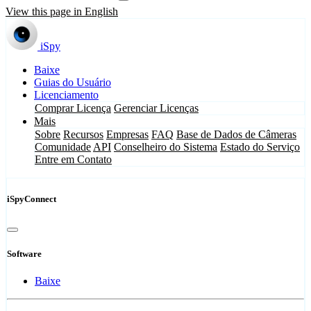
View this page in English
iSpy
Baixe
Guias do Usuário
Licenciamento
Comprar Licença
Gerenciar Licenças
Mais
Sobre
Recursos
Empresas
FAQ
Base de Dados de Câmeras
Comunidade
API
Conselheiro do Sistema
Estado do Serviço
Entre em Contato
iSpyConnect
Software
Baixe