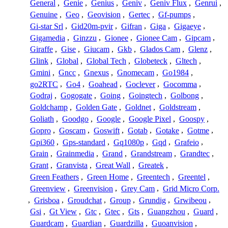
General
,
Genie
,
Genius
,
Geniv
,
Geniv Flux
,
Genrui
,
Genuine
,
Geo
,
Geovision
,
Gertec
,
Gf-pumps
,
Gi-star Srl
,
Gid20m-pvir
,
Gifran
,
Giga
,
Gigaeye
,
Gigamedia
,
Ginzzu
,
Gionee
,
Gionee Cam
,
Gipcam
,
Giraffe
,
Gise
,
Giucam
,
Gkb
,
Glados Cam
,
Glenz
,
Glink
,
Global
,
Global Tech
,
Globeteck
,
Gltech
,
Gmini
,
Gncc
,
Gnexus
,
Gnomecam
,
Go1984
,
go2RTC
,
Go4
,
Goahead
,
Goclever
,
Gocomma
,
Godraj
,
Gogogate
,
Going
,
Goingtech
,
Golbong
,
Goldchamp
,
Golden Gate
,
Goldnet
,
Goldstream
,
Goliath
,
Goodgo
,
Google
,
Google Pixel
,
Goospy
,
Gopro
,
Goscam
,
Goswift
,
Gotab
,
Gotake
,
Gotme
,
Gpi360
,
Gps-standard
,
Gq1080p
,
Gqd
,
Grafeio
,
Grain
,
Grainmedia
,
Grand
,
Grandstream
,
Grandtec
,
Grant
,
Granvista
,
Great Wall
,
Greatek
,
Green Feathers
,
Green Home
,
Greentech
,
Greentel
,
Greenview
,
Greenvision
,
Grey Cam
,
Grid Micro Corp.
,
Grisboa
,
Groudchat
,
Group
,
Grundig
,
Grwibeou
,
Gsi
,
Gt View
,
Gtc
,
Gtec
,
Gts
,
Guangzhou
,
Guard
,
Guardcam
,
Guardian
,
Guardzilla
,
Guoanvision
,