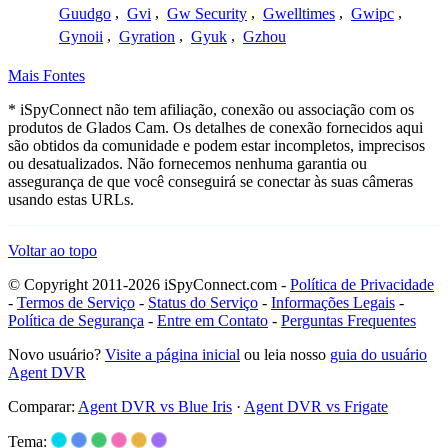
Guudgo
,
Gvi
,
Gw Security
,
Gwelltimes
,
Gwipc
,
Gynoii
,
Gyration
,
Gyuk
,
Gzhou
Mais Fontes
* iSpyConnect não tem afiliação, conexão ou associação com os
produtos de Glados Cam. Os detalhes de conexão fornecidos aqui
são obtidos da comunidade e podem estar incompletos, imprecisos
ou desatualizados. Não fornecemos nenhuma garantia ou
assegurança de que você conseguirá se conectar às suas câmeras
usando estas URLs.
Voltar ao topo
© Copyright 2011-2026 iSpyConnect.com -
Política de Privacidade
-
Termos de Serviço
-
Status do Serviço
-
Informações Legais
-
Política de Segurança
-
Entre em Contato
-
Perguntas Frequentes
Novo usuário?
Visite a página inicial
ou leia nosso
guia do usuário
Agent DVR
Comparar:
Agent DVR vs Blue Iris
·
Agent DVR vs Frigate
Tema: