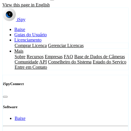
View this page in English
iSpy
Baixe
Guias do Usuário
Licenciamento
Comprar Licença
Gerenciar Licenças
Mais
Sobre
Recursos
Empresas
FAQ
Base de Dados de Câmeras
Comunidade
API
Conselheiro do Sistema
Estado do Serviço
Entre em Contato
iSpyConnect
Software
Baixe