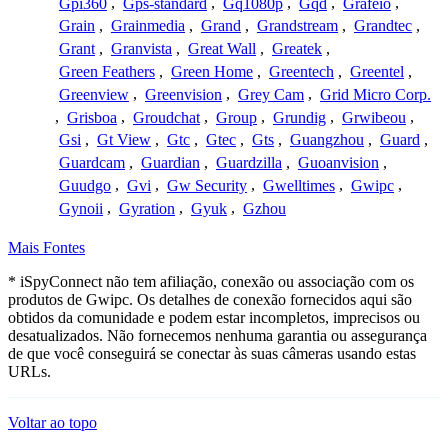
Gpi360
,
Gps-standard
,
Gq1080p
,
Gqd
,
Grafeio
,
Grain
,
Grainmedia
,
Grand
,
Grandstream
,
Grandtec
,
Grant
,
Granvista
,
Great Wall
,
Greatek
,
Green Feathers
,
Green Home
,
Greentech
,
Greentel
,
Greenview
,
Greenvision
,
Grey Cam
,
Grid Micro Corp.
,
Grisboa
,
Groudchat
,
Group
,
Grundig
,
Grwibeou
,
Gsi
,
Gt View
,
Gtc
,
Gtec
,
Gts
,
Guangzhou
,
Guard
,
Guardcam
,
Guardian
,
Guardzilla
,
Guoanvision
,
Guudgo
,
Gvi
,
Gw Security
,
Gwelltimes
,
Gwipc
,
Gynoii
,
Gyration
,
Gyuk
,
Gzhou
Mais Fontes
* iSpyConnect não tem afiliação, conexão ou associação com os
produtos de Gwipc. Os detalhes de conexão fornecidos aqui são
obtidos da comunidade e podem estar incompletos, imprecisos ou
desatualizados. Não fornecemos nenhuma garantia ou assegurança
de que você conseguirá se conectar às suas câmeras usando estas
URLs.
Voltar ao topo