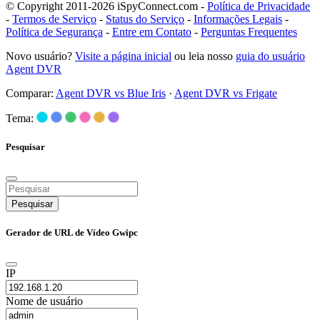
© Copyright 2011-2026 iSpyConnect.com -
Política de Privacidade
-
Termos de Serviço
-
Status do Serviço
-
Informações Legais
-
Política de Segurança
-
Entre em Contato
-
Perguntas Frequentes
Novo usuário?
Visite a página inicial
ou leia nosso
guia do usuário
Agent DVR
Comparar:
Agent DVR vs Blue Iris
·
Agent DVR vs Frigate
Tema:
Pesquisar
Pesquisar
Gerador de URL de Vídeo Gwipc
IP
Nome de usuário