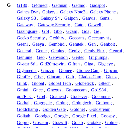
G
G180
,
G4direct
,
Gadinan
,
Gadnic
,
Gadspot
,
Gaines Dvr
,
Galaxy
,
Galaxy Note3
,
Galaxy Phone
,
Galaxy S3
,
Galaxy S4
,
Galpon
,
Ganvis
,
Ganz
,
Gateway
,
Gateway Security
,
Gato
,
Gawell
,
Gazingsure
,
Gbf
,
Gbo
,
Gcam
,
Gds
,
Ge
,
Gecko Security
,
Gedthry
,
Geecam
,
Geecamvnt
,
Geeni
,
Geeya
,
Gembird
,
Gemtek
,
Gen
,
Genbolt
,
General
,
Genie
,
Genius
,
Geniv
,
Geniv Flux
,
Genrui
,
Genuine
,
Geo
,
Geovision
,
Gertec
,
Gf-pumps
,
Gi-star Srl
,
Gid20m-pvir
,
Gifran
,
Giga
,
Gigaeye
,
Gigamedia
,
Ginzzu
,
Gionee
,
Gionee Cam
,
Gipcam
,
Giraffe
,
Gise
,
Giucam
,
Gkb
,
Glados Cam
,
Glenz
,
Glink
,
Global
,
Global Tech
,
Globeteck
,
Gltech
,
Gmini
,
Gncc
,
Gnexus
,
Gnomecam
,
Go1984
,
go2RTC
,
Go4
,
Goahead
,
Goclever
,
Gocomma
,
Godraj
,
Gogogate
,
Going
,
Goingtech
,
Golbong
,
Goldchamp
,
Golden Gate
,
Goldnet
,
Goldstream
,
Goliath
,
Goodgo
,
Google
,
Google Pixel
,
Goospy
,
Gopro
,
Goscam
,
Goswift
,
Gotab
,
Gotake
,
Gotme
,