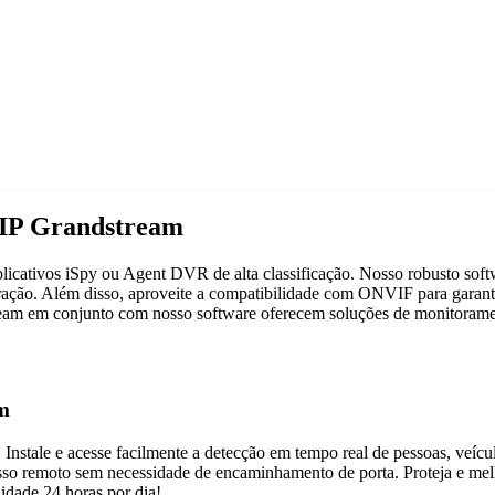
 IP Grandstream
cativos iSpy ou Agent DVR de alta classificação. Nosso robusto softwa
ação. Além disso, aproveite a compatibilidade com ONVIF para garantir
stream em conjunto com nosso software oferecem soluções de monitorame
am
 Instale e acesse facilmente a detecção em tempo real de pessoas, veíc
acesso remoto sem necessidade de encaminhamento de porta. Proteja e m
dade 24 horas por dia!