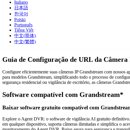
Italiano
日本語
한국어
Polski
Português
Tiếng Việt
中文(简体)
中文(繁體)
Guia de Configuração de URL da Câmera
Configure eficientemente suas câmeras IP Grandstream com nossos apli
para modelos Grandstream, simplificando todo o processo de configur
segurança residencial ou vigilância de escritório, as câmeras Grand
Software compatível com Grandstream*
Baixar software gratuito compatível com Grandstre
Explore o Agent DVR: o software de vigilância AI gratuito definitivo.
em qualquer dispositivo, suporta câmeras ilimitadas e simplifica o 
monitoramento do Agent DVR. Baixe agora para segurança e tranquili