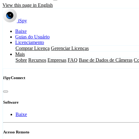
View this page in English
iSpy
Baixe
Guias do Usuário
Licenciamento
Comprar Licença
Gerenciar Licenças
Mais
Sobre
Recursos
Empresas
FAQ
Base de Dados de Câmeras
Co
iSpyConnect
Software
Baixe
Acesso Remoto