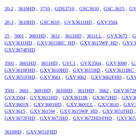
20-2
,
3610HD
,
3710
,
GDS3710
,
GSC3610
,
GSC-3615
,
GV
20-3
,
3610HD
,
GSC3610
,
GVX3611HD
,
GXV3504
25
,
3601
,
3601HD
,
3611
,
3611HD
,
3611LL
,
GVX3672
,
G
GXV3611HD
,
GXV3611IRC_HD
,
GXV3615WP_HD
,
GXV3
GXV3674FHD
3501
,
3601HD
,
3611HD
,
GVC1
,
GVX3504
,
GXV3000
,
G
GXV3610FHD
,
GXV3610HD
,
GXV3611HD
,
GXV3611IRC
GXV3651FHD
,
GXV3661
,
GXV3662
,
GXV3662FHD
,
GXV
3501
,
3601
,
3601HD
,
3610HD
,
3611HD
,
3662
,
GKV3672
GVX3504
,
GVX3611HD
,
GVX3611IR
,
GX3672HD
,
GXV3
GXV3601N
,
GXV3601HD
,
GXV3601LL
,
GXV3610
,
GXV3
GXV3615
,
GXV3615W
,
GXV3615WP_HD
,
GXV3651FHD
GXV3672FHD
,
GXV3672HD
,
GXV3672HD/FHD
,
GXV367
3610HD
,
GXV3651FHD