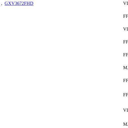
V
,
GXV3672FHD
F
V
F
F
M
F
F
V
M