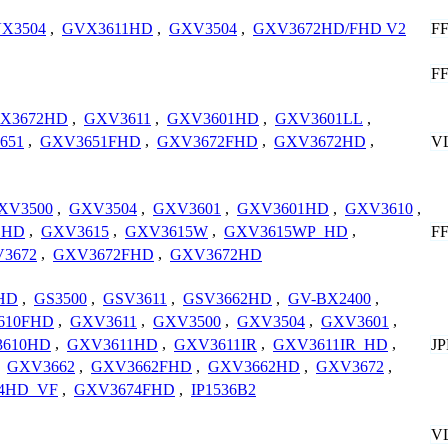
F
X3504
,
GVX3611HD
,
GXV3504
,
GXV3672HD/FHD V2
F
X3672HD
,
GXV3611
,
GXV3601HD
,
GXV3601LL
,
V
651
,
GXV3651FHD
,
GXV3672FHD
,
GXV3672HD
,
XV3500
,
GXV3504
,
GXV3601
,
GXV3601HD
,
GXV3610
,
F
_HD
,
GXV3615
,
GXV3615W
,
GXV3615WP_HD
,
3672
,
GXV3672FHD
,
GXV3672HD
HD
,
GS3500
,
GSV3611
,
GSV3662HD
,
GV-BX2400
,
610FHD
,
GXV3611
,
GXV3500
,
GXV3504
,
GXV3601
,
610HD
,
GXV3611HD
,
GXV3611IR
,
GXV3611IR_HD
,
J
,
GXV3662
,
GXV3662FHD
,
GXV3662HD
,
GXV3672
,
4HD_VF
,
GXV3674FHD
,
IP1536B2
V