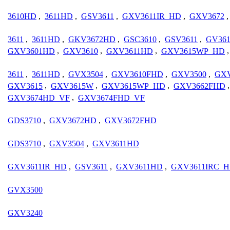
3610HD
,
3611HD
,
GSV3611
,
GXV3611IR_HD
,
GXV3672
3611
,
3611HD
,
GKV3672HD
,
GSC3610
,
GSV3611
,
GV361
GXV3601HD
,
GXV3610
,
GXV3611HD
,
GXV3615WP_HD
3611
,
3611HD
,
GVX3504
,
GXV3610FHD
,
GXV3500
,
GXV
GXV3615
,
GXV3615W
,
GXV3615WP_HD
,
GXV3662FHD
GXV3674HD_VF
,
GXV3674FHD_VF
GDS3710
,
GXV3672HD
,
GXV3672FHD
GDS3710
,
GXV3504
,
GXV3611HD
GXV3611IR_HD
,
GSV3611
,
GXV3611HD
,
GXV3611IRC_
GVX3500
GXV3240