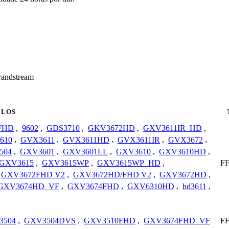
randstream
LOS
FHD
,
9602
,
GDS3710
,
GKV3672HD
,
GXV3611IR_HD
,
610
,
GVX3611
,
GVX3611HD
,
GVX3611IR
,
GVX3672
,
504
,
GXV3601
,
GXV3601LL
,
GXV3610
,
GXV3610HD
,
F
GXV3615
,
GXV3615WP
,
GXV3615WP_HD
,
GXV3672FHD V2
,
GXV3672HD/FHD V2
,
GXV3672HD
,
GXV3674HD_VF
,
GXV3674FHD
,
GXV6310HD
,
hd3611
,
F
3504
,
GXV3504DVS
,
GXV3510FHD
,
GXV3674FHD_VF