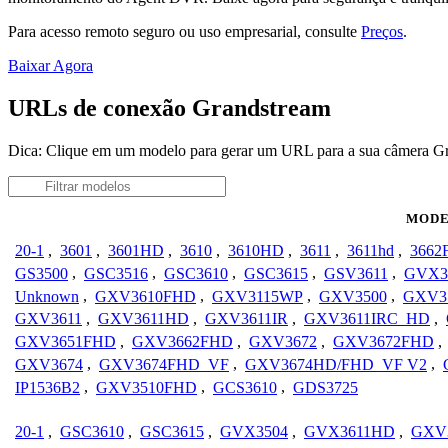
Para acesso remoto seguro ou uso empresarial, consulte
Preços
.
Baixar Agora
URLs de conexão Grandstream
Dica: Clique em um modelo para gerar um URL para a sua câmera G
MODE
20-1
,
3601
,
3601HD
,
3610
,
3610HD
,
3611
,
3611hd
,
3662
GS3500
,
GSC3516
,
GSC3610
,
GSC3615
,
GSV3611
,
GVX3
Unknown
,
GXV3610FHD
,
GXV3115WP
,
GXV3500
,
GXV3
GXV3611
,
GXV3611HD
,
GXV3611IR
,
GXV3611IRC_HD
,
GXV3651FHD
,
GXV3662FHD
,
GXV3672
,
GXV3672FHD
,
GXV3674
,
GXV3674FHD_VF
,
GXV3674HD/FHD_VF V2
,
IP1536B2
,
GXV3510FHD
,
GCS3610
,
GDS3725
20-1
,
GSC3610
,
GSC3615
,
GVX3504
,
GVX3611HD
,
GXV