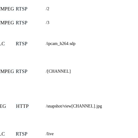
FMPEG
RTSP
/2
FMPEG
RTSP
/3
LC
RTSP
/ipcam_h264.sdp
FMPEG
RTSP
/[CHANNEL]
PEG
HTTP
/snapshot/view[CHANNEL].jpg
LC
RTSP
/live