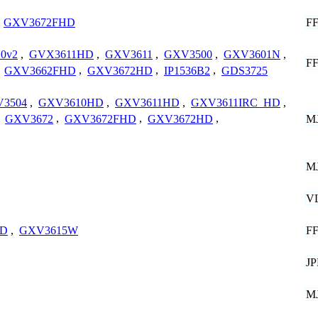
F
,
GXV3672FHD
0v2
,
GVX3611HD
,
GXV3611
,
GXV3500
,
GXV3601N
,
F
,
GXV3662FHD
,
GXV3672HD
,
IP1536B2
,
GDS3725
3504
,
GXV3610HD
,
GXV3611HD
,
GXV3611IRC_HD
,
M
,
GXV3672
,
GXV3672FHD
,
GXV3672HD
,
M
V
F
HD
,
GXV3615W
J
M