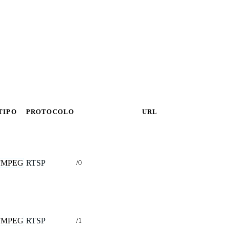
TIPO
PROTOCOLO
URL
FMPEG
RTSP
/0
FMPEG
RTSP
/1