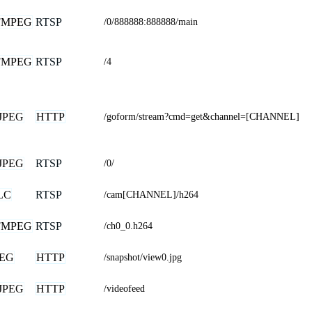
FMPEG
RTSP
/0/888888:888888/main
FMPEG
RTSP
/4
JPEG
HTTP
/goform/stream?cmd=get&channel=[CHANNEL]
JPEG
RTSP
/0/
LC
RTSP
/cam[CHANNEL]/h264
FMPEG
RTSP
/ch0_0.h264
PEG
HTTP
/snapshot/view0.jpg
JPEG
HTTP
/videofeed