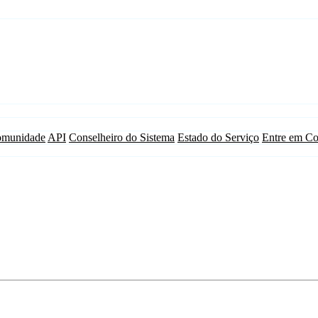
munidade
API
Conselheiro do Sistema
Estado do Serviço
Entre em Co