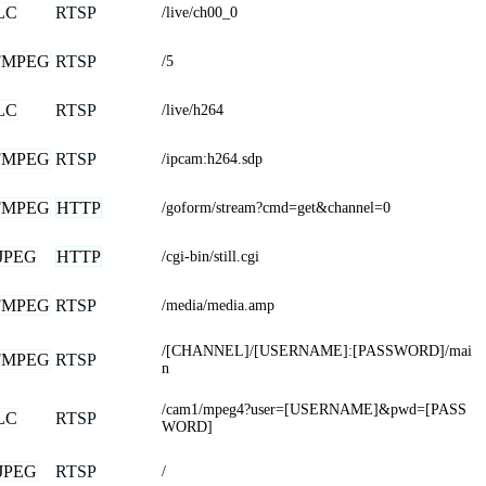
LC
RTSP
/live/ch00_0
FMPEG
RTSP
/5
LC
RTSP
/live/h264
FMPEG
RTSP
/ipcam:h264.sdp
FMPEG
HTTP
/goform/stream?cmd=get&channel=0
JPEG
HTTP
/cgi-bin/still.cgi
FMPEG
RTSP
/media/media.amp
/[CHANNEL]/[USERNAME]:[PASSWORD]/mai
FMPEG
RTSP
n
/cam1/mpeg4?user=[USERNAME]&pwd=[PASS
LC
RTSP
WORD]
JPEG
RTSP
/