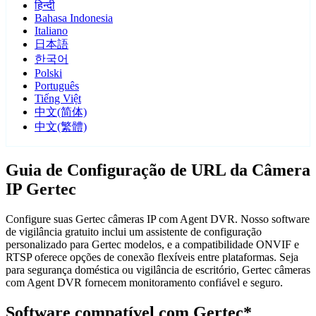
हिन्दी
Bahasa Indonesia
Italiano
日本語
한국어
Polski
Português
Tiếng Việt
中文(简体)
中文(繁體)
Guia de Configuração de URL da Câmera
IP Gertec
Configure suas Gertec câmeras IP com Agent DVR. Nosso software
de vigilância gratuito inclui um assistente de configuração
personalizado para Gertec modelos, e a compatibilidade ONVIF e
RTSP oferece opções de conexão flexíveis entre plataformas. Seja
para segurança doméstica ou vigilância de escritório, Gertec câmeras
com Agent DVR fornecem monitoramento confiável e seguro.
Software compatível com Gertec*