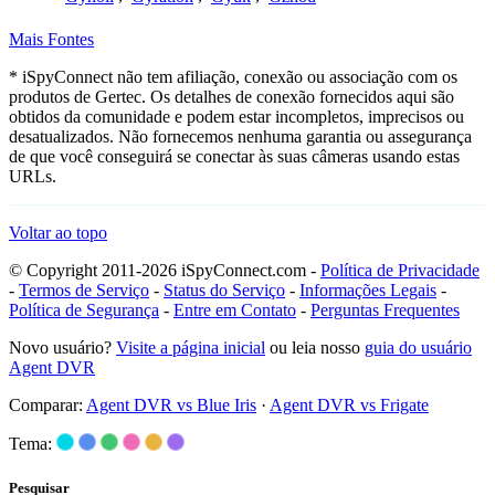
Mais Fontes
* iSpyConnect não tem afiliação, conexão ou associação com os
produtos de Gertec. Os detalhes de conexão fornecidos aqui são
obtidos da comunidade e podem estar incompletos, imprecisos ou
desatualizados. Não fornecemos nenhuma garantia ou assegurança
de que você conseguirá se conectar às suas câmeras usando estas
URLs.
Voltar ao topo
© Copyright 2011-2026 iSpyConnect.com -
Política de Privacidade
-
Termos de Serviço
-
Status do Serviço
-
Informações Legais
-
Política de Segurança
-
Entre em Contato
-
Perguntas Frequentes
Novo usuário?
Visite a página inicial
ou leia nosso
guia do usuário
Agent DVR
Comparar:
Agent DVR vs Blue Iris
·
Agent DVR vs Frigate
Tema:
Pesquisar