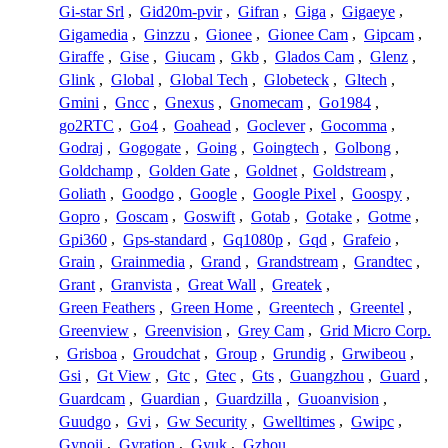
Gi-star Srl
,
Gid20m-pvir
,
Gifran
,
Giga
,
Gigaeye
,
Gigamedia
,
Ginzzu
,
Gionee
,
Gionee Cam
,
Gipcam
,
Giraffe
,
Gise
,
Giucam
,
Gkb
,
Glados Cam
,
Glenz
,
Glink
,
Global
,
Global Tech
,
Globeteck
,
Gltech
,
Gmini
,
Gncc
,
Gnexus
,
Gnomecam
,
Go1984
,
go2RTC
,
Go4
,
Goahead
,
Goclever
,
Gocomma
,
Godraj
,
Gogogate
,
Going
,
Goingtech
,
Golbong
,
Goldchamp
,
Golden Gate
,
Goldnet
,
Goldstream
,
Goliath
,
Goodgo
,
Google
,
Google Pixel
,
Goospy
,
Gopro
,
Goscam
,
Goswift
,
Gotab
,
Gotake
,
Gotme
,
Gpi360
,
Gps-standard
,
Gq1080p
,
Gqd
,
Grafeio
,
Grain
,
Grainmedia
,
Grand
,
Grandstream
,
Grandtec
,
Grant
,
Granvista
,
Great Wall
,
Greatek
,
Green Feathers
,
Green Home
,
Greentech
,
Greentel
,
Greenview
,
Greenvision
,
Grey Cam
,
Grid Micro Corp.
,
Grisboa
,
Groudchat
,
Group
,
Grundig
,
Grwibeou
,
Gsi
,
Gt View
,
Gtc
,
Gtec
,
Gts
,
Guangzhou
,
Guard
,
Guardcam
,
Guardian
,
Guardzilla
,
Guoanvision
,
Guudgo
,
Gvi
,
Gw Security
,
Gwelltimes
,
Gwipc
,
Gynoii
,
Gyration
,
Gyuk
,
Gzhou