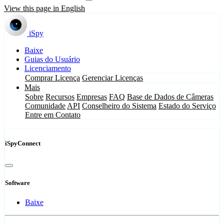
View this page in English
iSpy
Baixe
Guias do Usuário
Licenciamento
Comprar Licença
Gerenciar Licenças
Mais
Sobre
Recursos
Empresas
FAQ
Base de Dados de Câmeras
Comunidade
API
Conselheiro do Sistema
Estado do Serviço
Entre em Contato
iSpyConnect
Software
Baixe