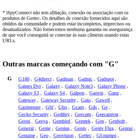
* iSpyConnect não tem afiliação, conexão ou associação com os
produtos de Gertec. Os detalhes de conexão fornecidos aqui são
obtidos da comunidade e podem estar incompletos, imprecisos ou
desatualizados. Não fornecemos nenhuma garantia ou assegurança
de que você conseguirá se conectar às suas câmeras usando estas
URLs.
Outras marcas começando com "G"
G
G180
,
G4direct
,
Gadinan
,
Gadnic
,
Gadspot
,
Gaines Dvr
,
Galaxy
,
Galaxy Note3
,
Galaxy Phone
,
Galaxy S3
,
Galaxy S4
,
Galpon
,
Ganvis
,
Ganz
,
Gateway
,
Gateway Security
,
Gato
,
Gawell
,
Gazingsure
,
Gbf
,
Gbo
,
Gcam
,
Gds
,
Ge
,
Gecko Security
,
Gedthry
,
Geecam
,
Geecamvnt
,
Geeni
,
Geeya
,
Gembird
,
Gemtek
,
Gen
,
Genbolt
,
General
,
Genie
,
Genius
,
Geniv
,
Geniv Flux
,
Genrui
,
Genuine
,
Geo
,
Geovision
,
Gertec
,
Gf-pumps
,