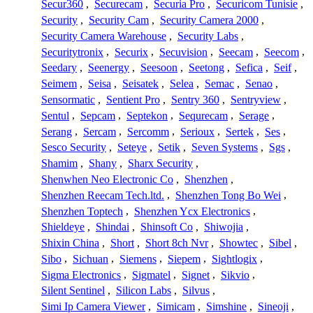
Secur360
,
Securecam
,
Securia Pro
,
Securicom Tunisie
,
Security
,
Security Cam
,
Security Camera 2000
,
Security Camera Warehouse
,
Security Labs
,
Securitytronix
,
Securix
,
Secuvision
,
Seecam
,
Seecom
,
Seedary
,
Seenergy
,
Seesoon
,
Seetong
,
Sefica
,
Seif
,
Seimem
,
Seisa
,
Seisatek
,
Selea
,
Semac
,
Senao
,
Sensormatic
,
Sentient Pro
,
Sentry 360
,
Sentryview
,
Sentul
,
Sepcam
,
Septekon
,
Sequrecam
,
Serage
,
Serang
,
Sercam
,
Sercomm
,
Serioux
,
Sertek
,
Ses
,
Sesco Security
,
Seteye
,
Setik
,
Seven Systems
,
Sgs
,
Shamim
,
Shany
,
Sharx Security
,
Shenwhen Neo Electronic Co
,
Shenzhen
,
Shenzhen Reecam Tech.ltd.
,
Shenzhen Tong Bo Wei
,
Shenzhen Toptech
,
Shenzhen Ycx Electronics
,
Shieldeye
,
Shindai
,
Shinsoft Co
,
Shiwojia
,
Shixin China
,
Short
,
Short 8ch Nvr
,
Showtec
,
Sibel
,
Sibo
,
Sichuan
,
Siemens
,
Siepem
,
Sightlogix
,
Sigma Electronics
,
Sigmatel
,
Signet
,
Sikvio
,
Silent Sentinel
,
Silicon Labs
,
Silvus
,
Simi Ip Camera Viewer
,
Simicam
,
Simshine
,
Sineoji
,