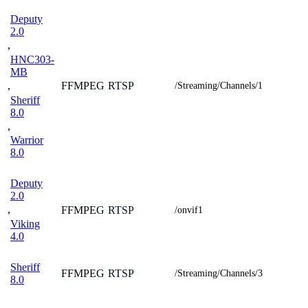
Deputy
2.0
,
HNC303-
MB
FFMPEG
RTSP
,
/Streaming/Channels/1
Sheriff
8.0
,
Warrior
8.0
Deputy
2.0
,
FFMPEG
RTSP
/onvif1
Viking
4.0
Sheriff
FFMPEG
RTSP
/Streaming/Channels/3
8.0