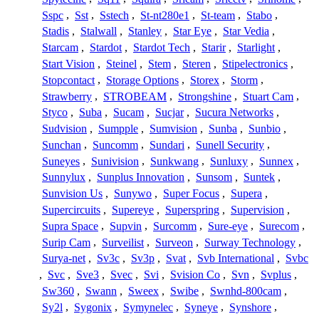
Sspc
,
Sst
,
Sstech
,
St-nt280e1
,
St-team
,
Stabo
,
Stadis
,
Stalwall
,
Stanley
,
Star Eye
,
Star Vedia
,
Starcam
,
Stardot
,
Stardot Tech
,
Starir
,
Starlight
,
Start Vision
,
Steinel
,
Stem
,
Steren
,
Stipelectronics
,
Stopcontact
,
Storage Options
,
Storex
,
Storm
,
Strawberry
,
STROBEAM
,
Strongshine
,
Stuart Cam
,
Styco
,
Suba
,
Sucam
,
Sucjar
,
Sucura Networks
,
Sudvision
,
Sumpple
,
Sumvision
,
Sunba
,
Sunbio
,
Sunchan
,
Suncomm
,
Sundari
,
Sunell Security
,
Suneyes
,
Sunivision
,
Sunkwang
,
Sunluxy
,
Sunnex
,
Sunnylux
,
Sunplus Innovation
,
Sunsom
,
Suntek
,
Sunvision Us
,
Sunywo
,
Super Focus
,
Supera
,
Supercircuits
,
Supereye
,
Superspring
,
Supervision
,
Supra Space
,
Supvin
,
Surcomm
,
Sure-eye
,
Surecom
,
Surip Cam
,
Surveilist
,
Surveon
,
Surway Technology
,
Surya-net
,
Sv3c
,
Sv3p
,
Svat
,
Svb International
,
Svbc
,
Svc
,
Sve3
,
Svec
,
Svi
,
Svision Co
,
Svn
,
Svplus
,
Sw360
,
Swann
,
Sweex
,
Swibe
,
Swnhd-800cam
,
Sy2l
,
Sygonix
,
Symynelec
,
Syneye
,
Synshore
,