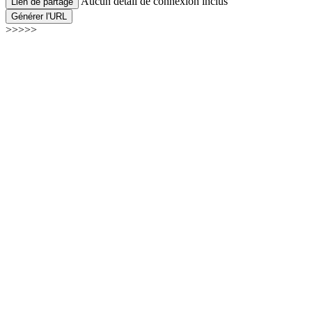
Aucun détail de connexion inclus
Lien de partage
Générer l'URL
>>>>>