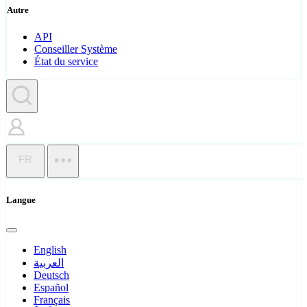
Autre
API
Conseiller Système
État du service
FR
Langue
English
العربية
Deutsch
Español
Français