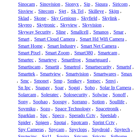
Sinocam
,
Sinovision
,
Sionyx
,
Sip
,
Siqura
,
Siricom
,
Sisview
,
Sitecom
,
Sjet
,
Sk Tel
,
Skilleye
,
Skjm
,
Sklad
,
Skone
,
Sky Genious
,
Skyfield
,
Skylink
,
Skyreo
,
Skytronic
,
Skyview
,
Skyvision
,
Skyway Security
,
Sline
,
Smallcell
,
Smanos
,
Smar
,
Smart
,
Smart Cloud Camera
,
Smart Hd Wifi Camera
,
Smart Home
,
Smart Industry
,
Smart Net Camera
,
Smart Pixel
,
Smart Zoom
,
Smart380
,
Smartcam
,
Smartec
,
Smarteye
,
Smartfrog
,
Smartguard
,
Smartiscam
,
Smartit
,
Smartrol
,
Smartsecurity
,
Smartsf
,
Smarttek
,
Smartview
,
Smartvision
,
Smartwares
,
Smax
,
Smc
,
Smonet
,
Smp
,
Smtkey
,
Smtsec
,
Smvi
,
Sn Ipc
,
Snapav
,
Soar
,
Soggi
,
Soho
,
Solar Ip Camera
,
Solarcam
,
Soleratec
,
Solosecurity
,
Solwise
,
Sonoff
,
Sony
,
Soohao
,
Soospy
,
Sorrano
,
Sotion
,
Soullife
,
Sovmiku
,
Sozo
,
Space Technology
,
Spacetronik
,
Sparklan
,
Spc
,
Speco
,
Sperado Cctv
,
Spetslab
,
Spider
,
Spigen
,
Spotai
,
Spotcam
,
Sprint Cctv
,
Spy Cameras
,
Spycam
,
Spyclops
,
Spydroid
,
Spytech
,
Spytecinc
,
Sq11
,
Squira
,
Sricam
,
Sricctv
,
Srihome
,