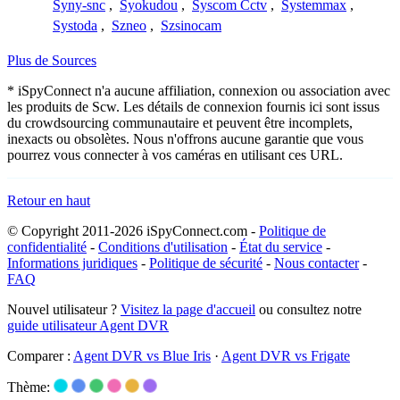
Syny-snc
,
Syokudou
,
Syscom Cctv
,
Systemmax
,
Systoda
,
Szneo
,
Szsinocam
Plus de Sources
* iSpyConnect n'a aucune affiliation, connexion ou association avec
les produits de Scw. Les détails de connexion fournis ici sont issus
du crowdsourcing communautaire et peuvent être incomplets,
inexacts ou obsolètes. Nous n'offrons aucune garantie que vous
pourrez vous connecter à vos caméras en utilisant ces URL.
Retour en haut
© Copyright 2011-2026 iSpyConnect.com -
Politique de
confidentialité
-
Conditions d'utilisation
-
État du service
-
Informations juridiques
-
Politique de sécurité
-
Nous contacter
-
FAQ
Nouvel utilisateur ?
Visitez la page d'accueil
ou consultez notre
guide utilisateur Agent DVR
Comparer :
Agent DVR vs Blue Iris
·
Agent DVR vs Frigate
Thème: