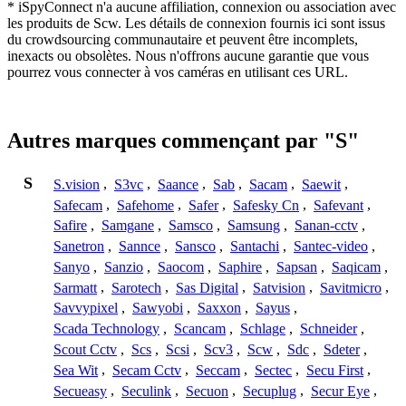
* iSpyConnect n'a aucune affiliation, connexion ou association avec
les produits de Scw. Les détails de connexion fournis ici sont issus
du crowdsourcing communautaire et peuvent être incomplets,
inexacts ou obsolètes. Nous n'offrons aucune garantie que vous
pourrez vous connecter à vos caméras en utilisant ces URL.
Autres marques commençant par "S"
S
S.vision
,
S3vc
,
Saance
,
Sab
,
Sacam
,
Saewit
,
Safecam
,
Safehome
,
Safer
,
Safesky Cn
,
Safevant
,
Safire
,
Samgane
,
Samsco
,
Samsung
,
Sanan-cctv
,
Sanetron
,
Sannce
,
Sansco
,
Santachi
,
Santec-video
,
Sanyo
,
Sanzio
,
Saocom
,
Saphire
,
Sapsan
,
Saqicam
,
Sarmatt
,
Sarotech
,
Sas Digital
,
Satvision
,
Savitmicro
,
Savvypixel
,
Sawyobi
,
Saxxon
,
Sayus
,
Scada Technology
,
Scancam
,
Schlage
,
Schneider
,
Scout Cctv
,
Scs
,
Scsi
,
Scv3
,
Scw
,
Sdc
,
Sdeter
,
Sea Wit
,
Secam Cctv
,
Seccam
,
Sectec
,
Secu First
,
Secueasy
,
Seculink
,
Secuon
,
Secuplug
,
Secur Eye
,