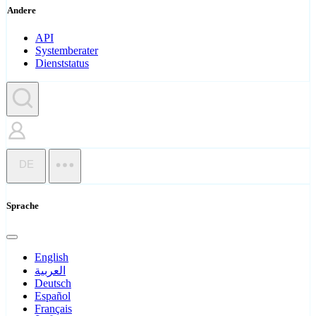
Andere
API
Systemberater
Dienststatus
DE
Sprache
English
العربية
Deutsch
Español
Français