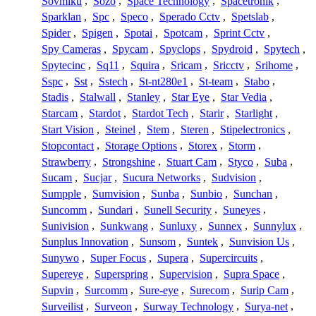
Sovmiku
,
Sozo
,
Space Technology
,
Spacetronik
,
Sparklan
,
Spc
,
Speco
,
Sperado Cctv
,
Spetslab
,
Spider
,
Spigen
,
Spotai
,
Spotcam
,
Sprint Cctv
,
Spy Cameras
,
Spycam
,
Spyclops
,
Spydroid
,
Spytech
,
Spytecinc
,
Sq11
,
Squira
,
Sricam
,
Sricctv
,
Srihome
,
Sspc
,
Sst
,
Sstech
,
St-nt280e1
,
St-team
,
Stabo
,
Stadis
,
Stalwall
,
Stanley
,
Star Eye
,
Star Vedia
,
Starcam
,
Stardot
,
Stardot Tech
,
Starir
,
Starlight
,
Start Vision
,
Steinel
,
Stem
,
Steren
,
Stipelectronics
,
Stopcontact
,
Storage Options
,
Storex
,
Storm
,
Strawberry
,
Strongshine
,
Stuart Cam
,
Styco
,
Suba
,
Sucam
,
Sucjar
,
Sucura Networks
,
Sudvision
,
Sumpple
,
Sumvision
,
Sunba
,
Sunbio
,
Sunchan
,
Suncomm
,
Sundari
,
Sunell Security
,
Suneyes
,
Sunivision
,
Sunkwang
,
Sunluxy
,
Sunnex
,
Sunnylux
,
Sunplus Innovation
,
Sunsom
,
Suntek
,
Sunvision Us
,
Sunywo
,
Super Focus
,
Supera
,
Supercircuits
,
Supereye
,
Superspring
,
Supervision
,
Supra Space
,
Supvin
,
Surcomm
,
Sure-eye
,
Surecom
,
Surip Cam
,
Surveilist
,
Surveon
,
Surway Technology
,
Surya-net
,