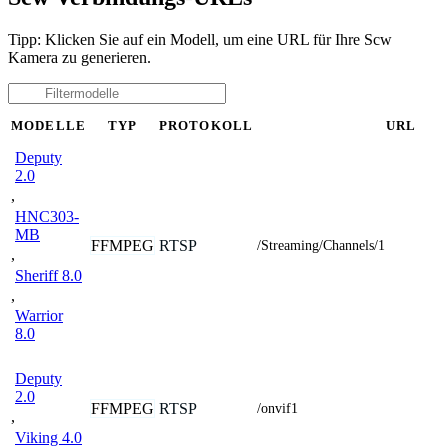
Tipp: Klicken Sie auf ein Modell, um eine URL für Ihre Scw
Kamera zu generieren.
MODELLE
TYP
PROTOKOLL
URL
Deputy
2.0
,
HNC303-
MB
FFMPEG
RTSP
/Streaming/Channels/1
,
Sheriff 8.0
,
Warrior
8.0
Deputy
2.0
FFMPEG
RTSP
/onvif1
,
Viking 4.0