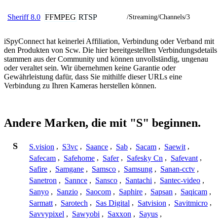
FFMPEG
RTSP
Sheriff 8.0
/Streaming/Channels/3
iSpyConnect hat keinerlei Affiliation, Verbindung oder Verband mit
den Produkten von Scw. Die hier bereitgestellten Verbindungsdetails
stammen aus der Community und können unvollständig, ungenau
oder veraltet sein. Wir übernehmen keine Garantie oder
Gewährleistung dafür, dass Sie mithilfe dieser URLs eine
Verbindung zu Ihren Kameras herstellen können.
Andere Marken, die mit "S" beginnen.
S
S.vision
,
S3vc
,
Saance
,
Sab
,
Sacam
,
Saewit
,
Safecam
,
Safehome
,
Safer
,
Safesky Cn
,
Safevant
,
Safire
,
Samgane
,
Samsco
,
Samsung
,
Sanan-cctv
,
Sanetron
,
Sannce
,
Sansco
,
Santachi
,
Santec-video
,
Sanyo
,
Sanzio
,
Saocom
,
Saphire
,
Sapsan
,
Saqicam
,
Sarmatt
,
Sarotech
,
Sas Digital
,
Satvision
,
Savitmicro
,
Savvypixel
,
Sawyobi
,
Saxxon
,
Sayus
,