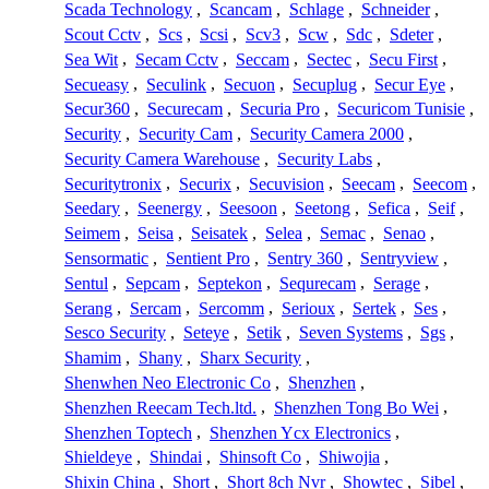
Scada Technology
,
Scancam
,
Schlage
,
Schneider
,
Scout Cctv
,
Scs
,
Scsi
,
Scv3
,
Scw
,
Sdc
,
Sdeter
,
Sea Wit
,
Secam Cctv
,
Seccam
,
Sectec
,
Secu First
,
Secueasy
,
Seculink
,
Secuon
,
Secuplug
,
Secur Eye
,
Secur360
,
Securecam
,
Securia Pro
,
Securicom Tunisie
,
Security
,
Security Cam
,
Security Camera 2000
,
Security Camera Warehouse
,
Security Labs
,
Securitytronix
,
Securix
,
Secuvision
,
Seecam
,
Seecom
,
Seedary
,
Seenergy
,
Seesoon
,
Seetong
,
Sefica
,
Seif
,
Seimem
,
Seisa
,
Seisatek
,
Selea
,
Semac
,
Senao
,
Sensormatic
,
Sentient Pro
,
Sentry 360
,
Sentryview
,
Sentul
,
Sepcam
,
Septekon
,
Sequrecam
,
Serage
,
Serang
,
Sercam
,
Sercomm
,
Serioux
,
Sertek
,
Ses
,
Sesco Security
,
Seteye
,
Setik
,
Seven Systems
,
Sgs
,
Shamim
,
Shany
,
Sharx Security
,
Shenwhen Neo Electronic Co
,
Shenzhen
,
Shenzhen Reecam Tech.ltd.
,
Shenzhen Tong Bo Wei
,
Shenzhen Toptech
,
Shenzhen Ycx Electronics
,
Shieldeye
,
Shindai
,
Shinsoft Co
,
Shiwojia
,
Shixin China
,
Short
,
Short 8ch Nvr
,
Showtec
,
Sibel
,