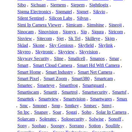
Sibo
,
Sichuan
,
Siemens
,
Siepem
,
Sightlogix
,
Sigma Electronics
,
Sigmatel
,
Signet
,
Sikvio
,
Silent Sentinel
,
Silicon Labs
,
Silvus
,
Simi Ip Camera Viewer
,
Simicam
,
Simshine
,
Sineoji
,
Sinocam
,
Sinovision
,
Sionyx
,
Sip
,
Siqura
,
Siricom
,
Sisview
,
Sitecom
,
Sjet
,
Sk Tel
,
Skilleye
,
Skjm
,
Sklad
,
Skone
,
Sky Genious
,
Skyfield
,
Skylink
,
Skyreo
,
Skytronic
,
Skyview
,
Skyvision
,
Skyway Security
,
Sline
,
Smallcell
,
Smanos
,
Smar
,
Smart
,
Smart Cloud Camera
,
Smart Hd Wifi Camera
,
Smart Home
,
Smart Industry
,
Smart Net Camera
,
Smart Pixel
,
Smart Zoom
,
Smart380
,
Smartcam
,
Smartec
,
Smarteye
,
Smartfrog
,
Smartguard
,
Smartiscam
,
Smartit
,
Smartrol
,
Smartsecurity
,
Smartsf
,
Smarttek
,
Smartview
,
Smartvision
,
Smartwares
,
Smax
,
Smc
,
Smonet
,
Smp
,
Smtkey
,
Smtsec
,
Smvi
,
Sn Ipc
,
Snapav
,
Soar
,
Soggi
,
Soho
,
Solar Ip Camera
,
Solarcam
,
Soleratec
,
Solosecurity
,
Solwise
,
Sonoff
,
Sony
,
Soohao
,
Soospy
,
Sorrano
,
Sotion
,
Soullife
,