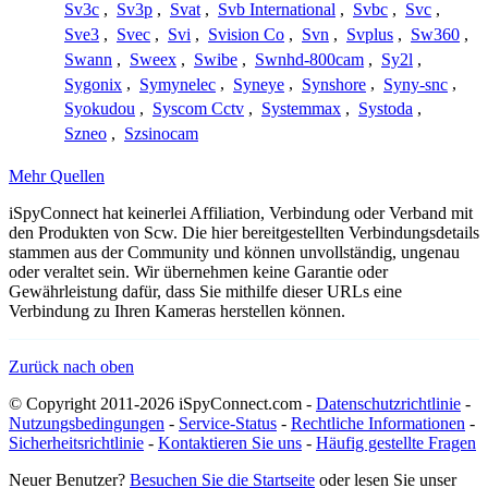
Sv3c
,
Sv3p
,
Svat
,
Svb International
,
Svbc
,
Svc
,
Sve3
,
Svec
,
Svi
,
Svision Co
,
Svn
,
Svplus
,
Sw360
,
Swann
,
Sweex
,
Swibe
,
Swnhd-800cam
,
Sy2l
,
Sygonix
,
Symynelec
,
Syneye
,
Synshore
,
Syny-snc
,
Syokudou
,
Syscom Cctv
,
Systemmax
,
Systoda
,
Szneo
,
Szsinocam
Mehr Quellen
iSpyConnect hat keinerlei Affiliation, Verbindung oder Verband mit
den Produkten von Scw. Die hier bereitgestellten Verbindungsdetails
stammen aus der Community und können unvollständig, ungenau
oder veraltet sein. Wir übernehmen keine Garantie oder
Gewährleistung dafür, dass Sie mithilfe dieser URLs eine
Verbindung zu Ihren Kameras herstellen können.
Zurück nach oben
© Copyright 2011-2026 iSpyConnect.com -
Datenschutzrichtlinie
-
Nutzungsbedingungen
-
Service-Status
-
Rechtliche Informationen
-
Sicherheitsrichtlinie
-
Kontaktieren Sie uns
-
Häufig gestellte Fragen
Neuer Benutzer?
Besuchen Sie die Startseite
oder lesen Sie unser