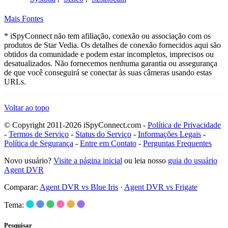
Mais Fontes
* iSpyConnect não tem afiliação, conexão ou associação com os
produtos de Star Vedia. Os detalhes de conexão fornecidos aqui são
obtidos da comunidade e podem estar incompletos, imprecisos ou
desatualizados. Não fornecemos nenhuma garantia ou assegurança
de que você conseguirá se conectar às suas câmeras usando estas
URLs.
Voltar ao topo
© Copyright 2011-2026 iSpyConnect.com -
Política de Privacidade
-
Termos de Serviço
-
Status do Serviço
-
Informações Legais
-
Política de Segurança
-
Entre em Contato
-
Perguntas Frequentes
Novo usuário?
Visite a página inicial
ou leia nosso
guia do usuário
Agent DVR
Comparar:
Agent DVR vs Blue Iris
·
Agent DVR vs Frigate
Tema:
Pesquisar