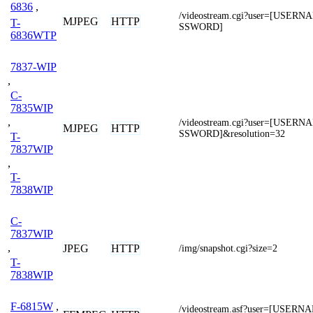
6836
,
/videostream.cgi?user=[USER
MJPEG
HTTP
T-
SSWORD]
6836WTP
7837-WIP
,
C-
7835WIP
,
/videostream.cgi?user=[USER
MJPEG
HTTP
SSWORD]&resolution=32
T-
7837WIP
,
T-
7838WIP
C-
7837WIP
,
JPEG
HTTP
/img/snapshot.cgi?size=2
T-
7838WIP
F-6815W
,
/videostream.asf?user=[USER