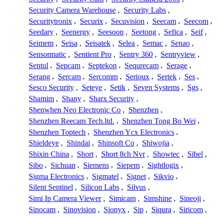
Security Camera Warehouse
,
Security Labs
,
Securitytronix
,
Securix
,
Secuvision
,
Seecam
,
Seecom
,
Seedary
,
Seenergy
,
Seesoon
,
Seetong
,
Sefica
,
Seif
,
Seimem
,
Seisa
,
Seisatek
,
Selea
,
Semac
,
Senao
,
Sensormatic
,
Sentient Pro
,
Sentry 360
,
Sentryview
,
Sentul
,
Sepcam
,
Septekon
,
Sequrecam
,
Serage
,
Serang
,
Sercam
,
Sercomm
,
Serioux
,
Sertek
,
Ses
,
Sesco Security
,
Seteye
,
Setik
,
Seven Systems
,
Sgs
,
Shamim
,
Shany
,
Sharx Security
,
Shenwhen Neo Electronic Co
,
Shenzhen
,
Shenzhen Reecam Tech.ltd.
,
Shenzhen Tong Bo Wei
,
Shenzhen Toptech
,
Shenzhen Ycx Electronics
,
Shieldeye
,
Shindai
,
Shinsoft Co
,
Shiwojia
,
Shixin China
,
Short
,
Short 8ch Nvr
,
Showtec
,
Sibel
,
Sibo
,
Sichuan
,
Siemens
,
Siepem
,
Sightlogix
,
Sigma Electronics
,
Sigmatel
,
Signet
,
Sikvio
,
Silent Sentinel
,
Silicon Labs
,
Silvus
,
Simi Ip Camera Viewer
,
Simicam
,
Simshine
,
Sineoji
,
Sinocam
,
Sinovision
,
Sionyx
,
Sip
,
Siqura
,
Siricom
,