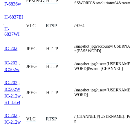
FFMPEG
HTTP
SSWORD]&resolution=64&rate=
F-6836w
H-6837EI
,
VLC
RTSP
/H264
H-
6837WI
/snapshot.jpg?account=[USERN
IC-202
JPEG
HTTP
=[PASSWORD]
IC-202
,
/snapshot.jpg?user=[USERNA
JPEG
HTTP
WORD]&strm=[CHANNEL]
IC502w
IC-202
,
IC502W
,
/snapshot.jpg?user=[USERNA
JPEG
HTTP
WORD]
IC-212w
,
ST-1354
IC-202
,
/[CHANNEL]/[USERNAME]:[P
VLC
RTSP
n
IC-212w