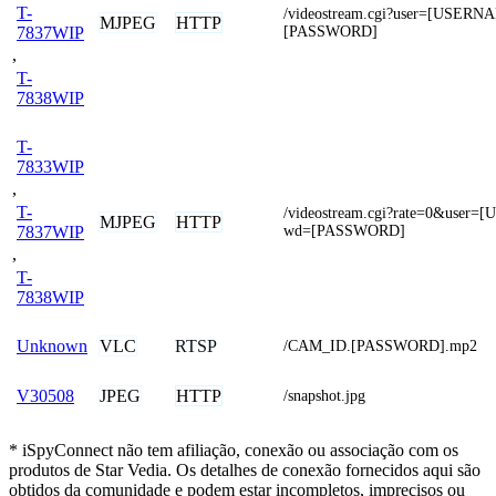
T-
/videostream.cgi?user=[USERN
MJPEG
HTTP
[PASSWORD]
7837WIP
,
T-
7838WIP
T-
7833WIP
,
T-
/videostream.cgi?rate=0&use
MJPEG
HTTP
wd=[PASSWORD]
7837WIP
,
T-
7838WIP
VLC
RTSP
Unknown
/CAM_ID.[PASSWORD].mp2
JPEG
HTTP
V30508
/snapshot.jpg
* iSpyConnect não tem afiliação, conexão ou associação com os
produtos de Star Vedia. Os detalhes de conexão fornecidos aqui são
obtidos da comunidade e podem estar incompletos, imprecisos ou