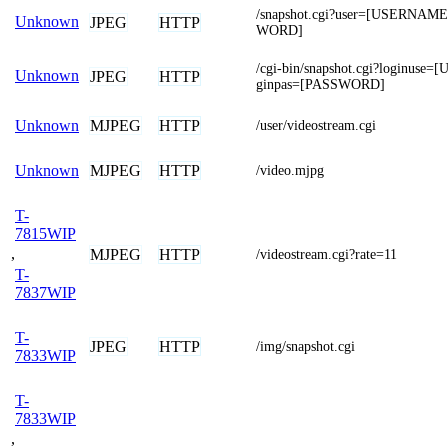
/snapshot.cgi?user=[USERNA
Unknown
JPEG
HTTP
WORD]
/cgi-bin/snapshot.cgi?loginus
Unknown
JPEG
HTTP
ginpas=[PASSWORD]
MJPEG
HTTP
Unknown
/user/videostream.cgi
MJPEG
HTTP
Unknown
/video.mjpg
T-
7815WIP
,
MJPEG
HTTP
/videostream.cgi?rate=11
T-
7837WIP
T-
JPEG
HTTP
/img/snapshot.cgi
7833WIP
T-
7833WIP
,