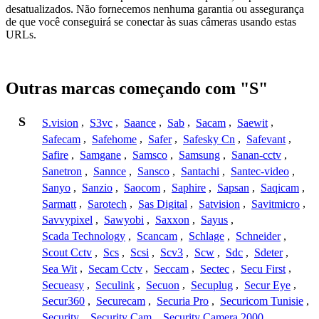
desatualizados. Não fornecemos nenhuma garantia ou assegurança
de que você conseguirá se conectar às suas câmeras usando estas
URLs.
Outras marcas começando com "S"
S
S.vision
,
S3vc
,
Saance
,
Sab
,
Sacam
,
Saewit
,
Safecam
,
Safehome
,
Safer
,
Safesky Cn
,
Safevant
,
Safire
,
Samgane
,
Samsco
,
Samsung
,
Sanan-cctv
,
Sanetron
,
Sannce
,
Sansco
,
Santachi
,
Santec-video
,
Sanyo
,
Sanzio
,
Saocom
,
Saphire
,
Sapsan
,
Saqicam
,
Sarmatt
,
Sarotech
,
Sas Digital
,
Satvision
,
Savitmicro
,
Savvypixel
,
Sawyobi
,
Saxxon
,
Sayus
,
Scada Technology
,
Scancam
,
Schlage
,
Schneider
,
Scout Cctv
,
Scs
,
Scsi
,
Scv3
,
Scw
,
Sdc
,
Sdeter
,
Sea Wit
,
Secam Cctv
,
Seccam
,
Sectec
,
Secu First
,
Secueasy
,
Seculink
,
Secuon
,
Secuplug
,
Secur Eye
,
Secur360
,
Securecam
,
Securia Pro
,
Securicom Tunisie
,
Security
,
Security Cam
,
Security Camera 2000
,