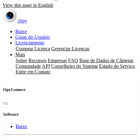
View this page in English
iSpy
Baixe
Guias do Usuário
Licenciamento
Comprar Licença
Gerenciar Licenças
Mais
Sobre
Recursos
Empresas
FAQ
Base de Dados de Câmeras
Comunidade
API
Conselheiro do Sistema
Estado do Serviço
Entre em Contato
iSpyConnect
Software
Baixe