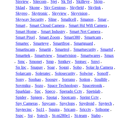
Sisview
,
Sitecom
,
Sjet
,
Sk Tel
,
Skilleye
,
Skjm
,
Sklad
,
Skone
,
Sky Genious
,
Skyfield
,
Skylink
,
Skyreo
,
Skytronic
,
Skyview
,
Skyvision
,
Skyway Security
,
Sline
,
Smallcell
,
Smanos
,
Smar
,
Smart
,
Smart Cloud Camera
,
Smart Hd Wifi Camera
,
Smart Home
,
Smart Industry
,
Smart Net Camera
,
Smart Pixel
,
Smart Zoom
,
Smart380
,
Smartcam
,
Smartec
,
Smarteye
,
Smartfrog
,
Smartguard
,
Smartiscam
,
Smartit
,
Smartrol
,
Smartsecurity
,
Smartsf
,
Smarttek
,
Smartview
,
Smartvision
,
Smartwares
,
Smax
,
Smc
,
Smonet
,
Smp
,
Smtkey
,
Smtsec
,
Smvi
,
Sn Ipc
,
Snapav
,
Soar
,
Soggi
,
Soho
,
Solar Ip Camera
,
Solarcam
,
Soleratec
,
Solosecurity
,
Solwise
,
Sonoff
,
Sony
,
Soohao
,
Soospy
,
Sorrano
,
Sotion
,
Soullife
,
Sovmiku
,
Sozo
,
Space Technology
,
Spacetronik
,
Sparklan
,
Spc
,
Speco
,
Sperado Cctv
,
Spetslab
,
Spider
,
Spigen
,
Spotai
,
Spotcam
,
Sprint Cctv
,
Spy Cameras
,
Spycam
,
Spyclops
,
Spydroid
,
Spytech
,
Spytecinc
,
Sq11
,
Squira
,
Sricam
,
Sricctv
,
Srihome
,
Sspc
,
Sst
,
Sstech
,
St-nt280e1
,
St-team
,
Stabo
,