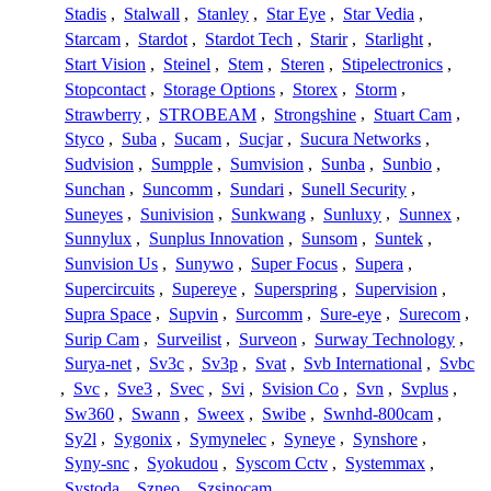
Stadis
,
Stalwall
,
Stanley
,
Star Eye
,
Star Vedia
,
Starcam
,
Stardot
,
Stardot Tech
,
Starir
,
Starlight
,
Start Vision
,
Steinel
,
Stem
,
Steren
,
Stipelectronics
,
Stopcontact
,
Storage Options
,
Storex
,
Storm
,
Strawberry
,
STROBEAM
,
Strongshine
,
Stuart Cam
,
Styco
,
Suba
,
Sucam
,
Sucjar
,
Sucura Networks
,
Sudvision
,
Sumpple
,
Sumvision
,
Sunba
,
Sunbio
,
Sunchan
,
Suncomm
,
Sundari
,
Sunell Security
,
Suneyes
,
Sunivision
,
Sunkwang
,
Sunluxy
,
Sunnex
,
Sunnylux
,
Sunplus Innovation
,
Sunsom
,
Suntek
,
Sunvision Us
,
Sunywo
,
Super Focus
,
Supera
,
Supercircuits
,
Supereye
,
Superspring
,
Supervision
,
Supra Space
,
Supvin
,
Surcomm
,
Sure-eye
,
Surecom
,
Surip Cam
,
Surveilist
,
Surveon
,
Surway Technology
,
Surya-net
,
Sv3c
,
Sv3p
,
Svat
,
Svb International
,
Svbc
,
Svc
,
Sve3
,
Svec
,
Svi
,
Svision Co
,
Svn
,
Svplus
,
Sw360
,
Swann
,
Sweex
,
Swibe
,
Swnhd-800cam
,
Sy2l
,
Sygonix
,
Symynelec
,
Syneye
,
Synshore
,
Syny-snc
,
Syokudou
,
Syscom Cctv
,
Systemmax
,
Systoda
,
Szneo
,
Szsinocam