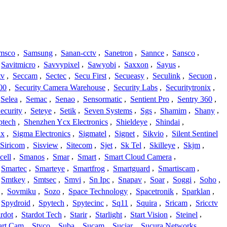
msco
,
Samsung
,
Sanan-cctv
,
Sanetron
,
Sannce
,
Sansco
,
Savitmicro
,
Savvypixel
,
Sawyobi
,
Saxxon
,
Sayus
,
tv
,
Seccam
,
Sectec
,
Secu First
,
Secueasy
,
Seculink
,
Secuon
,
00
,
Security Camera Warehouse
,
Security Labs
,
Securitytronix
,
Selea
,
Semac
,
Senao
,
Sensormatic
,
Sentient Pro
,
Sentry 360
,
ecurity
,
Seteye
,
Setik
,
Seven Systems
,
Sgs
,
Shamim
,
Shany
,
ptech
,
Shenzhen Ycx Electronics
,
Shieldeye
,
Shindai
,
ix
,
Sigma Electronics
,
Sigmatel
,
Signet
,
Sikvio
,
Silent Sentinel
Siricom
,
Sisview
,
Sitecom
,
Sjet
,
Sk Tel
,
Skilleye
,
Skjm
,
cell
,
Smanos
,
Smar
,
Smart
,
Smart Cloud Camera
,
Smartec
,
Smarteye
,
Smartfrog
,
Smartguard
,
Smartiscam
,
Smtkey
,
Smtsec
,
Smvi
,
Sn Ipc
,
Snapav
,
Soar
,
Soggi
,
Soho
,
,
Sovmiku
,
Sozo
,
Space Technology
,
Spacetronik
,
Sparklan
,
Spydroid
,
Spytech
,
Spytecinc
,
Sq11
,
Squira
,
Sricam
,
Sricctv
ardot
,
Stardot Tech
,
Starir
,
Starlight
,
Start Vision
,
Steinel
,
art Cam
,
Styco
,
Suba
,
Sucam
,
Sucjar
,
Sucura Networks
,