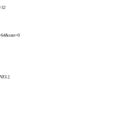
=32
=64&rate=0
NNEL]