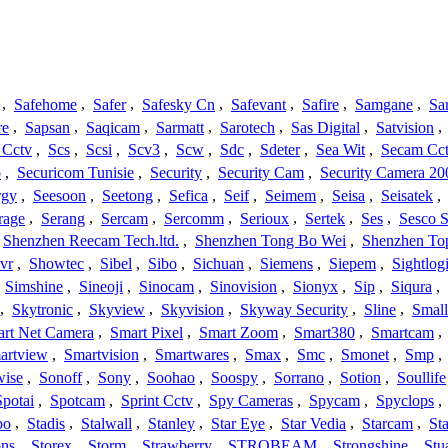
,
Safehome
,
Safer
,
Safesky Cn
,
Safevant
,
Safire
,
Samgane
,
Sa
re
,
Sapsan
,
Saqicam
,
Sarmatt
,
Sarotech
,
Sas Digital
,
Satvision
,
 Cctv
,
Scs
,
Scsi
,
Scv3
,
Scw
,
Sdc
,
Sdeter
,
Sea Wit
,
Secam Cc
o
,
Securicom Tunisie
,
Security
,
Security Cam
,
Security Camera 20
rgy
,
Seesoon
,
Seetong
,
Sefica
,
Seif
,
Seimem
,
Seisa
,
Seisatek
,
rage
,
Serang
,
Sercam
,
Sercomm
,
Serioux
,
Sertek
,
Ses
,
Sesco S
Shenzhen Reecam Tech.ltd.
,
Shenzhen Tong Bo Wei
,
Shenzhen To
vr
,
Showtec
,
Sibel
,
Sibo
,
Sichuan
,
Siemens
,
Siepem
,
Sightlog
,
Simshine
,
Sineoji
,
Sinocam
,
Sinovision
,
Sionyx
,
Sip
,
Siqura
,
,
Skytronic
,
Skyview
,
Skyvision
,
Skyway Security
,
Sline
,
Small
rt Net Camera
,
Smart Pixel
,
Smart Zoom
,
Smart380
,
Smartcam
,
artview
,
Smartvision
,
Smartwares
,
Smax
,
Smc
,
Smonet
,
Smp
,
wise
,
Sonoff
,
Sony
,
Soohao
,
Soospy
,
Sorrano
,
Sotion
,
Soullife
Spotai
,
Spotcam
,
Sprint Cctv
,
Spy Cameras
,
Spycam
,
Spyclops
,
bo
,
Stadis
,
Stalwall
,
Stanley
,
Star Eye
,
Star Vedia
,
Starcam
,
St
ons
,
Storex
,
Storm
,
Strawberry
,
STROBEAM
,
Strongshine
,
Stu