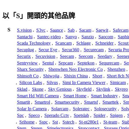
以「S」開頭的其他品牌
S
S.vision
,
S3vc
,
Saance
,
Sab
,
Sacam
,
Saewit
,
Safecam
Santachi
,
Santec-video
,
Sanyo
,
Sanzio
,
Saocom
,
Saphi
Scada Technology
,
Scancam
,
Schlage
,
Schneider
,
Scout
Secuplug
,
Secur Eye
,
Secur360
,
Securecam
,
Securia Pr
Securix
,
Secuvision
,
Seecam
,
Seecom
,
Seedary
,
Seene
Sentryview
,
Sentul
,
Sepcam
,
Septekon
,
Sequrecam
,
Se
Sharx Security
,
Shenwhen Neo Electronic Co
,
Shenzhen
,
Shinsoft Co
,
Shiwojia
,
Shixin China
,
Short
,
Short 8ch N
,
Silicon Labs
,
Silvus
,
Simi Ip Camera Viewer
,
Simicam
Sklad
,
Skone
,
Sky Genious
,
Skyfield
,
Skylink
,
Skyreo
Smart Hd Wifi Camera
,
Smart Home
,
Smart Industry
,
Sma
Smartit
,
Smartrol
,
Smartsecurity
,
Smartsf
,
Smarttek
,
Sm
Solar Ip Camera
,
Solarcam
,
Soleratec
,
Solosecurity
,
Sol
Spc
,
Speco
,
Sperado Cctv
,
Spetslab
,
Spider
,
Spigen
,
,
Srihome
,
Sspc
,
Sst
,
Sstech
,
St-nt280e1
,
St-team
,
Sta
Stem
,
Steren
,
Stipelectronics
,
Stopcontact
,
Storage Opti