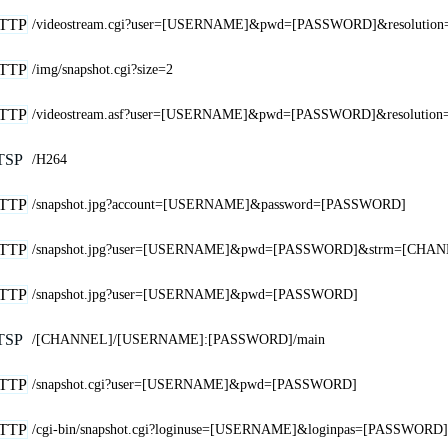
TTP
/videostream.cgi?user=[USERNAME]&pwd=[PASSWORD]&resolution
TTP
/img/snapshot.cgi?size=2
TTP
/videostream.asf?user=[USERNAME]&pwd=[PASSWORD]&resolution
TSP
/H264
TTP
/snapshot.jpg?account=[USERNAME]&password=[PASSWORD]
TTP
/snapshot.jpg?user=[USERNAME]&pwd=[PASSWORD]&strm=[CHA
TTP
/snapshot.jpg?user=[USERNAME]&pwd=[PASSWORD]
TSP
/[CHANNEL]/[USERNAME]:[PASSWORD]/main
TTP
/snapshot.cgi?user=[USERNAME]&pwd=[PASSWORD]
TTP
/cgi-bin/snapshot.cgi?loginuse=[USERNAME]&loginpas=[PASSWORD]