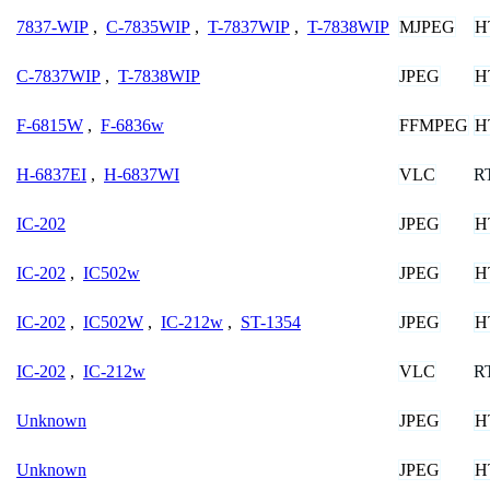
MJPEG
H
7837-WIP
,
C-7835WIP
,
T-7837WIP
,
T-7838WIP
JPEG
H
C-7837WIP
,
T-7838WIP
FFMPEG
H
F-6815W
,
F-6836w
VLC
R
H-6837EI
,
H-6837WI
JPEG
H
IC-202
JPEG
H
IC-202
,
IC502w
JPEG
H
IC-202
,
IC502W
,
IC-212w
,
ST-1354
VLC
R
IC-202
,
IC-212w
JPEG
H
Unknown
JPEG
H
Unknown