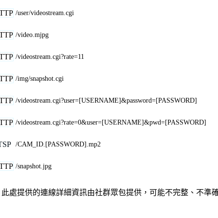
TTP
/user/videostream.cgi
TTP
/video.mjpg
TTP
/videostream.cgi?rate=11
TTP
/img/snapshot.cgi
TTP
/videostream.cgi?user=[USERNAME]&password=[PASSWORD]
TTP
/videostream.cgi?rate=0&user=[USERNAME]&pwd=[PASSWORD]
TSP
/CAM_ID.[PASSWORD].mp2
TTP
/snapshot.jpg
何關聯、聯繫或關係。此處提供的連線詳細資訊由社群眾包提供，可能不完整