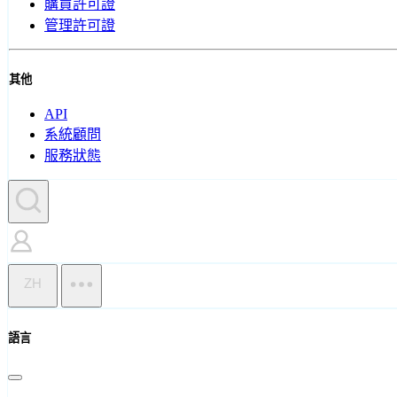
購買許可證
管理許可證
其他
API
系統顧問
服務狀態
ZH
語言