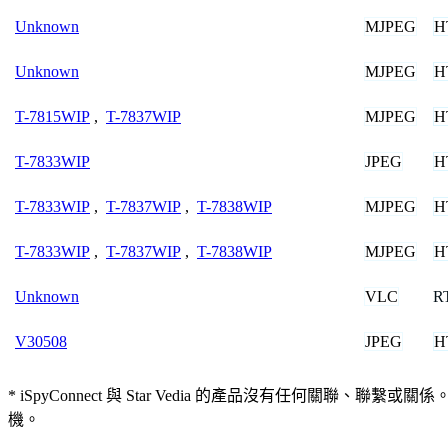
MJPEG
H
Unknown
MJPEG
H
Unknown
MJPEG
H
T-7815WIP
,
T-7837WIP
JPEG
H
T-7833WIP
MJPEG
H
T-7833WIP
,
T-7837WIP
,
T-7838WIP
MJPEG
H
T-7833WIP
,
T-7837WIP
,
T-7838WIP
VLC
R
Unknown
JPEG
H
V30508
* iSpyConnect 與 Star Vedia 的產品沒有任
機。