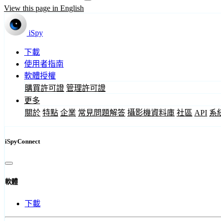
View this page in English
iSpy
下載
使用者指南
軟體授權
購買許可證
管理許可證
更多
關於
特點
企業
常見問題解答
攝影機資料庫
社區
API
系
iSpyConnect
軟體
下載