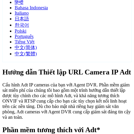
हिन्दी
Bahasa Indonesia
Italiano
日本語
한국어
Polski
Português
Tiếng Việt
中文(简体)
中文(繁體)
Hướng dẫn Thiết lập URL Camera IP Adt
Cấu hình Adt IP cameras của bạn với Agent DVR. Phần mềm giám
sát miễn phí của chúng tôi bao gồm một trình hướng dẫn thiết lập
được tùy chỉnh cho các mô hình Adt, và khả năng tương thích
ONVIF và RTSP cung cấp cho bạn các tùy chọn kết nối linh hoạt
trên các nền tảng. Dù cho bảo mật nhà riêng hay giám sát văn
phòng, Adt cameras với Agent DVR cung cấp giám sát đáng tin cậy
và an toàn.
Phần mềm tương thích với Adt*