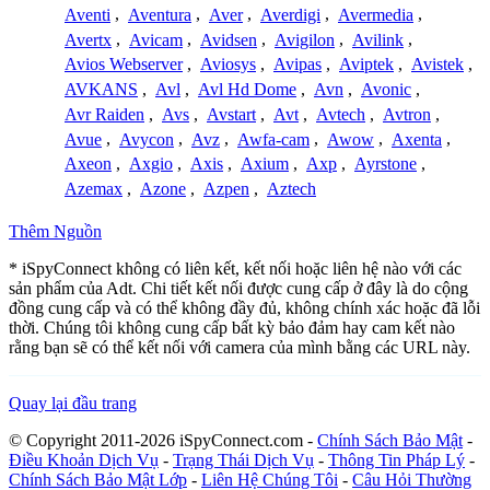
Aventi
,
Aventura
,
Aver
,
Averdigi
,
Avermedia
,
Avertx
,
Avicam
,
Avidsen
,
Avigilon
,
Avilink
,
Avios Webserver
,
Aviosys
,
Avipas
,
Aviptek
,
Avistek
,
AVKANS
,
Avl
,
Avl Hd Dome
,
Avn
,
Avonic
,
Avr Raiden
,
Avs
,
Avstart
,
Avt
,
Avtech
,
Avtron
,
Avue
,
Avycon
,
Avz
,
Awfa-cam
,
Awow
,
Axenta
,
Axeon
,
Axgio
,
Axis
,
Axium
,
Axp
,
Ayrstone
,
Azemax
,
Azone
,
Azpen
,
Aztech
Thêm Nguồn
* iSpyConnect không có liên kết, kết nối hoặc liên hệ nào với các
sản phẩm của Adt. Chi tiết kết nối được cung cấp ở đây là do cộng
đồng cung cấp và có thể không đầy đủ, không chính xác hoặc đã lỗi
thời. Chúng tôi không cung cấp bất kỳ bảo đảm hay cam kết nào
rằng bạn sẽ có thể kết nối với camera của mình bằng các URL này.
Quay lại đầu trang
© Copyright 2011-2026 iSpyConnect.com -
Chính Sách Bảo Mật
-
Điều Khoản Dịch Vụ
-
Trạng Thái Dịch Vụ
-
Thông Tin Pháp Lý
-
Chính Sách Bảo Mật Lớp
-
Liên Hệ Chúng Tôi
-
Câu Hỏi Thường