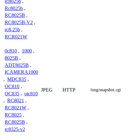
rc8025b
,
Rc8025b
,
RC8025B
,
RC8025B-V2
,
rc8-25b
,
RCR021W
0c810
,
1000
,
8025B
,
ADT8025B
,
ICAMERA1000
,
MDC835
,
OC810
,
JPEG
HTTP
/img/snapshot.cgi
OC835
,
otc810
,
RC8021
,
RC8021W
,
RC8025
,
RC8025B
,
rc8325-v2