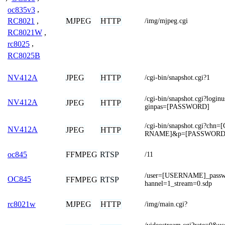
oc835v3
,
MJPEG
HTTP
RC8021
,
/img/mjpeg.cgi
RC8021W
,
rc8025
,
RC8025B
JPEG
HTTP
NV412A
/cgi-bin/snapshot.cgi?1
/cgi-bin/snapshot.cgi?lo
NV412A
JPEG
HTTP
ginpas=[PASSWORD]
/cgi-bin/snapshot.cgi?c
NV412A
JPEG
HTTP
RNAME]&p=[PASSWORD
FFMPEG
RTSP
oc845
/11
/user=[USERNAME]_pass
OC845
FFMPEG
RTSP
hannel=1_stream=0.sdp
MJPEG
HTTP
rc8021w
/img/main.cgi?