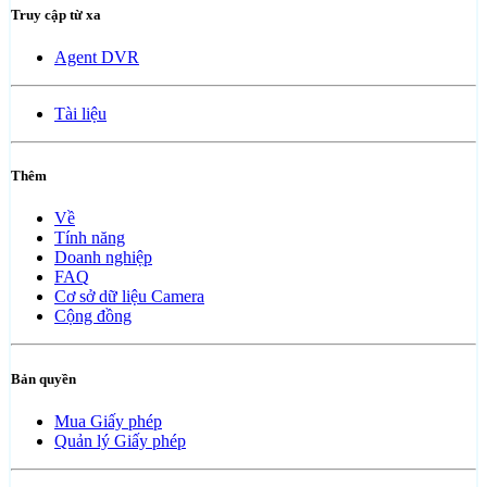
Truy cập từ xa
Agent DVR
Tài liệu
Thêm
Về
Tính năng
Doanh nghiệp
FAQ
Cơ sở dữ liệu Camera
Cộng đồng
Bản quyền
Mua Giấy phép
Quản lý Giấy phép