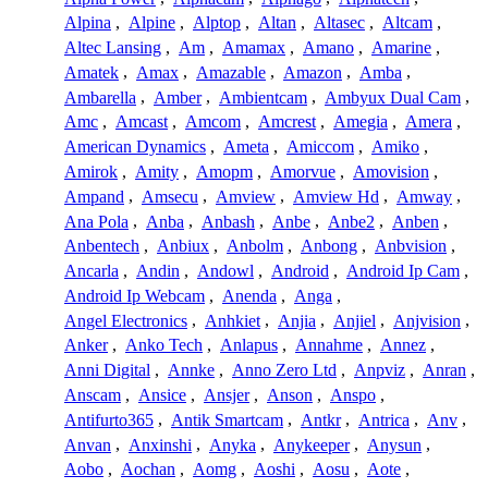
Alpina
,
Alpine
,
Alptop
,
Altan
,
Altasec
,
Altcam
,
Altec Lansing
,
Am
,
Amamax
,
Amano
,
Amarine
,
Amatek
,
Amax
,
Amazable
,
Amazon
,
Amba
,
Ambarella
,
Amber
,
Ambientcam
,
Ambyux Dual Cam
,
Amc
,
Amcast
,
Amcom
,
Amcrest
,
Amegia
,
Amera
,
American Dynamics
,
Ameta
,
Amiccom
,
Amiko
,
Amirok
,
Amity
,
Amopm
,
Amorvue
,
Amovision
,
Ampand
,
Amsecu
,
Amview
,
Amview Hd
,
Amway
,
Ana Pola
,
Anba
,
Anbash
,
Anbe
,
Anbe2
,
Anben
,
Anbentech
,
Anbiux
,
Anbolm
,
Anbong
,
Anbvision
,
Ancarla
,
Andin
,
Andowl
,
Android
,
Android Ip Cam
,
Android Ip Webcam
,
Anenda
,
Anga
,
Angel Electronics
,
Anhkiet
,
Anjia
,
Anjiel
,
Anjvision
,
Anker
,
Anko Tech
,
Anlapus
,
Annahme
,
Annez
,
Anni Digital
,
Annke
,
Anno Zero Ltd
,
Anpviz
,
Anran
,
Anscam
,
Ansice
,
Ansjer
,
Anson
,
Anspo
,
Antifurto365
,
Antik Smartcam
,
Antkr
,
Antrica
,
Anv
,
Anvan
,
Anxinshi
,
Anyka
,
Anykeeper
,
Anysun
,
Aobo
,
Aochan
,
Aomg
,
Aoshi
,
Aosu
,
Aote
,