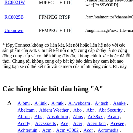
/videostream.cgi?rate=0
RC8021W
MJPEG
HTTP
wd=[PASSWORD]
FFMPEG
RTSP
RC8025B
/cam/realmonitor?channel=
FFMPEG
HTTP
Unknown
/img/main.cgi?next_file=m
* iSpyConnect không có liên kết, kết nối hoặc liên hệ nào với các
sản phẩm của Adt. Chi tiết kết nối được cung cấp ở đây là do cộng
đồng cung cấp và có thể không đầy đủ, không chính xác hoặc đã lỗi
thời. Chúng tôi không cung cấp bất kỳ bảo đảm hay cam kết nào
rằng bạn sẽ có thể kết nối với camera của mình bằng các URL này.
Các hãng khác bắt đầu bằng "A"
A
A-bmi
,
A-link
,
A-mtk
,
A1webcam
,
A4tech
,
Aanke
,
Abelcam
,
Abient Weather
,
Abo
,
Abr
,
Abr Security
,
Abron
,
Abs
,
Absolutron
,
Abus
,
Ac38xx
,
Acam
,
Accfly
,
Accsxperts
,
Ace
,
Acer
,
Aceri-bcn
,
Acesee
,
Achtertuin
,
Acm
,
Acm-v3002
,
Acor
,
Acromedia
,