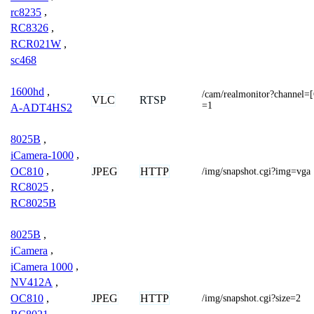
rc8235
,
RC8326
,
RCR021W
,
sc468
1600hd
,
/cam/realmonitor?channe
VLC
RTSP
=1
A-ADT4HS2
8025B
,
iCamera-1000
,
OC810
,
JPEG
HTTP
/img/snapshot.cgi?img=vga
RC8025
,
RC8025B
8025B
,
iCamera
,
iCamera 1000
,
NV412A
,
JPEG
HTTP
OC810
,
/img/snapshot.cgi?size=2