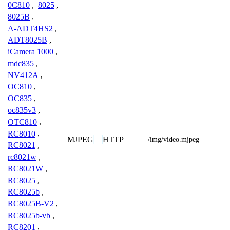
0C810
,
8025
,
8025B
,
A-ADT4HS2
,
ADT8025B
,
iCamera 1000
,
mdc835
,
NV412A
,
OC810
,
OC835
,
oc835v3
,
OTC810
,
RC8010
,
MJPEG
HTTP
/img/video.mjpeg
RC8021
,
rc8021w
,
RC8021W
,
RC8025
,
RC8025b
,
RC8025B-V2
,
RC8025b-vb
,
RC8201
,