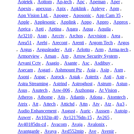
Aotetek
,
Aottom
,
Ap-tech
,
Apc
,
Apeman
,
Aper
,
Apexis
,
apexxus
,
Apix
,
Apklink
,
Apleye
,
Apm
,
Apn Vision Ltd.
,
Apogee
,
Aposonic
,
App Cam 35
,
Apple
,
Applesonic
,
Applink
,
Appo
,
Appro
,
Approx
,
Aprica
,
Apti
,
Aptina
,
Aqara
,
Aqua
,
Aquila
,
Ar3210
,
Aran
,
Arcctv
,
Archos
,
Arcvision
,
Area
,
Area51
,
Arebi
,
Arecont
,
Arenti
,
Argom Tech
,
Argos
,
Argus
,
Argusleader
,
Arit
,
Arlotto
,
Arm
,
Arma-tech
,
Armorview
,
Arnan
,
Arp
,
Arrow Security System
,
Arvani Cctv
,
Asagio
,
Asante
,
Asc
,
Asdibuy
,
Asecam
,
Asgari
,
Ashmount Ptz
,
Asia
,
Asip
,
Asm
,
Asoni
,
Aspac
,
Asrock
,
Astak
,
Asterix
,
Asti
,
Astr
,
Astra Streaming
,
Astrind
,
Astroghost
,
Astrum
,
Astun
,
Asus
,
Asutech
,
Asw-006
,
Aszhonga
,
At Vision
,
Atheros
,
Athome
,
Atis
,
Atlantis
,
Atlona
,
Atomtech
,
Atrix
,
Att
,
Attech
,
Attichd
,
Attn
,
Atv
,
Atz
,
Au3
,
Audio Enhancement
,
August
,
Auric
,
Aussen
,
Autoip
,
Auwer
,
Av102ip-40
,
Av12176dn-15
,
Av265
,
Av40185dn-cd
,
Avacom
,
Avaja
,
Avalonix
,
Avantgarde
,
Avaya
,
Avd552mip
,
Ave
,
Avenir
,