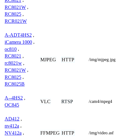
RC8021
,
RC8021W
,
RC8025
,
RCR021W
A-ADT4HS2
,
iCamera 1000
,
oc810
,
RC8021
,
MJPEG
HTTP
/img/mjpeg.jpg
rc8021w
,
RC8021W
,
RC8025
,
RC8025B
A--4HS2
,
VLC
RTSP
/cam4/mpeg4
OC845
AD412
,
nv412a
,
NV412a
,
FFMPEG
HTTP
/img/video.asf