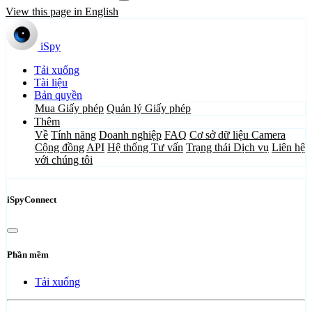
View this page in English
iSpy
Tải xuống
Tài liệu
Bản quyền
Mua Giấy phép
Quản lý Giấy phép
Thêm
Về
Tính năng
Doanh nghiệp
FAQ
Cơ sở dữ liệu Camera
Cộng đồng
API
Hệ thống Tư vấn
Trạng thái Dịch vụ
Liên hệ
với chúng tôi
iSpyConnect
Phần mềm
Tải xuống