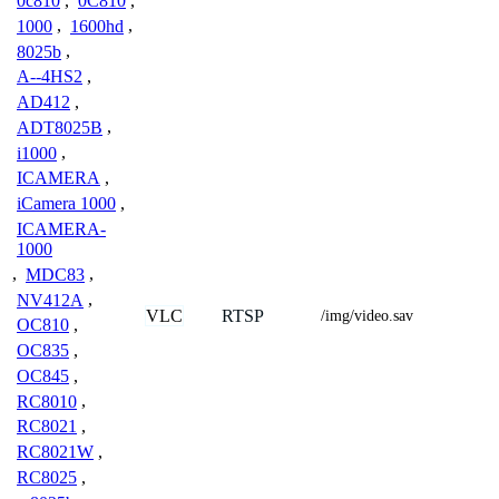
0c810
,
0C810
,
1000
,
1600hd
,
8025b
,
A--4HS2
,
AD412
,
ADT8025B
,
i1000
,
ICAMERA
,
iCamera 1000
,
ICAMERA-
1000
,
MDC83
,
NV412A
,
VLC
RTSP
/img/video.sav
OC810
,
OC835
,
OC845
,
RC8010
,
RC8021
,
RC8021W
,
RC8025
,