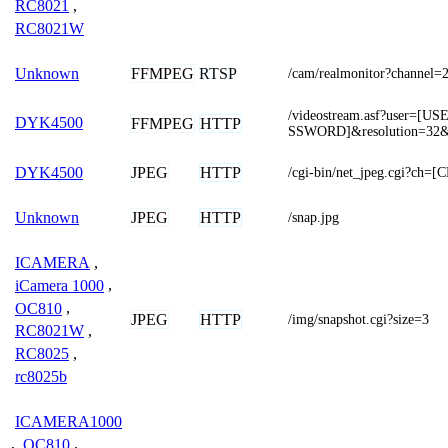
RC8021
,
RC8021W
FFMPEG
RTSP
Unknown
/cam/realmonitor?channel=
/videostream.asf?user=
DYK4500
FFMPEG
HTTP
SSWORD]&resolution=32&
JPEG
HTTP
DYK4500
/cgi-bin/net_jpeg.cgi?ch
JPEG
HTTP
Unknown
/snap.jpg
ICAMERA
,
iCamera 1000
,
OC810
,
JPEG
HTTP
/img/snapshot.cgi?size=3
RC8021W
,
RC8025
,
rc8025b
ICAMERA1000
,
OC810
,