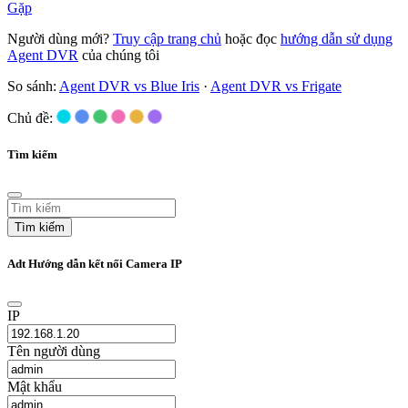
Gặp
Người dùng mới?
Truy cập trang chủ
hoặc đọc
hướng dẫn sử dụng
Agent DVR
của chúng tôi
So sánh:
Agent DVR vs Blue Iris
·
Agent DVR vs Frigate
Chủ đề:
Tìm kiếm
Tìm kiếm
Adt Hướng dẫn kết nối Camera IP
IP
Tên người dùng
Mật khẩu