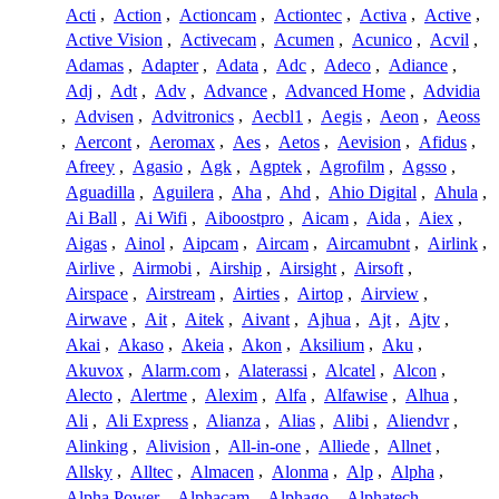
Acti
,
Action
,
Actioncam
,
Actiontec
,
Activa
,
Active
,
Active Vision
,
Activecam
,
Acumen
,
Acunico
,
Acvil
,
Adamas
,
Adapter
,
Adata
,
Adc
,
Adeco
,
Adiance
,
Adj
,
Adt
,
Adv
,
Advance
,
Advanced Home
,
Advidia
,
Advisen
,
Advitronics
,
Aecbl1
,
Aegis
,
Aeon
,
Aeoss
,
Aercont
,
Aeromax
,
Aes
,
Aetos
,
Aevision
,
Afidus
,
Afreey
,
Agasio
,
Agk
,
Agptek
,
Agrofilm
,
Agsso
,
Aguadilla
,
Aguilera
,
Aha
,
Ahd
,
Ahio Digital
,
Ahula
,
Ai Ball
,
Ai Wifi
,
Aiboostpro
,
Aicam
,
Aida
,
Aiex
,
Aigas
,
Ainol
,
Aipcam
,
Aircam
,
Aircamubnt
,
Airlink
,
Airlive
,
Airmobi
,
Airship
,
Airsight
,
Airsoft
,
Airspace
,
Airstream
,
Airties
,
Airtop
,
Airview
,
Airwave
,
Ait
,
Aitek
,
Aivant
,
Ajhua
,
Ajt
,
Ajtv
,
Akai
,
Akaso
,
Akeia
,
Akon
,
Aksilium
,
Aku
,
Akuvox
,
Alarm.com
,
Alaterassi
,
Alcatel
,
Alcon
,
Alecto
,
Alertme
,
Alexim
,
Alfa
,
Alfawise
,
Alhua
,
Ali
,
Ali Express
,
Alianza
,
Alias
,
Alibi
,
Aliendvr
,
Alinking
,
Alivision
,
All-in-one
,
Alliede
,
Allnet
,
Allsky
,
Alltec
,
Almacen
,
Alonma
,
Alp
,
Alpha
,
Alpha Power
,
Alphacam
,
Alphago
,
Alphatech
,