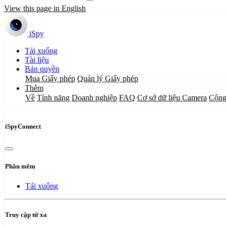
View this page in English
iSpy
Tải xuống
Tài liệu
Bản quyền
Mua Giấy phép
Quản lý Giấy phép
Thêm
Về
Tính năng
Doanh nghiệp
FAQ
Cơ sở dữ liệu Camera
Cộng
iSpyConnect
Phần mềm
Tải xuống
Truy cập từ xa