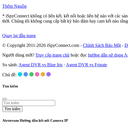
Thêm Nguồn
* iSpyConnect không có liên kết, kết nối hoặc liên hệ nào với các sả
thời. Chúng tôi không cung cấp bất kỳ bảo đảm hay cam kết nào rằng
Quay lại đầu trang
© Copyright 2011-2026 iSpyConnect.com -
Chính Sách Bảo Mật
-
Đ
Người dùng mới?
Truy cập trang chủ
hoặc đọc
hướng dẫn sử dụng 
So sánh:
Agent DVR vs Blue Iris
·
Agent DVR vs Frigate
Chủ đề:
Tìm kiếm
Tìm kiếm
Airstream Hướng dẫn kết nối Camera IP