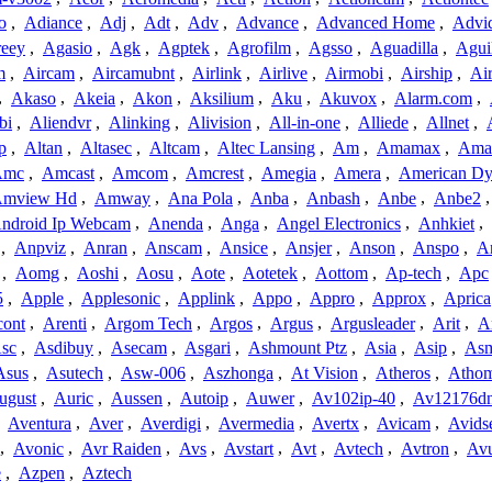
o
,
Adiance
,
Adj
,
Adt
,
Adv
,
Advance
,
Advanced Home
,
Advi
reey
,
Agasio
,
Agk
,
Agptek
,
Agrofilm
,
Agsso
,
Aguadilla
,
Agui
m
,
Aircam
,
Aircamubnt
,
Airlink
,
Airlive
,
Airmobi
,
Airship
,
Air
,
Akaso
,
Akeia
,
Akon
,
Aksilium
,
Aku
,
Akuvox
,
Alarm.com
,
bi
,
Aliendvr
,
Alinking
,
Alivision
,
All-in-one
,
Alliede
,
Allnet
,
p
,
Altan
,
Altasec
,
Altcam
,
Altec Lansing
,
Am
,
Amamax
,
Ama
Amc
,
Amcast
,
Amcom
,
Amcrest
,
Amegia
,
Amera
,
American Dy
mview Hd
,
Amway
,
Ana Pola
,
Anba
,
Anbash
,
Anbe
,
Anbe2
ndroid Ip Webcam
,
Anenda
,
Anga
,
Angel Electronics
,
Anhkiet
,
,
Anpviz
,
Anran
,
Anscam
,
Ansice
,
Ansjer
,
Anson
,
Anspo
,
An
,
Aomg
,
Aoshi
,
Aosu
,
Aote
,
Aotetek
,
Aottom
,
Ap-tech
,
Apc
5
,
Apple
,
Applesonic
,
Applink
,
Appo
,
Appro
,
Approx
,
Aprica
cont
,
Arenti
,
Argom Tech
,
Argos
,
Argus
,
Argusleader
,
Arit
,
Ar
sc
,
Asdibuy
,
Asecam
,
Asgari
,
Ashmount Ptz
,
Asia
,
Asip
,
As
Asus
,
Asutech
,
Asw-006
,
Aszhonga
,
At Vision
,
Atheros
,
Atho
ugust
,
Auric
,
Aussen
,
Autoip
,
Auwer
,
Av102ip-40
,
Av12176dn
,
Aventura
,
Aver
,
Averdigi
,
Avermedia
,
Avertx
,
Avicam
,
Avids
,
Avonic
,
Avr Raiden
,
Avs
,
Avstart
,
Avt
,
Avtech
,
Avtron
,
Av
e
,
Azpen
,
Aztech