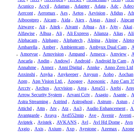
Acunico
,
Acvil
,
Adamas
,
Adapter
,
Adata
,
Adc
,
Adec
Aercont
,
Aeromax
,
Aes
,
Aetos
,
Aevision
,
Afidus
,
Af
Aiboostpro
,
Aicam
,
Aida
,
Aiex
,
Aigas
,
Ainol
,
Aipca
Airwave
,
Ait
,
Aitek
,
Aivant
,
Ajhua
,
Ajt
,
Ajtv
,
Akai
Alfawise
,
Alhua
,
Ali
,
Ali Express
,
Alianza
,
Alias
,
Ali
Alphacam
,
Alphago
,
Alphatech
,
Alpina
,
Alpine
,
Alpto
Ambarella
,
Amber
,
Ambientcam
,
Ambyux Dual Cam
,
,
Amorvue
,
Amovision
,
Ampand
,
Amsecu
,
Amview
,
A
Ancarla
,
Andin
,
Andowl
,
Android
,
Android Ip Cam
,
A
Annahme
,
Annez
,
Anni Digital
,
Annke
,
Anno Zero Ltd
Anxinshi
,
Anyka
,
Anykeeper
,
Anysun
,
Aobo
,
Aochan
Apm
,
Apn Vision Ltd.
,
Apogee
,
Aposonic
,
App Cam 3
Arcctv
,
Archos
,
Arcvision
,
Area
,
Area51
,
Arebi
,
Are
Arrow Security System
,
Arvani Cctv
,
Asagio
,
Asante
,
A
Astra Streaming
,
Astrind
,
Astroghost
,
Astrum
,
Astun
,
Attichd
,
Attn
,
Atv
,
Atz
,
Au3
,
Audio Enhancement
,
A
Avantgarde
,
Avaya
,
Avd552mip
,
Ave
,
Avenir
,
Aventi
Aviptek
,
Avistek
,
AVKANS
,
Avl
,
Avl Hd Dome
,
Avn
Axgio
,
Axis
,
Axium
,
Axp
,
Ayrstone
,
Azemax
,
Azon