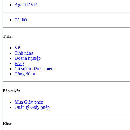
Agent DVR
Tài liệu
Thêm
Về
Tính năng
Doanh nghiệp
FAQ
Cơ sở dữ liệu Camera
Cộng đồng
Bản quyền
Mua Giấy phép
Quản lý Giấy phép
Khác