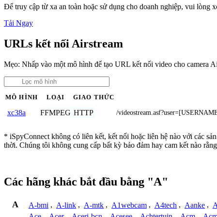
Để truy cập từ xa an toàn hoặc sử dụng cho doanh nghiệp, vui lòng
Tải Ngay
URLs kết nối Airstream
Mẹo: Nhấp vào một mô hình để tạo URL kết nối video cho camera Ai
MÔ HÌNH
LOẠI
GIAO THỨC
FFMPEG
HTTP
xc38a
/videostream.asf?user=[USERNA
* iSpyConnect không có liên kết, kết nối hoặc liên hệ nào với các sả
thời. Chúng tôi không cung cấp bất kỳ bảo đảm hay cam kết nào rằng
Các hãng khác bắt đầu bằng "A"
A
A-bmi
,
A-link
,
A-mtk
,
A1webcam
,
A4tech
,
Aanke
,
A
Ace
,
Acer
,
Aceri-bcn
,
Acesee
,
Achtertuin
,
Acm
,
Acm