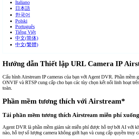
Italiano
日本語
한국어
Polski
Português
Tiếng Việt
中文(简体)
中文(繁體)
Hướng dẫn Thiết lập URL Camera IP Air
Cấu hình Airstream IP cameras của bạn với Agent DVR. Phần mềm giám
ONVIF và RTSP cung cấp cho bạn các tùy chọn kết nối linh hoạt trên
toàn.
Phần mềm tương thích với Airstream*
Tải phần mềm tương thích Airstream miễn phí xuốn
Agent DVR là phần mềm giám sát miễn phí được hỗ trợ bởi AI với khả n
nào, hỗ trợ số lượng camera không giới hạn và cung cấp quyền truy 