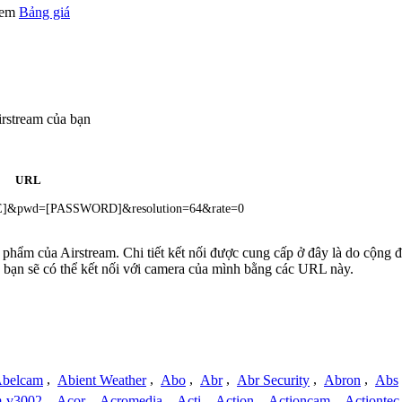
 xem
Bảng giá
rstream của bạn
URL
ME]&pwd=[PASSWORD]&resolution=64&rate=0
n phẩm của Airstream. Chi tiết kết nối được cung cấp ở đây là do cộng
 bạn sẽ có thể kết nối với camera của mình bằng các URL này.
belcam
,
Abient Weather
,
Abo
,
Abr
,
Abr Security
,
Abron
,
Abs
-v3002
,
Acor
,
Acromedia
,
Acti
,
Action
,
Actioncam
,
Actiontec