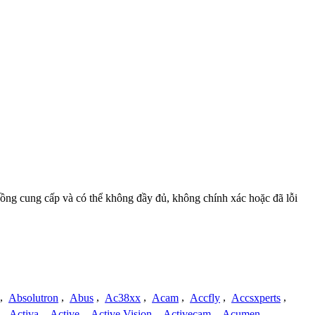
 đồng cung cấp và có thể không đầy đủ, không chính xác hoặc đã lỗi
,
Absolutron
,
Abus
,
Ac38xx
,
Acam
,
Accfly
,
Accsxperts
,
,
Activa
,
Active
,
Active Vision
,
Activecam
,
Acumen
,