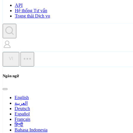
API
Hệ thống Tư vấn
Trạng thái Dịch vụ
VI
Ngôn ngữ
English
العربية
Deutsch
Español
Français
हिन्दी
Bahasa Indonesia