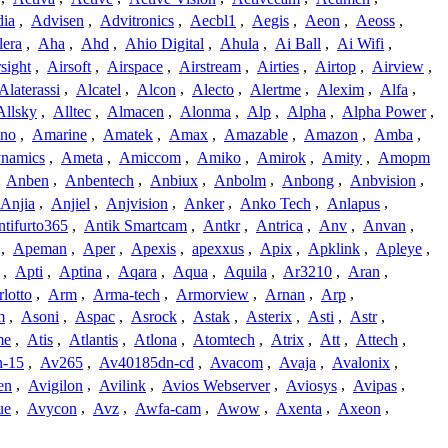
dia
,
Advisen
,
Advitronics
,
Aecbl1
,
Aegis
,
Aeon
,
Aeoss
,
lera
,
Aha
,
Ahd
,
Ahio Digital
,
Ahula
,
Ai Ball
,
Ai Wifi
,
sight
,
Airsoft
,
Airspace
,
Airstream
,
Airties
,
Airtop
,
Airview
,
Alaterassi
,
Alcatel
,
Alcon
,
Alecto
,
Alertme
,
Alexim
,
Alfa
,
Allsky
,
Alltec
,
Almacen
,
Alonma
,
Alp
,
Alpha
,
Alpha Power
,
no
,
Amarine
,
Amatek
,
Amax
,
Amazable
,
Amazon
,
Amba
,
namics
,
Ameta
,
Amiccom
,
Amiko
,
Amirok
,
Amity
,
Amopm
,
Anben
,
Anbentech
,
Anbiux
,
Anbolm
,
Anbong
,
Anbvision
,
Anjia
,
Anjiel
,
Anjvision
,
Anker
,
Anko Tech
,
Anlapus
,
tifurto365
,
Antik Smartcam
,
Antkr
,
Antrica
,
Anv
,
Anvan
,
,
Apeman
,
Aper
,
Apexis
,
apexxus
,
Apix
,
Apklink
,
Apleye
,
,
Apti
,
Aptina
,
Aqara
,
Aqua
,
Aquila
,
Ar3210
,
Aran
,
lotto
,
Arm
,
Arma-tech
,
Armorview
,
Arnan
,
Arp
,
m
,
Asoni
,
Aspac
,
Asrock
,
Astak
,
Asterix
,
Asti
,
Astr
,
me
,
Atis
,
Atlantis
,
Atlona
,
Atomtech
,
Atrix
,
Att
,
Attech
,
-15
,
Av265
,
Av40185dn-cd
,
Avacom
,
Avaja
,
Avalonix
,
en
,
Avigilon
,
Avilink
,
Avios Webserver
,
Aviosys
,
Avipas
,
ue
,
Avycon
,
Avz
,
Awfa-cam
,
Awow
,
Axenta
,
Axeon
,