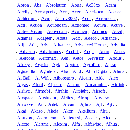
Abron
,
Abs
,
Absolutron
,
Abus
,
Ac38xx
,
Acam
,
Accfly
,
Accsxperts
,
Ace
,
Acer
,
Aceri-bcn
,
Acesee
,
Achtertuin
,
Acm
,
Acm-v3002
,
Acor
,
Acromedia
,
Acti
,
Action
,
Actioncam
,
Actiontec
,
Activa
,
Active
,
Active Vision
,
Activecam
,
Acumen
,
Acunico
,
Acvil
,
Adamas
,
Adapter
,
Adata
,
Adc
,
Adeco
,
Adiance
,
Adj
,
Adt
,
Adv
,
Advance
,
Advanced Home
,
Advidia
,
Advisen
,
Advitronics
,
Aecbl1
,
Aegis
,
Aeon
,
Aeoss
,
Aercont
,
Aeromax
,
Aes
,
Aetos
,
Aevision
,
Afidus
,
Afreey
,
Agasio
,
Agk
,
Agptek
,
Agrofilm
,
Agsso
,
Aguadilla
,
Aguilera
,
Aha
,
Ahd
,
Ahio Digital
,
Ahula
,
Ai Ball
,
Ai Wifi
,
Aiboostpro
,
Aicam
,
Aida
,
Aiex
,
Aigas
,
Ainol
,
Aipcam
,
Aircam
,
Aircamubnt
,
Airlink
,
Airlive
,
Airmobi
,
Airship
,
Airsight
,
Airsoft
,
Airspace
,
Airstream
,
Airties
,
Airtop
,
Airview
,
Airwave
,
Ait
,
Aitek
,
Aivant
,
Ajhua
,
Ajt
,
Ajtv
,
Akai
,
Akaso
,
Akeia
,
Akon
,
Aksilium
,
Aku
,
Akuvox
,
Alarm.com
,
Alaterassi
,
Alcatel
,
Alcon
,
Alecto
,
Alertme
,
Alexim
,
Alfa
,
Alfawise
,
Alhua
,