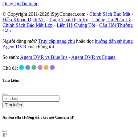
Quay lại đầu trang
© Copyright 2011-2026 iSpyConnect.com -
Chính Sách Bảo Mật
-
Điều Khoản Dịch Vụ
-
Trạng Thái Dịch Vụ
-
Thông Tin Pháp Lý
-
Chính Sách Bảo Mật Lớp
-
Liên Hệ Chúng Tôi
-
Câu Hỏi Thường
Gặp
Người dùng mới?
Truy cập trang chủ
hoặc đọc
hướng dẫn sử dụng
Agent DVR
của chúng tôi
So sánh:
Agent DVR vs Blue Iris
·
Agent DVR vs Frigate
Chủ đề:
Tìm kiếm
Tìm kiếm
Ambarella Hướng dẫn kết nối Camera IP
IP