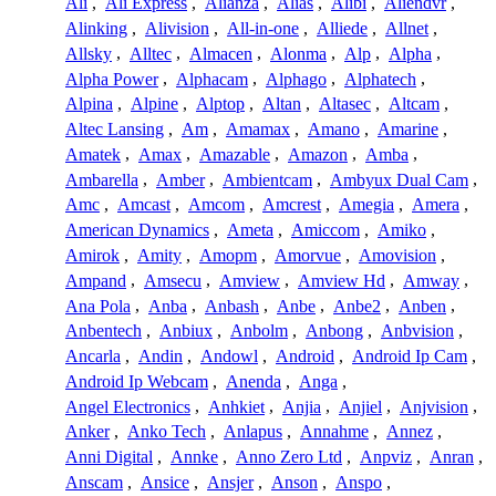
Ali
,
Ali Express
,
Alianza
,
Alias
,
Alibi
,
Aliendvr
,
Alinking
,
Alivision
,
All-in-one
,
Alliede
,
Allnet
,
Allsky
,
Alltec
,
Almacen
,
Alonma
,
Alp
,
Alpha
,
Alpha Power
,
Alphacam
,
Alphago
,
Alphatech
,
Alpina
,
Alpine
,
Alptop
,
Altan
,
Altasec
,
Altcam
,
Altec Lansing
,
Am
,
Amamax
,
Amano
,
Amarine
,
Amatek
,
Amax
,
Amazable
,
Amazon
,
Amba
,
Ambarella
,
Amber
,
Ambientcam
,
Ambyux Dual Cam
,
Amc
,
Amcast
,
Amcom
,
Amcrest
,
Amegia
,
Amera
,
American Dynamics
,
Ameta
,
Amiccom
,
Amiko
,
Amirok
,
Amity
,
Amopm
,
Amorvue
,
Amovision
,
Ampand
,
Amsecu
,
Amview
,
Amview Hd
,
Amway
,
Ana Pola
,
Anba
,
Anbash
,
Anbe
,
Anbe2
,
Anben
,
Anbentech
,
Anbiux
,
Anbolm
,
Anbong
,
Anbvision
,
Ancarla
,
Andin
,
Andowl
,
Android
,
Android Ip Cam
,
Android Ip Webcam
,
Anenda
,
Anga
,
Angel Electronics
,
Anhkiet
,
Anjia
,
Anjiel
,
Anjvision
,
Anker
,
Anko Tech
,
Anlapus
,
Annahme
,
Annez
,
Anni Digital
,
Annke
,
Anno Zero Ltd
,
Anpviz
,
Anran
,
Anscam
,
Ansice
,
Ansjer
,
Anson
,
Anspo
,