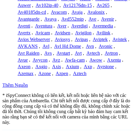
Auwer
,
Av102ip-40
,
Av12176dn-15
,
Av265
,
Av40185dn-cd
,
Avacom
,
Avaja
,
Avalonix
,
Avantgarde
,
Avaya
,
Avd552mip
,
Ave
,
Avenir
,
Aventi
,
Aventura
,
Aver
,
Averdigi
,
Avermedia
,
Avertx
,
Avicam
,
Avidsen
,
Avigilon
,
Avilink
,
Avios Webserver
,
Aviosys
,
Avipas
,
Aviptek
,
Avistek
,
AVKANS
,
Avl
,
Avl Hd Dome
,
Avn
,
Avonic
,
Avr Raiden
,
Avs
,
Avstart
,
Avt
,
Avtech
,
Avtron
,
Avue
,
Avycon
,
Avz
,
Awfa-cam
,
Awow
,
Axenta
,
Axeon
,
Axgio
,
Axis
,
Axium
,
Axp
,
Ayrstone
,
Azemax
,
Azone
,
Azpen
,
Aztech
Thêm Nguồn
* iSpyConnect không có liên kết, kết nối hoặc liên hệ nào với các
sản phẩm của Ambarella. Chi tiết kết nối được cung cấp ở đây là do
cộng đồng cung cấp và có thể không đầy đủ, không chính xác hoặc
đã lỗi thời. Chúng tôi không cung cấp bất kỳ bảo đảm hay cam kết
nào rằng bạn sẽ có thể kết nối với camera của mình bằng các URL
này.