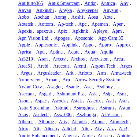
Antifurto365
,
Antik Smartcam
,
Antkr
,
Antrica
,
Anv
,
Anvan
,
Anxinshi
,
Anyka
,
Anykeeper
,
Anysun
,
Aobo
,
Aochan
,
Aomg
,
Aoshi
,
Aosu
,
Aote
,
Aotetek
,
Aottom
,
Ap-tech
,
Apc
,
Apeman
,
Aper
,
Apexis
,
apexxus
,
Apix
,
Apklink
,
Apleye
,
Apm
,
Apn Vision Ltd.
,
Apogee
,
Aposonic
,
App Cam 35
,
Apple
,
Applesonic
,
Applink
,
Appo
,
Appro
,
Approx
,
Aprica
,
Apti
,
Aptina
,
Aqara
,
Aqua
,
Aquila
,
Ar3210
,
Aran
,
Arcctv
,
Archos
,
Arcvision
,
Area
,
Area51
,
Arebi
,
Arecont
,
Arenti
,
Argom Tech
,
Argos
,
Argus
,
Argusleader
,
Arit
,
Arlotto
,
Arm
,
Arma-tech
,
Armorview
,
Arnan
,
Arp
,
Arrow Security System
,
Arvani Cctv
,
Asagio
,
Asante
,
Asc
,
Asdibuy
,
Asecam
,
Asgari
,
Ashmount Ptz
,
Asia
,
Asip
,
Asm
,
Asoni
,
Aspac
,
Asrock
,
Astak
,
Asterix
,
Asti
,
Astr
,
Astra Streaming
,
Astrind
,
Astroghost
,
Astrum
,
Astun
,
Asus
,
Asutech
,
Asw-006
,
Aszhonga
,
At Vision
,
Atheros
,
Athome
,
Atis
,
Atlantis
,
Atlona
,
Atomtech
,
Atrix
,
Att
,
Attech
,
Attichd
,
Attn
,
Atv
,
Atz
,
Au3
,
Audio Enhancement
,
August
,
Auric
,
Aussen
,
Autoip
,