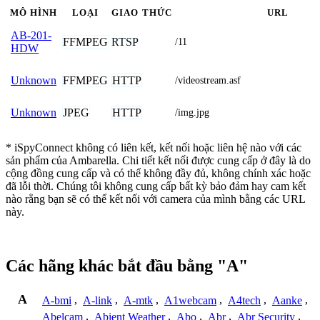
MÔ HÌNH
LOẠI
GIAO THỨC
URL
AB-201-
FFMPEG
RTSP
/11
HDW
FFMPEG
HTTP
Unknown
/videostream.asf
JPEG
HTTP
Unknown
/img.jpg
* iSpyConnect không có liên kết, kết nối hoặc liên hệ nào với các
sản phẩm của Ambarella. Chi tiết kết nối được cung cấp ở đây là do
cộng đồng cung cấp và có thể không đầy đủ, không chính xác hoặc
đã lỗi thời. Chúng tôi không cung cấp bất kỳ bảo đảm hay cam kết
nào rằng bạn sẽ có thể kết nối với camera của mình bằng các URL
này.
Các hãng khác bắt đầu bằng "A"
A
A-bmi
,
A-link
,
A-mtk
,
A1webcam
,
A4tech
,
Aanke
,
Abelcam
,
Abient Weather
,
Abo
,
Abr
,
Abr Security
,