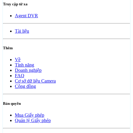
Truy cập từ xa
Agent DVR
Tài liệu
Thêm
Về
Tính năng
Doanh nghiệp
FAQ
Cơ sở dữ liệu Camera
Cộng đồng
Bản quyền
Mua Giấy phép
Quản lý Giấy phép