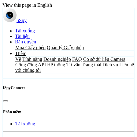
View this page in English
iSpy
Tải xuống
Tài liệu
Bản quyền
Mua Giấy phép
Quản lý Giấy phép
Thêm
Về
Tính năng
Doanh nghiệp
FAQ
Cơ sở dữ liệu Camera
Cộng đồng
API
Hệ thống Tư vấn
Trạng thái Dịch vụ
Liên hệ
với chúng tôi
iSpyConnect
Phần mềm
Tải xuống