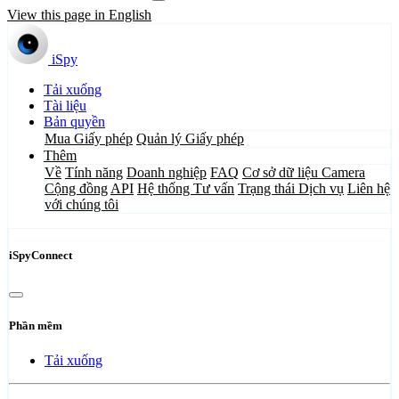
View this page in English
iSpy
Tải xuống
Tài liệu
Bản quyền
Mua Giấy phép
Quản lý Giấy phép
Thêm
Về
Tính năng
Doanh nghiệp
FAQ
Cơ sở dữ liệu Camera
Cộng đồng
API
Hệ thống Tư vấn
Trạng thái Dịch vụ
Liên hệ
với chúng tôi
iSpyConnect
Phần mềm
Tải xuống