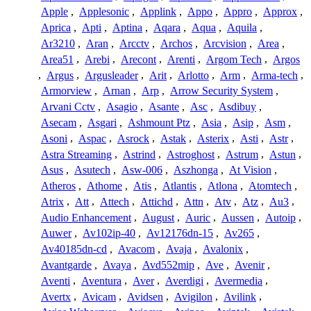
Apple
,
Applesonic
,
Applink
,
Appo
,
Appro
,
Approx
,
Aprica
,
Apti
,
Aptina
,
Aqara
,
Aqua
,
Aquila
,
Ar3210
,
Aran
,
Arcctv
,
Archos
,
Arcvision
,
Area
,
Area51
,
Arebi
,
Arecont
,
Arenti
,
Argom Tech
,
Argos
,
Argus
,
Argusleader
,
Arit
,
Arlotto
,
Arm
,
Arma-tech
,
Armorview
,
Arnan
,
Arp
,
Arrow Security System
,
Arvani Cctv
,
Asagio
,
Asante
,
Asc
,
Asdibuy
,
Asecam
,
Asgari
,
Ashmount Ptz
,
Asia
,
Asip
,
Asm
,
Asoni
,
Aspac
,
Asrock
,
Astak
,
Asterix
,
Asti
,
Astr
,
Astra Streaming
,
Astrind
,
Astroghost
,
Astrum
,
Astun
,
Asus
,
Asutech
,
Asw-006
,
Aszhonga
,
At Vision
,
Atheros
,
Athome
,
Atis
,
Atlantis
,
Atlona
,
Atomtech
,
Atrix
,
Att
,
Attech
,
Attichd
,
Attn
,
Atv
,
Atz
,
Au3
,
Audio Enhancement
,
August
,
Auric
,
Aussen
,
Autoip
,
Auwer
,
Av102ip-40
,
Av12176dn-15
,
Av265
,
Av40185dn-cd
,
Avacom
,
Avaja
,
Avalonix
,
Avantgarde
,
Avaya
,
Avd552mip
,
Ave
,
Avenir
,
Aventi
,
Aventura
,
Aver
,
Averdigi
,
Avermedia
,
Avertx
,
Avicam
,
Avidsen
,
Avigilon
,
Avilink
,