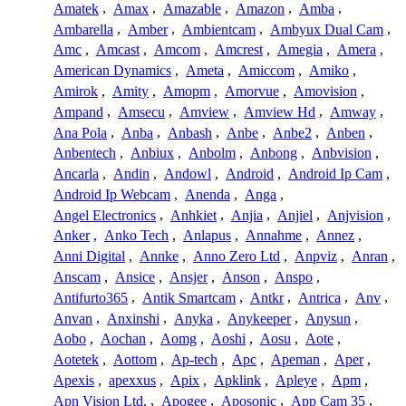
Amatek
,
Amax
,
Amazable
,
Amazon
,
Amba
,
Ambarella
,
Amber
,
Ambientcam
,
Ambyux Dual Cam
,
Amc
,
Amcast
,
Amcom
,
Amcrest
,
Amegia
,
Amera
,
American Dynamics
,
Ameta
,
Amiccom
,
Amiko
,
Amirok
,
Amity
,
Amopm
,
Amorvue
,
Amovision
,
Ampand
,
Amsecu
,
Amview
,
Amview Hd
,
Amway
,
Ana Pola
,
Anba
,
Anbash
,
Anbe
,
Anbe2
,
Anben
,
Anbentech
,
Anbiux
,
Anbolm
,
Anbong
,
Anbvision
,
Ancarla
,
Andin
,
Andowl
,
Android
,
Android Ip Cam
,
Android Ip Webcam
,
Anenda
,
Anga
,
Angel Electronics
,
Anhkiet
,
Anjia
,
Anjiel
,
Anjvision
,
Anker
,
Anko Tech
,
Anlapus
,
Annahme
,
Annez
,
Anni Digital
,
Annke
,
Anno Zero Ltd
,
Anpviz
,
Anran
,
Anscam
,
Ansice
,
Ansjer
,
Anson
,
Anspo
,
Antifurto365
,
Antik Smartcam
,
Antkr
,
Antrica
,
Anv
,
Anvan
,
Anxinshi
,
Anyka
,
Anykeeper
,
Anysun
,
Aobo
,
Aochan
,
Aomg
,
Aoshi
,
Aosu
,
Aote
,
Aotetek
,
Aottom
,
Ap-tech
,
Apc
,
Apeman
,
Aper
,
Apexis
,
apexxus
,
Apix
,
Apklink
,
Apleye
,
Apm
,
Apn Vision Ltd.
,
Apogee
,
Aposonic
,
App Cam 35
,