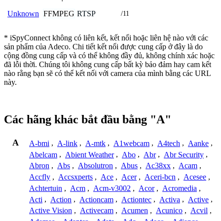
FFMPEG
RTSP
Unknown
/11
* iSpyConnect không có liên kết, kết nối hoặc liên hệ nào với các
sản phẩm của Adeco. Chi tiết kết nối được cung cấp ở đây là do
cộng đồng cung cấp và có thể không đầy đủ, không chính xác hoặc
đã lỗi thời. Chúng tôi không cung cấp bất kỳ bảo đảm hay cam kết
nào rằng bạn sẽ có thể kết nối với camera của mình bằng các URL
này.
Các hãng khác bắt đầu bằng "A"
A
A-bmi
,
A-link
,
A-mtk
,
A1webcam
,
A4tech
,
Aanke
,
Abelcam
,
Abient Weather
,
Abo
,
Abr
,
Abr Security
,
Abron
,
Abs
,
Absolutron
,
Abus
,
Ac38xx
,
Acam
,
Accfly
,
Accsxperts
,
Ace
,
Acer
,
Aceri-bcn
,
Acesee
,
Achtertuin
,
Acm
,
Acm-v3002
,
Acor
,
Acromedia
,
Acti
,
Action
,
Actioncam
,
Actiontec
,
Activa
,
Active
,
Active Vision
,
Activecam
,
Acumen
,
Acunico
,
Acvil
,