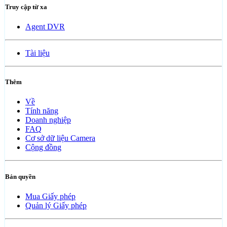
Truy cập từ xa
Agent DVR
Tài liệu
Thêm
Về
Tính năng
Doanh nghiệp
FAQ
Cơ sở dữ liệu Camera
Cộng đồng
Bản quyền
Mua Giấy phép
Quản lý Giấy phép