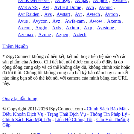
Avios Webserver
,
Aviosys
,
Avipas
,
Aviptek
,
Avistek
,
AVKANS
,
Avl
,
Avl Hd Dome
,
Avn
,
Avonic
,
Avr Raiden
,
Avs
,
Avstart
,
Avt
,
Avtech
,
Avtron
,
Avue
,
Avycon
,
Avz
,
Awfa-cam
,
Awow
,
Axenta
,
Axeon
,
Axgio
,
Axis
,
Axium
,
Axp
,
Ayrstone
,
Azemax
,
Azone
,
Azpen
,
Aztech
Thêm Nguồn
* iSpyConnect không có liên kết, kết nối hoặc liên hệ nào với các
sản phẩm của Adeco. Chi tiết kết nối được cung cấp ở đây là do
cộng đồng cung cấp và có thể không đầy đủ, không chính xác hoặc
đã lỗi thời. Chúng tôi không cung cấp bất kỳ bảo đảm hay cam kết
nào rằng bạn sẽ có thể kết nối với camera của mình bằng các URL
này.
Quay lại đầu trang
© Copyright 2011-2026 iSpyConnect.com -
Chính Sách Bảo Mật
-
Điều Khoản Dịch Vụ
-
Trạng Thái Dịch Vụ
-
Thông Tin Pháp Lý
-
Chính Sách Bảo Mật Lớp
-
Liên Hệ Chúng Tôi
-
Câu Hỏi Thường
Gặp