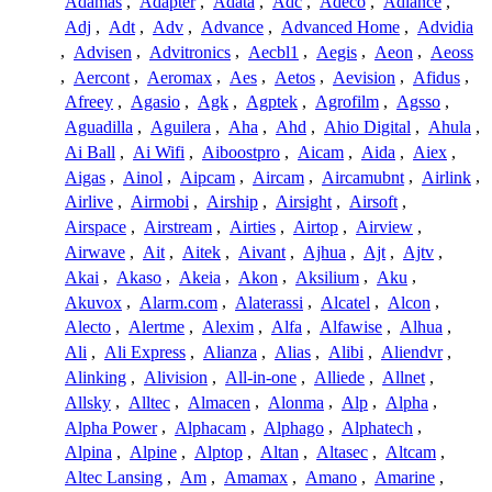
Adamas
,
Adapter
,
Adata
,
Adc
,
Adeco
,
Adiance
,
Adj
,
Adt
,
Adv
,
Advance
,
Advanced Home
,
Advidia
,
Advisen
,
Advitronics
,
Aecbl1
,
Aegis
,
Aeon
,
Aeoss
,
Aercont
,
Aeromax
,
Aes
,
Aetos
,
Aevision
,
Afidus
,
Afreey
,
Agasio
,
Agk
,
Agptek
,
Agrofilm
,
Agsso
,
Aguadilla
,
Aguilera
,
Aha
,
Ahd
,
Ahio Digital
,
Ahula
,
Ai Ball
,
Ai Wifi
,
Aiboostpro
,
Aicam
,
Aida
,
Aiex
,
Aigas
,
Ainol
,
Aipcam
,
Aircam
,
Aircamubnt
,
Airlink
,
Airlive
,
Airmobi
,
Airship
,
Airsight
,
Airsoft
,
Airspace
,
Airstream
,
Airties
,
Airtop
,
Airview
,
Airwave
,
Ait
,
Aitek
,
Aivant
,
Ajhua
,
Ajt
,
Ajtv
,
Akai
,
Akaso
,
Akeia
,
Akon
,
Aksilium
,
Aku
,
Akuvox
,
Alarm.com
,
Alaterassi
,
Alcatel
,
Alcon
,
Alecto
,
Alertme
,
Alexim
,
Alfa
,
Alfawise
,
Alhua
,
Ali
,
Ali Express
,
Alianza
,
Alias
,
Alibi
,
Aliendvr
,
Alinking
,
Alivision
,
All-in-one
,
Alliede
,
Allnet
,
Allsky
,
Alltec
,
Almacen
,
Alonma
,
Alp
,
Alpha
,
Alpha Power
,
Alphacam
,
Alphago
,
Alphatech
,
Alpina
,
Alpine
,
Alptop
,
Altan
,
Altasec
,
Altcam
,
Altec Lansing
,
Am
,
Amamax
,
Amano
,
Amarine
,