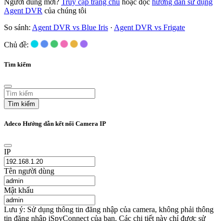
Người dùng mới?
Truy cập trang chủ
hoặc đọc
hướng dẫn sử dụng
Agent DVR
của chúng tôi
So sánh:
Agent DVR vs Blue Iris
·
Agent DVR vs Frigate
Chủ đề:
Tìm kiếm
Tìm kiếm
Adeco Hướng dẫn kết nối Camera IP
IP
Tên người dùng
Mật khẩu
Lưu ý: Sử dụng thông tin đăng nhập của camera, không phải thông
tin đăng nhập iSpyConnect của bạn. Các chi tiết này chỉ được sử