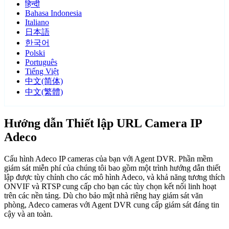
हिन्दी
Bahasa Indonesia
Italiano
日本語
한국어
Polski
Português
Tiếng Việt
中文(简体)
中文(繁體)
Hướng dẫn Thiết lập URL Camera IP
Adeco
Cấu hình Adeco IP cameras của bạn với Agent DVR. Phần mềm
giám sát miễn phí của chúng tôi bao gồm một trình hướng dẫn thiết
lập được tùy chỉnh cho các mô hình Adeco, và khả năng tương thích
ONVIF và RTSP cung cấp cho bạn các tùy chọn kết nối linh hoạt
trên các nền tảng. Dù cho bảo mật nhà riêng hay giám sát văn
phòng, Adeco cameras với Agent DVR cung cấp giám sát đáng tin
cậy và an toàn.