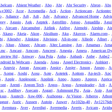
belcam
,
Abient Weather
,
Abo
,
Abr
,
Abr Security
,
Abron
,
Abs
-v3002
,
Acor
,
Acromedia
,
Acti
,
Action
,
Actioncam
,
Actiontec
o
,
Adiance
,
Adj
,
Adt
,
Adv
,
Advance
,
Advanced Home
,
Advi
reey
,
Agasio
,
Agk
,
Agptek
,
Agrofilm
,
Agsso
,
Aguadilla
,
Agui
m
,
Aircam
,
Aircamubnt
,
Airlink
,
Airlive
,
Airmobi
,
Airship
,
Air
,
Akaso
,
Akeia
,
Akon
,
Aksilium
,
Aku
,
Akuvox
,
Alarm.com
,
bi
,
Aliendvr
,
Alinking
,
Alivision
,
All-in-one
,
Alliede
,
Allnet
,
p
,
Altan
,
Altasec
,
Altcam
,
Altec Lansing
,
Am
,
Amamax
,
Ama
Amc
,
Amcast
,
Amcom
,
Amcrest
,
Amegia
,
Amera
,
American Dy
mview Hd
,
Amway
,
Ana Pola
,
Anba
,
Anbash
,
Anbe
,
Anbe2
ndroid Ip Webcam
,
Anenda
,
Anga
,
Angel Electronics
,
Anhkiet
,
,
Anpviz
,
Anran
,
Anscam
,
Ansice
,
Ansjer
,
Anson
,
Anspo
,
An
,
Aomg
,
Aoshi
,
Aosu
,
Aote
,
Aotetek
,
Aottom
,
Ap-tech
,
Apc
5
,
Apple
,
Applesonic
,
Applink
,
Appo
,
Appro
,
Approx
,
Aprica
cont
,
Arenti
,
Argom Tech
,
Argos
,
Argus
,
Argusleader
,
Arit
,
Ar
sc
,
Asdibuy
,
Asecam
,
Asgari
,
Ashmount Ptz
,
Asia
,
Asip
,
As
Asus
,
Asutech
,
Asw-006
,
Aszhonga
,
At Vision
,
Atheros
,
Atho
ugust
,
Auric
,
Aussen
,
Autoip
,
Auwer
,
Av102ip-40
,
Av12176dn
,
Aventura
,
Aver
,
Averdigi
,
Avermedia
,
Avertx
,
Avicam
,
Avids