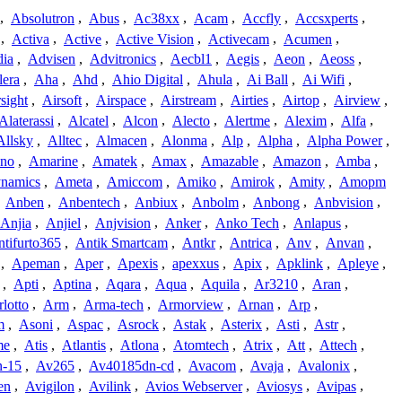
,
Absolutron
,
Abus
,
Ac38xx
,
Acam
,
Accfly
,
Accsxperts
,
,
Activa
,
Active
,
Active Vision
,
Activecam
,
Acumen
,
dia
,
Advisen
,
Advitronics
,
Aecbl1
,
Aegis
,
Aeon
,
Aeoss
,
lera
,
Aha
,
Ahd
,
Ahio Digital
,
Ahula
,
Ai Ball
,
Ai Wifi
,
sight
,
Airsoft
,
Airspace
,
Airstream
,
Airties
,
Airtop
,
Airview
,
Alaterassi
,
Alcatel
,
Alcon
,
Alecto
,
Alertme
,
Alexim
,
Alfa
,
Allsky
,
Alltec
,
Almacen
,
Alonma
,
Alp
,
Alpha
,
Alpha Power
,
no
,
Amarine
,
Amatek
,
Amax
,
Amazable
,
Amazon
,
Amba
,
namics
,
Ameta
,
Amiccom
,
Amiko
,
Amirok
,
Amity
,
Amopm
,
Anben
,
Anbentech
,
Anbiux
,
Anbolm
,
Anbong
,
Anbvision
,
Anjia
,
Anjiel
,
Anjvision
,
Anker
,
Anko Tech
,
Anlapus
,
tifurto365
,
Antik Smartcam
,
Antkr
,
Antrica
,
Anv
,
Anvan
,
,
Apeman
,
Aper
,
Apexis
,
apexxus
,
Apix
,
Apklink
,
Apleye
,
,
Apti
,
Aptina
,
Aqara
,
Aqua
,
Aquila
,
Ar3210
,
Aran
,
lotto
,
Arm
,
Arma-tech
,
Armorview
,
Arnan
,
Arp
,
m
,
Asoni
,
Aspac
,
Asrock
,
Astak
,
Asterix
,
Asti
,
Astr
,
me
,
Atis
,
Atlantis
,
Atlona
,
Atomtech
,
Atrix
,
Att
,
Attech
,
-15
,
Av265
,
Av40185dn-cd
,
Avacom
,
Avaja
,
Avalonix
,
en
,
Avigilon
,
Avilink
,
Avios Webserver
,
Aviosys
,
Avipas
,