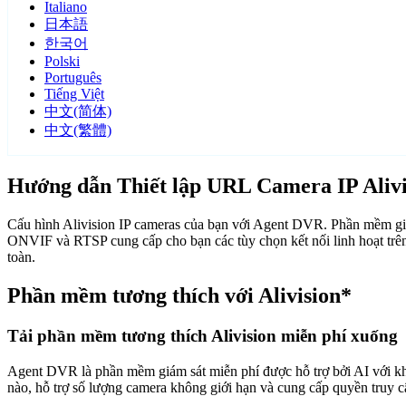
Italiano
日本語
한국어
Polski
Português
Tiếng Việt
中文(简体)
中文(繁體)
Hướng dẫn Thiết lập URL Camera IP Alivi
Cấu hình Alivision IP cameras của bạn với Agent DVR. Phần mềm giám
ONVIF và RTSP cung cấp cho bạn các tùy chọn kết nối linh hoạt trên
toàn.
Phần mềm tương thích với Alivision*
Tải phần mềm tương thích Alivision miễn phí xuống
Agent DVR là phần mềm giám sát miễn phí được hỗ trợ bởi AI với khả n
nào, hỗ trợ số lượng camera không giới hạn và cung cấp quyền truy 