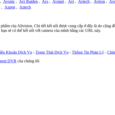
,
Avonic
,
Avr Raiden
,
Avs
,
Avstart
,
Avt
,
Avtech
,
Avtron
,
Av
e
,
Azpen
,
Aztech
n phẩm của Alivision. Chi tiết kết nối được cung cấp ở đây là do cộng
 bạn sẽ có thể kết nối với camera của mình bằng các URL này.
iều Khoản Dịch Vụ
-
Trạng Thái Dịch Vụ
-
Thông Tin Pháp Lý
-
Chín
Agent DVR
của chúng tôi