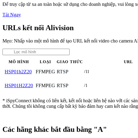
Để truy cập từ xa an toàn hoặc sử dụng cho doanh nghiệp, vui lòng
Tải Ngay
URLs kết nối Alivision
Mẹo: Nhấp vào một mô hình để tạo URL kết nối video cho camera Al
MÔ HÌNH
LOẠI
GIAO THỨC
URL
FFMPEG
RTSP
HSP01h2Z20
/11
FFMPEG
RTSP
HSP01H2Z20
/1
* iSpyConnect không có liên kết, kết nối hoặc liên hệ nào với các sả
thời. Chúng tôi không cung cấp bất kỳ bảo đảm hay cam kết nào rằng
Các hãng khác bắt đầu bằng "A"