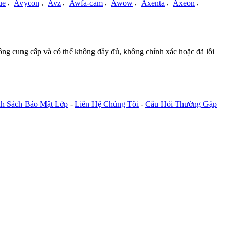
ue
,
Avycon
,
Avz
,
Awfa-cam
,
Awow
,
Axenta
,
Axeon
,
 đồng cung cấp và có thể không đầy đủ, không chính xác hoặc đã lỗi
h Sách Bảo Mật Lớp
-
Liên Hệ Chúng Tôi
-
Câu Hỏi Thường Gặp