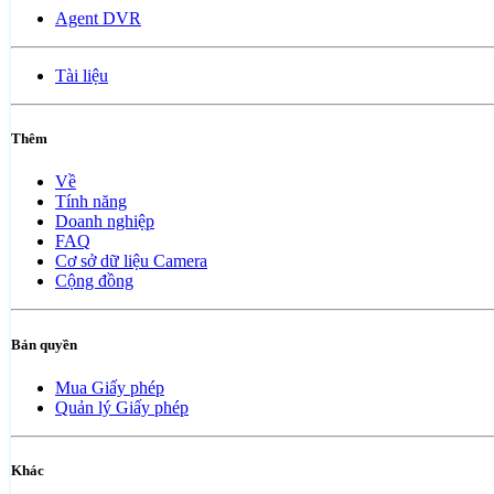
Agent DVR
Tài liệu
Thêm
Về
Tính năng
Doanh nghiệp
FAQ
Cơ sở dữ liệu Camera
Cộng đồng
Bản quyền
Mua Giấy phép
Quản lý Giấy phép
Khác