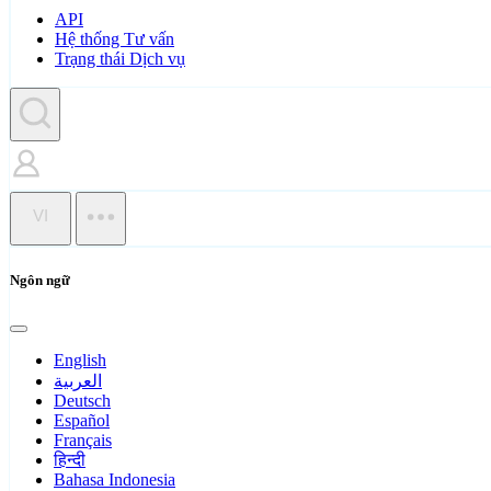
API
Hệ thống Tư vấn
Trạng thái Dịch vụ
VI
Ngôn ngữ
English
العربية
Deutsch
Español
Français
हिन्दी
Bahasa Indonesia