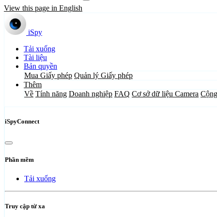
View this page in English
iSpy
Tải xuống
Tài liệu
Bản quyền
Mua Giấy phép
Quản lý Giấy phép
Thêm
Về
Tính năng
Doanh nghiệp
FAQ
Cơ sở dữ liệu Camera
Cộng
iSpyConnect
Phần mềm
Tải xuống
Truy cập từ xa