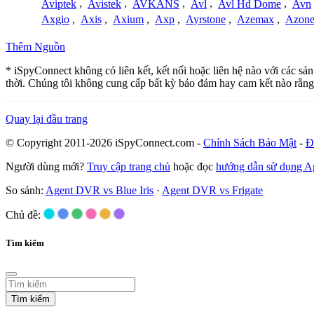
Aviptek
,
Avistek
,
AVKANS
,
Avl
,
Avl Hd Dome
,
Avn
Axgio
,
Axis
,
Axium
,
Axp
,
Ayrstone
,
Azemax
,
Azon
Thêm Nguồn
* iSpyConnect không có liên kết, kết nối hoặc liên hệ nào với các sả
thời. Chúng tôi không cung cấp bất kỳ bảo đảm hay cam kết nào rằng
Quay lại đầu trang
© Copyright 2011-2026 iSpyConnect.com -
Chính Sách Bảo Mật
-
Đ
Người dùng mới?
Truy cập trang chủ
hoặc đọc
hướng dẫn sử dụng 
So sánh:
Agent DVR vs Blue Iris
·
Agent DVR vs Frigate
Chủ đề:
Tìm kiếm
Tìm kiếm