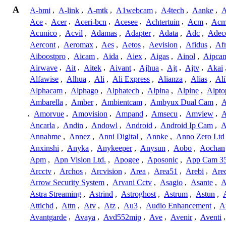
A
A-bmi
,
A-link
,
A-mtk
,
A1webcam
,
A4tech
,
Aanke
,
A
Ace
,
Acer
,
Aceri-bcn
,
Acesee
,
Achtertuin
,
Acm
,
Acm
Acunico
,
Acvil
,
Adamas
,
Adapter
,
Adata
,
Adc
,
Adec
Aercont
,
Aeromax
,
Aes
,
Aetos
,
Aevision
,
Afidus
,
Af
Aiboostpro
,
Aicam
,
Aida
,
Aiex
,
Aigas
,
Ainol
,
Aipca
Airwave
,
Ait
,
Aitek
,
Aivant
,
Ajhua
,
Ajt
,
Ajtv
,
Akai
Alfawise
,
Alhua
,
Ali
,
Ali Express
,
Alianza
,
Alias
,
Ali
Alphacam
,
Alphago
,
Alphatech
,
Alpina
,
Alpine
,
Alpto
Ambarella
,
Amber
,
Ambientcam
,
Ambyux Dual Cam
,
,
Amorvue
,
Amovision
,
Ampand
,
Amsecu
,
Amview
,
A
Ancarla
,
Andin
,
Andowl
,
Android
,
Android Ip Cam
,
A
Annahme
,
Annez
,
Anni Digital
,
Annke
,
Anno Zero Ltd
Anxinshi
,
Anyka
,
Anykeeper
,
Anysun
,
Aobo
,
Aochan
Apm
,
Apn Vision Ltd.
,
Apogee
,
Aposonic
,
App Cam 3
Arcctv
,
Archos
,
Arcvision
,
Area
,
Area51
,
Arebi
,
Are
Arrow Security System
,
Arvani Cctv
,
Asagio
,
Asante
,
A
Astra Streaming
,
Astrind
,
Astroghost
,
Astrum
,
Astun
,
Attichd
,
Attn
,
Atv
,
Atz
,
Au3
,
Audio Enhancement
,
A
Avantgarde
,
Avaya
,
Avd552mip
,
Ave
,
Avenir
,
Aventi