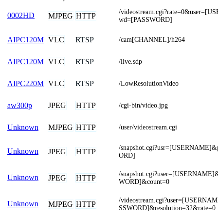
/videostream.cgi?rate=0&user=
0002HD
MJPEG
HTTP
wd=[PASSWORD]
VLC
RTSP
AIPC120M
/cam[CHANNEL]/h264
VLC
RTSP
AIPC120M
/live.sdp
VLC
RTSP
AIPC220M
/LowResolutionVideo
JPEG
HTTP
aw300p
/cgi-bin/video.jpg
MJPEG
HTTP
Unknown
/user/videostream.cgi
/snapshot.cgi?usr=[USERNAME
Unknown
JPEG
HTTP
ORD]
/snapshot.cgi?user=[USERNAME
Unknown
JPEG
HTTP
WORD]&count=0
/videostream.cgi?user=[USERN
Unknown
MJPEG
HTTP
SSWORD]&resolution=32&rate=0