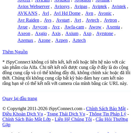
Avios Webserver
,
Aviosys
,
Avipas
,
Aviptek
,
Avistek
,
AVKANS
,
Avl
,
Avl Hd Dome
,
Avn
,
Avonic
,
Avr Raiden
,
Avs
,
Avstart
,
Avt
,
Avtech
,
Avtron
,
Avue
,
Avycon
,
Avz
,
Awfa-cam
,
Awow
,
Axenta
,
Axeon
,
Axgio
,
Axis
,
Axium
,
Axp
,
Ayrstone
,
Azemax
,
Azone
,
Azpen
,
Aztech
Thêm Nguồn
* iSpyConnect không có liên kết, kết nối hoặc liên hệ nào với các
sản phẩm của Alfa. Chi tiết kết nối được cung cấp ở đây là do cộng
đồng cung cấp và có thể không đầy đủ, không chính xác hoặc đã lỗi
thời. Chúng tôi không cung cấp bất kỳ bảo đảm hay cam kết nào
rằng bạn sẽ có thể kết nối với camera của mình bằng các URL này.
Quay lại đầu trang
© Copyright 2011-2026 iSpyConnect.com -
Chính Sách Bảo Mật
-
Điều Khoản Dịch Vụ
-
Trạng Thái Dịch Vụ
-
Thông Tin Pháp Lý
-
Chính Sách Bảo Mật Lớp
-
Liên Hệ Chúng Tôi
-
Câu Hỏi Thường
Gặp