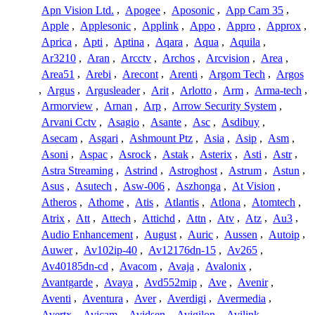
Apn Vision Ltd.
,
Apogee
,
Aposonic
,
App Cam 35
,
Apple
,
Applesonic
,
Applink
,
Appo
,
Appro
,
Approx
,
Aprica
,
Apti
,
Aptina
,
Aqara
,
Aqua
,
Aquila
,
Ar3210
,
Aran
,
Arcctv
,
Archos
,
Arcvision
,
Area
,
Area51
,
Arebi
,
Arecont
,
Arenti
,
Argom Tech
,
Argos
,
Argus
,
Argusleader
,
Arit
,
Arlotto
,
Arm
,
Arma-tech
,
Armorview
,
Arnan
,
Arp
,
Arrow Security System
,
Arvani Cctv
,
Asagio
,
Asante
,
Asc
,
Asdibuy
,
Asecam
,
Asgari
,
Ashmount Ptz
,
Asia
,
Asip
,
Asm
,
Asoni
,
Aspac
,
Asrock
,
Astak
,
Asterix
,
Asti
,
Astr
,
Astra Streaming
,
Astrind
,
Astroghost
,
Astrum
,
Astun
,
Asus
,
Asutech
,
Asw-006
,
Aszhonga
,
At Vision
,
Atheros
,
Athome
,
Atis
,
Atlantis
,
Atlona
,
Atomtech
,
Atrix
,
Att
,
Attech
,
Attichd
,
Attn
,
Atv
,
Atz
,
Au3
,
Audio Enhancement
,
August
,
Auric
,
Aussen
,
Autoip
,
Auwer
,
Av102ip-40
,
Av12176dn-15
,
Av265
,
Av40185dn-cd
,
Avacom
,
Avaja
,
Avalonix
,
Avantgarde
,
Avaya
,
Avd552mip
,
Ave
,
Avenir
,
Aventi
,
Aventura
,
Aver
,
Averdigi
,
Avermedia
,
Avertx
,
Avicam
,
Avidsen
,
Avigilon
,
Avilink
,