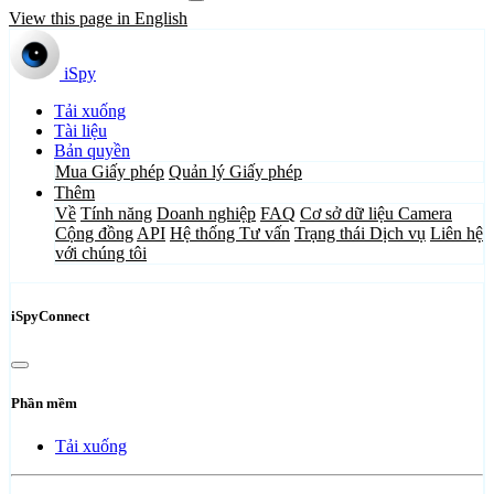
View this page in English
iSpy
Tải xuống
Tài liệu
Bản quyền
Mua Giấy phép
Quản lý Giấy phép
Thêm
Về
Tính năng
Doanh nghiệp
FAQ
Cơ sở dữ liệu Camera
Cộng đồng
API
Hệ thống Tư vấn
Trạng thái Dịch vụ
Liên hệ
với chúng tôi
iSpyConnect
Phần mềm
Tải xuống