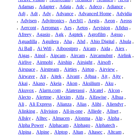
Adamas
,
Adapter
,
Adata
,
Adc
,
Adeco
,
Adiance
,
Adj
,
Adt
,
Adv
,
Advance
,
Advanced Home
,
Advidia
,
Advisen
,
Advitronics
,
Aecbl1
,
Aegis
,
Aeon
,
Aeoss
,
Aercont
,
Aeromax
,
Aes
,
Aetos
,
Aevision
,
Afidus
,
Afreey
,
Agasio
,
Agk
,
Agptek
,
Agrofilm
,
Agsso
,
Aguadilla
,
Aguilera
,
Aha
,
Ahd
,
Ahio Digital
,
Ahula
,
Ai Ball
,
Ai Wifi
,
Aiboostpro
,
Aicam
,
Aida
,
Aiex
,
Aigas
,
Ainol
,
Aipcam
,
Aircam
,
Aircamubnt
,
Airlink
,
Airlive
,
Airmobi
,
Airship
,
Airsight
,
Airsoft
,
Airspace
,
Airstream
,
Airties
,
Airtop
,
Airview
,
Airwave
,
Ait
,
Aitek
,
Aivant
,
Ajhua
,
Ajt
,
Ajtv
,
Akai
,
Akaso
,
Akeia
,
Akon
,
Aksilium
,
Aku
,
Akuvox
,
Alarm.com
,
Alaterassi
,
Alcatel
,
Alcon
,
Alecto
,
Alertme
,
Alexim
,
Alfa
,
Alfawise
,
Alhua
,
Ali
,
Ali Express
,
Alianza
,
Alias
,
Alibi
,
Aliendvr
,
Alinking
,
Alivision
,
All-in-one
,
Alliede
,
Allnet
,
Allsky
,
Alltec
,
Almacen
,
Alonma
,
Alp
,
Alpha
,
Alpha Power
,
Alphacam
,
Alphago
,
Alphatech
,
Alpina
,
Alpine
,
Alptop
,
Altan
,
Altasec
,
Altcam
,