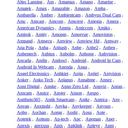
Altec Lansing
,
Am
,
Amamax
,
Amano
,
Amarine
,
Amatek
,
Amax
,
Amazable
,
Amazon
,
Amba
,
Ambarella
,
Amber
,
Ambientcam
,
Ambyux Dual Cam
,
Amc
,
Amcast
,
Amcom
,
Amcrest
,
Amegia
,
Amera
,
American Dynamics
,
Ameta
,
Amiccom
,
Amiko
,
Amirok
,
Amity
,
Amopm
,
Amorvue
,
Amovision
,
Ampand
,
Amsecu
,
Amview
,
Amview Hd
,
Amway
,
Ana Pola
,
Anba
,
Anbash
,
Anbe
,
Anbe2
,
Anben
,
Anbentech
,
Anbiux
,
Anbolm
,
Anbong
,
Anbvision
,
Ancarla
,
Andin
,
Andowl
,
Android
,
Android Ip Cam
,
Android Ip Webcam
,
Anenda
,
Anga
,
Angel Electronics
,
Anhkiet
,
Anjia
,
Anjiel
,
Anjvision
,
Anker
,
Anko Tech
,
Anlapus
,
Annahme
,
Annez
,
Anni Digital
,
Annke
,
Anno Zero Ltd
,
Anpviz
,
Anran
,
Anscam
,
Ansice
,
Ansjer
,
Anson
,
Anspo
,
Antifurto365
,
Antik Smartcam
,
Antkr
,
Antrica
,
Anv
,
Anvan
,
Anxinshi
,
Anyka
,
Anykeeper
,
Anysun
,
Aobo
,
Aochan
,
Aomg
,
Aoshi
,
Aosu
,
Aote
,
Aotetek
,
Aottom
,
Ap-tech
,
Apc
,
Apeman
,
Aper
,
Apexis
,
apexxus
,
Apix
,
Apklink
,
Apleye
,
Apm
,