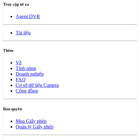
Truy cập từ xa
Agent DVR
Tài liệu
Thêm
Về
Tính năng
Doanh nghiệp
FAQ
Cơ sở dữ liệu Camera
Cộng đồng
Bản quyền
Mua Giấy phép
Quản lý Giấy phép