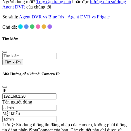
Người dùng mới?
Truy cập trang chủ
hoặc đọc
hướng dẫn sử dụng
Agent DVR
của chúng tôi
So sánh:
Agent DVR vs Blue Iris
·
Agent DVR vs Frigate
Chủ đề:
Tìm kiếm
Tìm kiếm
Alfa Hướng dẫn kết nối Camera IP
IP
Tên người dùng
Mật khẩu
Lưu ý: Sử dụng thông tin đăng nhập của camera, không phải thông
tin đăng nhập iSpyConnect của bạn. Các chi tiết này chỉ được sử