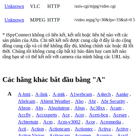
VLC
HTTP
Unknown
/axis-cgi/mjpg/video.cgi
MJPEG
HTTP
Unknown
/video.mjpg?q=30&fps=33&id=0.5
* iSpyConnect không có liên kết, kết nối hoặc liên hệ nào với các
sản phẩm của Alfa. Chi tiết kết nối được cung cấp ở đây là do cộng
đồng cung cấp và có thể không đầy đủ, không chính xác hoặc đã lỗi
thời. Chúng tôi không cung cấp bất kỳ bảo đảm hay cam kết nào
rằng bạn sẽ có thể kết nối với camera của mình bằng các URL này.
Các hãng khác bắt đầu bằng "A"
A
A-bmi
,
A-link
,
A-mtk
,
A1webcam
,
A4tech
,
Aanke
,
Abelcam
,
Abient Weather
,
Abo
,
Abr
,
Abr Security
,
Abron
,
Abs
,
Absolutron
,
Abus
,
Ac38xx
,
Acam
,
Accfly
,
Accsxperts
,
Ace
,
Acer
,
Aceri-bcn
,
Acesee
,
Achtertuin
,
Acm
,
Acm-v3002
,
Acor
,
Acromedia
,
Acti
,
Action
,
Actioncam
,
Actiontec
,
Activa
,
Active
,
Active Vision
,
Activecam
,
Acumen
,
Acunico
,
Acvil
,