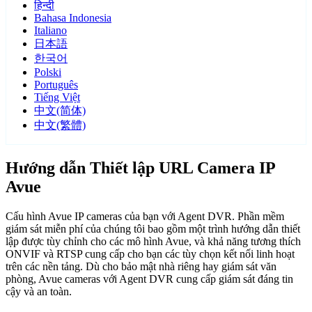
हिन्दी
Bahasa Indonesia
Italiano
日本語
한국어
Polski
Português
Tiếng Việt
中文(简体)
中文(繁體)
Hướng dẫn Thiết lập URL Camera IP
Avue
Cấu hình Avue IP cameras của bạn với Agent DVR. Phần mềm
giám sát miễn phí của chúng tôi bao gồm một trình hướng dẫn thiết
lập được tùy chỉnh cho các mô hình Avue, và khả năng tương thích
ONVIF và RTSP cung cấp cho bạn các tùy chọn kết nối linh hoạt
trên các nền tảng. Dù cho bảo mật nhà riêng hay giám sát văn
phòng, Avue cameras với Agent DVR cung cấp giám sát đáng tin
cậy và an toàn.