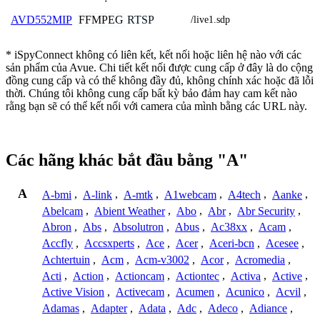
FFMPEG
RTSP
AVD552MIP
/live1.sdp
* iSpyConnect không có liên kết, kết nối hoặc liên hệ nào với các
sản phẩm của Avue. Chi tiết kết nối được cung cấp ở đây là do cộng
đồng cung cấp và có thể không đầy đủ, không chính xác hoặc đã lỗi
thời. Chúng tôi không cung cấp bất kỳ bảo đảm hay cam kết nào
rằng bạn sẽ có thể kết nối với camera của mình bằng các URL này.
Các hãng khác bắt đầu bằng "A"
A
A-bmi
,
A-link
,
A-mtk
,
A1webcam
,
A4tech
,
Aanke
,
Abelcam
,
Abient Weather
,
Abo
,
Abr
,
Abr Security
,
Abron
,
Abs
,
Absolutron
,
Abus
,
Ac38xx
,
Acam
,
Accfly
,
Accsxperts
,
Ace
,
Acer
,
Aceri-bcn
,
Acesee
,
Achtertuin
,
Acm
,
Acm-v3002
,
Acor
,
Acromedia
,
Acti
,
Action
,
Actioncam
,
Actiontec
,
Activa
,
Active
,
Active Vision
,
Activecam
,
Acumen
,
Acunico
,
Acvil
,
Adamas
,
Adapter
,
Adata
,
Adc
,
Adeco
,
Adiance
,