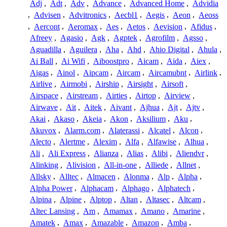
Adj
,
Adt
,
Adv
,
Advance
,
Advanced Home
,
Advidia
,
Advisen
,
Advitronics
,
Aecbl1
,
Aegis
,
Aeon
,
Aeoss
,
Aercont
,
Aeromax
,
Aes
,
Aetos
,
Aevision
,
Afidus
,
Afreey
,
Agasio
,
Agk
,
Agptek
,
Agrofilm
,
Agsso
,
Aguadilla
,
Aguilera
,
Aha
,
Ahd
,
Ahio Digital
,
Ahula
,
Ai Ball
,
Ai Wifi
,
Aiboostpro
,
Aicam
,
Aida
,
Aiex
,
Aigas
,
Ainol
,
Aipcam
,
Aircam
,
Aircamubnt
,
Airlink
,
Airlive
,
Airmobi
,
Airship
,
Airsight
,
Airsoft
,
Airspace
,
Airstream
,
Airties
,
Airtop
,
Airview
,
Airwave
,
Ait
,
Aitek
,
Aivant
,
Ajhua
,
Ajt
,
Ajtv
,
Akai
,
Akaso
,
Akeia
,
Akon
,
Aksilium
,
Aku
,
Akuvox
,
Alarm.com
,
Alaterassi
,
Alcatel
,
Alcon
,
Alecto
,
Alertme
,
Alexim
,
Alfa
,
Alfawise
,
Alhua
,
Ali
,
Ali Express
,
Alianza
,
Alias
,
Alibi
,
Aliendvr
,
Alinking
,
Alivision
,
All-in-one
,
Alliede
,
Allnet
,
Allsky
,
Alltec
,
Almacen
,
Alonma
,
Alp
,
Alpha
,
Alpha Power
,
Alphacam
,
Alphago
,
Alphatech
,
Alpina
,
Alpine
,
Alptop
,
Altan
,
Altasec
,
Altcam
,
Altec Lansing
,
Am
,
Amamax
,
Amano
,
Amarine
,
Amatek
,
Amax
,
Amazable
,
Amazon
,
Amba
,