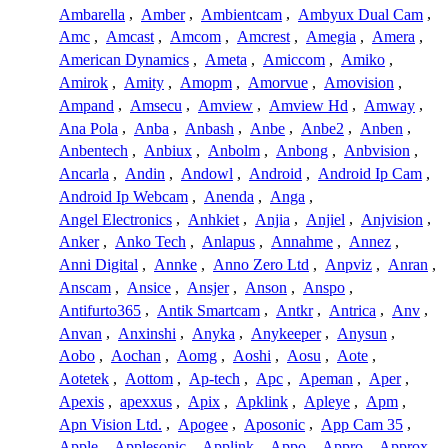
Ambarella
,
Amber
,
Ambientcam
,
Ambyux Dual Cam
,
Amc
,
Amcast
,
Amcom
,
Amcrest
,
Amegia
,
Amera
,
American Dynamics
,
Ameta
,
Amiccom
,
Amiko
,
Amirok
,
Amity
,
Amopm
,
Amorvue
,
Amovision
,
Ampand
,
Amsecu
,
Amview
,
Amview Hd
,
Amway
,
Ana Pola
,
Anba
,
Anbash
,
Anbe
,
Anbe2
,
Anben
,
Anbentech
,
Anbiux
,
Anbolm
,
Anbong
,
Anbvision
,
Ancarla
,
Andin
,
Andowl
,
Android
,
Android Ip Cam
,
Android Ip Webcam
,
Anenda
,
Anga
,
Angel Electronics
,
Anhkiet
,
Anjia
,
Anjiel
,
Anjvision
,
Anker
,
Anko Tech
,
Anlapus
,
Annahme
,
Annez
,
Anni Digital
,
Annke
,
Anno Zero Ltd
,
Anpviz
,
Anran
,
Anscam
,
Ansice
,
Ansjer
,
Anson
,
Anspo
,
Antifurto365
,
Antik Smartcam
,
Antkr
,
Antrica
,
Anv
,
Anvan
,
Anxinshi
,
Anyka
,
Anykeeper
,
Anysun
,
Aobo
,
Aochan
,
Aomg
,
Aoshi
,
Aosu
,
Aote
,
Aotetek
,
Aottom
,
Ap-tech
,
Apc
,
Apeman
,
Aper
,
Apexis
,
apexxus
,
Apix
,
Apklink
,
Apleye
,
Apm
,
Apn Vision Ltd.
,
Apogee
,
Aposonic
,
App Cam 35
,
Apple
,
Applesonic
,
Applink
,
Appo
,
Appro
,
Approx
,