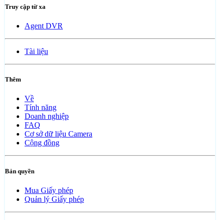
Truy cập từ xa
Agent DVR
Tài liệu
Thêm
Về
Tính năng
Doanh nghiệp
FAQ
Cơ sở dữ liệu Camera
Cộng đồng
Bản quyền
Mua Giấy phép
Quản lý Giấy phép