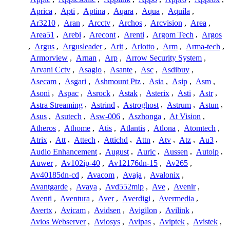
Aprica
,
Apti
,
Aptina
,
Aqara
,
Aqua
,
Aquila
,
Ar3210
,
Aran
,
Arcctv
,
Archos
,
Arcvision
,
Area
,
Area51
,
Arebi
,
Arecont
,
Arenti
,
Argom Tech
,
Argos
,
Argus
,
Argusleader
,
Arit
,
Arlotto
,
Arm
,
Arma-tech
,
Armorview
,
Arnan
,
Arp
,
Arrow Security System
,
Arvani Cctv
,
Asagio
,
Asante
,
Asc
,
Asdibuy
,
Asecam
,
Asgari
,
Ashmount Ptz
,
Asia
,
Asip
,
Asm
,
Asoni
,
Aspac
,
Asrock
,
Astak
,
Asterix
,
Asti
,
Astr
,
Astra Streaming
,
Astrind
,
Astroghost
,
Astrum
,
Astun
,
Asus
,
Asutech
,
Asw-006
,
Aszhonga
,
At Vision
,
Atheros
,
Athome
,
Atis
,
Atlantis
,
Atlona
,
Atomtech
,
Atrix
,
Att
,
Attech
,
Attichd
,
Attn
,
Atv
,
Atz
,
Au3
,
Audio Enhancement
,
August
,
Auric
,
Aussen
,
Autoip
,
Auwer
,
Av102ip-40
,
Av12176dn-15
,
Av265
,
Av40185dn-cd
,
Avacom
,
Avaja
,
Avalonix
,
Avantgarde
,
Avaya
,
Avd552mip
,
Ave
,
Avenir
,
Aventi
,
Aventura
,
Aver
,
Averdigi
,
Avermedia
,
Avertx
,
Avicam
,
Avidsen
,
Avigilon
,
Avilink
,
Avios Webserver
,
Aviosys
,
Avipas
,
Aviptek
,
Avistek
,