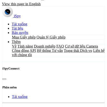
View this page in English
iSpy
Tải xuống
Tài liệu
Bản quyền
Mua Giấy phép
Quản lý Giấy phép
Thêm
Về
Tính năng
Doanh nghiệp
FAQ
Cơ sở dữ liệu Camera
Cộng đồng
API
Hệ thống Tư vấn
Trạng thái Dịch vụ
Liên hệ
với chúng tôi
iSpyConnect
Phần mềm
Tải xuống