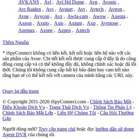
AVKANS
,
Avl
,
Avl Hd Dome
,
Avn
,
Avonic
,
Avr Raiden
,
Avs
,
Avstart
,
Avt
,
Avtech
,
Avtron
,
Avue
,
Avycon
,
Avz
,
Awfa-cam
,
Awow
,
Axenta
,
Axeon
,
Axgio
,
Axis
,
Axium
,
Axp
,
Ayrstone
,
Azemax
,
Azone
,
Azpen
,
Aztech
Thêm Nguồn
* iSpyConnect không có liên kết, kết nối hoặc liên hệ nào với các
sản phẩm của Avue. Chi tiết kết nối được cung cấp ở đây là do cộng
đồng cung cấp và có thể không đầy đủ, không chính xác hoặc đã lỗi
thời. Chúng tôi không cung cấp bất kỳ bảo đảm hay cam kết nào
rằng bạn sẽ có thể kết nối với camera của mình bằng các URL này.
Quay lại đầu trang
© Copyright 2011-2026 iSpyConnect.com -
Chính Sách Bảo Mật
-
Điều Khoản Dịch Vụ
-
Trạng Thái Dịch Vụ
-
Thông Tin Pháp Lý
-
Chính Sách Bảo Mật Lớp
-
Liên Hệ Chúng Tôi
-
Câu Hỏi Thường
Gặp
Người dùng mới?
Truy cập trang chủ
hoặc đọc
hướng dẫn sử dụng
Agent DVR
của chúng tôi