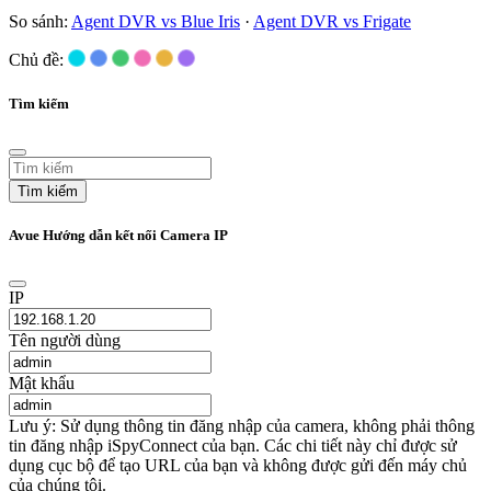
So sánh:
Agent DVR vs Blue Iris
·
Agent DVR vs Frigate
Chủ đề:
Tìm kiếm
Tìm kiếm
Avue Hướng dẫn kết nối Camera IP
IP
Tên người dùng
Mật khẩu
Lưu ý: Sử dụng thông tin đăng nhập của camera, không phải thông
tin đăng nhập iSpyConnect của bạn. Các chi tiết này chỉ được sử
dụng cục bộ để tạo URL của bạn và không được gửi đến máy chủ
của chúng tôi.