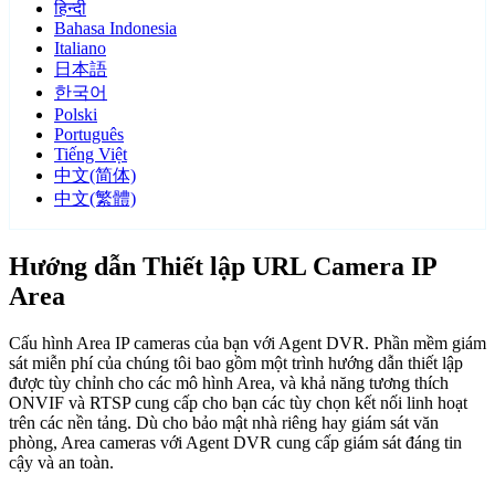
हिन्दी
Bahasa Indonesia
Italiano
日本語
한국어
Polski
Português
Tiếng Việt
中文(简体)
中文(繁體)
Hướng dẫn Thiết lập URL Camera IP
Area
Cấu hình Area IP cameras của bạn với Agent DVR. Phần mềm giám
sát miễn phí của chúng tôi bao gồm một trình hướng dẫn thiết lập
được tùy chỉnh cho các mô hình Area, và khả năng tương thích
ONVIF và RTSP cung cấp cho bạn các tùy chọn kết nối linh hoạt
trên các nền tảng. Dù cho bảo mật nhà riêng hay giám sát văn
phòng, Area cameras với Agent DVR cung cấp giám sát đáng tin
cậy và an toàn.