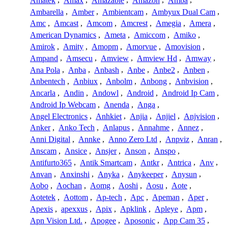
Amatek
,
Amax
,
Amazable
,
Amazon
,
Amba
,
Ambarella
,
Amber
,
Ambientcam
,
Ambyux Dual Cam
,
Amc
,
Amcast
,
Amcom
,
Amcrest
,
Amegia
,
Amera
,
American Dynamics
,
Ameta
,
Amiccom
,
Amiko
,
Amirok
,
Amity
,
Amopm
,
Amorvue
,
Amovision
,
Ampand
,
Amsecu
,
Amview
,
Amview Hd
,
Amway
,
Ana Pola
,
Anba
,
Anbash
,
Anbe
,
Anbe2
,
Anben
,
Anbentech
,
Anbiux
,
Anbolm
,
Anbong
,
Anbvision
,
Ancarla
,
Andin
,
Andowl
,
Android
,
Android Ip Cam
,
Android Ip Webcam
,
Anenda
,
Anga
,
Angel Electronics
,
Anhkiet
,
Anjia
,
Anjiel
,
Anjvision
,
Anker
,
Anko Tech
,
Anlapus
,
Annahme
,
Annez
,
Anni Digital
,
Annke
,
Anno Zero Ltd
,
Anpviz
,
Anran
,
Anscam
,
Ansice
,
Ansjer
,
Anson
,
Anspo
,
Antifurto365
,
Antik Smartcam
,
Antkr
,
Antrica
,
Anv
,
Anvan
,
Anxinshi
,
Anyka
,
Anykeeper
,
Anysun
,
Aobo
,
Aochan
,
Aomg
,
Aoshi
,
Aosu
,
Aote
,
Aotetek
,
Aottom
,
Ap-tech
,
Apc
,
Apeman
,
Aper
,
Apexis
,
apexxus
,
Apix
,
Apklink
,
Apleye
,
Apm
,
Apn Vision Ltd.
,
Apogee
,
Aposonic
,
App Cam 35
,