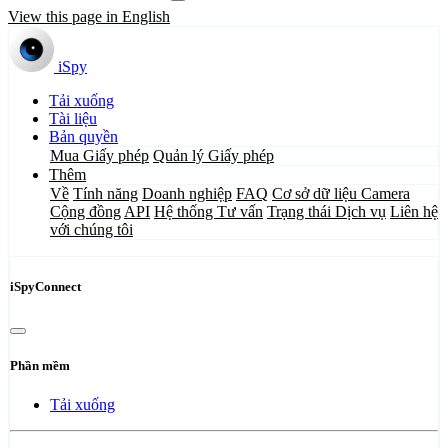
View this page in English
iSpy
Tải xuống
Tài liệu
Bản quyền
Mua Giấy phép
Quản lý Giấy phép
Thêm
Về
Tính năng
Doanh nghiệp
FAQ
Cơ sở dữ liệu Camera
Cộng đồng
API
Hệ thống Tư vấn
Trạng thái Dịch vụ
Liên hệ
với chúng tôi
iSpyConnect
Phần mềm
Tải xuống