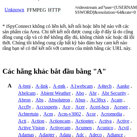
/videostream.asf?user=[USERN
Unknown
FFMPEG
HTTP
SSWORD]&resolution=64&rate=0
* iSpyConnect không có liên kết, kết nối hoặc liên hệ nào với các
sản phẩm của Area. Chi tiết kết nối được cung cấp ở đây là do cộng
đồng cung cấp và có thể không đầy đủ, không chính xác hoặc đã lỗi
thời. Chúng tôi không cung cấp bất kỳ bảo đảm hay cam kết nào
rằng bạn sẽ có thể kết nối với camera của mình bằng các URL này.
Các hãng khác bắt đầu bằng "A"
A
A-bmi
,
A-link
,
A-mtk
,
A1webcam
,
A4tech
,
Aanke
,
Abelcam
,
Abient Weather
,
Abo
,
Abr
,
Abr Security
,
Abron
,
Abs
,
Absolutron
,
Abus
,
Ac38xx
,
Acam
,
Accfly
,
Accsxperts
,
Ace
,
Acer
,
Aceri-bcn
,
Acesee
,
Achtertuin
,
Acm
,
Acm-v3002
,
Acor
,
Acromedia
,
Acti
,
Action
,
Actioncam
,
Actiontec
,
Activa
,
Active
,
Active Vision
,
Activecam
,
Acumen
,
Acunico
,
Acvil
,
Adamas
,
Adapter
,
Adata
,
Adc
,
Adeco
,
Adiance
,