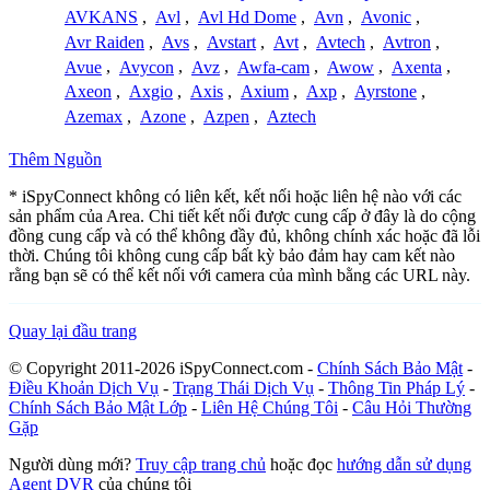
AVKANS
,
Avl
,
Avl Hd Dome
,
Avn
,
Avonic
,
Avr Raiden
,
Avs
,
Avstart
,
Avt
,
Avtech
,
Avtron
,
Avue
,
Avycon
,
Avz
,
Awfa-cam
,
Awow
,
Axenta
,
Axeon
,
Axgio
,
Axis
,
Axium
,
Axp
,
Ayrstone
,
Azemax
,
Azone
,
Azpen
,
Aztech
Thêm Nguồn
* iSpyConnect không có liên kết, kết nối hoặc liên hệ nào với các
sản phẩm của Area. Chi tiết kết nối được cung cấp ở đây là do cộng
đồng cung cấp và có thể không đầy đủ, không chính xác hoặc đã lỗi
thời. Chúng tôi không cung cấp bất kỳ bảo đảm hay cam kết nào
rằng bạn sẽ có thể kết nối với camera của mình bằng các URL này.
Quay lại đầu trang
© Copyright 2011-2026 iSpyConnect.com -
Chính Sách Bảo Mật
-
Điều Khoản Dịch Vụ
-
Trạng Thái Dịch Vụ
-
Thông Tin Pháp Lý
-
Chính Sách Bảo Mật Lớp
-
Liên Hệ Chúng Tôi
-
Câu Hỏi Thường
Gặp
Người dùng mới?
Truy cập trang chủ
hoặc đọc
hướng dẫn sử dụng
Agent DVR
của chúng tôi