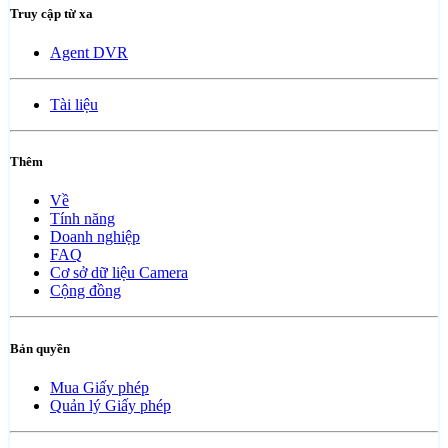
Truy cập từ xa
Agent DVR
Tài liệu
Thêm
Về
Tính năng
Doanh nghiệp
FAQ
Cơ sở dữ liệu Camera
Cộng đồng
Bản quyền
Mua Giấy phép
Quản lý Giấy phép