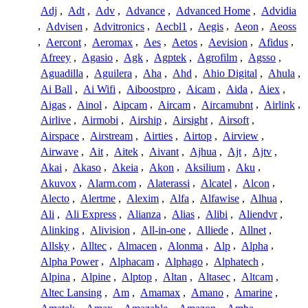
Adj
,
Adt
,
Adv
,
Advance
,
Advanced Home
,
Advidia
,
Advisen
,
Advitronics
,
Aecbl1
,
Aegis
,
Aeon
,
Aeoss
,
Aercont
,
Aeromax
,
Aes
,
Aetos
,
Aevision
,
Afidus
,
Afreey
,
Agasio
,
Agk
,
Agptek
,
Agrofilm
,
Agsso
,
Aguadilla
,
Aguilera
,
Aha
,
Ahd
,
Ahio Digital
,
Ahula
,
Ai Ball
,
Ai Wifi
,
Aiboostpro
,
Aicam
,
Aida
,
Aiex
,
Aigas
,
Ainol
,
Aipcam
,
Aircam
,
Aircamubnt
,
Airlink
,
Airlive
,
Airmobi
,
Airship
,
Airsight
,
Airsoft
,
Airspace
,
Airstream
,
Airties
,
Airtop
,
Airview
,
Airwave
,
Ait
,
Aitek
,
Aivant
,
Ajhua
,
Ajt
,
Ajtv
,
Akai
,
Akaso
,
Akeia
,
Akon
,
Aksilium
,
Aku
,
Akuvox
,
Alarm.com
,
Alaterassi
,
Alcatel
,
Alcon
,
Alecto
,
Alertme
,
Alexim
,
Alfa
,
Alfawise
,
Alhua
,
Ali
,
Ali Express
,
Alianza
,
Alias
,
Alibi
,
Aliendvr
,
Alinking
,
Alivision
,
All-in-one
,
Alliede
,
Allnet
,
Allsky
,
Alltec
,
Almacen
,
Alonma
,
Alp
,
Alpha
,
Alpha Power
,
Alphacam
,
Alphago
,
Alphatech
,
Alpina
,
Alpine
,
Alptop
,
Altan
,
Altasec
,
Altcam
,
Altec Lansing
,
Am
,
Amamax
,
Amano
,
Amarine
,