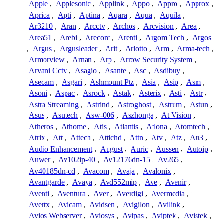
Apple
,
Applesonic
,
Applink
,
Appo
,
Appro
,
Approx
,
Aprica
,
Apti
,
Aptina
,
Aqara
,
Aqua
,
Aquila
,
Ar3210
,
Aran
,
Arcctv
,
Archos
,
Arcvision
,
Area
,
Area51
,
Arebi
,
Arecont
,
Arenti
,
Argom Tech
,
Argos
,
Argus
,
Argusleader
,
Arit
,
Arlotto
,
Arm
,
Arma-tech
,
Armorview
,
Arnan
,
Arp
,
Arrow Security System
,
Arvani Cctv
,
Asagio
,
Asante
,
Asc
,
Asdibuy
,
Asecam
,
Asgari
,
Ashmount Ptz
,
Asia
,
Asip
,
Asm
,
Asoni
,
Aspac
,
Asrock
,
Astak
,
Asterix
,
Asti
,
Astr
,
Astra Streaming
,
Astrind
,
Astroghost
,
Astrum
,
Astun
,
Asus
,
Asutech
,
Asw-006
,
Aszhonga
,
At Vision
,
Atheros
,
Athome
,
Atis
,
Atlantis
,
Atlona
,
Atomtech
,
Atrix
,
Att
,
Attech
,
Attichd
,
Attn
,
Atv
,
Atz
,
Au3
,
Audio Enhancement
,
August
,
Auric
,
Aussen
,
Autoip
,
Auwer
,
Av102ip-40
,
Av12176dn-15
,
Av265
,
Av40185dn-cd
,
Avacom
,
Avaja
,
Avalonix
,
Avantgarde
,
Avaya
,
Avd552mip
,
Ave
,
Avenir
,
Aventi
,
Aventura
,
Aver
,
Averdigi
,
Avermedia
,
Avertx
,
Avicam
,
Avidsen
,
Avigilon
,
Avilink
,
Avios Webserver
,
Aviosys
,
Avipas
,
Aviptek
,
Avistek
,