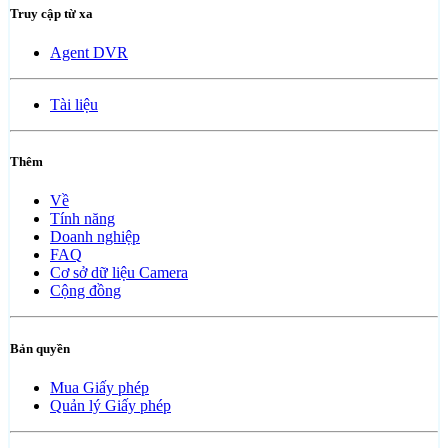
Truy cập từ xa
Agent DVR
Tài liệu
Thêm
Về
Tính năng
Doanh nghiệp
FAQ
Cơ sở dữ liệu Camera
Cộng đồng
Bản quyền
Mua Giấy phép
Quản lý Giấy phép