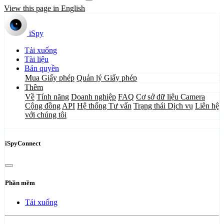
View this page in English
iSpy
Tải xuống
Tài liệu
Bản quyền
Mua Giấy phép
Quản lý Giấy phép
Thêm
Về
Tính năng
Doanh nghiệp
FAQ
Cơ sở dữ liệu Camera
Cộng đồng
API
Hệ thống Tư vấn
Trạng thái Dịch vụ
Liên hệ
với chúng tôi
iSpyConnect
Phần mềm
Tải xuống