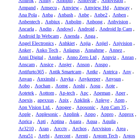
Amirok
,
Amity
,
Amopm
,
Amorvue
,
Amovision
,
Ampand
,
Amsecu
,
Amview
,
Amview Hd
,
Amway
,
Ana Pola
,
Anba
,
Anbash
,
Anbe
,
Anbe2
,
Anben
,
Anbentech
,
Anbiux
,
Anbolm
,
Anbong
,
Anbvision
,
Ancarla
,
Andin
,
Andowl
,
Android
,
Android Ip Cam
,
Android Ip Webcam
,
Anenda
,
Anga
,
Angel Electronics
,
Anhkiet
,
Anjia
,
Anjiel
,
Anjvision
,
Anker
,
Anko Tech
,
Anlapus
,
Annahme
,
Annez
,
Anni Digital
,
Annke
,
Anno Zero Ltd
,
Anpviz
,
Anran
,
Anscam
,
Ansice
,
Ansjer
,
Anson
,
Anspo
,
Antifurto365
,
Antik Smartcam
,
Antkr
,
Antrica
,
Anv
,
Anvan
,
Anxinshi
,
Anyka
,
Anykeeper
,
Anysun
,
Aobo
,
Aochan
,
Aomg
,
Aoshi
,
Aosu
,
Aote
,
Aotetek
,
Aottom
,
Ap-tech
,
Apc
,
Apeman
,
Aper
,
Apexis
,
apexxus
,
Apix
,
Apklink
,
Apleye
,
Apm
,
Apn Vision Ltd.
,
Apogee
,
Aposonic
,
App Cam 35
,
Apple
,
Applesonic
,
Applink
,
Appo
,
Appro
,
Approx
,
Aprica
,
Apti
,
Aptina
,
Aqara
,
Aqua
,
Aquila
,
Ar3210
,
Aran
,
Arcctv
,
Archos
,
Arcvision
,
Area
,
Area51
,
Arebi
,
Arecont
,
Arenti
,
Argom Tech
,
Argos