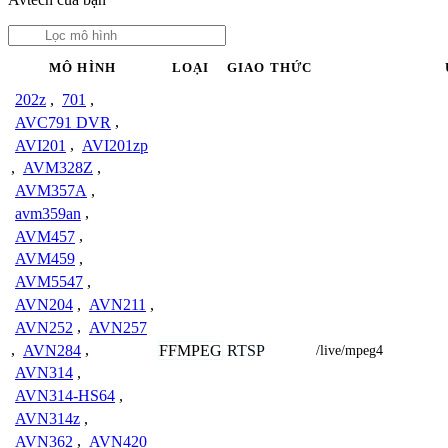
MÔ HÌNH
LOẠI
GIAO THỨC
202z
,
701
,
AVC791 DVR
,
AVI201
,
AVI201zp
,
AVM328Z
,
AVM357A
,
avm359an
,
AVM457
,
AVM459
,
AVM5547
,
AVN204
,
AVN211
,
AVN252
,
AVN257
,
AVN284
,
FFMPEG
RTSP
/live/mpeg4
AVN314
,
AVN314-HS64
,
AVN314z
,
AVN362
,
AVN420