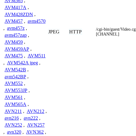
AVM365
,
AVM417A
,
AVM428ZDN
,
AVM457
,
avm4570
,
avm457z
,
/cgi-bin/guest/Video
JPEG
HTTP
[CHANNEL]
avm457zap
,
AVM459
,
AVM459AP
,
AVM475
,
AVM511
,
AVM542A jpeg
,
AVM542B
,
avm542BP
,
AVM552
,
AVM553JP
,
AVM561
,
AVM565A
,
AVN211
,
AVN212
,
avn216
,
avn222
,
AVN252
,
AVN257
,
avn320
,
AVN362
,