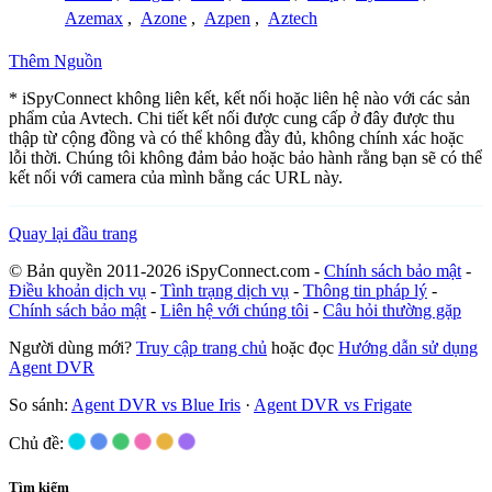
Azemax
,
Azone
,
Azpen
,
Aztech
Thêm Nguồn
* iSpyConnect không liên kết, kết nối hoặc liên hệ nào với các sản
phẩm của Avtech. Chi tiết kết nối được cung cấp ở đây được thu
thập từ cộng đồng và có thể không đầy đủ, không chính xác hoặc
lỗi thời. Chúng tôi không đảm bảo hoặc bảo hành rằng bạn sẽ có thể
kết nối với camera của mình bằng các URL này.
Quay lại đầu trang
© Bản quyền 2011-2026 iSpyConnect.com -
Chính sách bảo mật
-
Điều khoản dịch vụ
-
Tình trạng dịch vụ
-
Thông tin pháp lý
-
Chính sách bảo mật
-
Liên hệ với chúng tôi
-
Câu hỏi thường gặp
Người dùng mới?
Truy cập trang chủ
hoặc đọc
Hướng dẫn sử dụng
Agent DVR
So sánh:
Agent DVR vs Blue Iris
·
Agent DVR vs Frigate
Chủ đề:
Tìm kiếm