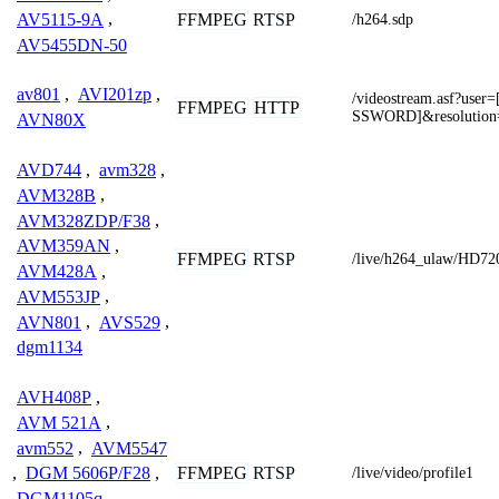
FFMPEG
RTSP
AV5115-9A
,
/h264.sdp
AV5455DN-50
av801
,
AVI201zp
,
/videostream.asf?u
FFMPEG
HTTP
SSWORD]&resolutio
AVN80X
AVD744
,
avm328
,
AVM328B
,
AVM328ZDP/F38
,
AVM359AN
,
FFMPEG
RTSP
/live/h264_ulaw/HD72
AVM428A
,
AVM553JP
,
AVN801
,
AVS529
,
dgm1134
AVH408P
,
AVM 521A
,
avm552
,
AVM5547
FFMPEG
RTSP
,
DGM 5606P/F28
,
/live/video/profile1
DGM1105q
,