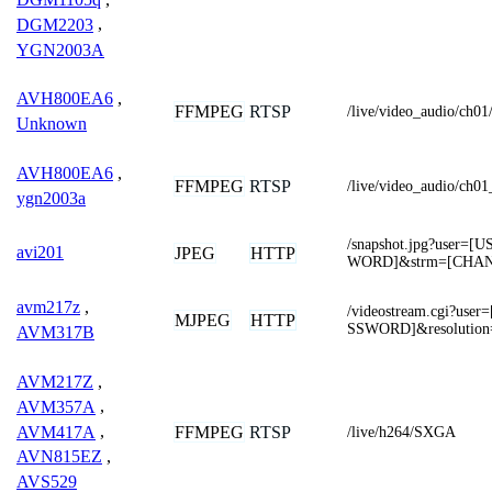
DGM2203
,
YGN2003A
AVH800EA6
,
FFMPEG
RTSP
/live/video_audio/ch01
Unknown
AVH800EA6
,
FFMPEG
RTSP
/live/video_audio/ch01
ygn2003a
/snapshot.jpg?user
avi201
JPEG
HTTP
WORD]&strm=[CHA
avm217z
,
/videostream.cgi?u
MJPEG
HTTP
SSWORD]&resolution
AVM317B
AVM217Z
,
AVM357A
,
AVM417A
,
FFMPEG
RTSP
/live/h264/SXGA
AVN815EZ
,
AVS529