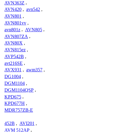
AVN363Z
,
AVN420
,
avn542
,
AVN801
,
AVN801vv
,
avn801z
,
AVN805
,
AVN807ZA
,
AVN80X
,
AVN815ez
,
AVP542B
,
avt216SE
,
AVX931
,
awm357
,
DG1004
,
DGM1104
,
DGM1104QSP
,
KPD675
,
KPD677H
,
MDR757ZB-E
452B
,
AVI201
,
AVM 512AP
,