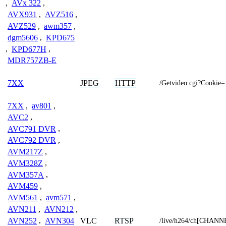
,
AVx 322
,
AVX931
,
AVZ516
,
AVZ529
,
awm357
,
dgm5606
,
KPD675
,
KPD677H
,
MDR757ZB-E
JPEG
HTTP
7XX
/Getvideo.cgi?Cookie=
7XX
,
av801
,
AVC2
,
AVC791 DVR
,
AVC792 DVR
,
AVM217Z
,
AVM328Z
,
AVM357A
,
AVM459
,
AVM561
,
avm571
,
AVN211
,
AVN212
,
VLC
RTSP
AVN252
,
AVN304
/live/h264/ch[CHANN