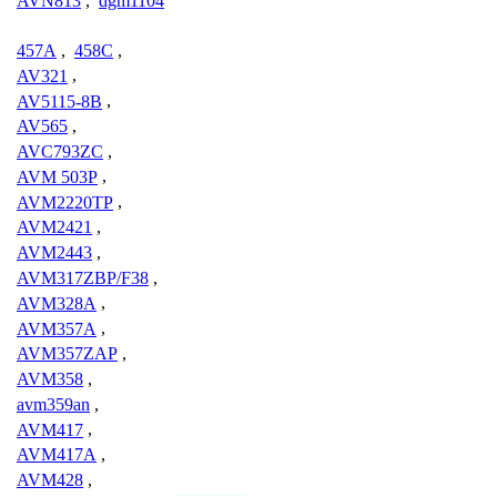
AVN813
,
dgm1104
457A
,
458C
,
AV321
,
AV5115-8B
,
AV565
,
AVC793ZC
,
AVM 503P
,
AVM2220TP
,
AVM2421
,
AVM2443
,
AVM317ZBP/F38
,
AVM328A
,
AVM357A
,
AVM357ZAP
,
AVM358
,
avm359an
,
AVM417
,
AVM417A
,
AVM428
,