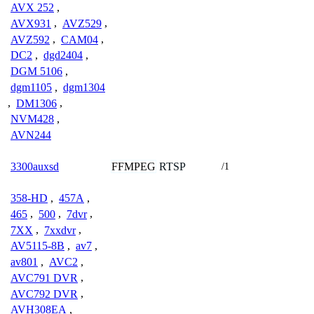
AVX 252
,
AVX931
,
AVZ529
,
AVZ592
,
CAM04
,
DC2
,
dgd2404
,
DGM 5106
,
dgm1105
,
dgm1304
,
DM1306
,
NVM428
,
AVN244
FFMPEG
RTSP
3300auxsd
/1
358-HD
,
457A
,
465
,
500
,
7dvr
,
7XX
,
7xxdvr
,
AV5115-8B
,
av7
,
av801
,
AVC2
,
AVC791 DVR
,
AVC792 DVR
,
AVH308EA
,