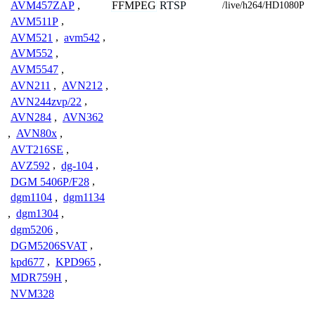
FFMPEG
RTSP
AVM457ZAP
,
/live/h264/HD1080P
AVM511P
,
AVM521
,
avm542
,
AVM552
,
AVM5547
,
AVN211
,
AVN212
,
AVN244zvp/22
,
AVN284
,
AVN362
,
AVN80x
,
AVT216SE
,
AVZ592
,
dg-104
,
DGM 5406P/F28
,
dgm1104
,
dgm1134
,
dgm1304
,
dgm5206
,
DGM5206SVAT
,
kpd677
,
KPD965
,
MDR759H
,
NVM328