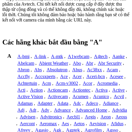
phẩm của Avtech. Chi tiết kết nối được cung cấp ở đây được thu
thập từ cộng đồng và có thể không đầy đủ, không chính xác hoặc
lỗi thời. Chúng tôi không đảm bảo hoặc bảo hành rằng bạn sẽ có thể
kết nối với camera của mình bằng các URL này.
Các hãng khác bắt đầu bằng "A"
A
A-bmi
,
A-link
,
A-mtk
,
A1webcam
,
A4tech
,
Aanke
,
Abelcam
,
Abient Weather
,
Abo
,
Abr
,
Abr Security
,
Abron
,
Abs
,
Absolutron
,
Abus
,
Ac38xx
,
Acam
,
Accfly
,
Accsxperts
,
Ace
,
Acer
,
Aceri-bcn
,
Acesee
,
Achtertuin
,
Acm
,
Acm-v3002
,
Acor
,
Acromedia
,
Acti
,
Action
,
Actioncam
,
Actiontec
,
Activa
,
Active
,
Active Vision
,
Activecam
,
Acumen
,
Acunico
,
Acvil
,
Adamas
,
Adapter
,
Adata
,
Adc
,
Adeco
,
Adiance
,
Adj
,
Adt
,
Adv
,
Advance
,
Advanced Home
,
Advidia
,
Advisen
,
Advitronics
,
Aecbl1
,
Aegis
,
Aeon
,
Aeoss
,
Aercont
,
Aeromax
,
Aes
,
Aetos
,
Aevision
,
Afidus
,
Afreey
,
Agasio
,
Agk
,
Agptek
,
Agrofilm
,
Agsso
,