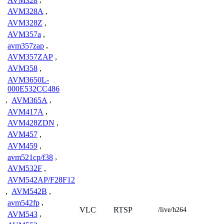
AVM328
,
AVM328A
,
AVM328Z
,
AVM357a
,
avm357zap
,
AVM357ZAP
,
AVM358
,
AVM3650L-
000E532CC486
,
AVM365A
,
AVM417A
,
AVM428ZDN
,
AVM457
,
AVM459
,
avm521cp/f38
,
AVM532F
,
AVM542AP/F28F12
,
AVM542B
,
avm542fp
,
VLC
RTSP
/live/h264
AVM543
,