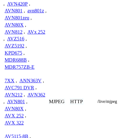
,
AVN420P
,
AVN801
,
avn801z
,
AVN801zeu
,
AVN80X
,
AVN812
,
AVx 252
,
AVZ516
,
AVZ5192
,
KPD675
,
MDR688B
,
MDR757ZB-E
7XX
,
ANN363V
,
AVC791 DVR
,
AVN212
,
AVN362
MJPEG
HTTP
,
AVN801
,
/live/mjpeg
AVN80X
,
AVX 252
,
AVX 322
AV5115-8B
,