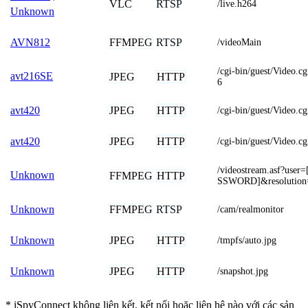
VLC
RTSP
/live.h264
Unknown
FFMPEG
RTSP
AVN812
/videoMain
/cgi-bin/guest/Video
avt216SE
JPEG
HTTP
6
JPEG
HTTP
avt420
/cgi-bin/guest/Video
JPEG
HTTP
avt420
/cgi-bin/guest/Video
/videostream.asf?u
Unknown
FFMPEG
HTTP
SSWORD]&resolutio
FFMPEG
RTSP
Unknown
/cam/realmonitor
JPEG
HTTP
Unknown
/tmpfs/auto.jpg
JPEG
HTTP
Unknown
/snapshot.jpg
* iSpyConnect không liên kết, kết nối hoặc liên hệ nào với các sản