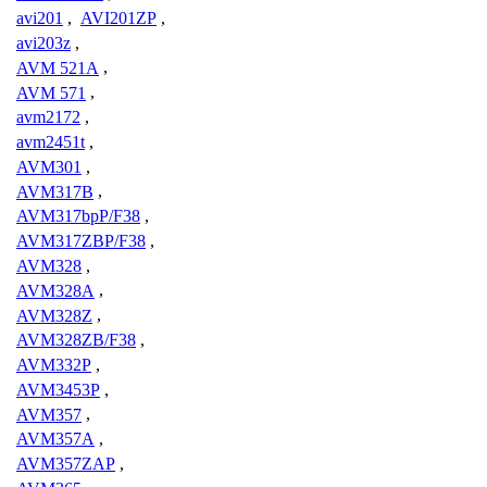
avi201
,
AVI201ZP
,
avi203z
,
AVM 521A
,
AVM 571
,
avm2172
,
avm2451t
,
AVM301
,
AVM317B
,
AVM317bpP/F38
,
AVM317ZBP/F38
,
AVM328
,
AVM328A
,
AVM328Z
,
AVM328ZB/F38
,
AVM332P
,
AVM3453P
,
AVM357
,
AVM357A
,
AVM357ZAP
,