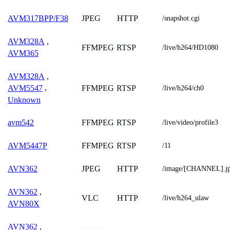
JPEG
HTTP
AVM317BPP/F38
/snapshot.cgi
AVM328A
,
FFMPEG
RTSP
/live/h264/HD1080
AVM365
AVM328A
,
FFMPEG
RTSP
AVM5547
,
/live/h264/ch0
Unknown
FFMPEG
RTSP
avm542
/live/video/profile3
FFMPEG
RTSP
AVM5447P
/11
JPEG
HTTP
AVN362
/image/[CHANNEL].j
AVN362
,
VLC
HTTP
/live/h264_ulaw
AVN80X
AVN362
,