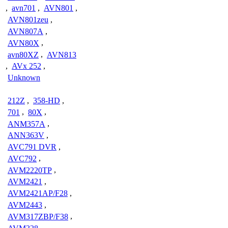
,
avn701
,
AVN801
,
AVN801zeu
,
AVN807A
,
AVN80X
,
avn80XZ
,
AVN813
,
AVx 252
,
Unknown
212Z
,
358-HD
,
701
,
80X
,
ANM357A
,
ANN363V
,
AVC791 DVR
,
AVC792
,
AVM2220TP
,
AVM2421
,
AVM2421AP/F28
,
AVM2443
,
AVM317ZBP/F38
,