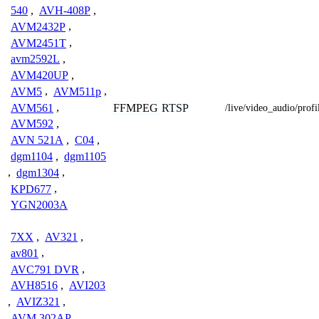
540
,
AVH-408P
,
AVM2432P
,
AVM2451T
,
avm2592L
,
AVM420UP
,
AVM5
,
AVM511p
,
FFMPEG
RTSP
AVM561
,
/live/video_audio/profi
AVM592
,
AVN 521A
,
C04
,
dgm1104
,
dgm1105
,
dgm1304
,
KPD677
,
YGN2003A
7XX
,
AV321
,
av801
,
AVC791 DVR
,
AVH8516
,
AVI203
,
AVIZ321
,
AVM 302AP
,