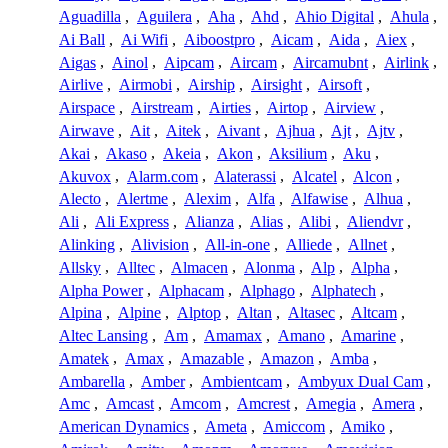
Aguadilla
,
Aguilera
,
Aha
,
Ahd
,
Ahio Digital
,
Ahula
,
Ai Ball
,
Ai Wifi
,
Aiboostpro
,
Aicam
,
Aida
,
Aiex
,
Aigas
,
Ainol
,
Aipcam
,
Aircam
,
Aircamubnt
,
Airlink
,
Airlive
,
Airmobi
,
Airship
,
Airsight
,
Airsoft
,
Airspace
,
Airstream
,
Airties
,
Airtop
,
Airview
,
Airwave
,
Ait
,
Aitek
,
Aivant
,
Ajhua
,
Ajt
,
Ajtv
,
Akai
,
Akaso
,
Akeia
,
Akon
,
Aksilium
,
Aku
,
Akuvox
,
Alarm.com
,
Alaterassi
,
Alcatel
,
Alcon
,
Alecto
,
Alertme
,
Alexim
,
Alfa
,
Alfawise
,
Alhua
,
Ali
,
Ali Express
,
Alianza
,
Alias
,
Alibi
,
Aliendvr
,
Alinking
,
Alivision
,
All-in-one
,
Alliede
,
Allnet
,
Allsky
,
Alltec
,
Almacen
,
Alonma
,
Alp
,
Alpha
,
Alpha Power
,
Alphacam
,
Alphago
,
Alphatech
,
Alpina
,
Alpine
,
Alptop
,
Altan
,
Altasec
,
Altcam
,
Altec Lansing
,
Am
,
Amamax
,
Amano
,
Amarine
,
Amatek
,
Amax
,
Amazable
,
Amazon
,
Amba
,
Ambarella
,
Amber
,
Ambientcam
,
Ambyux Dual Cam
,
Amc
,
Amcast
,
Amcom
,
Amcrest
,
Amegia
,
Amera
,
American Dynamics
,
Ameta
,
Amiccom
,
Amiko
,