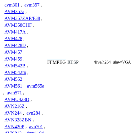
avm301
,
avm357
,
AVM357a
,
AVM357ZAP/F38
,
AVM358CHF
,
AVM417A
,
AVM428
,
AVM428D
,
AVM457
,
AVM459
,
FFMPEG
RTSP
/live/h264_ulaw/VGA
AVM542B
,
AVM542fp
,
AVM552
,
AVM561
,
avm565a
,
avm571
,
AVMU428D
,
AVN216Z
,
AVN244
,
avn284
,
AVN328ZBN
,
AVN420P
,
avn701
,