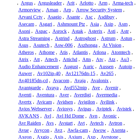
,
Argus
,
Argusleader
,
Arit
,
Arlotto
,
Arm
,
Arma-tech
,
Armorview
,
Arnan
,
Arp
,
Arrow Security System
,
Arvani Cctv
,
Asagio
,
Asante
,
Asc
,
Asdibuy
,
Asecam
,
Asgari
,
Ashmount Ptz
,
Asia
,
Asip
,
Asm
,
Asoni
,
Aspac
,
Asrock
,
Astak
,
Asterix
,
Asti
,
Astr
,
Astra Streaming
,
Astrind
,
Astroghost
,
Astrum
,
Astun
,
Asus
,
Asutech
,
Asw-006
,
Aszhonga
,
At Vision
,
Atheros
,
Athome
,
Atis
,
Atlantis
,
Atlona
,
Atomtech
,
Atrix
,
Att
,
Attech
,
Attichd
,
Attn
,
Atv
,
Atz
,
Au3
,
Audio Enhancement
,
August
,
Auric
,
Aussen
,
Autoip
,
Auwer
,
Av102ip-40
,
Av12176dn-15
,
Av265
,
Av40185dn-cd
,
Avacom
,
Avaja
,
Avalonix
,
Avantgarde
,
Avaya
,
Avd552mip
,
Ave
,
Avenir
,
Aventi
,
Aventura
,
Aver
,
Averdigi
,
Avermedia
,
Avertx
,
Avicam
,
Avidsen
,
Avigilon
,
Avilink
,
Avios Webserver
,
Aviosys
,
Avipas
,
Aviptek
,
Avistek
,
AVKANS
,
Avl
,
Avl Hd Dome
,
Avn
,
Avonic
,
Avr Raiden
,
Avs
,
Avstart
,
Avt
,
Avtech
,
Avtron
,
Avue
,
Avycon
,
Avz
,
Awfa-cam
,
Awow
,
Axenta
,
Axeon
,
Axgio
,
Axis
,
Axium
,
Axp
,
Ayrstone
,