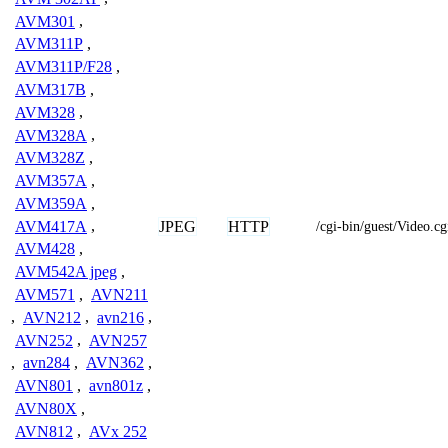
AVM301
,
AVM311P
,
AVM311P/F28
,
AVM317B
,
AVM328
,
AVM328A
,
AVM328Z
,
AVM357A
,
AVM359A
,
JPEG
HTTP
AVM417A
,
/cgi-bin/guest/Video.
AVM428
,
AVM542A jpeg
,
AVM571
,
AVN211
,
AVN212
,
avn216
,
AVN252
,
AVN257
,
avn284
,
AVN362
,
AVN801
,
avn801z
,
AVN80X
,
AVN812
,
AVx 252