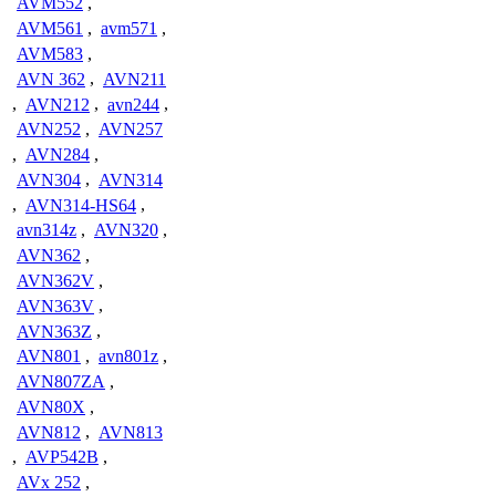
AVM552
,
AVM561
,
avm571
,
AVM583
,
AVN 362
,
AVN211
,
AVN212
,
avn244
,
AVN252
,
AVN257
,
AVN284
,
AVN304
,
AVN314
,
AVN314-HS64
,
avn314z
,
AVN320
,
AVN362
,
AVN362V
,
AVN363V
,
AVN363Z
,
AVN801
,
avn801z
,
AVN807ZA
,
AVN80X
,
AVN812
,
AVN813
,
AVP542B
,
AVx 252
,