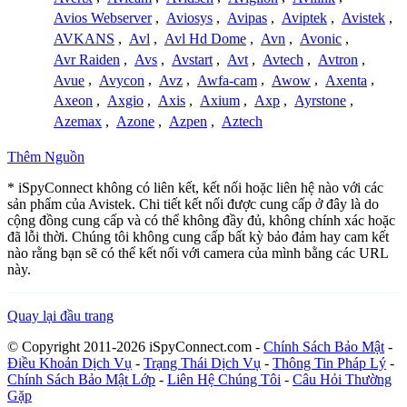
Avios Webserver
,
Aviosys
,
Avipas
,
Aviptek
,
Avistek
,
AVKANS
,
Avl
,
Avl Hd Dome
,
Avn
,
Avonic
,
Avr Raiden
,
Avs
,
Avstart
,
Avt
,
Avtech
,
Avtron
,
Avue
,
Avycon
,
Avz
,
Awfa-cam
,
Awow
,
Axenta
,
Axeon
,
Axgio
,
Axis
,
Axium
,
Axp
,
Ayrstone
,
Azemax
,
Azone
,
Azpen
,
Aztech
Thêm Nguồn
* iSpyConnect không có liên kết, kết nối hoặc liên hệ nào với các
sản phẩm của Avistek. Chi tiết kết nối được cung cấp ở đây là do
cộng đồng cung cấp và có thể không đầy đủ, không chính xác hoặc
đã lỗi thời. Chúng tôi không cung cấp bất kỳ bảo đảm hay cam kết
nào rằng bạn sẽ có thể kết nối với camera của mình bằng các URL
này.
Quay lại đầu trang
© Copyright 2011-2026 iSpyConnect.com -
Chính Sách Bảo Mật
-
Điều Khoản Dịch Vụ
-
Trạng Thái Dịch Vụ
-
Thông Tin Pháp Lý
-
Chính Sách Bảo Mật Lớp
-
Liên Hệ Chúng Tôi
-
Câu Hỏi Thường
Gặp