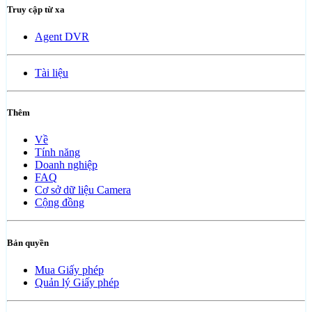
Truy cập từ xa
Agent DVR
Tài liệu
Thêm
Về
Tính năng
Doanh nghiệp
FAQ
Cơ sở dữ liệu Camera
Cộng đồng
Bản quyền
Mua Giấy phép
Quản lý Giấy phép