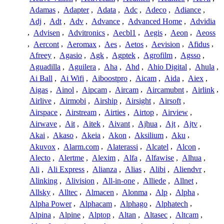
Adamas
,
Adapter
,
Adata
,
Adc
,
Adeco
,
Adiance
,
Adj
,
Adt
,
Adv
,
Advance
,
Advanced Home
,
Advidia
,
Advisen
,
Advitronics
,
Aecbl1
,
Aegis
,
Aeon
,
Aeoss
,
Aercont
,
Aeromax
,
Aes
,
Aetos
,
Aevision
,
Afidus
,
Afreey
,
Agasio
,
Agk
,
Agptek
,
Agrofilm
,
Agsso
,
Aguadilla
,
Aguilera
,
Aha
,
Ahd
,
Ahio Digital
,
Ahula
,
Ai Ball
,
Ai Wifi
,
Aiboostpro
,
Aicam
,
Aida
,
Aiex
,
Aigas
,
Ainol
,
Aipcam
,
Aircam
,
Aircamubnt
,
Airlink
,
Airlive
,
Airmobi
,
Airship
,
Airsight
,
Airsoft
,
Airspace
,
Airstream
,
Airties
,
Airtop
,
Airview
,
Airwave
,
Ait
,
Aitek
,
Aivant
,
Ajhua
,
Ajt
,
Ajtv
,
Akai
,
Akaso
,
Akeia
,
Akon
,
Aksilium
,
Aku
,
Akuvox
,
Alarm.com
,
Alaterassi
,
Alcatel
,
Alcon
,
Alecto
,
Alertme
,
Alexim
,
Alfa
,
Alfawise
,
Alhua
,
Ali
,
Ali Express
,
Alianza
,
Alias
,
Alibi
,
Aliendvr
,
Alinking
,
Alivision
,
All-in-one
,
Alliede
,
Allnet
,
Allsky
,
Alltec
,
Almacen
,
Alonma
,
Alp
,
Alpha
,
Alpha Power
,
Alphacam
,
Alphago
,
Alphatech
,
Alpina
,
Alpine
,
Alptop
,
Altan
,
Altasec
,
Altcam
,