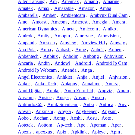
Altec Lansing
,
Am
,
Amamax
,
Amano
,
Amarine
,
Amatek
,
Amax
,
Amazable
,
Amazon
,
Amba
,
Ambarella
,
Amber
,
Ambientcam
,
Ambyux Dual Cam
,
Amc
,
Amcast
,
Amcom
,
Amcrest
,
Amegia
,
Amera
,
American Dynamics
,
Ameta
,
Amiccom
,
Amiko
,
Amirok
,
Amity
,
Amopm
,
Amorvue
,
Amovision
,
Ampand
,
Amsecu
,
Amview
,
Amview Hd
,
Amway
,
Ana Pola
,
Anba
,
Anbash
,
Anbe
,
Anbe2
,
Anben
,
Anbentech
,
Anbiux
,
Anbolm
,
Anbong
,
Anbvision
,
Ancarla
,
Andin
,
Andowl
,
Android
,
Android Ip Cam
,
Android Ip Webcam
,
Anenda
,
Anga
,
Angel Electronics
,
Anhkiet
,
Anjia
,
Anjiel
,
Anjvision
,
Anker
,
Anko Tech
,
Anlapus
,
Annahme
,
Annez
,
Anni Digital
,
Annke
,
Anno Zero Ltd
,
Anpviz
,
Anran
,
Anscam
,
Ansice
,
Ansjer
,
Anson
,
Anspo
,
Antifurto365
,
Antik Smartcam
,
Antkr
,
Antrica
,
Anv
,
Anvan
,
Anxinshi
,
Anyka
,
Anykeeper
,
Anysun
,
Aobo
,
Aochan
,
Aomg
,
Aoshi
,
Aosu
,
Aote
,
Aotetek
,
Aottom
,
Ap-tech
,
Apc
,
Apeman
,
Aper
,
Apexis
,
apexxus
,
Apix
,
Apklink
,
Apleye
,
Apm
,