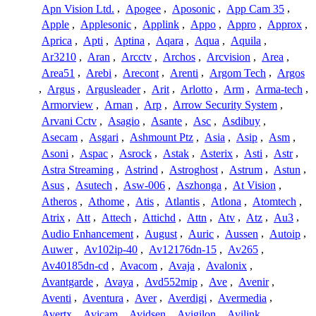
Apn Vision Ltd.
,
Apogee
,
Aposonic
,
App Cam 35
,
Apple
,
Applesonic
,
Applink
,
Appo
,
Appro
,
Approx
,
Aprica
,
Apti
,
Aptina
,
Aqara
,
Aqua
,
Aquila
,
Ar3210
,
Aran
,
Arcctv
,
Archos
,
Arcvision
,
Area
,
Area51
,
Arebi
,
Arecont
,
Arenti
,
Argom Tech
,
Argos
,
Argus
,
Argusleader
,
Arit
,
Arlotto
,
Arm
,
Arma-tech
,
Armorview
,
Arnan
,
Arp
,
Arrow Security System
,
Arvani Cctv
,
Asagio
,
Asante
,
Asc
,
Asdibuy
,
Asecam
,
Asgari
,
Ashmount Ptz
,
Asia
,
Asip
,
Asm
,
Asoni
,
Aspac
,
Asrock
,
Astak
,
Asterix
,
Asti
,
Astr
,
Astra Streaming
,
Astrind
,
Astroghost
,
Astrum
,
Astun
,
Asus
,
Asutech
,
Asw-006
,
Aszhonga
,
At Vision
,
Atheros
,
Athome
,
Atis
,
Atlantis
,
Atlona
,
Atomtech
,
Atrix
,
Att
,
Attech
,
Attichd
,
Attn
,
Atv
,
Atz
,
Au3
,
Audio Enhancement
,
August
,
Auric
,
Aussen
,
Autoip
,
Auwer
,
Av102ip-40
,
Av12176dn-15
,
Av265
,
Av40185dn-cd
,
Avacom
,
Avaja
,
Avalonix
,
Avantgarde
,
Avaya
,
Avd552mip
,
Ave
,
Avenir
,
Aventi
,
Aventura
,
Aver
,
Averdigi
,
Avermedia
,
Avertx
,
Avicam
,
Avidsen
,
Avigilon
,
Avilink
,