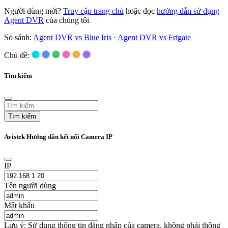
Người dùng mới?
Truy cập trang chủ
hoặc đọc
hướng dẫn sử dụng
Agent DVR
của chúng tôi
So sánh:
Agent DVR vs Blue Iris
·
Agent DVR vs Frigate
Chủ đề:
Tìm kiếm
Tìm kiếm
Avistek Hướng dẫn kết nối Camera IP
IP
Tên người dùng
Mật khẩu
Lưu ý: Sử dụng thông tin đăng nhập của camera, không phải thông