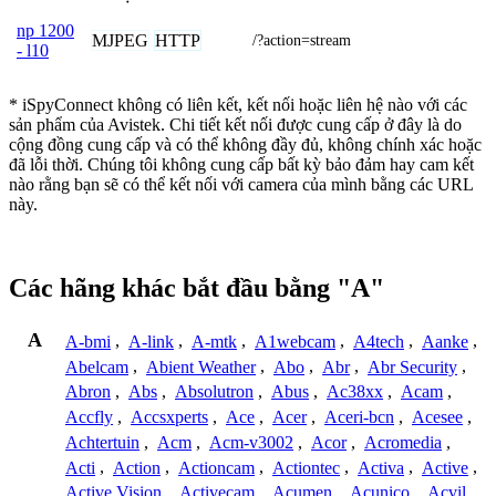
np 1200
MJPEG
HTTP
/?action=stream
- l10
* iSpyConnect không có liên kết, kết nối hoặc liên hệ nào với các
sản phẩm của Avistek. Chi tiết kết nối được cung cấp ở đây là do
cộng đồng cung cấp và có thể không đầy đủ, không chính xác hoặc
đã lỗi thời. Chúng tôi không cung cấp bất kỳ bảo đảm hay cam kết
nào rằng bạn sẽ có thể kết nối với camera của mình bằng các URL
này.
Các hãng khác bắt đầu bằng "A"
A
A-bmi
,
A-link
,
A-mtk
,
A1webcam
,
A4tech
,
Aanke
,
Abelcam
,
Abient Weather
,
Abo
,
Abr
,
Abr Security
,
Abron
,
Abs
,
Absolutron
,
Abus
,
Ac38xx
,
Acam
,
Accfly
,
Accsxperts
,
Ace
,
Acer
,
Aceri-bcn
,
Acesee
,
Achtertuin
,
Acm
,
Acm-v3002
,
Acor
,
Acromedia
,
Acti
,
Action
,
Actioncam
,
Actiontec
,
Activa
,
Active
,
Active Vision
,
Activecam
,
Acumen
,
Acunico
,
Acvil
,