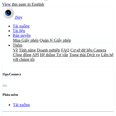
View this page in English
iSpy
Tải xuống
Tài liệu
Bản quyền
Mua Giấy phép
Quản lý Giấy phép
Thêm
Về
Tính năng
Doanh nghiệp
FAQ
Cơ sở dữ liệu Camera
Cộng đồng
API
Hệ thống Tư vấn
Trạng thái Dịch vụ
Liên hệ
với chúng tôi
iSpyConnect
Phần mềm
Tải xuống