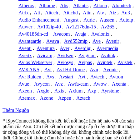
Atheros
,
Athome
,
Atis
,
Atlantis
,
Atlona
,
Atomtech
,
Atrix
,
Att
,
Attech
,
Attichd
,
Attn
,
Atv
,
Atz
,
Au3
,
Audio Enhancement
,
August
,
Auric
,
Aussen
,
Autoip
,
Auwer
,
Av102ip-40
,
Av12176dn-15
,
Av265
,
Av40185dn-cd
,
Avacom
,
Avaja
,
Avalonix
,
Avantgarde
,
Avaya
,
Avd552mip
,
Ave
,
Avenir
,
Aventi
,
Aventura
,
Aver
,
Averdigi
,
Avermedia
,
Avertx
,
Avicam
,
Avidsen
,
Avigilon
,
Avilink
,
Avios Webserver
,
Aviosys
,
Avipas
,
Aviptek
,
Avistek
,
AVKANS
,
Avl
,
Avl Hd Dome
,
Avn
,
Avonic
,
Avr Raiden
,
Avs
,
Avstart
,
Avt
,
Avtech
,
Avtron
,
Avue
,
Avycon
,
Avz
,
Awfa-cam
,
Awow
,
Axenta
,
Axeon
,
Axgio
,
Axis
,
Axium
,
Axp
,
Ayrstone
,
Azemax
,
Azone
,
Azpen
,
Aztech
Thêm Nguồn
* iSpyConnect không liên kết, kết nối hoặc liên hệ nào với các sản
phẩm của Aku. Chi tiết kết nối được cung cấp ở đây được thu thập
từ cộng đồng và có thể không đầy đủ, không chính xác hoặc lỗi
thời. Chúng tôi không đảm bảo hoặc bảo hành rằng bạn sẽ có thể