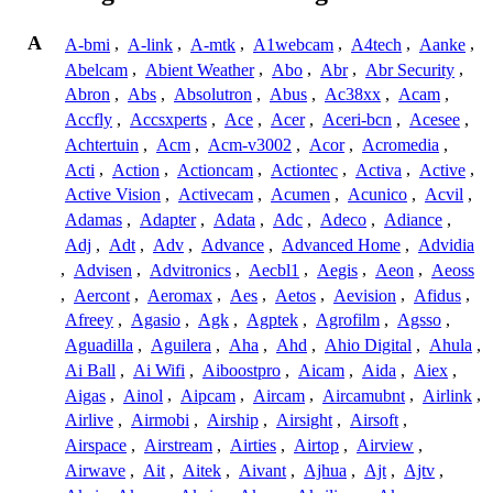
A
A-bmi
,
A-link
,
A-mtk
,
A1webcam
,
A4tech
,
Aanke
,
Abelcam
,
Abient Weather
,
Abo
,
Abr
,
Abr Security
,
Abron
,
Abs
,
Absolutron
,
Abus
,
Ac38xx
,
Acam
,
Accfly
,
Accsxperts
,
Ace
,
Acer
,
Aceri-bcn
,
Acesee
,
Achtertuin
,
Acm
,
Acm-v3002
,
Acor
,
Acromedia
,
Acti
,
Action
,
Actioncam
,
Actiontec
,
Activa
,
Active
,
Active Vision
,
Activecam
,
Acumen
,
Acunico
,
Acvil
,
Adamas
,
Adapter
,
Adata
,
Adc
,
Adeco
,
Adiance
,
Adj
,
Adt
,
Adv
,
Advance
,
Advanced Home
,
Advidia
,
Advisen
,
Advitronics
,
Aecbl1
,
Aegis
,
Aeon
,
Aeoss
,
Aercont
,
Aeromax
,
Aes
,
Aetos
,
Aevision
,
Afidus
,
Afreey
,
Agasio
,
Agk
,
Agptek
,
Agrofilm
,
Agsso
,
Aguadilla
,
Aguilera
,
Aha
,
Ahd
,
Ahio Digital
,
Ahula
,
Ai Ball
,
Ai Wifi
,
Aiboostpro
,
Aicam
,
Aida
,
Aiex
,
Aigas
,
Ainol
,
Aipcam
,
Aircam
,
Aircamubnt
,
Airlink
,
Airlive
,
Airmobi
,
Airship
,
Airsight
,
Airsoft
,
Airspace
,
Airstream
,
Airties
,
Airtop
,
Airview
,
Airwave
,
Ait
,
Aitek
,
Aivant
,
Ajhua
,
Ajt
,
Ajtv
,