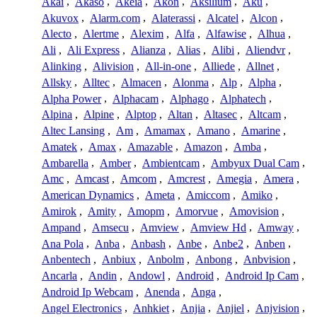
Akai
,
Akaso
,
Akeia
,
Akon
,
Aksilium
,
Aku
,
Akuvox
,
Alarm.com
,
Alaterassi
,
Alcatel
,
Alcon
,
Alecto
,
Alertme
,
Alexim
,
Alfa
,
Alfawise
,
Alhua
,
Ali
,
Ali Express
,
Alianza
,
Alias
,
Alibi
,
Aliendvr
,
Alinking
,
Alivision
,
All-in-one
,
Alliede
,
Allnet
,
Allsky
,
Alltec
,
Almacen
,
Alonma
,
Alp
,
Alpha
,
Alpha Power
,
Alphacam
,
Alphago
,
Alphatech
,
Alpina
,
Alpine
,
Alptop
,
Altan
,
Altasec
,
Altcam
,
Altec Lansing
,
Am
,
Amamax
,
Amano
,
Amarine
,
Amatek
,
Amax
,
Amazable
,
Amazon
,
Amba
,
Ambarella
,
Amber
,
Ambientcam
,
Ambyux Dual Cam
,
Amc
,
Amcast
,
Amcom
,
Amcrest
,
Amegia
,
Amera
,
American Dynamics
,
Ameta
,
Amiccom
,
Amiko
,
Amirok
,
Amity
,
Amopm
,
Amorvue
,
Amovision
,
Ampand
,
Amsecu
,
Amview
,
Amview Hd
,
Amway
,
Ana Pola
,
Anba
,
Anbash
,
Anbe
,
Anbe2
,
Anben
,
Anbentech
,
Anbiux
,
Anbolm
,
Anbong
,
Anbvision
,
Ancarla
,
Andin
,
Andowl
,
Android
,
Android Ip Cam
,
Android Ip Webcam
,
Anenda
,
Anga
,
Angel Electronics
,
Anhkiet
,
Anjia
,
Anjiel
,
Anjvision
,