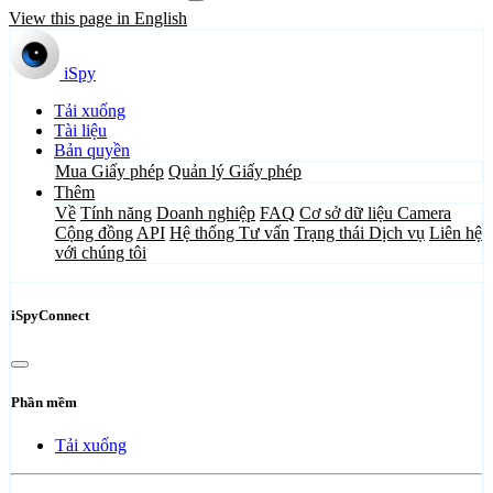
View this page in English
iSpy
Tải xuống
Tài liệu
Bản quyền
Mua Giấy phép
Quản lý Giấy phép
Thêm
Về
Tính năng
Doanh nghiệp
FAQ
Cơ sở dữ liệu Camera
Cộng đồng
API
Hệ thống Tư vấn
Trạng thái Dịch vụ
Liên hệ
với chúng tôi
iSpyConnect
Phần mềm
Tải xuống