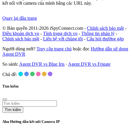
kết nối với camera của mình bằng các URL này.
Quay lại đầu trang
© Bản quyền 2011-2026 iSpyConnect.com -
Chính sách bảo mật
-
Điều khoản dịch vụ
-
Tình trạng dịch vụ
-
Thông tin pháp lý
-
Chính sách bảo mật
-
Liên hệ với chúng tôi
-
Câu hỏi thường gặp
Người dùng mới?
Truy cập trang chủ
hoặc đọc
Hướng dẫn sử dụng
Agent DVR
So sánh:
Agent DVR vs Blue Iris
·
Agent DVR vs Frigate
Chủ đề:
Tìm kiếm
Tìm kiếm
Aku Hướng dẫn kết nối Camera IP