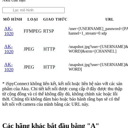
MÔ HÌNH
LOẠI
GIAO THỨC
URL
AK-
/user=[USERNAME]_password=[
FFMPEG
RTSP
hannel=1_stream=0.sdp
1020
AK-
/snapshot.jpg?user=[USERNAME]
JPEG
HTTP
WORD]&strm=[CHANNEL]
1020
AK-
/snapshot.jpg?user=[USERNAME]
JPEG
HTTP
WORD]
1020
* iSpyConnect không liên kết, kết nối hoặc liên hệ nào với các sản
phẩm của Aku. Chi tiết kết nối được cung cấp ở đây được thu thập
từ cộng đồng và có thể không đầy đủ, không chính xác hoặc lỗi
thời. Chúng tôi không đảm bảo hoặc bảo hành rằng bạn sẽ có thể
kết nối với camera của mình bằng các URL này.
Các hãng khác bắt đầu bằng "A"