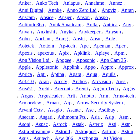
Anker
,
Anko Tech
,
Anlapus
,
Annahme
,
Annez
,
Anni Digital
,
Annke
,
Anno Zero Ltd
,
Anpviz
,
Anran
,
Anscam
,
Ansice
,
Ansjer
,
Anson
,
Anspo
,
Antifurto365
,
Antik Smartcam
,
Antkr
,
Antrica
,
Anv
,
Anvan
,
Anxinshi
,
Anyka
,
Anykeeper
,
Anysun
,
Aobo
,
Aochan
,
Aomg
,
Aoshi
,
Aosu
,
Aote
,
Aotetek
,
Aottom
,
Ap-tech
,
Apc
,
Apeman
,
Aper
,
Apexis
,
apexxus
,
Apix
,
Apklink
,
Apleye
,
Apm
,
Apn Vision Ltd.
,
Apogee
,
Aposonic
,
App Cam 35
,
Apple
,
Applesonic
,
Applink
,
Appo
,
Appro
,
Approx
,
Aprica
,
Apti
,
Aptina
,
Aqara
,
Aqua
,
Aquila
,
Ar3210
,
Aran
,
Arcctv
,
Archos
,
Arcvision
,
Area
,
Area51
,
Arebi
,
Arecont
,
Arenti
,
Argom Tech
,
Argos
,
Argus
,
Argusleader
,
Arit
,
Arlotto
,
Arm
,
Arma-tech
,
Armorview
,
Arnan
,
Arp
,
Arrow Security System
,
Arvani Cctv
,
Asagio
,
Asante
,
Asc
,
Asdibuy
,
Asecam
,
Asgari
,
Ashmount Ptz
,
Asia
,
Asip
,
Asm
,
Asoni
,
Aspac
,
Asrock
,
Astak
,
Asterix
,
Asti
,
Astr
,
Astra Streaming
,
Astrind
,
Astroghost
,
Astrum
,
Astun
,
Asus
,
Asutech
,
Asw-006
,
Aszhonga
,
At Vision
,