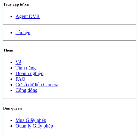
Truy cập từ xa
Agent DVR
Tài liệu
Thêm
Về
Tính năng
Doanh nghiệp
FAQ
Cơ sở dữ liệu Camera
Cộng đồng
Bản quyền
Mua Giấy phép
Quản lý Giấy phép