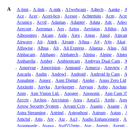
A
A-bmi
,
A-link
,
A-mtk
,
A1webcam
,
A4tech
,
Aanke
,
A
Ace
,
Acer
,
Aceri-bcn
,
Acesee
,
Achtertuin
,
Acm
,
Acm
Acunico
,
Acvil
,
Adamas
,
Adapter
,
Adata
,
Adc
,
Adec
Aercont
,
Aeromax
,
Aes
,
Aetos
,
Aevision
,
Afidus
,
Af
Aiboostpro
,
Aicam
,
Aida
,
Aiex
,
Aigas
,
Ainol
,
Aipca
Airwave
,
Ait
,
Aitek
,
Aivant
,
Ajhua
,
Ajt
,
Ajtv
,
Akai
Alfawise
,
Alhua
,
Ali
,
Ali Express
,
Alianza
,
Alias
,
Ali
Alphacam
,
Alphago
,
Alphatech
,
Alpina
,
Alpine
,
Alpto
Ambarella
,
Amber
,
Ambientcam
,
Ambyux Dual Cam
,
,
Amorvue
,
Amovision
,
Ampand
,
Amsecu
,
Amview
,
A
Ancarla
,
Andin
,
Andowl
,
Android
,
Android Ip Cam
,
A
Annahme
,
Annez
,
Anni Digital
,
Annke
,
Anno Zero Ltd
Anxinshi
,
Anyka
,
Anykeeper
,
Anysun
,
Aobo
,
Aochan
Apm
,
Apn Vision Ltd.
,
Apogee
,
Aposonic
,
App Cam 3
Arcctv
,
Archos
,
Arcvision
,
Area
,
Area51
,
Arebi
,
Are
Arrow Security System
,
Arvani Cctv
,
Asagio
,
Asante
,
A
Astra Streaming
,
Astrind
,
Astroghost
,
Astrum
,
Astun
,
Attichd
,
Attn
,
Atv
,
Atz
,
Au3
,
Audio Enhancement
,
A
Avantgarde
,
Avaya
,
Avd552mip
,
Ave
,
Avenir
,
Aventi