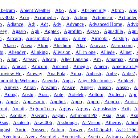
belcam
,
Abient Weather
,
Abo
,
Abr
,
Abr Security
,
Abron
,
Abs
-v3002
,
Acor
,
Acromedia
,
Acti
,
Action
,
Actioncam
,
Actiontec
o
,
Adiance
,
Adj
,
Adt
,
Adv
,
Advance
,
Advanced Home
,
Advi
reey
,
Agasio
,
Agk
,
Agptek
,
Agrofilm
,
Agsso
,
Aguadilla
,
Agui
m
,
Aircam
,
Aircamubnt
,
Airlink
,
Airlive
,
Airmobi
,
Airship
,
Air
,
Akaso
,
Akeia
,
Akon
,
Aksilium
,
Aku
,
Akuvox
,
Alarm.com
,
bi
,
Aliendvr
,
Alinking
,
Alivision
,
All-in-one
,
Alliede
,
Allnet
,
p
,
Altan
,
Altasec
,
Altcam
,
Altec Lansing
,
Am
,
Amamax
,
Ama
Amc
,
Amcast
,
Amcom
,
Amcrest
,
Amegia
,
Amera
,
American Dy
mview Hd
,
Amway
,
Ana Pola
,
Anba
,
Anbash
,
Anbe
,
Anbe2
ndroid Ip Webcam
,
Anenda
,
Anga
,
Angel Electronics
,
Anhkiet
,
,
Anpviz
,
Anran
,
Anscam
,
Ansice
,
Ansjer
,
Anson
,
Anspo
,
An
,
Aomg
,
Aoshi
,
Aosu
,
Aote
,
Aotetek
,
Aottom
,
Ap-tech
,
Apc
5
,
Apple
,
Applesonic
,
Applink
,
Appo
,
Appro
,
Approx
,
Aprica
cont
,
Arenti
,
Argom Tech
,
Argos
,
Argus
,
Argusleader
,
Arit
,
Ar
sc
,
Asdibuy
,
Asecam
,
Asgari
,
Ashmount Ptz
,
Asia
,
Asip
,
As
Asus
,
Asutech
,
Asw-006
,
Aszhonga
,
At Vision
,
Atheros
,
Atho
ugust
,
Auric
,
Aussen
,
Autoip
,
Auwer
,
Av102ip-40
,
Av12176dn
,
Aventura
,
Aver
,
Averdigi
,
Avermedia
,
Avertx
,
Avicam
,
Avids