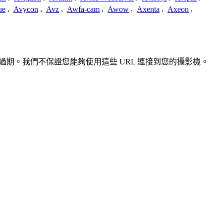
ue
,
Avycon
,
Avz
,
Awfa-cam
,
Awow
,
Axenta
,
Axeon
,
準確或過期。我們不保證您能夠使用這些 URL 連接到您的攝影機。