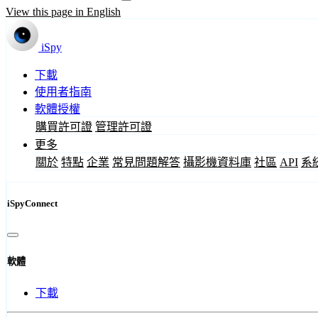
View this page in English
iSpy
下載
使用者指南
軟體授權
購買許可證
管理許可證
更多
關於
特點
企業
常見問題解答
攝影機資料庫
社區
API
系
iSpyConnect
軟體
下載