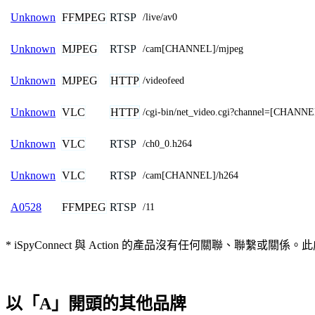
FFMPEG
RTSP
Unknown
/live/av0
MJPEG
RTSP
Unknown
/cam[CHANNEL]/mjpeg
MJPEG
HTTP
Unknown
/videofeed
VLC
HTTP
Unknown
/cgi-bin/net_video.cgi?channel=[CHANN
VLC
RTSP
Unknown
/ch0_0.h264
VLC
RTSP
Unknown
/cam[CHANNEL]/h264
FFMPEG
RTSP
A0528
/11
* iSpyConnect 與 Action 的產品沒有任何關聯
以「A」開頭的其他品牌