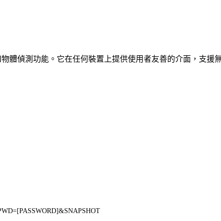
、車輛和物體偵測功能。它在任何裝置上提供使用者友善的介面，支援
E]&PWD=[PASSWORD]&SNAPSHOT