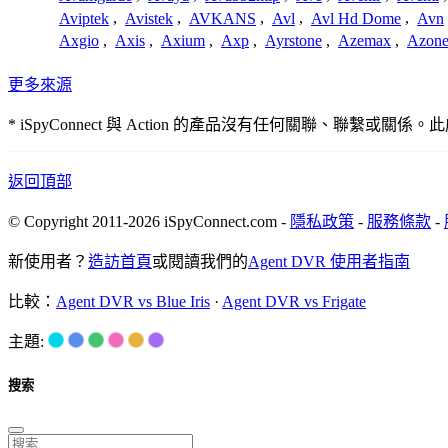
Aviptek
,
Avistek
,
AVKANS
,
Avl
,
Avl Hd Dome
,
Avn
Axgio
,
Axis
,
Axium
,
Axp
,
Ayrstone
,
Azemax
,
Azon
更多來源
* iSpyConnect 與 Action 的產品沒有任何關聯
返回頂部
© Copyright 2011-2026 iSpyConnect.com -
隱私政策
-
服務條款
-
新使用者？
造訪首頁
或閱讀我們的
Agent DVR 使用者指南
比較：
Agent DVR vs Blue Iris
·
Agent DVR vs Frigate
主題:
搜索