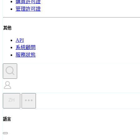
購買許可證
管理許可證
其他
API
系統顧問
服務狀態
ZH
語言