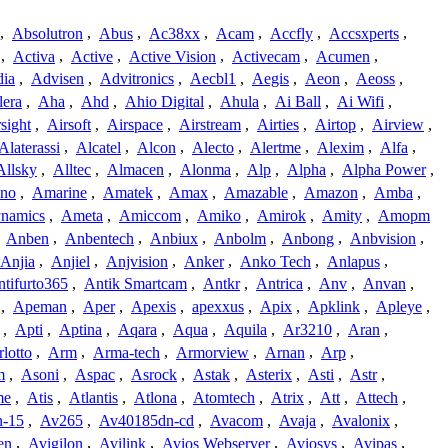
,
Absolutron
,
Abus
,
Ac38xx
,
Acam
,
Accfly
,
Accsxperts
,
,
Activa
,
Active
,
Active Vision
,
Activecam
,
Acumen
,
dia
,
Advisen
,
Advitronics
,
Aecbl1
,
Aegis
,
Aeon
,
Aeoss
,
lera
,
Aha
,
Ahd
,
Ahio Digital
,
Ahula
,
Ai Ball
,
Ai Wifi
,
sight
,
Airsoft
,
Airspace
,
Airstream
,
Airties
,
Airtop
,
Airview
,
Alaterassi
,
Alcatel
,
Alcon
,
Alecto
,
Alertme
,
Alexim
,
Alfa
,
Allsky
,
Alltec
,
Almacen
,
Alonma
,
Alp
,
Alpha
,
Alpha Power
,
no
,
Amarine
,
Amatek
,
Amax
,
Amazable
,
Amazon
,
Amba
,
namics
,
Ameta
,
Amiccom
,
Amiko
,
Amirok
,
Amity
,
Amopm
,
Anben
,
Anbentech
,
Anbiux
,
Anbolm
,
Anbong
,
Anbvision
,
Anjia
,
Anjiel
,
Anjvision
,
Anker
,
Anko Tech
,
Anlapus
,
tifurto365
,
Antik Smartcam
,
Antkr
,
Antrica
,
Anv
,
Anvan
,
,
Apeman
,
Aper
,
Apexis
,
apexxus
,
Apix
,
Apklink
,
Apleye
,
,
Apti
,
Aptina
,
Aqara
,
Aqua
,
Aquila
,
Ar3210
,
Aran
,
lotto
,
Arm
,
Arma-tech
,
Armorview
,
Arnan
,
Arp
,
m
,
Asoni
,
Aspac
,
Asrock
,
Astak
,
Asterix
,
Asti
,
Astr
,
me
,
Atis
,
Atlantis
,
Atlona
,
Atomtech
,
Atrix
,
Att
,
Attech
,
-15
,
Av265
,
Av40185dn-cd
,
Avacom
,
Avaja
,
Avalonix
,
en
,
Avigilon
,
Avilink
,
Avios Webserver
,
Aviosys
,
Avipas
,