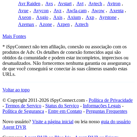
Avr Raiden
,
Avs
,
Avstart
,
Avt
,
Avtech
,
Avtron
,
Avue
,
Avycon
,
Avz
,
Awfa-cam
,
Awow
,
Axenta
,
Axeon
,
Axgio
,
Axis
,
Axium
,
Axp
,
Ayrstone
,
Azemax
,
Azone
,
Azpen
,
Aztech
Mais Fontes
* iSpyConnect não tem afiliação, conexão ou associação com os
produtos de Adv. Os detalhes de conexão fornecidos aqui são
obtidos da comunidade e podem estar incompletos, imprecisos ou
desatualizados. Não fornecemos nenhuma garantia ou assegurança
de que você conseguirá se conectar às suas câmeras usando estas
URLs.
Voltar ao topo
© Copyright 2011-2026 iSpyConnect.com -
Política de Privacidade
-
Termos de Serviço
-
Status do Serviço
-
Informações Legais
-
Política de Segurança
-
Entre em Contato
-
Perguntas Frequentes
Novo usuário?
Visite a página inicial
ou leia nosso
guia do usuário
Agent DVR