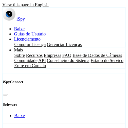
View this page in English
iSpy
Baixe
Guias do Usuário
Licenciamento
Comprar Licença
Gerenciar Licenças
Mais
Sobre
Recursos
Empresas
FAQ
Base de Dados de Câmeras
Comunidade
API
Conselheiro do Sistema
Estado do Serviço
Entre em Contato
iSpyConnect
Software
Baixe