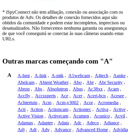
* iSpyConnect não tem afiliação, conexão ou associação com os
produtos de Adv. Os detalhes de conexão fornecidos aqui são
obtidos da comunidade e podem estar incompletos, imprecisos ou
desatualizados. Não fornecemos nenhuma garantia ou assegurança
de que você conseguirá se conectar às suas câmeras usando estas
URLs.
Outras marcas começando com "A"
A
A-bmi
,
A-link
,
A-mtk
,
A1webcam
,
A4tech
,
Aanke
,
Abelcam
,
Abient Weather
,
Abo
,
Abr
,
Abr Security
,
Abron
,
Abs
,
Absolutron
,
Abus
,
Ac38xx
,
Acam
,
Accfly
,
Accsxperts
,
Ace
,
Acer
,
Aceri-bcn
,
Acesee
,
Achtertuin
,
Acm
,
Acm-v3002
,
Acor
,
Acromedia
,
Acti
,
Action
,
Actioncam
,
Actiontec
,
Activa
,
Active
,
Active Vision
,
Activecam
,
Acumen
,
Acunico
,
Acvil
,
Adamas
,
Adapter
,
Adata
,
Adc
,
Adeco
,
Adiance
,
Adj
,
Adt
,
Adv
,
Advance
,
Advanced Home
,
Advidia