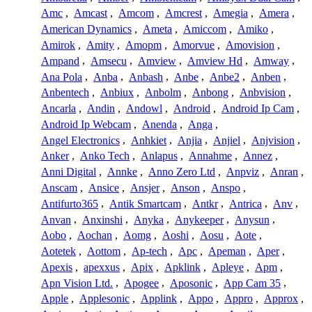
Amc
,
Amcast
,
Amcom
,
Amcrest
,
Amegia
,
Amera
,
American Dynamics
,
Ameta
,
Amiccom
,
Amiko
,
Amirok
,
Amity
,
Amopm
,
Amorvue
,
Amovision
,
Ampand
,
Amsecu
,
Amview
,
Amview Hd
,
Amway
,
Ana Pola
,
Anba
,
Anbash
,
Anbe
,
Anbe2
,
Anben
,
Anbentech
,
Anbiux
,
Anbolm
,
Anbong
,
Anbvision
,
Ancarla
,
Andin
,
Andowl
,
Android
,
Android Ip Cam
,
Android Ip Webcam
,
Anenda
,
Anga
,
Angel Electronics
,
Anhkiet
,
Anjia
,
Anjiel
,
Anjvision
,
Anker
,
Anko Tech
,
Anlapus
,
Annahme
,
Annez
,
Anni Digital
,
Annke
,
Anno Zero Ltd
,
Anpviz
,
Anran
,
Anscam
,
Ansice
,
Ansjer
,
Anson
,
Anspo
,
Antifurto365
,
Antik Smartcam
,
Antkr
,
Antrica
,
Anv
,
Anvan
,
Anxinshi
,
Anyka
,
Anykeeper
,
Anysun
,
Aobo
,
Aochan
,
Aomg
,
Aoshi
,
Aosu
,
Aote
,
Aotetek
,
Aottom
,
Ap-tech
,
Apc
,
Apeman
,
Aper
,
Apexis
,
apexxus
,
Apix
,
Apklink
,
Apleye
,
Apm
,
Apn Vision Ltd.
,
Apogee
,
Aposonic
,
App Cam 35
,
Apple
,
Applesonic
,
Applink
,
Appo
,
Appro
,
Approx
,