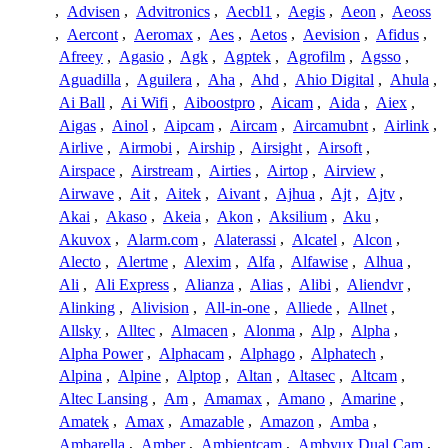
,
Advisen
,
Advitronics
,
Aecbl1
,
Aegis
,
Aeon
,
Aeoss
,
Aercont
,
Aeromax
,
Aes
,
Aetos
,
Aevision
,
Afidus
,
Afreey
,
Agasio
,
Agk
,
Agptek
,
Agrofilm
,
Agsso
,
Aguadilla
,
Aguilera
,
Aha
,
Ahd
,
Ahio Digital
,
Ahula
,
Ai Ball
,
Ai Wifi
,
Aiboostpro
,
Aicam
,
Aida
,
Aiex
,
Aigas
,
Ainol
,
Aipcam
,
Aircam
,
Aircamubnt
,
Airlink
,
Airlive
,
Airmobi
,
Airship
,
Airsight
,
Airsoft
,
Airspace
,
Airstream
,
Airties
,
Airtop
,
Airview
,
Airwave
,
Ait
,
Aitek
,
Aivant
,
Ajhua
,
Ajt
,
Ajtv
,
Akai
,
Akaso
,
Akeia
,
Akon
,
Aksilium
,
Aku
,
Akuvox
,
Alarm.com
,
Alaterassi
,
Alcatel
,
Alcon
,
Alecto
,
Alertme
,
Alexim
,
Alfa
,
Alfawise
,
Alhua
,
Ali
,
Ali Express
,
Alianza
,
Alias
,
Alibi
,
Aliendvr
,
Alinking
,
Alivision
,
All-in-one
,
Alliede
,
Allnet
,
Allsky
,
Alltec
,
Almacen
,
Alonma
,
Alp
,
Alpha
,
Alpha Power
,
Alphacam
,
Alphago
,
Alphatech
,
Alpina
,
Alpine
,
Alptop
,
Altan
,
Altasec
,
Altcam
,
Altec Lansing
,
Am
,
Amamax
,
Amano
,
Amarine
,
Amatek
,
Amax
,
Amazable
,
Amazon
,
Amba
,
Ambarella
,
Amber
,
Ambientcam
,
Ambyux Dual Cam
,