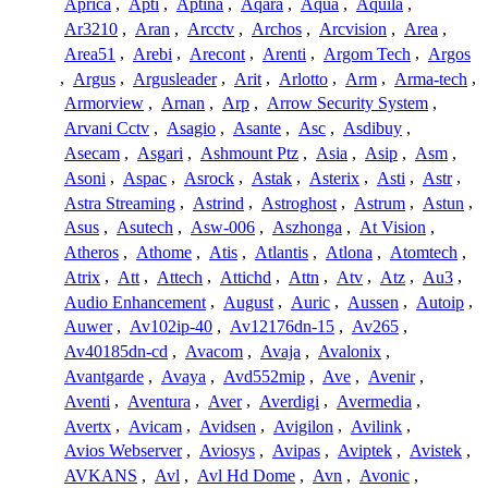
Aprica
,
Apti
,
Aptina
,
Aqara
,
Aqua
,
Aquila
,
Ar3210
,
Aran
,
Arcctv
,
Archos
,
Arcvision
,
Area
,
Area51
,
Arebi
,
Arecont
,
Arenti
,
Argom Tech
,
Argos
,
Argus
,
Argusleader
,
Arit
,
Arlotto
,
Arm
,
Arma-tech
,
Armorview
,
Arnan
,
Arp
,
Arrow Security System
,
Arvani Cctv
,
Asagio
,
Asante
,
Asc
,
Asdibuy
,
Asecam
,
Asgari
,
Ashmount Ptz
,
Asia
,
Asip
,
Asm
,
Asoni
,
Aspac
,
Asrock
,
Astak
,
Asterix
,
Asti
,
Astr
,
Astra Streaming
,
Astrind
,
Astroghost
,
Astrum
,
Astun
,
Asus
,
Asutech
,
Asw-006
,
Aszhonga
,
At Vision
,
Atheros
,
Athome
,
Atis
,
Atlantis
,
Atlona
,
Atomtech
,
Atrix
,
Att
,
Attech
,
Attichd
,
Attn
,
Atv
,
Atz
,
Au3
,
Audio Enhancement
,
August
,
Auric
,
Aussen
,
Autoip
,
Auwer
,
Av102ip-40
,
Av12176dn-15
,
Av265
,
Av40185dn-cd
,
Avacom
,
Avaja
,
Avalonix
,
Avantgarde
,
Avaya
,
Avd552mip
,
Ave
,
Avenir
,
Aventi
,
Aventura
,
Aver
,
Averdigi
,
Avermedia
,
Avertx
,
Avicam
,
Avidsen
,
Avigilon
,
Avilink
,
Avios Webserver
,
Aviosys
,
Avipas
,
Aviptek
,
Avistek
,
AVKANS
,
Avl
,
Avl Hd Dome
,
Avn
,
Avonic
,