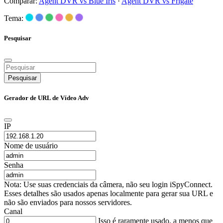
Comparar:
Agent DVR vs Blue Iris
·
Agent DVR vs Frigate
Tema:
Pesquisar
Pesquisar
Gerador de URL de Vídeo Adv
IP
Nome de usuário
Senha
Nota: Use suas credenciais da câmera, não seu login iSpyConnect.
Esses detalhes são usados apenas localmente para gerar sua URL e
não são enviados para nossos servidores.
Canal
Isso é raramente usado, a menos que