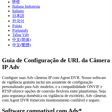
हिन्दी
Bahasa Indonesia
Italiano
日本語
한국어
Polski
Português
Tiếng Việt
中文(简体)
中文(繁體)
Guia de Configuração de URL da Câmera
IP Adv
Configure suas Adv câmeras IP com Agent DVR. Nosso software
de vigilância gratuito inclui um assistente de configuração
personalizado para Adv modelos, e a compatibilidade ONVIF e
RTSP oferece opções de conexão flexíveis entre plataformas. Seja
para segurança doméstica ou vigilância de escritório, Adv câmeras
com Agent DVR fornecem monitoramento confiável e seguro.
Software compatível com Adv*