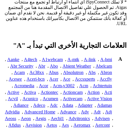
* لا تملك iSpyConnect أي انتماء أو ارتباط أو تجمع مع منتجات
Aigas. تم الحصول على تفاصيل الاتصال المقدمة هنا من المجتمع
وقد تكون غير مكتملة أو غير دقيقة أو قديمة. نحن لا نقدم أي ضمان
أو كفالة بأنك ستتمكن من الاتصال بكاميراتك باستخدام هذه عناوين
URL.
العلامات التجارية الأخرى التي تبدأ بـ "A"
A
,
Aanke
,
A4tech
,
A1webcam
,
A-mtk
,
A-link
,
A-bmi
,
Abr Security
,
Abr
,
Abo
,
Abient Weather
,
Abelcam
,
Acam
,
Ac38xx
,
Abus
,
Absolutron
,
Abs
,
Abron
,
Acesee
,
Aceri-bcn
,
Acer
,
Ace
,
Accsxperts
,
Accfly
,
Acromedia
,
Acor
,
Acm-v3002
,
Acm
,
Achtertuin
,
Active
,
Activa
,
Actiontec
,
Actioncam
,
Action
,
Acti
,
Acvil
,
Acunico
,
Acumen
,
Activecam
,
Active Vision
,
Adiance
,
Adeco
,
Adc
,
Adata
,
Adapter
,
Adamas
Advidia
,
Advanced Home
,
Advance
,
Adv
,
Adt
,
Adj
Aeoss
,
Aeon
,
Aegis
,
Aecbl1
,
Advitronics
,
Advisen
,
,
Afidus
,
Aevision
,
Aetos
,
Aes
,
Aeromax
,
Aercont
,