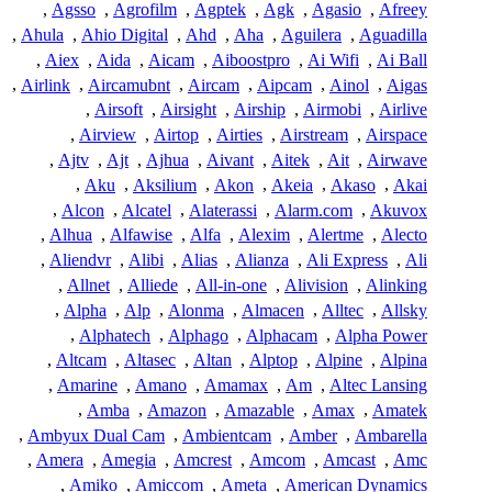
,
Agsso
,
Agrofilm
,
Agptek
,
Agk
,
Agasio
,
Afreey
,
Ahula
,
Ahio Digital
,
Ahd
,
Aha
,
Aguilera
,
Aguadilla
,
Aiex
,
Aida
,
Aicam
,
Aiboostpro
,
Ai Wifi
,
Ai Ball
,
Airlink
,
Aircamubnt
,
Aircam
,
Aipcam
,
Ainol
,
Aigas
,
Airsoft
,
Airsight
,
Airship
,
Airmobi
,
Airlive
,
Airview
,
Airtop
,
Airties
,
Airstream
,
Airspace
,
Ajtv
,
Ajt
,
Ajhua
,
Aivant
,
Aitek
,
Ait
,
Airwave
,
Aku
,
Aksilium
,
Akon
,
Akeia
,
Akaso
,
Akai
,
Alcon
,
Alcatel
,
Alaterassi
,
Alarm.com
,
Akuvox
,
Alhua
,
Alfawise
,
Alfa
,
Alexim
,
Alertme
,
Alecto
,
Aliendvr
,
Alibi
,
Alias
,
Alianza
,
Ali Express
,
Ali
,
Allnet
,
Alliede
,
All-in-one
,
Alivision
,
Alinking
,
Alpha
,
Alp
,
Alonma
,
Almacen
,
Alltec
,
Allsky
,
Alphatech
,
Alphago
,
Alphacam
,
Alpha Power
,
Altcam
,
Altasec
,
Altan
,
Alptop
,
Alpine
,
Alpina
,
Amarine
,
Amano
,
Amamax
,
Am
,
Altec Lansing
,
Amba
,
Amazon
,
Amazable
,
Amax
,
Amatek
,
Ambyux Dual Cam
,
Ambientcam
,
Amber
,
Ambarella
,
Amera
,
Amegia
,
Amcrest
,
Amcom
,
Amcast
,
Amc
,
Amiko
,
Amiccom
,
Ameta
,
American Dynamics