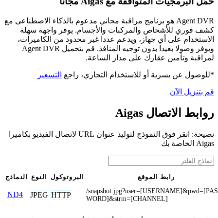
حمّل البرمجيات المتوافقة مع Aigas مجانًا
Agent DVR هو برنامج مراقبة مجاني مدعوم بالذكاء الاصطناعي مع
كشف فوري للأشخاص والمركبات والأجسام. يوفر واجهة سهلة
الاستخدام على أي جهاز، ويدعم عددا غير محدود من الكاميرات،
ويوفر وصولا بعيدا بدون توجيه المنافذ. قم بتحميل Agent DVR
لمراقبة وتأمين عقارك على مدار الساعة.
*للوصول عن بسرية أو للاستخدام التجاري، راجع
التسعير
قم بتنزيل الآن
روابط الاتصال Aigas
نصيحة: انقر فوق النموذج لتوليد عنوان URL لاتصال الفيديو بكاميرا
Aigas الخاصة بك
رابط الموقع
البروتوكول
النوع
النماذج
/snapshot.jpg?user=[USERNAME]&pwd=[PA
ND4
JPEG
HTTP
WORD]&strm=[CHANNEL]