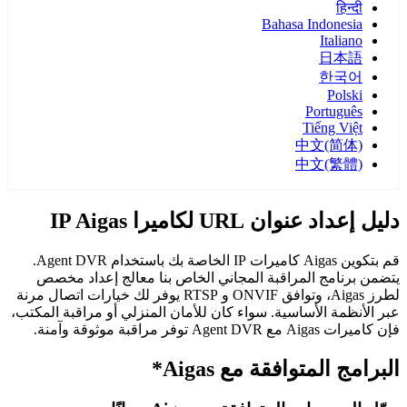
हिन्दी
Bahasa Indonesia
Italiano
日本語
한국어
Polski
Português
Tiếng Việt
中文(简体)
中文(繁體)
دليل إعداد عنوان URL لكاميرا IP Aigas
قم بتكوين Aigas كاميرات IP الخاصة بك باستخدام Agent DVR.
يتضمن برنامج المراقبة المجاني الخاص بنا معالج إعداد مخصص
لطرز Aigas، وتوافق ONVIF و RTSP يوفر لك خيارات اتصال مرنة
عبر الأنظمة الأساسية. سواء كان للأمان المنزلي أو مراقبة المكتب،
فإن كاميرات Aigas مع Agent DVR توفر مراقبة موثوقة وآمنة.
البرامج المتوافقة مع Aigas*