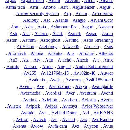
Argos
,
Argom Tech
,
Arenti
,
Arecont
,
Arebi
,
Area51
,
Arma-tech
,
Arm
,
Arlotto
,
Arit
,
Argusleader
,
Argus
,
,
Arrow Security System
,
Arp
,
Arnan
,
Armorview
,
Asdibuy
,
Asc
,
Asante
,
Asagio
,
Arvani Cctv
,
Asm
,
Asip
,
Asia
,
Ashmount Ptz
,
Asgari
,
Asecam
,
Astr
,
Asti
,
Asterix
,
Astak
,
Asrock
,
Aspac
,
Asoni
,
Astun
,
Astrum
,
Astroghost
,
Astrind
,
Astra Streaming
,
At Vision
,
Aszhonga
,
Asw-006
,
Asutech
,
Asus
,
Atomtech
,
Atlona
,
Atlantis
,
Atis
,
Athome
,
Atheros
,
Au3
,
Atz
,
Atv
,
Attn
,
Attichd
,
Attech
,
Att
,
Atrix
,
Autoip
,
Aussen
,
Auric
,
August
,
Audio Enhancement
,
Av265
,
Av12176dn-15
,
Av102ip-40
,
Auwer
,
Avalonix
,
Avaja
,
Avacom
,
Av40185dn-cd
,
Avenir
,
Ave
,
Avd552mip
,
Avaya
,
Avantgarde
,
Avermedia
,
Averdigi
,
Aver
,
Aventura
,
Aventi
,
Avilink
,
Avigilon
,
Avidsen
,
Avicam
,
Avertx
,
Avistek
,
Aviptek
,
Avipas
,
Aviosys
,
Avios Webserver
,
Avonic
,
Avn
,
Avl Hd Dome
,
Avl
,
AVKANS
,
Avtron
,
Avtech
,
Avt
,
Avstart
,
Avs
,
Avr Raiden
,
Axenta
,
Awow
,
Awfa-cam
,
Avz
,
Avycon
,
Avue