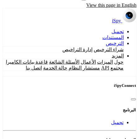
View this page in English
iSpy
تحميل
المستندات
الترخيص
شراء الترخيص
إدارة التراخيص
المزيد
حول
الميزات
الأعمال
الأسئلة الشائعة
قاعدة بيانات الكاميرا
مجتمع
API
مستشار النظام
حالة الخدمة
اتصل بنا
iSpyConnect
البرنامج
تحميل