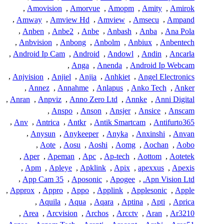
,
Amovision
,
Amorvue
,
Amopm
,
Amity
,
Amirok
,
Amway
,
Amview Hd
,
Amview
,
Amsecu
,
Ampand
,
Anben
,
Anbe2
,
Anbe
,
Anbash
,
Anba
,
Ana Pola
,
Anbvision
,
Anbong
,
Anbolm
,
Anbiux
,
Anbentech
,
Android Ip Cam
,
Android
,
Andowl
,
Andin
,
Ancarla
,
Anga
,
Anenda
,
Android Ip Webcam
,
Anjvision
,
Anjiel
,
Anjia
,
Anhkiet
,
Angel Electronics
,
Annez
,
Annahme
,
Anlapus
,
Anko Tech
,
Anker
,
Anran
,
Anpviz
,
Anno Zero Ltd
,
Annke
,
Anni Digital
,
Anspo
,
Anson
,
Ansjer
,
Ansice
,
Anscam
,
Anv
,
Antrica
,
Antkr
,
Antik Smartcam
,
Antifurto365
,
Anysun
,
Anykeeper
,
Anyka
,
Anxinshi
,
Anvan
,
Aote
,
Aosu
,
Aoshi
,
Aomg
,
Aochan
,
Aobo
,
Aper
,
Apeman
,
Apc
,
Ap-tech
,
Aottom
,
Aotetek
,
Apm
,
Apleye
,
Apklink
,
Apix
,
apexxus
,
Apexis
,
App Cam 35
,
Aposonic
,
Apogee
,
Apn Vision Ltd.
,
Approx
,
Appro
,
Appo
,
Applink
,
Applesonic
,
Apple
,
Aquila
,
Aqua
,
Aqara
,
Aptina
,
Apti
,
Aprica
,
Area
,
Arcvision
,
Archos
,
Arcctv
,
Aran
,
Ar3210