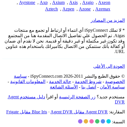
,
Ayrstone
,
Axp
,
Axium
,
Axis
,
Axgio
,
Axeon
Aztech
,
Azpen
,
Azone
,
Azemax
المزيد من المصادر
* لا تملك iSpyConnect أي انتماء أو ارتباط أو تجمع مع منتجات
Aigas. تم الحصول على تفاصيل الاتصال المقدمة هنا من المجتمع
وقد تكون غير مكتملة أو غير دقيقة أو قديمة. نحن لا نقدم أي ضمان
أو كفالة بأنك ستتمكن من الاتصال بكاميراتك باستخدام هذه عناوين
URL.
العودة إلى الأعلى
© حقوق الطبع والنشر 2011-2026 iSpyConnect.com -
سياسة
الخصوصية
-
شروط الخدمة
-
حالة الخدمة
-
المعلومات القانونية
-
سياسة الأمان
-
اتصل بنا
-
الأسئلة الشائعة
مستخدم جديد؟
زر الصفحة الرئيسية
أو اقرأ
دليل مستخدم Agent
DVR
المقارنة:
Agent DVR مقابل Blue Iris
Agent DVR مقابل Frigate
·
السمة: