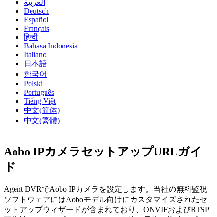
العربية
Deutsch
Español
Français
हिन्दी
Bahasa Indonesia
Italiano
日本語
한국어
Polski
Português
Tiếng Việt
中文(简体)
中文(繁體)
Aobo IPカメラセットアップURLガイ
ド
Agent DVRでAobo IPカメラを設定します。当社の無料監視
ソフトウェアにはAoboモデル向けにカスタマイズされたセ
ットアップウィザードが含まれており、ONVIFおよびRTSP