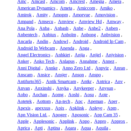
Amc
,
Amcast
,
Amcom
,
Amcrest
,
Amegia
,
Amera
,
American Dynamics
,
Ameta
,
Amiccom
,
Amiko
,
Amirok
,
Amity
,
Amopm
,
Amorvue
,
Amovision
,
Ampand
,
Amsecu
,
Amview
,
Amview Hd
,
Amway
,
Ana Pola
,
Anba
,
Anbash
,
Anbe
,
Anbe2
,
Anben
,
Anbentech
,
Anbiux
,
Anbolm
,
Anbong
,
Anbvision
,
Ancarla
,
Andin
,
Andowl
,
Android
,
Android Ip Cam
,
Android Ip Webcam
,
Anenda
,
Anga
,
Angel Electronics
,
Anhkiet
,
Anjia
,
Anjiel
,
Anjvision
,
Anker
,
Anko Tech
,
Anlapus
,
Annahme
,
Annez
,
Anni Digital
,
Annke
,
Anno Zero Ltd
,
Anpviz
,
Anran
,
Anscam
,
Ansice
,
Ansjer
,
Anson
,
Anspo
,
Antifurto365
,
Antik Smartcam
,
Antkr
,
Antrica
,
Anv
,
Anvan
,
Anxinshi
,
Anyka
,
Anykeeper
,
Anysun
,
Aobo
,
Aochan
,
Aomg
,
Aoshi
,
Aosu
,
Aote
,
Aotetek
,
Aottom
,
Ap-tech
,
Apc
,
Apeman
,
Aper
,
Apexis
,
apexxus
,
Apix
,
Apklink
,
Apleye
,
Apm
,
Apn Vision Ltd.
,
Apogee
,
Aposonic
,
App Cam 35
,
Apple
,
Applesonic
,
Applink
,
Appo
,
Appro
,
Approx
,
Aprica
,
Apti
,
Aptina
,
Aqara
,
Aqua
,
Aquila
,