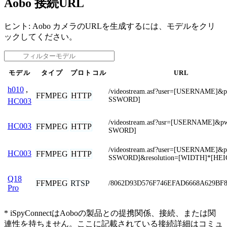
Aobo 接続URL
ヒント: Aobo カメラのURLを生成するには、モデルをクリ
ックしてください。
モデル
タイプ
プロトコル
URL
h010
,
/videostream.asf?user=[USERNAME]&
FFMPEG
HTTP
SSWORD]
HC003
/videostream.asf?usr=[USERNAME]&p
HC003
FFMPEG
HTTP
SWORD]
/videostream.asf?user=[USERNAME]&
HC003
FFMPEG
HTTP
SSWORD]&resolution=[WIDTH]*[HE
Q18
FFMPEG
RTSP
/8062D93D576F746EFAD6668A629BF
Pro
* iSpyConnectはAoboの製品との提携関係、接続、または関
連性を持ちません。ここに記載されている接続詳細はコミュ