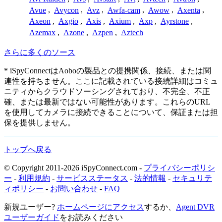
Avue
,
Avycon
,
Avz
,
Awfa-cam
,
Awow
,
Axenta
,
Axeon
,
Axgio
,
Axis
,
Axium
,
Axp
,
Ayrstone
,
Azemax
,
Azone
,
Azpen
,
Aztech
さらに多くのソース
* iSpyConnectはAoboの製品との提携関係、接続、または関
連性を持ちません。ここに記載されている接続詳細はコミュ
ニティからクラウドソーシングされており、不完全、不正
確、または最新ではない可能性があります。これらのURL
を使用してカメラに接続できることについて、保証または担
保を提供しません。
トップへ戻る
© Copyright 2011-2026 iSpyConnect.com -
プライバシーポリシ
ー
-
利用規約
-
サービスステータス
-
法的情報
-
セキュリテ
ィポリシー
-
お問い合わせ
-
FAQ
新規ユーザー?
ホームページにアクセス
するか、
Agent DVR
ユーザーガイド
をお読みください