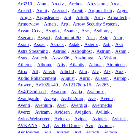
Ar3210
,
Aran
,
Arcctv
,
Archos
,
Arcvision
,
Area
,
Area51
,
Arebi
,
Arecont
,
Arenti
,
Argom Tech
,
Argos
,
Argus
,
Argusleader
,
Arit
,
Arlotto
,
Arm
,
Arma-tech
,
Armorview
,
Arnan
,
Arp
,
Arrow Security System
,
Arvani Cctv
,
Asagio
,
Asante
,
Asc
,
Asdibuy
,
Asecam
,
Asgari
,
Ashmount Ptz
,
Asia
,
Asip
,
Asm
,
Asoni
,
Aspac
,
Asrock
,
Astak
,
Asterix
,
Asti
,
Astr
,
Astra Streaming
,
Astrind
,
Astroghost
,
Astrum
,
Astun
,
Asus
,
Asutech
,
Asw-006
,
Aszhonga
,
At Vision
,
Atheros
,
Athome
,
Atis
,
Atlantis
,
Atlona
,
Atomtech
,
Atrix
,
Att
,
Attech
,
Attichd
,
Attn
,
Atv
,
Atz
,
Au3
,
Audio Enhancement
,
August
,
Auric
,
Aussen
,
Autoip
,
Auwer
,
Av102ip-40
,
Av12176dn-15
,
Av265
,
Av40185dn-cd
,
Avacom
,
Avaja
,
Avalonix
,
Avantgarde
,
Avaya
,
Avd552mip
,
Ave
,
Avenir
,
Aventi
,
Aventura
,
Aver
,
Averdigi
,
Avermedia
,
Avertx
,
Avicam
,
Avidsen
,
Avigilon
,
Avilink
,
Avios Webserver
,
Aviosys
,
Avipas
,
Aviptek
,
Avistek
,
AVKANS
,
Avl
,
Avl Hd Dome
,
Avn
,
Avonic
,
Avr Raiden
,
Avs
,
Avstart
,
Avt
,
Avtech
,
Avtron
,