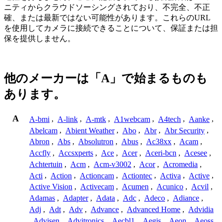
ニティからクラウドソーシングされており、不完全、不正
確、または最新ではない可能性があります。これらのURL
を使用してカメラに接続できることについて、保証または担
保を提供しません。
他のメーカーは「A」で始まるものも
あります。
A
A-bmi
,
A-link
,
A-mtk
,
A1webcam
,
A4tech
,
Aanke
,
Abelcam
,
Abient Weather
,
Abo
,
Abr
,
Abr Security
,
Abron
,
Abs
,
Absolutron
,
Abus
,
Ac38xx
,
Acam
,
Accfly
,
Accsxperts
,
Ace
,
Acer
,
Aceri-bcn
,
Acesee
,
Achtertuin
,
Acm
,
Acm-v3002
,
Acor
,
Acromedia
,
Acti
,
Action
,
Actioncam
,
Actiontec
,
Activa
,
Active
,
Active Vision
,
Activecam
,
Acumen
,
Acunico
,
Acvil
,
Adamas
,
Adapter
,
Adata
,
Adc
,
Adeco
,
Adiance
,
Adj
,
Adt
,
Adv
,
Advance
,
Advanced Home
,
Advidia
,
Advisen
,
Advitronics
,
Aecbl1
,
Aegis
,
Aeon
,
Aeoss