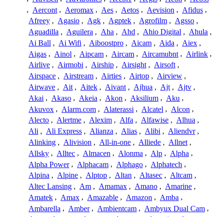
,
Aercont
,
Aeromax
,
Aes
,
Aetos
,
Aevision
,
Afidus
,
Afreey
,
Agasio
,
Agk
,
Agptek
,
Agrofilm
,
Agsso
,
Aguadilla
,
Aguilera
,
Aha
,
Ahd
,
Ahio Digital
,
Ahula
,
Ai Ball
,
Ai Wifi
,
Aiboostpro
,
Aicam
,
Aida
,
Aiex
,
Aigas
,
Ainol
,
Aipcam
,
Aircam
,
Aircamubnt
,
Airlink
,
Airlive
,
Airmobi
,
Airship
,
Airsight
,
Airsoft
,
Airspace
,
Airstream
,
Airties
,
Airtop
,
Airview
,
Airwave
,
Ait
,
Aitek
,
Aivant
,
Ajhua
,
Ajt
,
Ajtv
,
Akai
,
Akaso
,
Akeia
,
Akon
,
Aksilium
,
Aku
,
Akuvox
,
Alarm.com
,
Alaterassi
,
Alcatel
,
Alcon
,
Alecto
,
Alertme
,
Alexim
,
Alfa
,
Alfawise
,
Alhua
,
Ali
,
Ali Express
,
Alianza
,
Alias
,
Alibi
,
Aliendvr
,
Alinking
,
Alivision
,
All-in-one
,
Alliede
,
Allnet
,
Allsky
,
Alltec
,
Almacen
,
Alonma
,
Alp
,
Alpha
,
Alpha Power
,
Alphacam
,
Alphago
,
Alphatech
,
Alpina
,
Alpine
,
Alptop
,
Altan
,
Altasec
,
Altcam
,
Altec Lansing
,
Am
,
Amamax
,
Amano
,
Amarine
,
Amatek
,
Amax
,
Amazable
,
Amazon
,
Amba
,
Ambarella
,
Amber
,
Ambientcam
,
Ambyux Dual Cam
,