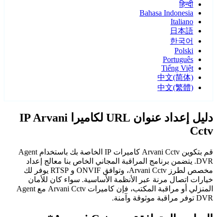
हिन्दी
Bahasa Indonesia
Italiano
日本語
한국어
Polski
Português
Tiếng Việt
中文(简体)
中文(繁體)
دليل إعداد عنوان URL لكاميرا IP Arvani
Cctv
قم بتكوين Arvani Cctv كاميرات IP الخاصة بك باستخدام Agent
DVR. يتضمن برنامج المراقبة المجاني الخاص بنا معالج إعداد
مخصص لطرز Arvani Cctv، وتوافق ONVIF و RTSP يوفر لك
خيارات اتصال مرنة عبر الأنظمة الأساسية. سواء كان للأمان
المنزلي أو مراقبة المكتب، فإن كاميرات Arvani Cctv مع Agent
DVR توفر مراقبة موثوقة وآمنة.