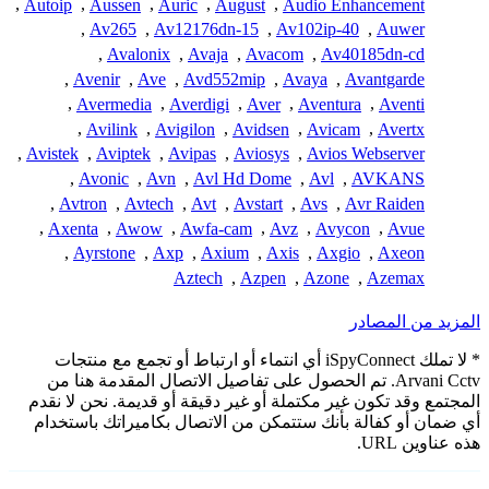
,
Autoip
,
Aussen
,
Auric
,
August
,
Audio Enhancement
,
Av265
,
Av12176dn-15
,
Av102ip-40
,
Auwer
,
Avalonix
,
Avaja
,
Avacom
,
Av40185dn-cd
,
Avenir
,
Ave
,
Avd552mip
,
Avaya
,
Avantgarde
,
Avermedia
,
Averdigi
,
Aver
,
Aventura
,
Aventi
,
Avilink
,
Avigilon
,
Avidsen
,
Avicam
,
Avertx
,
Avistek
,
Aviptek
,
Avipas
,
Aviosys
,
Avios Webserver
,
Avonic
,
Avn
,
Avl Hd Dome
,
Avl
,
AVKANS
,
Avtron
,
Avtech
,
Avt
,
Avstart
,
Avs
,
Avr Raiden
,
Axenta
,
Awow
,
Awfa-cam
,
Avz
,
Avycon
,
Avue
,
Ayrstone
,
Axp
,
Axium
,
Axis
,
Axgio
,
Axeon
Aztech
,
Azpen
,
Azone
,
Azemax
المزيد من المصادر
* لا تملك iSpyConnect أي انتماء أو ارتباط أو تجمع مع منتجات
Arvani Cctv. تم الحصول على تفاصيل الاتصال المقدمة هنا من
المجتمع وقد تكون غير مكتملة أو غير دقيقة أو قديمة. نحن لا نقدم
أي ضمان أو كفالة بأنك ستتمكن من الاتصال بكاميراتك باستخدام
هذه عناوين URL.