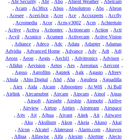
,
Abr Security
,
Abr
,
Abo
,
Abient Weather
,
Abelcam
,
Acam
,
Ac38xx
,
Abus
,
Absolutron
,
Abs
,
Abron
,
Acesee
,
Aceri-bcn
,
Acer
,
Ace
,
Accsxperts
,
Accfly
,
Acromedia
,
Acor
,
Acm-v3002
,
Acm
,
Achtertuin
,
Active
,
Activa
,
Actiontec
,
Actioncam
,
Action
,
Acti
,
Acvil
,
Acunico
,
Acumen
,
Activecam
,
Active Vision
,
Adiance
,
Adeco
,
Adc
,
Adata
,
Adapter
,
Adamas
Advidia
,
Advanced Home
,
Advance
,
Adv
,
Adt
,
Adj
Aeoss
,
Aeon
,
Aegis
,
Aecbl1
,
Advitronics
,
Advisen
,
,
Afidus
,
Aevision
,
Aetos
,
Aes
,
Aeromax
,
Aercont
,
,
Agsso
,
Agrofilm
,
Agptek
,
Agk
,
Agasio
,
Afreey
,
Ahula
,
Ahio Digital
,
Ahd
,
Aha
,
Aguilera
,
Aguadilla
,
Aiex
,
Aida
,
Aicam
,
Aiboostpro
,
Ai Wifi
,
Ai Ball
,
Airlink
,
Aircamubnt
,
Aircam
,
Aipcam
,
Ainol
,
Aigas
,
Airsoft
,
Airsight
,
Airship
,
Airmobi
,
Airlive
,
Airview
,
Airtop
,
Airties
,
Airstream
,
Airspace
,
Ajtv
,
Ajt
,
Ajhua
,
Aivant
,
Aitek
,
Ait
,
Airwave
,
Aku
,
Aksilium
,
Akon
,
Akeia
,
Akaso
,
Akai
,
Alcon
,
Alcatel
,
Alaterassi
,
Alarm.com
,
Akuvox
,
Alhua
,
Alfawise
,
Alfa
,
Alexim
,
Alertme
,
Alecto