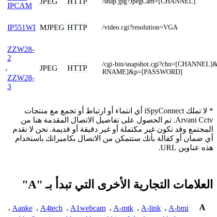
JPEG
HTTP
/snap.jpg?JpegCam=[CHANNEL]
IPCAM
MJPEG
HTTP
IP551WI
/video.cgi?resolution=VGA
ZZW28-
2
/cgi-bin/snapshot.cgi?chn=[CHANNEL
,
JPEG
HTTP
RNAME]&p=[PASSWORD]
ZZW28-
3
* لا تملك iSpyConnect أي انتماء أو ارتباط أو تجمع مع منتجات
Arvani Cctv. تم الحصول على تفاصيل الاتصال المقدمة هنا من
المجتمع وقد تكون غير مكتملة أو غير دقيقة أو قديمة. نحن لا نقدم
أي ضمان أو كفالة بأنك ستتمكن من الاتصال بكاميراتك باستخدام
هذه عناوين URL.
العلامات التجارية الأخرى التي تبدأ بـ "A"
A
,
Aanke
,
A4tech
,
A1webcam
,
A-mtk
,
A-link
,
A-bmi