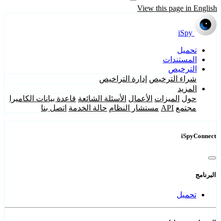
View this page in English
iSpy
تحميل
المستندات
الترخيص
شراء الترخيص
إدارة التراخيص
المزيد
حول
الميزات
الأعمال
الأسئلة الشائعة
قاعدة بيانات الكاميرا
مجتمع
API
مستشار النظام
حالة الخدمة
اتصل بنا
iSpyConnect
البرنامج
تحميل