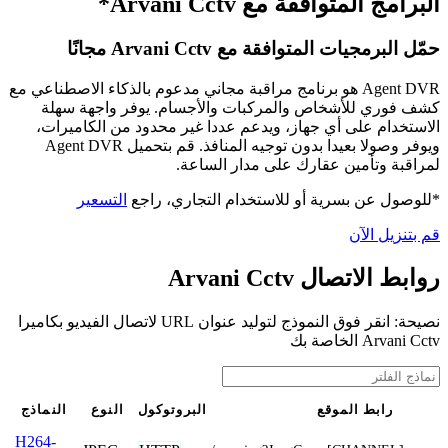
البرامج المتوافقة مع Arvani Cctv*
حمّل البرمجيات المتوافقة مع Arvani Cctv مجانًا
Agent DVR هو برنامج مراقبة مجاني مدعوم بالذكاء الاصطناعي مع
كشف فوري للأشخاص والمركبات والأجسام. يوفر واجهة سهلة
الاستخدام على أي جهاز، ويدعم عددا غير محدود من الكاميرات،
ويوفر وصولا بعيدا بدون توجيه المنافذ. قم بتحميل Agent DVR
لمراقبة وتأمين عقارك على مدار الساعة.
*للوصول عن بسرية أو للاستخدام التجاري، راجع
التسعير
قم بتنزيل الآن
روابط الاتصال Arvani Cctv
نصيحة: انقر فوق النموذج لتوليد عنوان URL لاتصال الفيديو بكاميرا
Arvani Cctv الخاصة بك
رابط الموقع
البروتوكول
النوع
النماذج
H264-