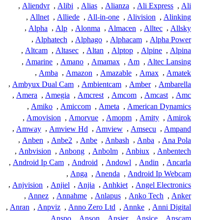
,
Aliendvr
,
Alibi
,
Alias
,
Alianza
,
Ali Express
,
Ali
,
Allnet
,
Alliede
,
All-in-one
,
Alivision
,
Alinking
,
Alpha
,
Alp
,
Alonma
,
Almacen
,
Alltec
,
Allsky
,
Alphatech
,
Alphago
,
Alphacam
,
Alpha Power
,
Altcam
,
Altasec
,
Altan
,
Alptop
,
Alpine
,
Alpina
,
Amarine
,
Amano
,
Amamax
,
Am
,
Altec Lansing
,
Amba
,
Amazon
,
Amazable
,
Amax
,
Amatek
,
Ambyux Dual Cam
,
Ambientcam
,
Amber
,
Ambarella
,
Amera
,
Amegia
,
Amcrest
,
Amcom
,
Amcast
,
Amc
,
Amiko
,
Amiccom
,
Ameta
,
American Dynamics
,
Amovision
,
Amorvue
,
Amopm
,
Amity
,
Amirok
,
Amway
,
Amview Hd
,
Amview
,
Amsecu
,
Ampand
,
Anben
,
Anbe2
,
Anbe
,
Anbash
,
Anba
,
Ana Pola
,
Anbvision
,
Anbong
,
Anbolm
,
Anbiux
,
Anbentech
,
Android Ip Cam
,
Android
,
Andowl
,
Andin
,
Ancarla
,
Anga
,
Anenda
,
Android Ip Webcam
,
Anjvision
,
Anjiel
,
Anjia
,
Anhkiet
,
Angel Electronics
,
Annez
,
Annahme
,
Anlapus
,
Anko Tech
,
Anker
,
Anran
,
Anpviz
,
Anno Zero Ltd
,
Annke
,
Anni Digital
,
Anspo
,
Anson
,
Ansjer
,
Ansice
,
Anscam