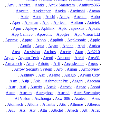
,
Anv
,
Antrica
,
Antkr
,
Antik Smartcam
,
Antifurto365
,
Anysun
,
Anykeeper
,
Anyka
,
Anxinshi
,
Anvan
,
Aote
,
Aosu
,
Aoshi
,
Aomg
,
Aochan
,
Aobo
,
Aper
,
Apeman
,
Apc
,
Ap-tech
,
Aottom
,
Aotetek
,
Apm
,
Apleye
,
Apklink
,
Apix
,
apexxus
,
Apexis
,
App Cam 35
,
Aposonic
,
Apogee
,
Apn Vision Ltd.
,
Approx
,
Appro
,
Appo
,
Applink
,
Applesonic
,
Apple
,
Aquila
,
Aqua
,
Aqara
,
Aptina
,
Apti
,
Aprica
,
Area
,
Arcvision
,
Archos
,
Arcctv
,
Aran
,
Ar3210
Argos
,
Argom Tech
,
Arenti
,
Arecont
,
Arebi
,
Area51
,
Arma-tech
,
Arm
,
Arlotto
,
Arit
,
Argusleader
,
Argus
,
,
Arrow Security System
,
Arp
,
Arnan
,
Armorview
,
Asdibuy
,
Asc
,
Asante
,
Asagio
,
Arvani Cctv
,
Asm
,
Asip
,
Asia
,
Ashmount Ptz
,
Asgari
,
Asecam
,
Astr
,
Asti
,
Asterix
,
Astak
,
Asrock
,
Aspac
,
Asoni
,
Astun
,
Astrum
,
Astroghost
,
Astrind
,
Astra Streaming
,
At Vision
,
Aszhonga
,
Asw-006
,
Asutech
,
Asus
,
Atomtech
,
Atlona
,
Atlantis
,
Atis
,
Athome
,
Atheros
,
Au3
,
Atz
,
Atv
,
Attn
,
Attichd
,
Attech
,
Att
,
Atrix