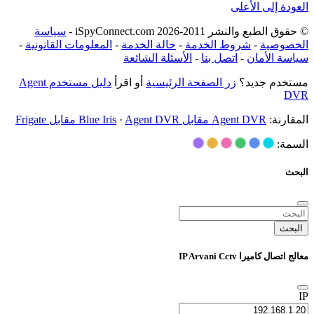
العودة إلى الأعلى
© حقوق الطبع والنشر 2011-2026 iSpyConnect.com -
سياسة
الخصوصية
-
شروط الخدمة
-
حالة الخدمة
-
المعلومات القانونية
-
سياسة الأمان
-
اتصل بنا
-
الأسئلة الشائعة
مستخدم جديد؟
زر الصفحة الرئيسية
أو اقرأ
دليل مستخدم Agent
DVR
المقارنة:
Agent DVR مقابل Blue Iris
Agent DVR مقابل Frigate
·
السمة:
البحث
البحث
معالج اتصال كاميرا IP Arvani Cctv
IP