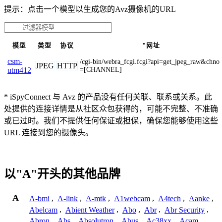
提示：点击一个模型以生成您的Avz摄像机的URL
模型
类型
协议
"网址
csm-
/cgi-bin/webra_fcgi.fcgi?api=get_jpeg_raw&chno
JPEG
HTTP
=[CHANNEL]
utm412
* iSpyConnect 与 Avz 的产品没有任何关联、联系或关系。此
处提供的连接详情是从社区众包获得的，可能不完整、不准确
或已过时。我们不提供任何保证或担保，确保您能够使用这些
URL 连接到您的摄像头。
以"A"开头的其他品牌
A
A-bmi
,
A-link
,
A-mtk
,
A1webcam
,
A4tech
,
Aanke
,
Abelcam
,
Abient Weather
,
Abo
,
Abr
,
Abr Security
,
Abron
,
Abs
,
Absolutron
,
Abus
,
Ac38xx
,
Acam
,