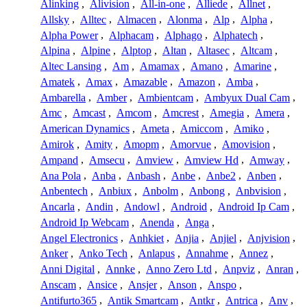
Alinking
,
Alivision
,
All-in-one
,
Alliede
,
Allnet
,
Allsky
,
Alltec
,
Almacen
,
Alonma
,
Alp
,
Alpha
,
Alpha Power
,
Alphacam
,
Alphago
,
Alphatech
,
Alpina
,
Alpine
,
Alptop
,
Altan
,
Altasec
,
Altcam
,
Altec Lansing
,
Am
,
Amamax
,
Amano
,
Amarine
,
Amatek
,
Amax
,
Amazable
,
Amazon
,
Amba
,
Ambarella
,
Amber
,
Ambientcam
,
Ambyux Dual Cam
,
Amc
,
Amcast
,
Amcom
,
Amcrest
,
Amegia
,
Amera
,
American Dynamics
,
Ameta
,
Amiccom
,
Amiko
,
Amirok
,
Amity
,
Amopm
,
Amorvue
,
Amovision
,
Ampand
,
Amsecu
,
Amview
,
Amview Hd
,
Amway
,
Ana Pola
,
Anba
,
Anbash
,
Anbe
,
Anbe2
,
Anben
,
Anbentech
,
Anbiux
,
Anbolm
,
Anbong
,
Anbvision
,
Ancarla
,
Andin
,
Andowl
,
Android
,
Android Ip Cam
,
Android Ip Webcam
,
Anenda
,
Anga
,
Angel Electronics
,
Anhkiet
,
Anjia
,
Anjiel
,
Anjvision
,
Anker
,
Anko Tech
,
Anlapus
,
Annahme
,
Annez
,
Anni Digital
,
Annke
,
Anno Zero Ltd
,
Anpviz
,
Anran
,
Anscam
,
Ansice
,
Ansjer
,
Anson
,
Anspo
,
Antifurto365
,
Antik Smartcam
,
Antkr
,
Antrica
,
Anv
,