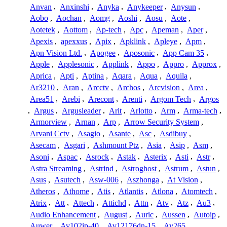
Anvan
,
Anxinshi
,
Anyka
,
Anykeeper
,
Anysun
,
Aobo
,
Aochan
,
Aomg
,
Aoshi
,
Aosu
,
Aote
,
Aotetek
,
Aottom
,
Ap-tech
,
Apc
,
Apeman
,
Aper
,
Apexis
,
apexxus
,
Apix
,
Apklink
,
Apleye
,
Apm
,
Apn Vision Ltd.
,
Apogee
,
Aposonic
,
App Cam 35
,
Apple
,
Applesonic
,
Applink
,
Appo
,
Appro
,
Approx
,
Aprica
,
Apti
,
Aptina
,
Aqara
,
Aqua
,
Aquila
,
Ar3210
,
Aran
,
Arcctv
,
Archos
,
Arcvision
,
Area
,
Area51
,
Arebi
,
Arecont
,
Arenti
,
Argom Tech
,
Argos
,
Argus
,
Argusleader
,
Arit
,
Arlotto
,
Arm
,
Arma-tech
,
Armorview
,
Arnan
,
Arp
,
Arrow Security System
,
Arvani Cctv
,
Asagio
,
Asante
,
Asc
,
Asdibuy
,
Asecam
,
Asgari
,
Ashmount Ptz
,
Asia
,
Asip
,
Asm
,
Asoni
,
Aspac
,
Asrock
,
Astak
,
Asterix
,
Asti
,
Astr
,
Astra Streaming
,
Astrind
,
Astroghost
,
Astrum
,
Astun
,
Asus
,
Asutech
,
Asw-006
,
Aszhonga
,
At Vision
,
Atheros
,
Athome
,
Atis
,
Atlantis
,
Atlona
,
Atomtech
,
Atrix
,
Att
,
Attech
,
Attichd
,
Attn
,
Atv
,
Atz
,
Au3
,
Audio Enhancement
,
August
,
Auric
,
Aussen
,
Autoip
,
Auwer
,
Av102ip-40
,
Av12176dn-15
,
Av265
,