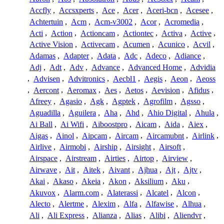
Accfly
,
Accsxperts
,
Ace
,
Acer
,
Aceri-bcn
,
Acesee
,
Achtertuin
,
Acm
,
Acm-v3002
,
Acor
,
Acromedia
,
Acti
,
Action
,
Actioncam
,
Actiontec
,
Activa
,
Active
,
Active Vision
,
Activecam
,
Acumen
,
Acunico
,
Acvil
,
Adamas
,
Adapter
,
Adata
,
Adc
,
Adeco
,
Adiance
,
Adj
,
Adt
,
Adv
,
Advance
,
Advanced Home
,
Advidia
,
Advisen
,
Advitronics
,
Aecbl1
,
Aegis
,
Aeon
,
Aeoss
,
Aercont
,
Aeromax
,
Aes
,
Aetos
,
Aevision
,
Afidus
,
Afreey
,
Agasio
,
Agk
,
Agptek
,
Agrofilm
,
Agsso
,
Aguadilla
,
Aguilera
,
Aha
,
Ahd
,
Ahio Digital
,
Ahula
,
Ai Ball
,
Ai Wifi
,
Aiboostpro
,
Aicam
,
Aida
,
Aiex
,
Aigas
,
Ainol
,
Aipcam
,
Aircam
,
Aircamubnt
,
Airlink
,
Airlive
,
Airmobi
,
Airship
,
Airsight
,
Airsoft
,
Airspace
,
Airstream
,
Airties
,
Airtop
,
Airview
,
Airwave
,
Ait
,
Aitek
,
Aivant
,
Ajhua
,
Ajt
,
Ajtv
,
Akai
,
Akaso
,
Akeia
,
Akon
,
Aksilium
,
Aku
,
Akuvox
,
Alarm.com
,
Alaterassi
,
Alcatel
,
Alcon
,
Alecto
,
Alertme
,
Alexim
,
Alfa
,
Alfawise
,
Alhua
,
Ali
,
Ali Express
,
Alianza
,
Alias
,
Alibi
,
Aliendvr
,