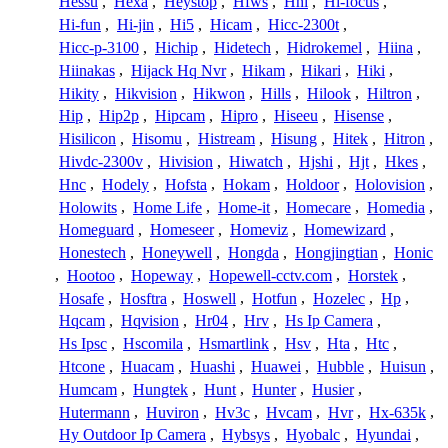
Hessu
,
Hexa
,
Heystop
,
Hfws
,
Hhi
,
Hi-focus
,
Hi-fun
,
Hi-jin
,
Hi5
,
Hicam
,
Hicc-2300t
,
Hicc-p-3100
,
Hichip
,
Hidetech
,
Hidrokemel
,
Hiina
,
Hiinakas
,
Hijack Hq Nvr
,
Hikam
,
Hikari
,
Hiki
,
Hikity
,
Hikvision
,
Hikwon
,
Hills
,
Hilook
,
Hiltron
,
Hip
,
Hip2p
,
Hipcam
,
Hipro
,
Hiseeu
,
Hisense
,
Hisilicon
,
Hisomu
,
Histream
,
Hisung
,
Hitek
,
Hitron
,
Hivdc-2300v
,
Hivision
,
Hiwatch
,
Hjshi
,
Hjt
,
Hkes
,
Hnc
,
Hodely
,
Hofsta
,
Hokam
,
Holdoor
,
Holovision
,
Holowits
,
Home Life
,
Home-it
,
Homecare
,
Homedia
,
Homeguard
,
Homeseer
,
Homeviz
,
Homewizard
,
Honestech
,
Honeywell
,
Hongda
,
Hongjingtian
,
Honic
,
Hootoo
,
Hopeway
,
Hopewell-cctv.com
,
Horstek
,
Hosafe
,
Hosftra
,
Hoswell
,
Hotfun
,
Hozelec
,
Hp
,
Hqcam
,
Hqvision
,
Hr04
,
Hrv
,
Hs Ip Camera
,
Hs Ipsc
,
Hscomila
,
Hsmartlink
,
Hsv
,
Hta
,
Htc
,
Htcone
,
Huacam
,
Huashi
,
Huawei
,
Hubble
,
Huisun
,
Humcam
,
Hungtek
,
Hunt
,
Hunter
,
Husier
,
Hutermann
,
Huviron
,
Hv3c
,
Hvcam
,
Hvr
,
Hx-635k
,
Hy Outdoor Ip Camera
,
Hybsys
,
Hyobalc
,
Hyundai
,