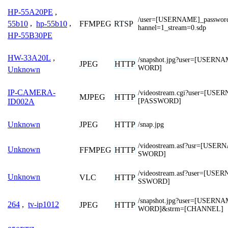
HP-55A20PE
,
/user=[USERNAME]_passwo
FFMPEG
RTSP
55b10
,
hp-55b10
,
hannel=1_stream=0.sdp
HP-55B30PE
HW-33A20L
,
/snapshot.jpg?user=[USER
JPEG
HTTP
WORD]
Unknown
IP-CAMERA-
/videostream.cgi?user=[US
MJPEG
HTTP
[PASSWORD]
ID002A
JPEG
HTTP
Unknown
/snap.jpg
/videostream.asf?usr=[USE
Unknown
FFMPEG
HTTP
SWORD]
/videostream.asf?user=[US
Unknown
VLC
HTTP
SSWORD]
/snapshot.jpg?user=[USER
264
,
tv-ip1012
JPEG
HTTP
WORD]&strm=[CHANNEL]