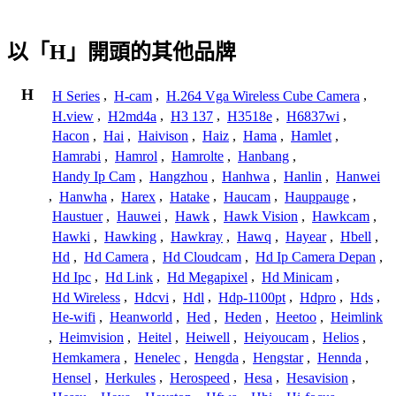
以「H」開頭的其他品牌
H
H Series
,
H-cam
,
H.264 Vga Wireless Cube Camera
,
H.view
,
H2md4a
,
H3 137
,
H3518e
,
H6837wi
,
Hacon
,
Hai
,
Haivison
,
Haiz
,
Hama
,
Hamlet
,
Hamrabi
,
Hamrol
,
Hamrolte
,
Hanbang
,
Handy Ip Cam
,
Hangzhou
,
Hanhwa
,
Hanlin
,
Hanwei
,
Hanwha
,
Harex
,
Hatake
,
Haucam
,
Hauppauge
,
Haustuer
,
Hauwei
,
Hawk
,
Hawk Vision
,
Hawkcam
,
Hawki
,
Hawking
,
Hawkray
,
Hawq
,
Hayear
,
Hbell
,
Hd
,
Hd Camera
,
Hd Cloudcam
,
Hd Ip Camera Depan
,
Hd Ipc
,
Hd Link
,
Hd Megapixel
,
Hd Minicam
,
Hd Wireless
,
Hdcvi
,
Hdl
,
Hdp-1100pt
,
Hdpro
,
Hds
,
He-wifi
,
Heanworld
,
Hed
,
Heden
,
Heetoo
,
Heimlink
,
Heimvision
,
Heitel
,
Heiwell
,
Heiyoucam
,
Helios
,
Hemkamera
,
Henelec
,
Hengda
,
Hengstar
,
Hennda
,
Hensel
,
Herkules
,
Herospeed
,
Hesa
,
Hesavision
,