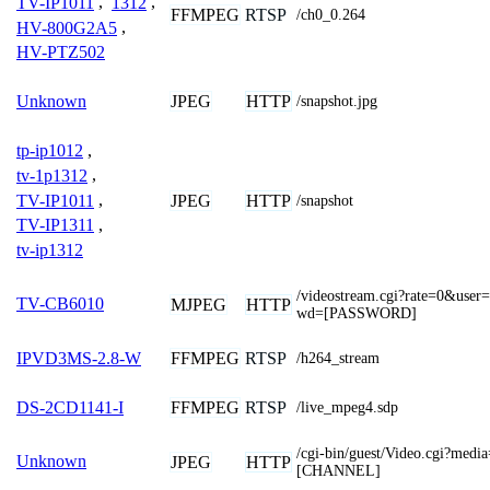
TV-IP1011
,
1312
,
FFMPEG
RTSP
/ch0_0.264
HV-800G2A5
,
HV-PTZ502
JPEG
HTTP
Unknown
/snapshot.jpg
tp-ip1012
,
tv-1p1312
,
TV-IP1011
,
JPEG
HTTP
/snapshot
TV-IP1311
,
tv-ip1312
/videostream.cgi?rate=0&u
TV-CB6010
MJPEG
HTTP
wd=[PASSWORD]
FFMPEG
RTSP
IPVD3MS-2.8-W
/h264_stream
FFMPEG
RTSP
DS-2CD1141-I
/live_mpeg4.sdp
/cgi-bin/guest/Video.cgi?med
Unknown
JPEG
HTTP
[CHANNEL]