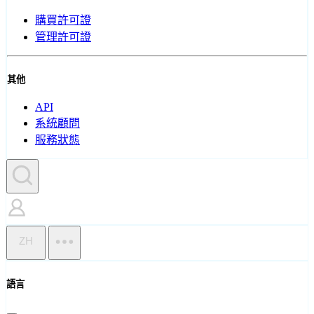
購買許可證
管理許可證
其他
API
系統顧問
服務狀態
ZH
語言