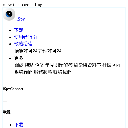
View this page in English
iSpy
下載
使用者指南
軟體授權
購買許可證
管理許可證
更多
關於
特點
企業
常見問題解答
攝影機資料庫
社區
API
系統顧問
服務狀態
聯絡我們
iSpyConnect
軟體
下載