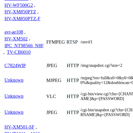
HV-WF500G2
,
HV-XM850PTZ
,
HV-XM850PTZ-F
avr-ae108
,
HV-XM502
,
FFMPEG
RTSP
/onvif1
IPC_NT98566_N8F
,
TV-CB6010
JPEG
HTTP
C7824WIP
/img/snapshot.cgi?size=2
/mjpeg?res=full&x0=0&y0=
Unknown
MJPEG
HTTP
0%&quality=12&doublescan=
/cgi-bin/view.cgi?chn=[CH
Unknown
VLC
HTTP
AME]&p=[PASSWORD]
/cgi-bin/snapshot.cgi?chn
Unknown
JPEG
HTTP
RNAME]&p=[PASSWORD]
HV-XM501-SF
,