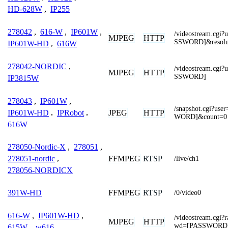
HD-628W
,
IP255
278042
,
616-W
,
IP601W
,
/videostream.cg
MJPEG
HTTP
SSWORD]&resolu
IP601W-HD
,
616W
278042-NORDIC
,
/videostream.cg
MJPEG
HTTP
SSWORD]
IP3815W
278043
,
IP601W
,
/snapshot.cgi?
JPEG
HTTP
IP601W-HD
,
IPRobot
,
WORD]&count=0
616W
278050-Nordic-X
,
278051
,
FFMPEG
RTSP
278051-nordic
,
/live/ch1
278056-NORDICX
FFMPEG
RTSP
391W-HD
/0/video0
616-W
,
IP601W-HD
,
/videostream.cg
MJPEG
HTTP
wd=[PASSWORD
615W
,
w616