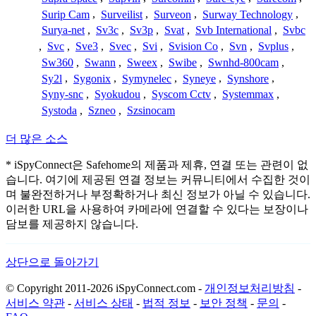
Surip Cam
,
Surveilist
,
Surveon
,
Surway Technology
,
Surya-net
,
Sv3c
,
Sv3p
,
Svat
,
Svb International
,
Svbc
,
Svc
,
Sve3
,
Svec
,
Svi
,
Svision Co
,
Svn
,
Svplus
,
Sw360
,
Swann
,
Sweex
,
Swibe
,
Swnhd-800cam
,
Sy2l
,
Sygonix
,
Symynelec
,
Syneye
,
Synshore
,
Syny-snc
,
Syokudou
,
Syscom Cctv
,
Systemmax
,
Systoda
,
Szneo
,
Szsinocam
더 많은 소스
* iSpyConnect은 Safehome의 제품과 제휴, 연결 또는 관련이 없
습니다. 여기에 제공된 연결 정보는 커뮤니티에서 수집한 것이
며 불완전하거나 부정확하거나 최신 정보가 아닐 수 있습니다.
이러한 URL을 사용하여 카메라에 연결할 수 있다는 보장이나
담보를 제공하지 않습니다.
상단으로 돌아가기
© Copyright 2011-2026 iSpyConnect.com -
개인정보처리방침
-
서비스 약관
-
서비스 상태
-
법적 정보
-
보안 정책
-
문의
-