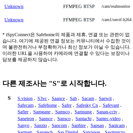
FFMPEG
RTSP
Unknown
/cam/realmonitor
FFMPEG
RTSP
Unknown
/cam1/onvif-h264
* iSpyConnect은 Safehome의 제품과 제휴, 연결 또는 관련이 없
습니다. 여기에 제공된 연결 정보는 커뮤니티에서 수집한 것이
며 불완전하거나 부정확하거나 최신 정보가 아닐 수 있습니다.
이러한 URL을 사용하여 카메라에 연결할 수 있다는 보장이나
담보를 제공하지 않습니다.
다른 제조사는 "S"로 시작합니다.
S
S.vision
,
S3vc
,
Saance
,
Sab
,
Sacam
,
Saewit
,
Safecam
,
Safehome
,
Safer
,
Safesky Cn
,
Safevant
,
Safire
,
Samgane
,
Samsco
,
Samsung
,
Sanan-cctv
,
Sanetron
,
Sannce
,
Sansco
,
Santachi
,
Santec-video
,
Sanyo
,
Sanzio
,
Saocom
,
Saphire
,
Sapsan
,
Saqicam
,
Sarmatt
,
Sarotech
,
Sas Digital
,
Satvision
,
Savitmicro
,