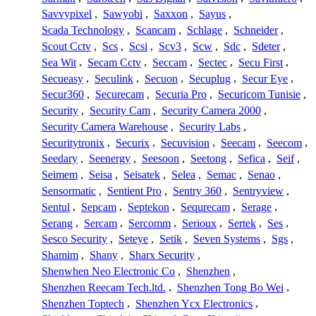
Savvypixel
,
Sawyobi
,
Saxxon
,
Sayus
,
Scada Technology
,
Scancam
,
Schlage
,
Schneider
,
Scout Cctv
,
Scs
,
Scsi
,
Scv3
,
Scw
,
Sdc
,
Sdeter
,
Sea Wit
,
Secam Cctv
,
Seccam
,
Sectec
,
Secu First
,
Secueasy
,
Seculink
,
Secuon
,
Secuplug
,
Secur Eye
,
Secur360
,
Securecam
,
Securia Pro
,
Securicom Tunisie
,
Security
,
Security Cam
,
Security Camera 2000
,
Security Camera Warehouse
,
Security Labs
,
Securitytronix
,
Securix
,
Secuvision
,
Seecam
,
Seecom
,
Seedary
,
Seenergy
,
Seesoon
,
Seetong
,
Sefica
,
Seif
,
Seimem
,
Seisa
,
Seisatek
,
Selea
,
Semac
,
Senao
,
Sensormatic
,
Sentient Pro
,
Sentry 360
,
Sentryview
,
Sentul
,
Sepcam
,
Septekon
,
Sequrecam
,
Serage
,
Serang
,
Sercam
,
Sercomm
,
Serioux
,
Sertek
,
Ses
,
Sesco Security
,
Seteye
,
Setik
,
Seven Systems
,
Sgs
,
Shamim
,
Shany
,
Sharx Security
,
Shenwhen Neo Electronic Co
,
Shenzhen
,
Shenzhen Reecam Tech.ltd.
,
Shenzhen Tong Bo Wei
,
Shenzhen Toptech
,
Shenzhen Ycx Electronics
,