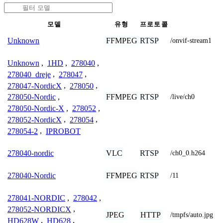
모델
유형
프로토콜
FFMPEG
RTSP
Unknown
/onvif-stream1
Unknown
,
1HD
,
278040
,
278040_dreje
,
278047
,
278047-NordicX
,
278050
,
FFMPEG
RTSP
278050-Nordic
,
/live/ch0
278050-Nordic-X
,
278052
,
278052-NordicX
,
278054
,
278054-2
,
IPROBOT
VLC
RTSP
278040-nordic
/ch0_0.h264
FFMPEG
RTSP
278040-Nordic
/11
278041-NORDIC
,
278042
,
278052-NORDICX
,
JPEG
HTTP
/tmpfs/auto.jpg
HD628W
,
HD628
,