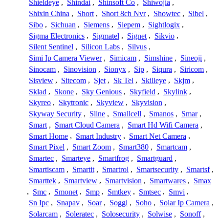
Shieldeye
,
Shindai
,
Shinsoft Co
,
Shiwojia
,
Shixin China
,
Short
,
Short 8ch Nvr
,
Showtec
,
Sibel
,
Sibo
,
Sichuan
,
Siemens
,
Siepem
,
Sightlogix
,
Sigma Electronics
,
Sigmatel
,
Signet
,
Sikvio
,
Silent Sentinel
,
Silicon Labs
,
Silvus
,
Simi Ip Camera Viewer
,
Simicam
,
Simshine
,
Sineoji
,
Sinocam
,
Sinovision
,
Sionyx
,
Sip
,
Siqura
,
Siricom
,
Sisview
,
Sitecom
,
Sjet
,
Sk Tel
,
Skilleye
,
Skjm
,
Sklad
,
Skone
,
Sky Genious
,
Skyfield
,
Skylink
,
Skyreo
,
Skytronic
,
Skyview
,
Skyvision
,
Skyway Security
,
Sline
,
Smallcell
,
Smanos
,
Smar
,
Smart
,
Smart Cloud Camera
,
Smart Hd Wifi Camera
,
Smart Home
,
Smart Industry
,
Smart Net Camera
,
Smart Pixel
,
Smart Zoom
,
Smart380
,
Smartcam
,
Smartec
,
Smarteye
,
Smartfrog
,
Smartguard
,
Smartiscam
,
Smartit
,
Smartrol
,
Smartsecurity
,
Smartsf
,
Smarttek
,
Smartview
,
Smartvision
,
Smartwares
,
Smax
,
Smc
,
Smonet
,
Smp
,
Smtkey
,
Smtsec
,
Smvi
,
Sn Ipc
,
Snapav
,
Soar
,
Soggi
,
Soho
,
Solar Ip Camera
,
Solarcam
,
Soleratec
,
Solosecurity
,
Solwise
,
Sonoff
,