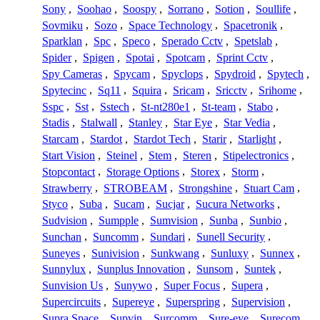
Sony
,
Soohao
,
Soospy
,
Sorrano
,
Sotion
,
Soullife
,
Sovmiku
,
Sozo
,
Space Technology
,
Spacetronik
,
Sparklan
,
Spc
,
Speco
,
Sperado Cctv
,
Spetslab
,
Spider
,
Spigen
,
Spotai
,
Spotcam
,
Sprint Cctv
,
Spy Cameras
,
Spycam
,
Spyclops
,
Spydroid
,
Spytech
,
Spytecinc
,
Sq11
,
Squira
,
Sricam
,
Sricctv
,
Srihome
,
Sspc
,
Sst
,
Sstech
,
St-nt280e1
,
St-team
,
Stabo
,
Stadis
,
Stalwall
,
Stanley
,
Star Eye
,
Star Vedia
,
Starcam
,
Stardot
,
Stardot Tech
,
Starir
,
Starlight
,
Start Vision
,
Steinel
,
Stem
,
Steren
,
Stipelectronics
,
Stopcontact
,
Storage Options
,
Storex
,
Storm
,
Strawberry
,
STROBEAM
,
Strongshine
,
Stuart Cam
,
Styco
,
Suba
,
Sucam
,
Sucjar
,
Sucura Networks
,
Sudvision
,
Sumpple
,
Sumvision
,
Sunba
,
Sunbio
,
Sunchan
,
Suncomm
,
Sundari
,
Sunell Security
,
Suneyes
,
Sunivision
,
Sunkwang
,
Sunluxy
,
Sunnex
,
Sunnylux
,
Sunplus Innovation
,
Sunsom
,
Suntek
,
Sunvision Us
,
Sunywo
,
Super Focus
,
Supera
,
Supercircuits
,
Supereye
,
Superspring
,
Supervision
,
Supra Space
,
Supvin
,
Surcomm
,
Sure-eye
,
Surecom
,