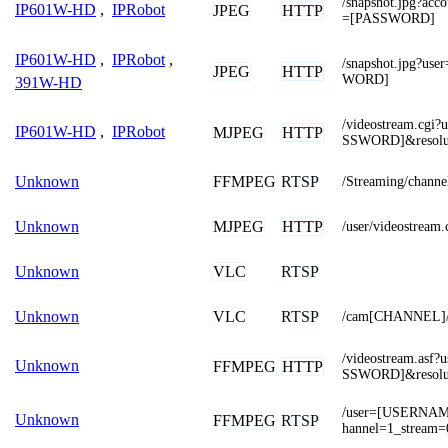
/snapshot.jpg?a
IP601W-HD
,
IPRobot
JPEG
HTTP
=[PASSWORD]
IP601W-HD
,
IPRobot
,
/snapshot.jpg?
JPEG
HTTP
WORD]
391W-HD
/videostream.cg
IP601W-HD
,
IPRobot
MJPEG
HTTP
SSWORD]&resolu
FFMPEG
RTSP
Unknown
/Streaming/channe
MJPEG
HTTP
Unknown
/user/videostream.
VLC
RTSP
Unknown
VLC
RTSP
Unknown
/cam[CHANNEL]/
/videostream.as
Unknown
FFMPEG
HTTP
SSWORD]&resolu
/user=[USERNAM
Unknown
FFMPEG
RTSP
hannel=1_stream=