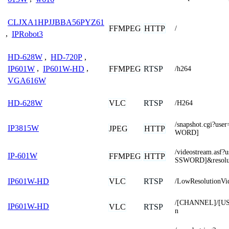
CLJXA1HPJJBBA56PYZ61
FFMPEG
HTTP
/
,
IPRobot3
HD-628W
,
HD-720P
,
FFMPEG
RTSP
IP601W
,
IP601W-HD
,
/h264
VGA616W
VLC
RTSP
HD-628W
/H264
/snapshot.cgi?
IP3815W
JPEG
HTTP
WORD]
/videostream.as
IP-601W
FFMPEG
HTTP
SSWORD]&resolu
VLC
RTSP
IP601W-HD
/LowResolutionVi
/[CHANNEL]/[U
IP601W-HD
VLC
RTSP
n