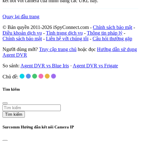
kết nối với camera của mình bằng các URL này.
Quay lại đầu trang
© Bản quyền 2011-2026 iSpyConnect.com -
Chính sách bảo mật
-
Điều khoản dịch vụ
-
Tình trạng dịch vụ
-
Thông tin pháp lý
-
Chính sách bảo mật
-
Liên hệ với chúng tôi
-
Câu hỏi thường gặp
Người dùng mới?
Truy cập trang chủ
hoặc đọc
Hướng dẫn sử dụng
Agent DVR
So sánh:
Agent DVR vs Blue Iris
·
Agent DVR vs Frigate
Chủ đề:
Tìm kiếm
Tìm kiếm
Surcomm Hướng dẫn kết nối Camera IP