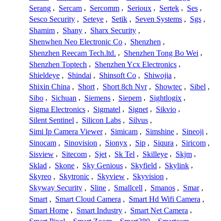
Serang
,
Sercam
,
Sercomm
,
Serioux
,
Sertek
,
Ses
,
Sesco Security
,
Seteye
,
Setik
,
Seven Systems
,
Sgs
,
Shamim
,
Shany
,
Sharx Security
,
Shenwhen Neo Electronic Co
,
Shenzhen
,
Shenzhen Reecam Tech.ltd.
,
Shenzhen Tong Bo Wei
,
Shenzhen Toptech
,
Shenzhen Ycx Electronics
,
Shieldeye
,
Shindai
,
Shinsoft Co
,
Shiwojia
,
Shixin China
,
Short
,
Short 8ch Nvr
,
Showtec
,
Sibel
,
Sibo
,
Sichuan
,
Siemens
,
Siepem
,
Sightlogix
,
Sigma Electronics
,
Sigmatel
,
Signet
,
Sikvio
,
Silent Sentinel
,
Silicon Labs
,
Silvus
,
Simi Ip Camera Viewer
,
Simicam
,
Simshine
,
Sineoji
,
Sinocam
,
Sinovision
,
Sionyx
,
Sip
,
Siqura
,
Siricom
,
Sisview
,
Sitecom
,
Sjet
,
Sk Tel
,
Skilleye
,
Skjm
,
Sklad
,
Skone
,
Sky Genious
,
Skyfield
,
Skylink
,
Skyreo
,
Skytronic
,
Skyview
,
Skyvision
,
Skyway Security
,
Sline
,
Smallcell
,
Smanos
,
Smar
,
Smart
,
Smart Cloud Camera
,
Smart Hd Wifi Camera
,
Smart Home
,
Smart Industry
,
Smart Net Camera
,