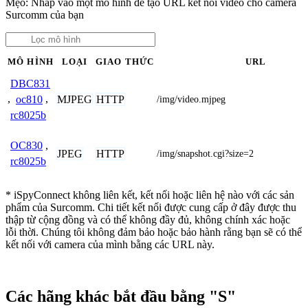
Mẹo: Nhấp vào một mô hình để tạo URL kết nối video cho camera
Surcomm của bạn
MÔ HÌNH
LOẠI
GIAO THỨC
URL
DBC831
MJPEG
HTTP
,
oc810
,
/img/video.mjpeg
rc8025b
OC830
,
JPEG
HTTP
/img/snapshot.cgi?size=2
rc8025b
* iSpyConnect không liên kết, kết nối hoặc liên hệ nào với các sản
phẩm của Surcomm. Chi tiết kết nối được cung cấp ở đây được thu
thập từ cộng đồng và có thể không đầy đủ, không chính xác hoặc
lỗi thời. Chúng tôi không đảm bảo hoặc bảo hành rằng bạn sẽ có thể
kết nối với camera của mình bằng các URL này.
Các hãng khác bắt đầu bằng "S"