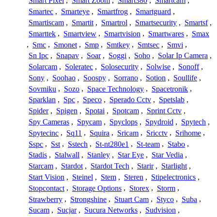
Smart Pixel
,
Smart Zoom
,
Smart380
,
Smartcam
,
Smartec
,
Smarteye
,
Smartfrog
,
Smartguard
,
Smartiscam
,
Smartit
,
Smartrol
,
Smartsecurity
,
Smartsf
,
Smarttek
,
Smartview
,
Smartvision
,
Smartwares
,
Smax
,
Smc
,
Smonet
,
Smp
,
Smtkey
,
Smtsec
,
Smvi
,
Sn Ipc
,
Snapav
,
Soar
,
Soggi
,
Soho
,
Solar Ip Camera
,
Solarcam
,
Soleratec
,
Solosecurity
,
Solwise
,
Sonoff
,
Sony
,
Soohao
,
Soospy
,
Sorrano
,
Sotion
,
Soullife
,
Sovmiku
,
Sozo
,
Space Technology
,
Spacetronik
,
Sparklan
,
Spc
,
Speco
,
Sperado Cctv
,
Spetslab
,
Spider
,
Spigen
,
Spotai
,
Spotcam
,
Sprint Cctv
,
Spy Cameras
,
Spycam
,
Spyclops
,
Spydroid
,
Spytech
,
Spytecinc
,
Sq11
,
Squira
,
Sricam
,
Sricctv
,
Srihome
,
Sspc
,
Sst
,
Sstech
,
St-nt280e1
,
St-team
,
Stabo
,
Stadis
,
Stalwall
,
Stanley
,
Star Eye
,
Star Vedia
,
Starcam
,
Stardot
,
Stardot Tech
,
Starir
,
Starlight
,
Start Vision
,
Steinel
,
Stem
,
Steren
,
Stipelectronics
,
Stopcontact
,
Storage Options
,
Storex
,
Storm
,
Strawberry
,
Strongshine
,
Stuart Cam
,
Styco
,
Suba
,
Sucam
,
Sucjar
,
Sucura Networks
,
Sudvision
,