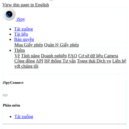
View this page in English
iSpy
Tải xuống
Tài liệu
Bản quyền
Mua Giấy phép
Quản lý Giấy phép
Thêm
Về
Tính năng
Doanh nghiệp
FAQ
Cơ sở dữ liệu Camera
Cộng đồng
API
Hệ thống Tư vấn
Trạng thái Dịch vụ
Liên hệ
với chúng tôi
iSpyConnect
Phần mềm
Tải xuống