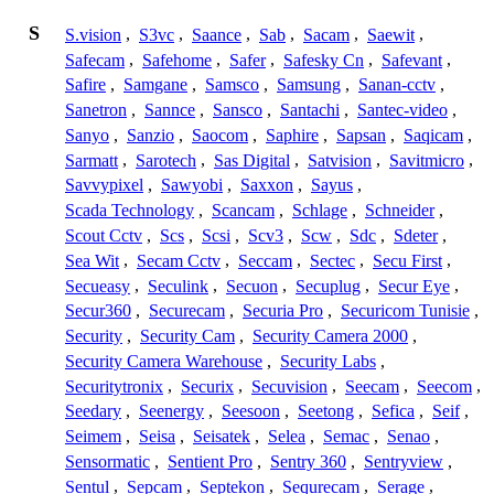
S
S.vision
,
S3vc
,
Saance
,
Sab
,
Sacam
,
Saewit
,
Safecam
,
Safehome
,
Safer
,
Safesky Cn
,
Safevant
,
Safire
,
Samgane
,
Samsco
,
Samsung
,
Sanan-cctv
,
Sanetron
,
Sannce
,
Sansco
,
Santachi
,
Santec-video
,
Sanyo
,
Sanzio
,
Saocom
,
Saphire
,
Sapsan
,
Saqicam
,
Sarmatt
,
Sarotech
,
Sas Digital
,
Satvision
,
Savitmicro
,
Savvypixel
,
Sawyobi
,
Saxxon
,
Sayus
,
Scada Technology
,
Scancam
,
Schlage
,
Schneider
,
Scout Cctv
,
Scs
,
Scsi
,
Scv3
,
Scw
,
Sdc
,
Sdeter
,
Sea Wit
,
Secam Cctv
,
Seccam
,
Sectec
,
Secu First
,
Secueasy
,
Seculink
,
Secuon
,
Secuplug
,
Secur Eye
,
Secur360
,
Securecam
,
Securia Pro
,
Securicom Tunisie
,
Security
,
Security Cam
,
Security Camera 2000
,
Security Camera Warehouse
,
Security Labs
,
Securitytronix
,
Securix
,
Secuvision
,
Seecam
,
Seecom
,
Seedary
,
Seenergy
,
Seesoon
,
Seetong
,
Sefica
,
Seif
,
Seimem
,
Seisa
,
Seisatek
,
Selea
,
Semac
,
Senao
,
Sensormatic
,
Sentient Pro
,
Sentry 360
,
Sentryview
,
Sentul
,
Sepcam
,
Septekon
,
Sequrecam
,
Serage
,