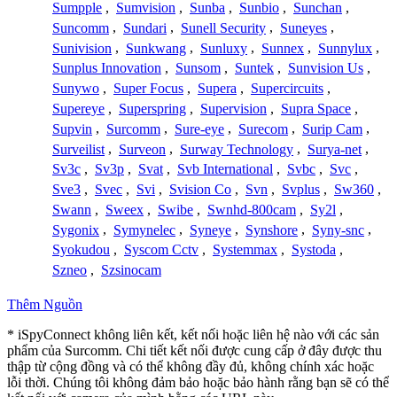
Sumpple
,
Sumvision
,
Sunba
,
Sunbio
,
Sunchan
,
Suncomm
,
Sundari
,
Sunell Security
,
Suneyes
,
Sunivision
,
Sunkwang
,
Sunluxy
,
Sunnex
,
Sunnylux
,
Sunplus Innovation
,
Sunsom
,
Suntek
,
Sunvision Us
,
Sunywo
,
Super Focus
,
Supera
,
Supercircuits
,
Supereye
,
Superspring
,
Supervision
,
Supra Space
,
Supvin
,
Surcomm
,
Sure-eye
,
Surecom
,
Surip Cam
,
Surveilist
,
Surveon
,
Surway Technology
,
Surya-net
,
Sv3c
,
Sv3p
,
Svat
,
Svb International
,
Svbc
,
Svc
,
Sve3
,
Svec
,
Svi
,
Svision Co
,
Svn
,
Svplus
,
Sw360
,
Swann
,
Sweex
,
Swibe
,
Swnhd-800cam
,
Sy2l
,
Sygonix
,
Symynelec
,
Syneye
,
Synshore
,
Syny-snc
,
Syokudou
,
Syscom Cctv
,
Systemmax
,
Systoda
,
Szneo
,
Szsinocam
Thêm Nguồn
* iSpyConnect không liên kết, kết nối hoặc liên hệ nào với các sản
phẩm của Surcomm. Chi tiết kết nối được cung cấp ở đây được thu
thập từ cộng đồng và có thể không đầy đủ, không chính xác hoặc
lỗi thời. Chúng tôi không đảm bảo hoặc bảo hành rằng bạn sẽ có thể