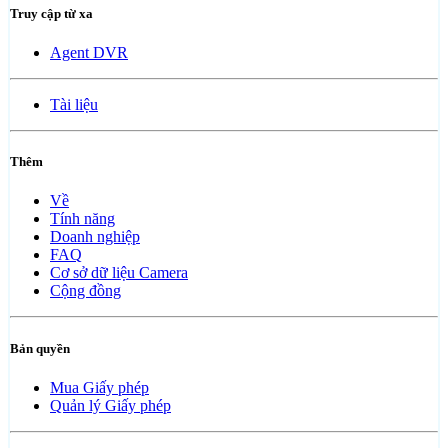
Truy cập từ xa
Agent DVR
Tài liệu
Thêm
Về
Tính năng
Doanh nghiệp
FAQ
Cơ sở dữ liệu Camera
Cộng đồng
Bản quyền
Mua Giấy phép
Quản lý Giấy phép