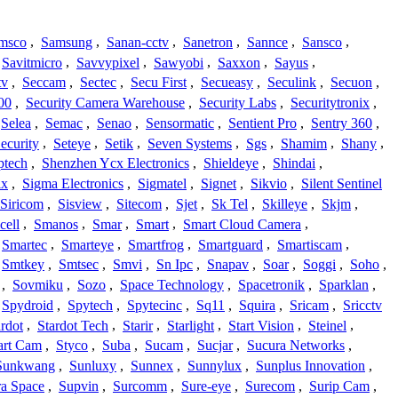
msco
,
Samsung
,
Sanan-cctv
,
Sanetron
,
Sannce
,
Sansco
,
Savitmicro
,
Savvypixel
,
Sawyobi
,
Saxxon
,
Sayus
,
tv
,
Seccam
,
Sectec
,
Secu First
,
Secueasy
,
Seculink
,
Secuon
,
00
,
Security Camera Warehouse
,
Security Labs
,
Securitytronix
,
Selea
,
Semac
,
Senao
,
Sensormatic
,
Sentient Pro
,
Sentry 360
,
ecurity
,
Seteye
,
Setik
,
Seven Systems
,
Sgs
,
Shamim
,
Shany
,
ptech
,
Shenzhen Ycx Electronics
,
Shieldeye
,
Shindai
,
ix
,
Sigma Electronics
,
Sigmatel
,
Signet
,
Sikvio
,
Silent Sentinel
Siricom
,
Sisview
,
Sitecom
,
Sjet
,
Sk Tel
,
Skilleye
,
Skjm
,
cell
,
Smanos
,
Smar
,
Smart
,
Smart Cloud Camera
,
Smartec
,
Smarteye
,
Smartfrog
,
Smartguard
,
Smartiscam
,
Smtkey
,
Smtsec
,
Smvi
,
Sn Ipc
,
Snapav
,
Soar
,
Soggi
,
Soho
,
,
Sovmiku
,
Sozo
,
Space Technology
,
Spacetronik
,
Sparklan
,
Spydroid
,
Spytech
,
Spytecinc
,
Sq11
,
Squira
,
Sricam
,
Sricctv
ardot
,
Stardot Tech
,
Starir
,
Starlight
,
Start Vision
,
Steinel
,
art Cam
,
Styco
,
Suba
,
Sucam
,
Sucjar
,
Sucura Networks
,
Sunkwang
,
Sunluxy
,
Sunnex
,
Sunnylux
,
Sunplus Innovation
,
a Space
,
Supvin
,
Surcomm
,
Sure-eye
,
Surecom
,
Surip Cam
,