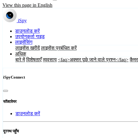
View this page in English
iSpy
डाउनलोड करें
उपयोगकर्ता गाइड
लाइसेंसिंग
लाइसेंस खरीदें
लाइसेंस प्रबंधित करें
अधिक
बारे में
विशेषताएँ
व्यवसाय
<faq>अक्सर पूछे जाने वाले प्रश्न</faq>
कैमर
iSpyConnect
सॉफ़्टवेयर
डाउनलोड करें
दूरस्थ पहुँच