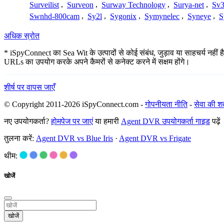
Surveilist
,
Surveon
,
Surway Technology
,
Surya-net
,
Sv3
Swnhd-800cam
,
Sy2l
,
Sygonix
,
Symynelec
,
Syneye
,
S
अधिक स्रोत
* iSpyConnect का Sea Wit के उत्पादों से कोई संबंध, जुड़ाव या साहचर्य नहीं ह
URLs का उपयोग करके अपने कैमरों से कनेक्ट करने में सक्षम होंगे।
शीर्ष पर वापस जाएँ
© Copyright 2011-2026 iSpyConnect.com -
गोपनीयता नीति
-
सेवा की शर्त
नए उपयोगकर्ता?
होमपेज पर जाएं
या हमारी
Agent DVR उपयोगकर्ता गाइड
पढ़ें
तुलना करें:
Agent DVR vs Blue Iris
·
Agent DVR vs Frigate
थीम:
खोजें
खोजें