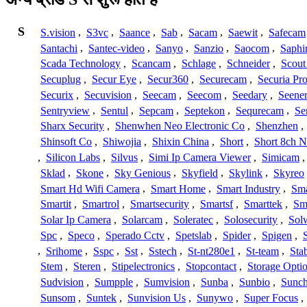
S
S.vision
,
S3vc
,
Saance
,
Sab
,
Sacam
,
Saewit
,
Safecam
Santachi
,
Santec-video
,
Sanyo
,
Sanzio
,
Saocom
,
Saphi
Scada Technology
,
Scancam
,
Schlage
,
Schneider
,
Scout
Secuplug
,
Secur Eye
,
Secur360
,
Securecam
,
Securia Pr
Securix
,
Secuvision
,
Seecam
,
Seecom
,
Seedary
,
Seene
Sentryview
,
Sentul
,
Sepcam
,
Septekon
,
Sequrecam
,
Se
Sharx Security
,
Shenwhen Neo Electronic Co
,
Shenzhen
,
Shinsoft Co
,
Shiwojia
,
Shixin China
,
Short
,
Short 8ch N
,
Silicon Labs
,
Silvus
,
Simi Ip Camera Viewer
,
Simicam
Sklad
,
Skone
,
Sky Genious
,
Skyfield
,
Skylink
,
Skyreo
Smart Hd Wifi Camera
,
Smart Home
,
Smart Industry
,
Sma
Smartit
,
Smartrol
,
Smartsecurity
,
Smartsf
,
Smarttek
,
Sm
Solar Ip Camera
,
Solarcam
,
Soleratec
,
Solosecurity
,
Sol
Spc
,
Speco
,
Sperado Cctv
,
Spetslab
,
Spider
,
Spigen
,
,
Srihome
,
Sspc
,
Sst
,
Sstech
,
St-nt280e1
,
St-team
,
Sta
Stem
,
Steren
,
Stipelectronics
,
Stopcontact
,
Storage Opti
Sudvision
,
Sumpple
,
Sumvision
,
Sunba
,
Sunbio
,
Sunc
Sunsom
,
Suntek
,
Sunvision Us
,
Sunywo
,
Super Focus
,