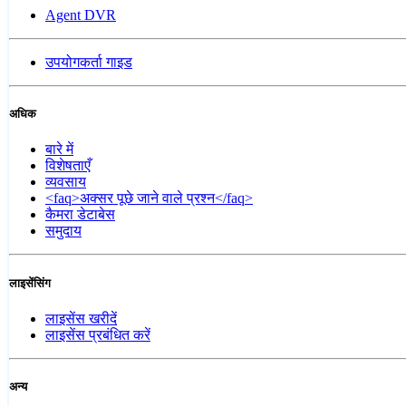
Agent DVR
उपयोगकर्ता गाइड
अधिक
बारे में
विशेषताएँ
व्यवसाय
<faq>अक्सर पूछे जाने वाले प्रश्न</faq>
कैमरा डेटाबेस
समुदाय
लाइसेंसिंग
लाइसेंस खरीदें
लाइसेंस प्रबंधित करें
अन्य