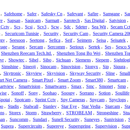
,
Safehome
,
Safer
,
Safesky Cn
,
Safevant
,
Safire
,
Samgane
,
Sa
re
,
Sapsan
,
Saqicam
,
Sarmatt
,
Sarotech
,
Sas Digital
,
Satvision
,
 Cctv
,
Scs
,
Scsi
,
Scv3
,
Scw
,
Sdc
,
Sdeter
,
Sea Wit
,
Secam Cc
o
,
Securicom Tunisie
,
Security
,
Security Cam
,
Security Camera 20
rgy
,
Seesoon
,
Seetong
,
Sefica
,
Seif
,
Seimem
,
Seisa
,
Seisatek
,
rage
,
Serang
,
Sercam
,
Sercomm
,
Serioux
,
Sertek
,
Ses
,
Sesco S
Shenzhen Reecam Tech.ltd.
,
Shenzhen Tong Bo Wei
,
Shenzhen To
vr
,
Showtec
,
Sibel
,
Sibo
,
Sichuan
,
Siemens
,
Siepem
,
Sightlog
,
Simshine
,
Sineoji
,
Sinocam
,
Sinovision
,
Sionyx
,
Sip
,
Siqura
,
,
Skytronic
,
Skyview
,
Skyvision
,
Skyway Security
,
Sline
,
Small
rt Net Camera
,
Smart Pixel
,
Smart Zoom
,
Smart380
,
Smartcam
,
artview
,
Smartvision
,
Smartwares
,
Smax
,
Smc
,
Smonet
,
Smp
,
wise
,
Sonoff
,
Sony
,
Soohao
,
Soospy
,
Sorrano
,
Sotion
,
Soullife
Spotai
,
Spotcam
,
Sprint Cctv
,
Spy Cameras
,
Spycam
,
Spyclops
,
bo
,
Stadis
,
Stalwall
,
Stanley
,
Star Eye
,
Star Vedia
,
Starcam
,
St
ons
,
Storex
,
Storm
,
Strawberry
,
STROBEAM
,
Strongshine
,
Stu
han
,
Suncomm
,
Sundari
,
Sunell Security
,
Suneyes
,
Sunivision
,
Supera
,
Supercircuits
,
Supereye
,
Superspring
,
Supervision
,
Supr