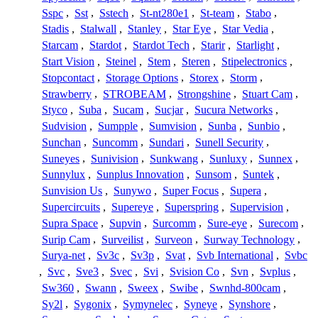
Sspc
,
Sst
,
Sstech
,
St-nt280e1
,
St-team
,
Stabo
,
Stadis
,
Stalwall
,
Stanley
,
Star Eye
,
Star Vedia
,
Starcam
,
Stardot
,
Stardot Tech
,
Starir
,
Starlight
,
Start Vision
,
Steinel
,
Stem
,
Steren
,
Stipelectronics
,
Stopcontact
,
Storage Options
,
Storex
,
Storm
,
Strawberry
,
STROBEAM
,
Strongshine
,
Stuart Cam
,
Styco
,
Suba
,
Sucam
,
Sucjar
,
Sucura Networks
,
Sudvision
,
Sumpple
,
Sumvision
,
Sunba
,
Sunbio
,
Sunchan
,
Suncomm
,
Sundari
,
Sunell Security
,
Suneyes
,
Sunivision
,
Sunkwang
,
Sunluxy
,
Sunnex
,
Sunnylux
,
Sunplus Innovation
,
Sunsom
,
Suntek
,
Sunvision Us
,
Sunywo
,
Super Focus
,
Supera
,
Supercircuits
,
Supereye
,
Superspring
,
Supervision
,
Supra Space
,
Supvin
,
Surcomm
,
Sure-eye
,
Surecom
,
Surip Cam
,
Surveilist
,
Surveon
,
Surway Technology
,
Surya-net
,
Sv3c
,
Sv3p
,
Svat
,
Svb International
,
Svbc
,
Svc
,
Sve3
,
Svec
,
Svi
,
Svision Co
,
Svn
,
Svplus
,
Sw360
,
Swann
,
Sweex
,
Swibe
,
Swnhd-800cam
,
Sy2l
,
Sygonix
,
Symynelec
,
Syneye
,
Synshore
,