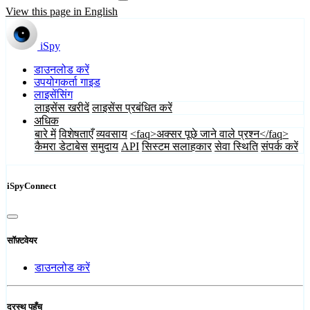
View this page in English
iSpy
डाउनलोड करें
उपयोगकर्ता गाइड
लाइसेंसिंग
लाइसेंस खरीदें
लाइसेंस प्रबंधित करें
अधिक
बारे में
विशेषताएँ
व्यवसाय
<faq>अक्सर पूछे जाने वाले प्रश्न</faq>
कैमरा डेटाबेस
समुदाय
API
सिस्टम सलाहकार
सेवा स्थिति
संपर्क करें
iSpyConnect
सॉफ़्टवेयर
डाउनलोड करें
दूरस्थ पहुँच