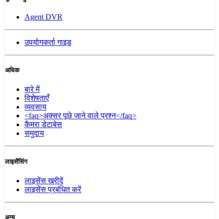
Agent DVR
उपयोगकर्ता गाइड
अधिक
बारे में
विशेषताएँ
व्यवसाय
<faq>अक्सर पूछे जाने वाले प्रश्न</faq>
कैमरा डेटाबेस
समुदाय
लाइसेंसिंग
लाइसेंस खरीदें
लाइसेंस प्रबंधित करें
अन्य