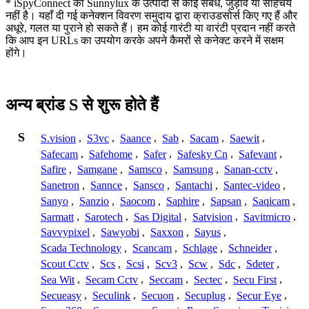
* iSpyConnect का Sunnylux के उत्पादों से कोई संबंध, जुड़ाव या साहचर्य
नहीं है। यहाँ दी गई कनेक्शन विवरण समुदाय द्वारा क्राउडसोर्स किए गए हैं और
अधूरे, गलत या पुराने हो सकते हैं। हम कोई गारंटी या वारंटी प्रदान नहीं करते
कि आप इन URLs का उपयोग करके अपने कैमरों से कनेक्ट करने में सक्षम
होंगे।
अन्य ब्रांड S से शुरू होते हैं
S
S.vision
,
S3vc
,
Saance
,
Sab
,
Sacam
,
Saewit
,
Safecam
,
Safehome
,
Safer
,
Safesky Cn
,
Safevant
,
Safire
,
Samgane
,
Samsco
,
Samsung
,
Sanan-cctv
,
Sanetron
,
Sannce
,
Sansco
,
Santachi
,
Santec-video
,
Sanyo
,
Sanzio
,
Saocom
,
Saphire
,
Sapsan
,
Saqicam
,
Sarmatt
,
Sarotech
,
Sas Digital
,
Satvision
,
Savitmicro
,
Savvypixel
,
Sawyobi
,
Saxxon
,
Sayus
,
Scada Technology
,
Scancam
,
Schlage
,
Schneider
,
Scout Cctv
,
Scs
,
Scsi
,
Scv3
,
Scw
,
Sdc
,
Sdeter
,
Sea Wit
,
Secam Cctv
,
Seccam
,
Sectec
,
Secu First
,
Secueasy
,
Seculink
,
Secuon
,
Secuplug
,
Secur Eye
,