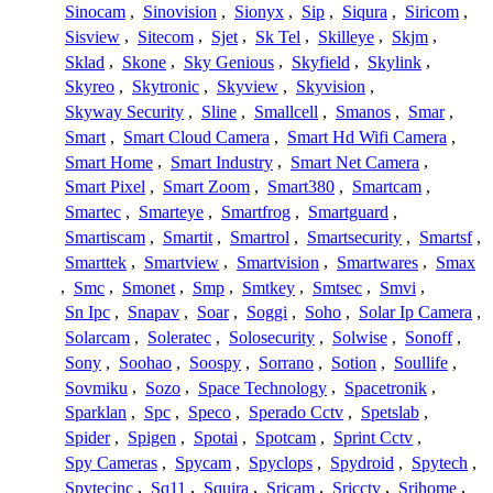
Sinocam
,
Sinovision
,
Sionyx
,
Sip
,
Siqura
,
Siricom
,
Sisview
,
Sitecom
,
Sjet
,
Sk Tel
,
Skilleye
,
Skjm
,
Sklad
,
Skone
,
Sky Genious
,
Skyfield
,
Skylink
,
Skyreo
,
Skytronic
,
Skyview
,
Skyvision
,
Skyway Security
,
Sline
,
Smallcell
,
Smanos
,
Smar
,
Smart
,
Smart Cloud Camera
,
Smart Hd Wifi Camera
,
Smart Home
,
Smart Industry
,
Smart Net Camera
,
Smart Pixel
,
Smart Zoom
,
Smart380
,
Smartcam
,
Smartec
,
Smarteye
,
Smartfrog
,
Smartguard
,
Smartiscam
,
Smartit
,
Smartrol
,
Smartsecurity
,
Smartsf
,
Smarttek
,
Smartview
,
Smartvision
,
Smartwares
,
Smax
,
Smc
,
Smonet
,
Smp
,
Smtkey
,
Smtsec
,
Smvi
,
Sn Ipc
,
Snapav
,
Soar
,
Soggi
,
Soho
,
Solar Ip Camera
,
Solarcam
,
Soleratec
,
Solosecurity
,
Solwise
,
Sonoff
,
Sony
,
Soohao
,
Soospy
,
Sorrano
,
Sotion
,
Soullife
,
Sovmiku
,
Sozo
,
Space Technology
,
Spacetronik
,
Sparklan
,
Spc
,
Speco
,
Sperado Cctv
,
Spetslab
,
Spider
,
Spigen
,
Spotai
,
Spotcam
,
Sprint Cctv
,
Spy Cameras
,
Spycam
,
Spyclops
,
Spydroid
,
Spytech
,
Spytecinc
,
Sq11
,
Squira
,
Sricam
,
Sricctv
,
Srihome
,