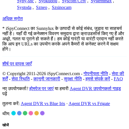
Syny-snc
,
Syokudou
,
Syscom Cctv
,
Systemmax
,
Systoda
,
Szneo
,
Szsinocam
अधिक स्रोत
* iSpyConnect का Sunnylux के उत्पादों से कोई संबंध, जुड़ाव या साहचर्य
नहीं है। यहाँ दी गई कनेक्शन विवरण समुदाय द्वारा क्राउडसोर्स किए गए हैं और
अधूरे, गलत या पुराने हो सकते हैं। हम कोई गारंटी या वारंटी प्रदान नहीं करते
कि आप इन URLs का उपयोग करके अपने कैमरों से कनेक्ट करने में सक्षम
होंगे।
शीर्ष पर वापस जाएँ
© Copyright 2011-2026 iSpyConnect.com -
गोपनीयता नीति
-
सेवा की
शर्तें
-
सेवा स्थिति
-
कानूनी जानकारी
-
सुरक्षा नीति
-
हमसे संपर्क करें
-
FAQ
नए उपयोगकर्ता?
होमपेज पर जाएं
या हमारी
Agent DVR उपयोगकर्ता गाइड
पढ़ें
तुलना करें:
Agent DVR vs Blue Iris
·
Agent DVR vs Frigate
थीम:
खोजें