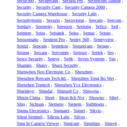
Secur360
,
Securecam
,
Securia Pro
,
Securicom Tunisie
,
Security
,
Security Cam
,
Security Camera 2000
,
Security Camera Warehouse
,
Security Labs
,
Securitytronix
,
Securix
,
Secuvision
,
Seecam
,
Seecom
,
Seedary
,
Seenergy
,
Seesoon
,
Seetong
,
Sefica
,
Seif
,
Seimem
,
Seisa
,
Seisatek
,
Selea
,
Semac
,
Senao
,
Sensormatic
,
Sentient Pro
,
Sentry 360
,
Sentryview
,
Sentul
,
Sepcam
,
Septekon
,
Sequrecam
,
Serage
,
Serang
,
Sercam
,
Sercomm
,
Serioux
,
Sertek
,
Ses
,
Sesco Security
,
Seteye
,
Setik
,
Seven Systems
,
Sgs
,
Shamim
,
Shany
,
Sharx Security
,
Shenwhen Neo Electronic Co
,
Shenzhen
,
Shenzhen Reecam Tech.ltd.
,
Shenzhen Tong Bo Wei
,
Shenzhen Toptech
,
Shenzhen Ycx Electronics
,
Shieldeye
,
Shindai
,
Shinsoft Co
,
Shiwojia
,
Shixin China
,
Short
,
Short 8ch Nvr
,
Showtec
,
Sibel
,
Sibo
,
Sichuan
,
Siemens
,
Siepem
,
Sightlogix
,
Sigma Electronics
,
Sigmatel
,
Signet
,
Sikvio
,
Silent Sentinel
,
Silicon Labs
,
Silvus
,
Simi Ip Camera Viewer
,
Simicam
,
Simshine
,
Sineoji
,