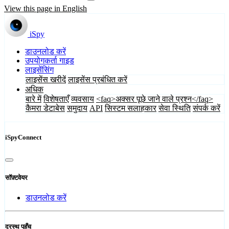
View this page in English
iSpy
डाउनलोड करें
उपयोगकर्ता गाइड
लाइसेंसिंग
लाइसेंस खरीदें
लाइसेंस प्रबंधित करें
अधिक
बारे में
विशेषताएँ
व्यवसाय
<faq>अक्सर पूछे जाने वाले प्रश्न</faq>
कैमरा डेटाबेस
समुदाय
API
सिस्टम सलाहकार
सेवा स्थिति
संपर्क करें
iSpyConnect
सॉफ़्टवेयर
डाउनलोड करें
दूरस्थ पहुँच