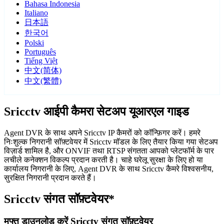
Bahasa Indonesia
Italiano
日本語
한국어
Polski
Português
Tiếng Việt
中文(简体)
中文(繁體)
Sricctv आईपी कैमरा सेटअप यूआरएल गाइड
Agent DVR के साथ अपने Sricctv IP कैमरों को कॉन्फ़िगर करें। हमरे
निःशुल्क निगरानी सॉफ़्टवेयर में Sricctv मॉडल के लिए तैयार किया गया सेटअप
विज़ार्ड शामिल है, और ONVIF तथा RTSP संगतता आपको प्लेटफॉर्म के पार
लचीले कनेक्शन विकल्प प्रदान करती है। चाहे घरेलू सुरक्षा के लिए हो या
कार्यालय निगरानी के लिए, Agent DVR के साथ Sricctv कैमरे विश्वसनीय,
सुरक्षित निगरानी प्रदान करते हैं।
Sricctv संगत सॉफ़्टवेयर*
मुफ्त डाउनलोड करें Sricctv संगत सॉफ़्टवेयर