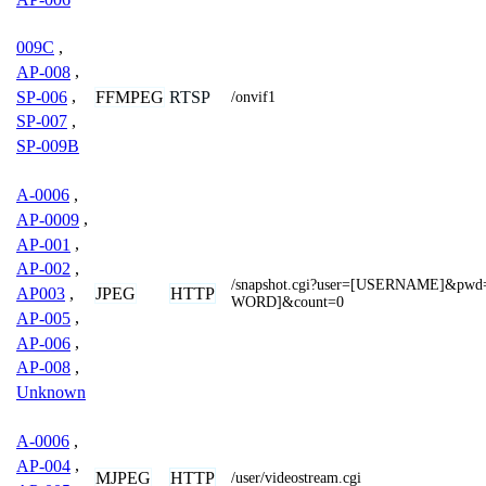
009C
,
AP-008
,
SP-006
,
FFMPEG
RTSP
/onvif1
SP-007
,
SP-009B
A-0006
,
AP-0009
,
AP-001
,
AP-002
,
/snapshot.cgi?user=[USERNAME]&pw
JPEG
HTTP
AP003
,
WORD]&count=0
AP-005
,
AP-006
,
AP-008
,
Unknown
A-0006
,
AP-004
,
MJPEG
HTTP
/user/videostream.cgi