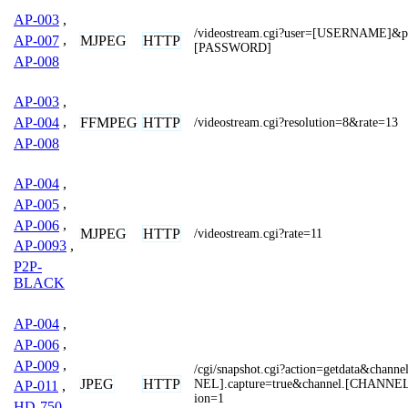
AP-003
,
/videostream.cgi?user=[USERNAME]&p
MJPEG
HTTP
AP-007
,
[PASSWORD]
AP-008
AP-003
,
FFMPEG
HTTP
AP-004
,
/videostream.cgi?resolution=8&rate=13
AP-008
AP-004
,
AP-005
,
AP-006
,
MJPEG
HTTP
/videostream.cgi?rate=11
AP-0093
,
P2P-
BLACK
AP-004
,
AP-006
,
AP-009
,
/cgi/snapshot.cgi?action=getdata&chann
JPEG
HTTP
NEL].capture=true&channel.[CHANNEL]
AP-011
,
ion=1
HD-750
,