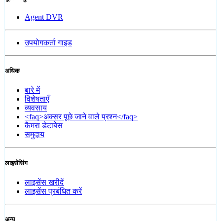
Agent DVR
उपयोगकर्ता गाइड
अधिक
बारे में
विशेषताएँ
व्यवसाय
<faq>अक्सर पूछे जाने वाले प्रश्न</faq>
कैमरा डेटाबेस
समुदाय
लाइसेंसिंग
लाइसेंस खरीदें
लाइसेंस प्रबंधित करें
अन्य