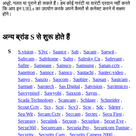
अधूरे, गलत या पुराने हो सकते हैं। हम कोई गारंटी या वारंटी प्रदान नहीं करते
कि आप इन URLs का उपयोग करके अपने कैमरों से कनेक्ट करने में सक्षम
होंगे।
अन्य ब्रांड S से शुरू होते हैं
S
S.vision
,
S3vc
,
Saance
,
Sab
,
Sacam
,
Saewit
,
Safecam
,
Safehome
,
Safer
,
Safesky Cn
,
Safevant
,
Safire
,
Samgane
,
Samsco
,
Samsung
,
Sanan-cctv
,
Sanetron
,
Sannce
,
Sansco
,
Santachi
,
Santec-video
,
Sanyo
,
Sanzio
,
Saocom
,
Saphire
,
Sapsan
,
Saqicam
,
Sarmatt
,
Sarotech
,
Sas Digital
,
Satvision
,
Savitmicro
,
Savvypixel
,
Sawyobi
,
Saxxon
,
Sayus
,
Scada Technology
,
Scancam
,
Schlage
,
Schneider
,
Scout Cctv
,
Scs
,
Scsi
,
Scv3
,
Scw
,
Sdc
,
Sdeter
,
Sea Wit
,
Secam Cctv
,
Seccam
,
Sectec
,
Secu First
,
Secueasy
,
Seculink
,
Secuon
,
Secuplug
,
Secur Eye
,
Secur360
,
Securecam
,
Securia Pro
,
Securicom Tunisie
,
Security
,
Security Cam
,
Security Camera 2000
,