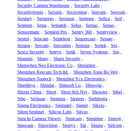
Security Camera Warehouse
,
Security Labs
,
Securitytronix
,
Securix
,
Secuvision
,
Seecam
,
Seecom
,
Seedary
,
Seenergy
,
Seesoon
,
Seetong
,
Sefica
,
Seif
,
Seimem
,
Seisa
,
Seisatek
,
Selea
,
Semac
,
Senao
,
Sensormatic
,
Sentient Pro
,
Sentry 360
,
Sentryview
,
Sentul
,
Sepcam
,
Septekon
,
Sequrecam
,
Serage
,
Serang
,
Sercam
,
Sercomm
,
Serioux
,
Sertek
,
Ses
,
Sesco Security
,
Seteye
,
Setik
,
Seven Systems
,
Sgs
,
Shamim
,
Shany
,
Sharx Security
,
Shenwhen Neo Electronic Co
,
Shenzhen
,
Shenzhen Reecam Tech.ltd.
,
Shenzhen Tong Bo Wei
,
Shenzhen Toptech
,
Shenzhen Ycx Electronics
,
Shieldeye
,
Shindai
,
Shinsoft Co
,
Shiwojia
,
Shixin China
,
Short
,
Short 8ch Nvr
,
Showtec
,
Sibel
,
Sibo
,
Sichuan
,
Siemens
,
Siepem
,
Sightlogix
,
Sigma Electronics
,
Sigmatel
,
Signet
,
Sikvio
,
Silent Sentinel
,
Silicon Labs
,
Silvus
,
Simi Ip Camera Viewer
,
Simicam
,
Simshine
,
Sineoji
,
Sinocam
,
Sinovision
,
Sionyx
,
Sip
,
Siqura
,
Siricom
,