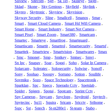
Sisview
,
Sitecom
,
Sjet
,
Sk Tel
,
Skilleye
,
Skjm
,
Sklad
,
Skone
,
Sky Genious
,
Skyfield
,
Skylink
,
Skyreo
,
Skytronic
,
Skyview
,
Skyvision
,
Skyway Security
,
Sline
,
Smallcell
,
Smanos
,
Smar
,
Smart
,
Smart Cloud Camera
,
Smart Hd Wifi Camera
,
Smart Home
,
Smart Industry
,
Smart Net Camera
,
Smart Pixel
,
Smart Zoom
,
Smart380
,
Smartcam
,
Smartec
,
Smarteye
,
Smartfrog
,
Smartguard
,
Smartiscam
,
Smartit
,
Smartrol
,
Smartsecurity
,
Smartsf
,
Smarttek
,
Smartview
,
Smartvision
,
Smartwares
,
Smax
,
Smc
,
Smonet
,
Smp
,
Smtkey
,
Smtsec
,
Smvi
,
Sn Ipc
,
Snapav
,
Soar
,
Soggi
,
Soho
,
Solar Ip Camera
,
Solarcam
,
Soleratec
,
Solosecurity
,
Solwise
,
Sonoff
,
Sony
,
Soohao
,
Soospy
,
Sorrano
,
Sotion
,
Soullife
,
Sovmiku
,
Sozo
,
Space Technology
,
Spacetronik
,
Sparklan
,
Spc
,
Speco
,
Sperado Cctv
,
Spetslab
,
Spider
,
Spigen
,
Spotai
,
Spotcam
,
Sprint Cctv
,
Spy Cameras
,
Spycam
,
Spyclops
,
Spydroid
,
Spytech
,
Spytecinc
,
Sq11
,
Squira
,
Sricam
,
Sricctv
,
Srihome
,
Sspc
,
Sst
,
Sstech
,
St-nt280e1
,
St-team
,
Stabo
,