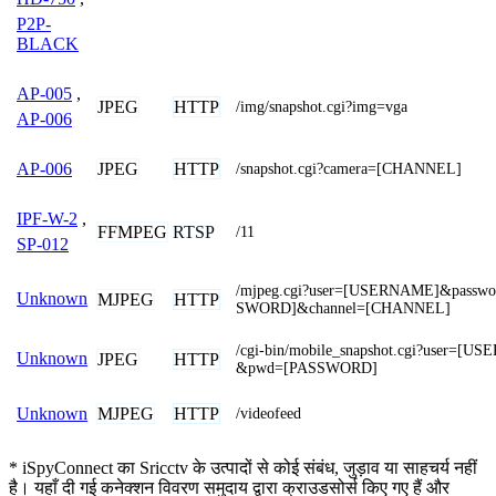
P2P-
BLACK
AP-005
,
JPEG
HTTP
/img/snapshot.cgi?img=vga
AP-006
JPEG
HTTP
AP-006
/snapshot.cgi?camera=[CHANNEL]
IPF-W-2
,
FFMPEG
RTSP
/11
SP-012
/mjpeg.cgi?user=[USERNAME]&passw
Unknown
MJPEG
HTTP
SWORD]&channel=[CHANNEL]
/cgi-bin/mobile_snapshot.cgi?user=[U
Unknown
JPEG
HTTP
&pwd=[PASSWORD]
MJPEG
HTTP
Unknown
/videofeed
* iSpyConnect का Sricctv के उत्पादों से कोई संबंध, जुड़ाव या साहचर्य नहीं
है। यहाँ दी गई कनेक्शन विवरण समुदाय द्वारा क्राउडसोर्स किए गए हैं और