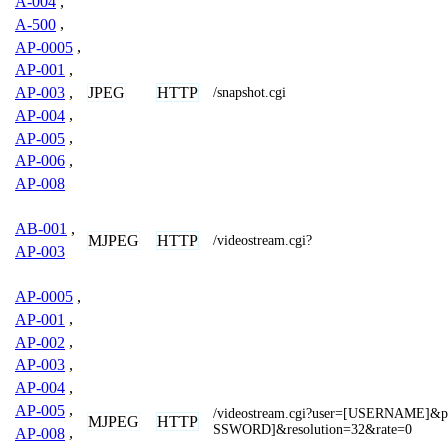
A-004
,
A-500
,
AP-0005
,
AP-001
,
JPEG
HTTP
AP-003
,
/snapshot.cgi
AP-004
,
AP-005
,
AP-006
,
AP-008
AB-001
,
MJPEG
HTTP
/videostream.cgi?
AP-003
AP-0005
,
AP-001
,
AP-002
,
AP-003
,
AP-004
,
AP-005
,
/videostream.cgi?user=[USERNAME]&
MJPEG
HTTP
SSWORD]&resolution=32&rate=0
AP-008
,