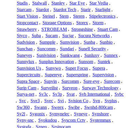
Stadis
,
Stalwall
,
Stanley
,
Star Eye
,
Star Vedia
,
Starcam
,
Stardot
,
Stardot Tech
,
Starir
,
Starlight
,
Start Vision
,
Steinel
,
Stem
,
Steren
,
Stipelectronics
,
Stopcontact
,
Storage Options
,
Storex
,
Storm
,
Strawberry
,
STROBEAM
,
Strongshine
,
Stuart Cam
,
Styco
,
Suba
,
Sucam
,
Sucjar
,
Sucura Networks
,
Sudvision
,
Sumpple
,
Sumvision
,
Sunba
,
Sunbio
,
Sunchan
,
Suncomm
,
Sundari
,
Sunell Security
,
Suneyes
,
Sunivision
,
Sunkwang
,
Sunluxy
,
Sunnex
,
Sunnylux
,
Sunplus Innovation
,
Sunsom
,
Suntek
,
Sunvision Us
,
Sunywo
,
Super Focus
,
Supera
,
Supercircuits
,
Supereye
,
Superspring
,
Supervision
,
Supra Space
,
Supvin
,
Surcomm
,
Sure-eye
,
Surecom
,
Surip Cam
,
Surveilist
,
Surveon
,
Surway Technology
,
Surya-net
,
Sv3c
,
Sv3p
,
Svat
,
Svb International
,
Svbc
,
Svc
,
Sve3
,
Svec
,
Svi
,
Svision Co
,
Svn
,
Svplus
,
Sw360
,
Swann
,
Sweex
,
Swibe
,
Swnhd-800cam
,
Sy2l
,
Sygonix
,
Symynelec
,
Syneye
,
Synshore
,
Syny-snc
,
Syokudou
,
Syscom Cctv
,
Systemmax
,
Systoda
,
Szneo
,
Szsinocam