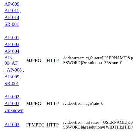
AP-009
,
AP-011
,
AP-014
,
SR-001
AP-001
,
AP-003
,
AP-004
,
AP-
/videostream.cgi?user=[USERNAME]&
MJPEG
HTTP
SSWORD]&resolution=32&rate=0
004AF
,
AP-008
,
AP-009
,
SR-001
AP-002
,
MJPEG
HTTP
AP-003
,
/videostream.cgi?rate=0
Unknown
/videostream.asf?user=[USERNAME]&
AP-003
FFMPEG
HTTP
SSWORD]&resolution=[WIDTH]x[HEI