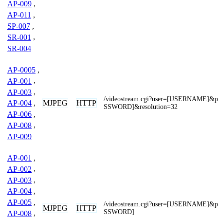
AP-009
,
AP-011
,
SP-007
,
SR-001
,
SR-004
AP-0005
,
AP-001
,
AP-003
,
/videostream.cgi?user=[USERNAME]&
MJPEG
HTTP
AP-004
,
SSWORD]&resolution=32
AP-006
,
AP-008
,
AP-009
AP-001
,
AP-002
,
AP-003
,
AP-004
,
AP-005
,
/videostream.cgi?user=[USERNAME]&
MJPEG
HTTP
SSWORD]
AP-008
,