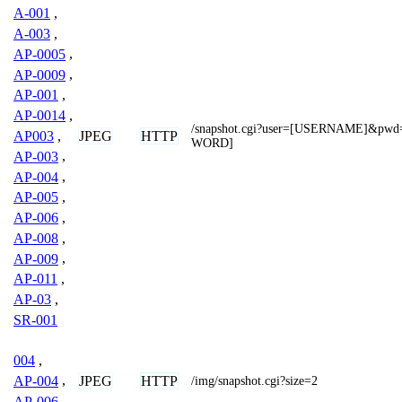
A-001
,
A-003
,
AP-0005
,
AP-0009
,
AP-001
,
AP-0014
,
/snapshot.cgi?user=[USERNAME]&pw
JPEG
HTTP
AP003
,
WORD]
AP-003
,
AP-004
,
AP-005
,
AP-006
,
AP-008
,
AP-009
,
AP-011
,
AP-03
,
SR-001
004
,
JPEG
HTTP
AP-004
,
/img/snapshot.cgi?size=2
AP-006