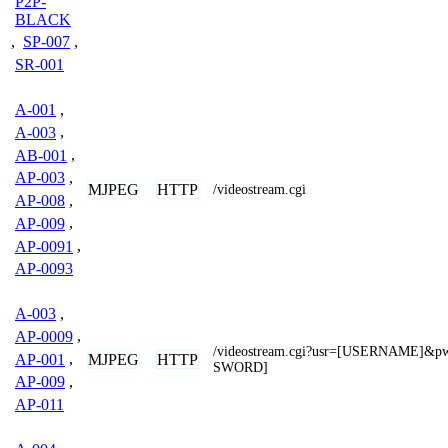
P2P-
BLACK
,
SP-007
,
SR-001
A-001
,
A-003
,
AB-001
,
AP-003
,
MJPEG
HTTP
/videostream.cgi
AP-008
,
AP-009
,
AP-0091
,
AP-0093
A-003
,
AP-0009
,
/videostream.cgi?usr=[USERNAME]&p
AP-001
,
MJPEG
HTTP
SWORD]
AP-009
,
AP-011