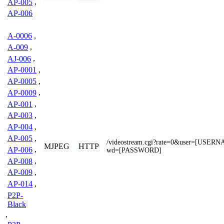
AP-005
,
AP-006
A-0006
,
A-009
,
AJ-006
,
AP-0001
,
AP-0005
,
AP-0009
,
AP-001
,
AP-003
,
AP-004
,
AP-005
,
/videostream.cgi?rate=0&user=[USER
MJPEG
HTTP
AP-006
,
wd=[PASSWORD]
AP-008
,
AP-009
,
AP-014
,
P2P-
Black
,