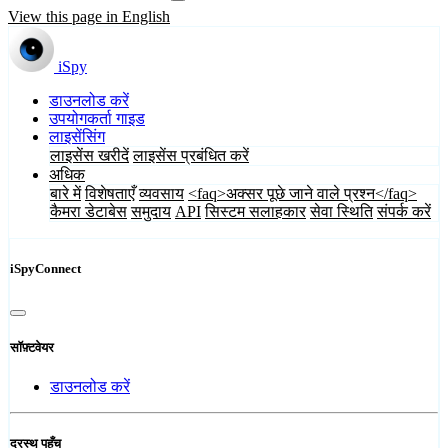
View this page in English
iSpy
डाउनलोड करें
उपयोगकर्ता गाइड
लाइसेंसिंग
लाइसेंस खरीदें
लाइसेंस प्रबंधित करें
अधिक
बारे में
विशेषताएँ
व्यवसाय
<faq>अक्सर पूछे जाने वाले प्रश्न</faq>
कैमरा डेटाबेस
समुदाय
API
सिस्टम सलाहकार
सेवा स्थिति
संपर्क करें
iSpyConnect
सॉफ़्टवेयर
डाउनलोड करें
दूरस्थ पहुँच