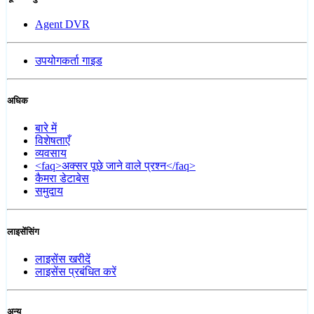
Agent DVR
उपयोगकर्ता गाइड
अधिक
बारे में
विशेषताएँ
व्यवसाय
<faq>अक्सर पूछे जाने वाले प्रश्न</faq>
कैमरा डेटाबेस
समुदाय
लाइसेंसिंग
लाइसेंस खरीदें
लाइसेंस प्रबंधित करें
अन्य