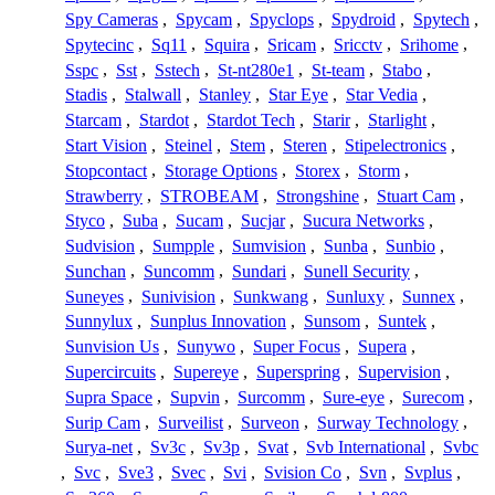
Spy Cameras
,
Spycam
,
Spyclops
,
Spydroid
,
Spytech
,
Spytecinc
,
Sq11
,
Squira
,
Sricam
,
Sricctv
,
Srihome
,
Sspc
,
Sst
,
Sstech
,
St-nt280e1
,
St-team
,
Stabo
,
Stadis
,
Stalwall
,
Stanley
,
Star Eye
,
Star Vedia
,
Starcam
,
Stardot
,
Stardot Tech
,
Starir
,
Starlight
,
Start Vision
,
Steinel
,
Stem
,
Steren
,
Stipelectronics
,
Stopcontact
,
Storage Options
,
Storex
,
Storm
,
Strawberry
,
STROBEAM
,
Strongshine
,
Stuart Cam
,
Styco
,
Suba
,
Sucam
,
Sucjar
,
Sucura Networks
,
Sudvision
,
Sumpple
,
Sumvision
,
Sunba
,
Sunbio
,
Sunchan
,
Suncomm
,
Sundari
,
Sunell Security
,
Suneyes
,
Sunivision
,
Sunkwang
,
Sunluxy
,
Sunnex
,
Sunnylux
,
Sunplus Innovation
,
Sunsom
,
Suntek
,
Sunvision Us
,
Sunywo
,
Super Focus
,
Supera
,
Supercircuits
,
Supereye
,
Superspring
,
Supervision
,
Supra Space
,
Supvin
,
Surcomm
,
Sure-eye
,
Surecom
,
Surip Cam
,
Surveilist
,
Surveon
,
Surway Technology
,
Surya-net
,
Sv3c
,
Sv3p
,
Svat
,
Svb International
,
Svbc
,
Svc
,
Sve3
,
Svec
,
Svi
,
Svision Co
,
Svn
,
Svplus
,