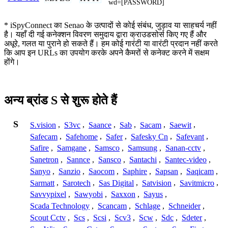
wd=[PASSWORD]
* iSpyConnect का Senao के उत्पादों से कोई संबंध, जुड़ाव या साहचर्य नहीं
है। यहाँ दी गई कनेक्शन विवरण समुदाय द्वारा क्राउडसोर्स किए गए हैं और
अधूरे, गलत या पुराने हो सकते हैं। हम कोई गारंटी या वारंटी प्रदान नहीं करते
कि आप इन URLs का उपयोग करके अपने कैमरों से कनेक्ट करने में सक्षम
होंगे।
अन्य ब्रांड S से शुरू होते हैं
S
S.vision
,
S3vc
,
Saance
,
Sab
,
Sacam
,
Saewit
,
Safecam
,
Safehome
,
Safer
,
Safesky Cn
,
Safevant
,
Safire
,
Samgane
,
Samsco
,
Samsung
,
Sanan-cctv
,
Sanetron
,
Sannce
,
Sansco
,
Santachi
,
Santec-video
,
Sanyo
,
Sanzio
,
Saocom
,
Saphire
,
Sapsan
,
Saqicam
,
Sarmatt
,
Sarotech
,
Sas Digital
,
Satvision
,
Savitmicro
,
Savvypixel
,
Sawyobi
,
Saxxon
,
Sayus
,
Scada Technology
,
Scancam
,
Schlage
,
Schneider
,
Scout Cctv
,
Scs
,
Scsi
,
Scv3
,
Scw
,
Sdc
,
Sdeter
,