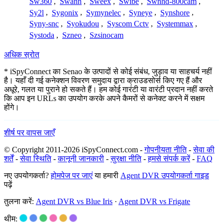
Sw360
,
Swann
,
Sweex
,
Swibe
,
Swnhd-800cam
,
Sy2l
,
Sygonix
,
Symynelec
,
Syneye
,
Synshore
,
Syny-snc
,
Syokudou
,
Syscom Cctv
,
Systemmax
,
Systoda
,
Szneo
,
Szsinocam
अधिक स्रोत
* iSpyConnect का Senao के उत्पादों से कोई संबंध, जुड़ाव या साहचर्य नहीं
है। यहाँ दी गई कनेक्शन विवरण समुदाय द्वारा क्राउडसोर्स किए गए हैं और
अधूरे, गलत या पुराने हो सकते हैं। हम कोई गारंटी या वारंटी प्रदान नहीं करते
कि आप इन URLs का उपयोग करके अपने कैमरों से कनेक्ट करने में सक्षम
होंगे।
शीर्ष पर वापस जाएँ
© Copyright 2011-2026 iSpyConnect.com -
गोपनीयता नीति
-
सेवा की
शर्तें
-
सेवा स्थिति
-
कानूनी जानकारी
-
सुरक्षा नीति
-
हमसे संपर्क करें
-
FAQ
नए उपयोगकर्ता?
होमपेज पर जाएं
या हमारी
Agent DVR उपयोगकर्ता गाइड
पढ़ें
तुलना करें:
Agent DVR vs Blue Iris
·
Agent DVR vs Frigate
थीम: