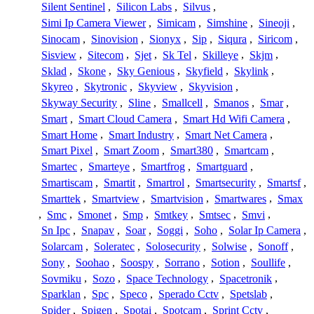
Silent Sentinel
,
Silicon Labs
,
Silvus
,
Simi Ip Camera Viewer
,
Simicam
,
Simshine
,
Sineoji
,
Sinocam
,
Sinovision
,
Sionyx
,
Sip
,
Siqura
,
Siricom
,
Sisview
,
Sitecom
,
Sjet
,
Sk Tel
,
Skilleye
,
Skjm
,
Sklad
,
Skone
,
Sky Genious
,
Skyfield
,
Skylink
,
Skyreo
,
Skytronic
,
Skyview
,
Skyvision
,
Skyway Security
,
Sline
,
Smallcell
,
Smanos
,
Smar
,
Smart
,
Smart Cloud Camera
,
Smart Hd Wifi Camera
,
Smart Home
,
Smart Industry
,
Smart Net Camera
,
Smart Pixel
,
Smart Zoom
,
Smart380
,
Smartcam
,
Smartec
,
Smarteye
,
Smartfrog
,
Smartguard
,
Smartiscam
,
Smartit
,
Smartrol
,
Smartsecurity
,
Smartsf
,
Smarttek
,
Smartview
,
Smartvision
,
Smartwares
,
Smax
,
Smc
,
Smonet
,
Smp
,
Smtkey
,
Smtsec
,
Smvi
,
Sn Ipc
,
Snapav
,
Soar
,
Soggi
,
Soho
,
Solar Ip Camera
,
Solarcam
,
Soleratec
,
Solosecurity
,
Solwise
,
Sonoff
,
Sony
,
Soohao
,
Soospy
,
Sorrano
,
Sotion
,
Soullife
,
Sovmiku
,
Sozo
,
Space Technology
,
Spacetronik
,
Sparklan
,
Spc
,
Speco
,
Sperado Cctv
,
Spetslab
,
Spider
,
Spigen
,
Spotai
,
Spotcam
,
Sprint Cctv
,