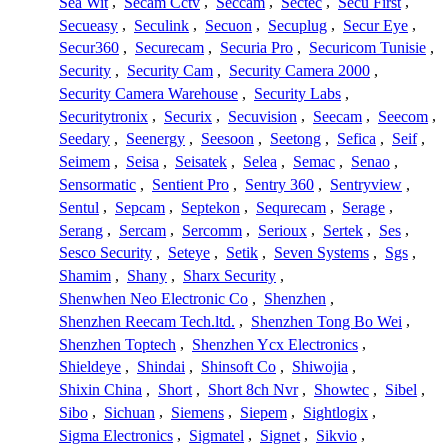
Sea Wit
,
Secam Cctv
,
Seccam
,
Sectec
,
Secu First
,
Secueasy
,
Seculink
,
Secuon
,
Secuplug
,
Secur Eye
,
Secur360
,
Securecam
,
Securia Pro
,
Securicom Tunisie
,
Security
,
Security Cam
,
Security Camera 2000
,
Security Camera Warehouse
,
Security Labs
,
Securitytronix
,
Securix
,
Secuvision
,
Seecam
,
Seecom
,
Seedary
,
Seenergy
,
Seesoon
,
Seetong
,
Sefica
,
Seif
,
Seimem
,
Seisa
,
Seisatek
,
Selea
,
Semac
,
Senao
,
Sensormatic
,
Sentient Pro
,
Sentry 360
,
Sentryview
,
Sentul
,
Sepcam
,
Septekon
,
Sequrecam
,
Serage
,
Serang
,
Sercam
,
Sercomm
,
Serioux
,
Sertek
,
Ses
,
Sesco Security
,
Seteye
,
Setik
,
Seven Systems
,
Sgs
,
Shamim
,
Shany
,
Sharx Security
,
Shenwhen Neo Electronic Co
,
Shenzhen
,
Shenzhen Reecam Tech.ltd.
,
Shenzhen Tong Bo Wei
,
Shenzhen Toptech
,
Shenzhen Ycx Electronics
,
Shieldeye
,
Shindai
,
Shinsoft Co
,
Shiwojia
,
Shixin China
,
Short
,
Short 8ch Nvr
,
Showtec
,
Sibel
,
Sibo
,
Sichuan
,
Siemens
,
Siepem
,
Sightlogix
,
Sigma Electronics
,
Sigmatel
,
Signet
,
Sikvio
,