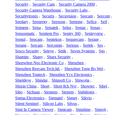
Security
,
Security Cam
,
Security Camera 2000
,
Security Camera Warehouse
,
Security Labs
,
Securitytronix
,
Securix
,
Secuvision
,
Seecam
,
Seecom
,
Seedary
,
Seenergy
,
Seesoon
,
Seetong
,
Sefica
,
Seif
,
Seimem
,
Seisa
,
Seisatek
,
Selea
,
Semac
,
Senao
,
Sensormatic
,
Sentient Pro
,
Sentry 360
,
Sentryview
,
Sentul
,
Sepcam
,
Septekon
,
Sequrecam
,
Serage
,
Serang
,
Sercam
,
Sercomm
,
Serioux
,
Sertek
,
Ses
,
Sesco Security
,
Seteye
,
Setik
,
Seven Systems
,
Sgs
,
Shamim
,
Shany
,
Sharx Security
,
Shenwhen Neo Electronic Co
,
Shenzhen
,
Shenzhen Reecam Tech.ltd.
,
Shenzhen Tong Bo Wei
,
Shenzhen Toptech
,
Shenzhen Ycx Electronics
,
Shieldeye
,
Shindai
,
Shinsoft Co
,
Shiwojia
,
Shixin China
,
Short
,
Short 8ch Nvr
,
Showtec
,
Sibel
,
Sibo
,
Sichuan
,
Siemens
,
Siepem
,
Sightlogix
,
Sigma Electronics
,
Sigmatel
,
Signet
,
Sikvio
,
Silent Sentinel
,
Silicon Labs
,
Silvus
,
Simi Ip Camera Viewer
,
Simicam
,
Simshine
,
Sineoji
,