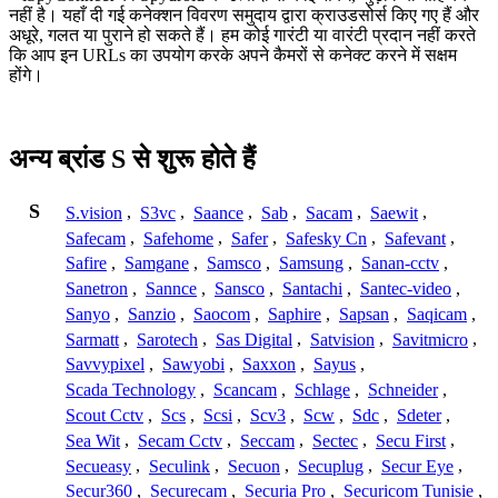
नहीं है। यहाँ दी गई कनेक्शन विवरण समुदाय द्वारा क्राउडसोर्स किए गए हैं और
अधूरे, गलत या पुराने हो सकते हैं। हम कोई गारंटी या वारंटी प्रदान नहीं करते
कि आप इन URLs का उपयोग करके अपने कैमरों से कनेक्ट करने में सक्षम
होंगे।
अन्य ब्रांड S से शुरू होते हैं
S
S.vision
,
S3vc
,
Saance
,
Sab
,
Sacam
,
Saewit
,
Safecam
,
Safehome
,
Safer
,
Safesky Cn
,
Safevant
,
Safire
,
Samgane
,
Samsco
,
Samsung
,
Sanan-cctv
,
Sanetron
,
Sannce
,
Sansco
,
Santachi
,
Santec-video
,
Sanyo
,
Sanzio
,
Saocom
,
Saphire
,
Sapsan
,
Saqicam
,
Sarmatt
,
Sarotech
,
Sas Digital
,
Satvision
,
Savitmicro
,
Savvypixel
,
Sawyobi
,
Saxxon
,
Sayus
,
Scada Technology
,
Scancam
,
Schlage
,
Schneider
,
Scout Cctv
,
Scs
,
Scsi
,
Scv3
,
Scw
,
Sdc
,
Sdeter
,
Sea Wit
,
Secam Cctv
,
Seccam
,
Sectec
,
Secu First
,
Secueasy
,
Seculink
,
Secuon
,
Secuplug
,
Secur Eye
,
Secur360
,
Securecam
,
Securia Pro
,
Securicom Tunisie
,