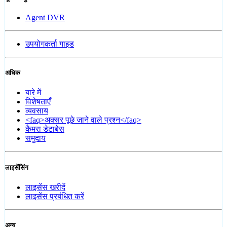
Agent DVR
उपयोगकर्ता गाइड
अधिक
बारे में
विशेषताएँ
व्यवसाय
<faq>अक्सर पूछे जाने वाले प्रश्न</faq>
कैमरा डेटाबेस
समुदाय
लाइसेंसिंग
लाइसेंस खरीदें
लाइसेंस प्रबंधित करें
अन्य