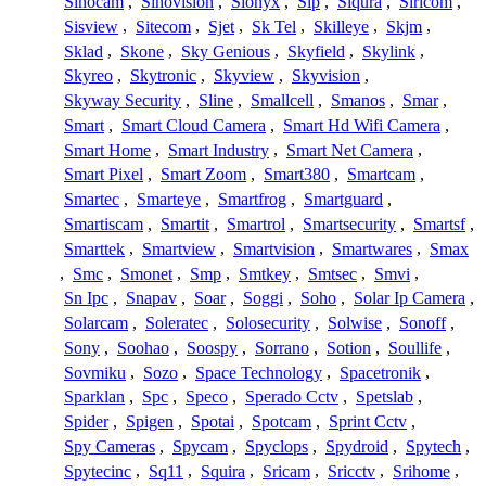
Sinocam
,
Sinovision
,
Sionyx
,
Sip
,
Siqura
,
Siricom
,
Sisview
,
Sitecom
,
Sjet
,
Sk Tel
,
Skilleye
,
Skjm
,
Sklad
,
Skone
,
Sky Genious
,
Skyfield
,
Skylink
,
Skyreo
,
Skytronic
,
Skyview
,
Skyvision
,
Skyway Security
,
Sline
,
Smallcell
,
Smanos
,
Smar
,
Smart
,
Smart Cloud Camera
,
Smart Hd Wifi Camera
,
Smart Home
,
Smart Industry
,
Smart Net Camera
,
Smart Pixel
,
Smart Zoom
,
Smart380
,
Smartcam
,
Smartec
,
Smarteye
,
Smartfrog
,
Smartguard
,
Smartiscam
,
Smartit
,
Smartrol
,
Smartsecurity
,
Smartsf
,
Smarttek
,
Smartview
,
Smartvision
,
Smartwares
,
Smax
,
Smc
,
Smonet
,
Smp
,
Smtkey
,
Smtsec
,
Smvi
,
Sn Ipc
,
Snapav
,
Soar
,
Soggi
,
Soho
,
Solar Ip Camera
,
Solarcam
,
Soleratec
,
Solosecurity
,
Solwise
,
Sonoff
,
Sony
,
Soohao
,
Soospy
,
Sorrano
,
Sotion
,
Soullife
,
Sovmiku
,
Sozo
,
Space Technology
,
Spacetronik
,
Sparklan
,
Spc
,
Speco
,
Sperado Cctv
,
Spetslab
,
Spider
,
Spigen
,
Spotai
,
Spotcam
,
Sprint Cctv
,
Spy Cameras
,
Spycam
,
Spyclops
,
Spydroid
,
Spytech
,
Spytecinc
,
Sq11
,
Squira
,
Sricam
,
Sricctv
,
Srihome
,