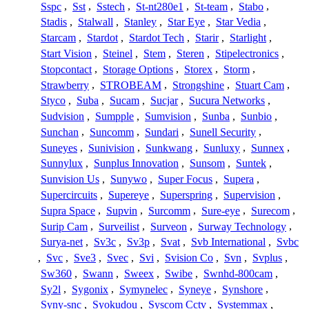
Sspc
,
Sst
,
Sstech
,
St-nt280e1
,
St-team
,
Stabo
,
Stadis
,
Stalwall
,
Stanley
,
Star Eye
,
Star Vedia
,
Starcam
,
Stardot
,
Stardot Tech
,
Starir
,
Starlight
,
Start Vision
,
Steinel
,
Stem
,
Steren
,
Stipelectronics
,
Stopcontact
,
Storage Options
,
Storex
,
Storm
,
Strawberry
,
STROBEAM
,
Strongshine
,
Stuart Cam
,
Styco
,
Suba
,
Sucam
,
Sucjar
,
Sucura Networks
,
Sudvision
,
Sumpple
,
Sumvision
,
Sunba
,
Sunbio
,
Sunchan
,
Suncomm
,
Sundari
,
Sunell Security
,
Suneyes
,
Sunivision
,
Sunkwang
,
Sunluxy
,
Sunnex
,
Sunnylux
,
Sunplus Innovation
,
Sunsom
,
Suntek
,
Sunvision Us
,
Sunywo
,
Super Focus
,
Supera
,
Supercircuits
,
Supereye
,
Superspring
,
Supervision
,
Supra Space
,
Supvin
,
Surcomm
,
Sure-eye
,
Surecom
,
Surip Cam
,
Surveilist
,
Surveon
,
Surway Technology
,
Surya-net
,
Sv3c
,
Sv3p
,
Svat
,
Svb International
,
Svbc
,
Svc
,
Sve3
,
Svec
,
Svi
,
Svision Co
,
Svn
,
Svplus
,
Sw360
,
Swann
,
Sweex
,
Swibe
,
Swnhd-800cam
,
Sy2l
,
Sygonix
,
Symynelec
,
Syneye
,
Synshore
,
Syny-snc
,
Syokudou
,
Syscom Cctv
,
Systemmax
,