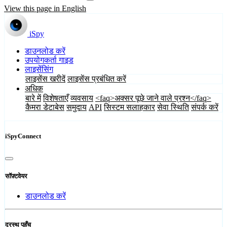
View this page in English
iSpy
डाउनलोड करें
उपयोगकर्ता गाइड
लाइसेंसिंग
लाइसेंस खरीदें
लाइसेंस प्रबंधित करें
अधिक
बारे में
विशेषताएँ
व्यवसाय
<faq>अक्सर पूछे जाने वाले प्रश्न</faq>
कैमरा डेटाबेस
समुदाय
API
सिस्टम सलाहकार
सेवा स्थिति
संपर्क करें
iSpyConnect
सॉफ़्टवेयर
डाउनलोड करें
दूरस्थ पहुँच